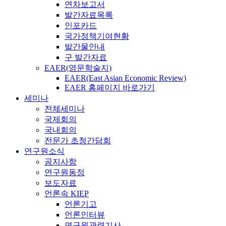
연차보고서
발간자료목록
인포카드
국가정책기여현황
발간물안내
구 발간자료
EAER(영문학술지)
EAER(East Asian Economic Review)
EAER 홈페이지 바로가기
세미나
전체세미나
국제회의
국내회의
전문가 초청간담회
연구원소식
공지사항
연구원동정
보도자료
언론속 KIEP
언론기고
언론인터뷰
연구원관련기사