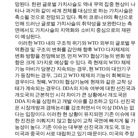
망된다. 한편 글로벌 가치사슬도 역내 무역 집중 현상이 나
타나 과거와 같이 세계 전체를 대상으로 하는 가치사슬은
축소될 것으로 전망되고 있다. 특히 코로나19의 확산으로
인해 드러난 글로벌 가치사슬의 취약성을 보완한다는 측
면에서도 가치사슬의 지역화와 소비지 중심으로의 재편
이 예상된다.
이러한 WTO 내의 구조적 위기와 WTO 외부의 글로벌 무
역환경 및 구조의 변화를 감안해 향후 WTO 다자체제의
변화 방향을 전망해보면, 먼저 WTO 협상기능의 변화 방
향은 크게 3가지로 예상할 수 있다. 즉 현재의 WTO 체제
기능 마비가 당분간 지속되는 경우, 현 WTO의 대안기구
가 등장하는 경우, 그리고 WTO 체제의 기능이 회복되는
경우이다. 첫째, WTO의 협상기능에 현재와 같은 교착 상
태가 계속되는 경우다. DDA의 지속 여부에 대한 선진국과
개도국의 근본적인 시각 차이가 큰 상황에서 개도국은
DDA 지속을 상정하고 개발 이슈를 강조하고 있다. 선진국
은 시장개방과 경제논리를 강조하면서 더 이상 DDA는 없
다는 입장이다. 이러한 현 상황이 유지되면 기존 이슈에 대
한 진전은 이뤄지지 않고 협상이 교착 국면에 빠지게 될 가
능성이 높다. 기존 이슈는 대부분 선진국과 개도국, 또는
미국과 중국이 서로 대립하고 있기 때문이다. 미국의 주장