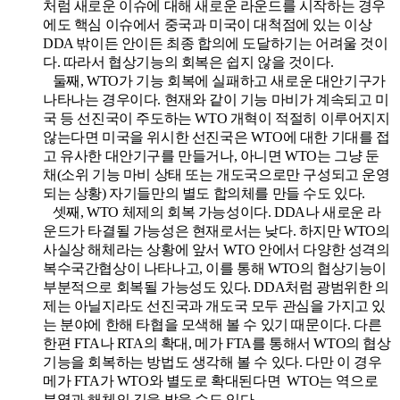
처럼 새로운 이슈에 대해 새로운 라운드를 시작하는 경우
에도 핵심 이슈에서 중국과 미국이 대척점에 있는 이상
DDA 밖이든 안이든 최종 합의에 도달하기는 어려울 것이
다. 따라서 협상기능의 회복은 쉽지 않을 것이다.
둘째, WTO가 기능 회복에 실패하고 새로운 대안기구가
나타나는 경우이다. 현재와 같이 기능 마비가 계속되고 미
국 등 선진국이 주도하는 WTO 개혁이 적절히 이루어지지
않는다면 미국을 위시한 선진국은 WTO에 대한 기대를 접
고 유사한 대안기구를 만들거나, 아니면 WTO는 그냥 둔
채(소위 기능 마비 상태 또는 개도국으로만 구성되고 운영
되는 상황) 자기들만의 별도 합의체를 만들 수도 있다.
셋째, WTO 체제의 회복 가능성이다. DDA나 새로운 라
운드가 타결될 가능성은 현재로서는 낮다. 하지만 WTO의
사실상 해체라는 상황에 앞서 WTO 안에서 다양한 성격의
복수국간협상이 나타나고, 이를 통해 WTO의 협상기능이
부분적으로 회복될 가능성도 있다. DDA처럼 광범위한 의
제는 아닐지라도 선진국과 개도국 모두 관심을 가지고 있
는 분야에 한해 타협을 모색해 볼 수 있기 때문이다. 다른
한편 FTA나 RTA의 확대, 메가 FTA를 통해서 WTO의 협상
기능을 회복하는 방법도 생각해 볼 수 있다. 다만 이 경우
메가 FTA가 WTO와 별도로 확대된다면 WTO는 역으로
분열과 해체의 길을 밟을 수도 있다.