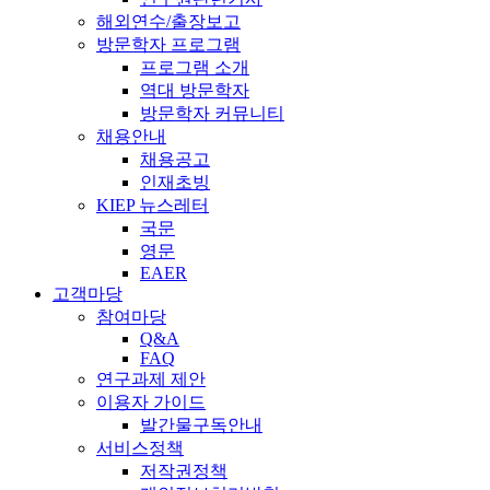
해외연수/출장보고
방문학자 프로그램
프로그램 소개
역대 방문학자
방문학자 커뮤니티
채용안내
채용공고
인재초빙
KIEP 뉴스레터
국문
영문
EAER
고객마당
참여마당
Q&A
FAQ
연구과제 제안
이용자 가이드
발간물구독안내
서비스정책
저작권정책