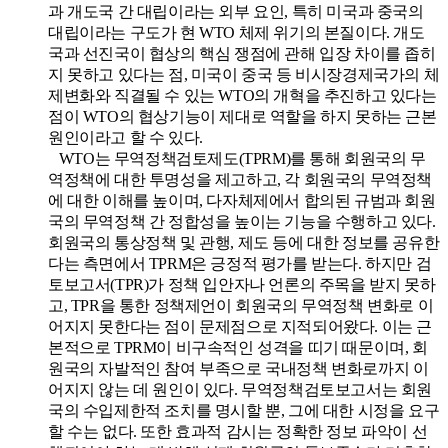
과 개도국 간 대립이라는 외부 요인, 특히 미국과 중국의
대립이라는 구도가 현 WTO 체제 위기의 본질이다. 개도
국과 선진국이 협상의 핵심 쟁점에 관해 입장 차이를 좁히
지 못하고 있다는 점, 미국이 중국 등 비시장경제국가의 체
제변화와 직결될 수 있는 WTO의 개혁을 추진하고 있다는
점이 WTO의 협상기능이 제대로 역할을 하지 못하는 근본
원인이라고 할 수 있다.
WTO는 무역정책검토제도(TPRM)를 통해 회원국의 무
역정책에 대한 투명성을 제고하고, 각 회원국의 무역정책
에 대한 이해를 높이며, 다자체제에서 합의된 규범과 회원
국의 무역정책 간 정합성을 높이는 기능을 수행하고 있다.
회원국의 통상정책 및 관행, 제도 등에 대한 정보를 공유한
다는 측면에서 TPRM은 긍정적 평가를 받는다. 하지만 검
토보고서(TPR)가 정책 입안자나 언론의 주목을 받지 못하
고, TPR을 통한 정책제언이 회원국의 무역정책 변화로 이
어지지 못한다는 점이 문제점으로 지적되어왔다. 이는 근
본적으로 TPRM이 비구속적인 성격을 띠기 때문이며, 회
원국의 자발적인 참여 부족으로 국내정책 변화로까지 이
어지지 않는 데 원인이 있다. 무역정책검토보고서는 회원
국의 수입제한적 조치를 명시할 뿐, 그에 대한 시정을 요구
할 수는 없다. 또한 효과적 감시는 정확한 정보 파악이 선