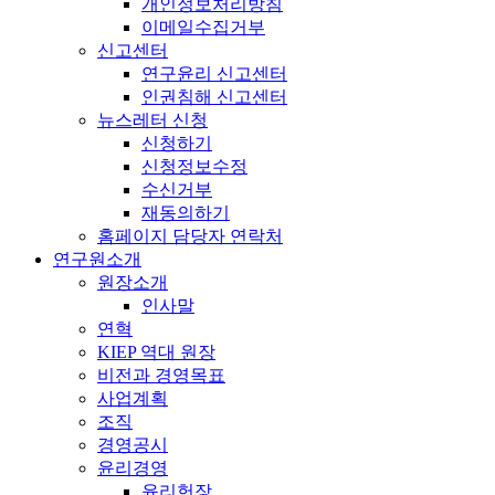
개인정보처리방침
이메일수집거부
신고센터
연구윤리 신고센터
인권침해 신고센터
뉴스레터 신청
신청하기
신청정보수정
수신거부
재동의하기
홈페이지 담당자 연락처
연구원소개
원장소개
인사말
연혁
KIEP 역대 원장
비전과 경영목표
사업계획
조직
경영공시
윤리경영
윤리헌장