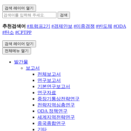
검색 레이어 열기
검색
추천검색어
#트럼프2기
#경제안보
#미중경쟁
#반도체
#ODA
#탄소
#CPTPP
검색 레이어 닫기
전체메뉴 열기
발간물
보고서
전체보고서
연구보고서
기본연구보고서
연구자료
중장기통상전략연구
전략지역심층연구
ODA 정책연구
세계지역전략연구
중국종합연구
기타