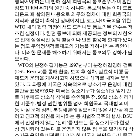
행되어야 하는 데 반해 실제 회원국의 통보준수가 미흡한
점도 TPRM 위기의 원인 중 하나다. 통보의무는 이미 도쿄
라운드 때 합의된 내용으로 의무와 절차에 대한 회원국의
지식과 경험이 축적된 상태이지만, 코로나19 극복을 위한
WTO 내의 협력 과정에서도 드러나듯 통보의무 준수는 저
조한 실정이다. 한편 통보에 의해 제공되는 정보의 제한으
로 인해 실질적인 정책 활용이나 언론 활용에 한계가 있다
는 점도 무역정책검토제도의 기능을 저하시키는 원인이
다. 이러한 문제를 해소하기 위해서는 통보의무 강화가 필
요하다.
WTO의 분쟁해결기능은 1997년부터 분쟁해결양해 검토
(DSU Review)를 통해 환송, 보복 후 절차, 실효적 이행 등
제도와 운영을 개선하고자 하였으나 성과를 내지는 못하
였다. 그 와중에 미국은 지속적으로 상소기구 운영에 대한
불만을 표명하였다. 미국은 상소기구가 상소위원 임기 만
료 이후에도 상소심 참여를 승인해온 점, 90일 상소 심리기
한 미준수, 법정 권한 범위를 넘어 회원국의 국내법 의미
등 사실 문제 심리, 분쟁해결에 필요하지 않은 사안을 검토
하고 권고적 의견을 제시하는 등 사법적극주의 행사, DSU
에서 인정하지 않는 ‘선례’를 만드는 등 상소기구가 협정
상 명시되어 있는 대로 운영되지 않은 점 등을 열거하며 상
소기구 운영을 비판했다. 이러한 미국의 불만은 다시 중국