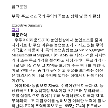
참고문헌
부록: 주요 선진국의 무역왜곡보조 정체 및 증가 현상
Executive Summary
닫기
국문요약
우루과이라운드(UR) 농업협상에서 농업보조를 줄여
나가기로 한 주요 이유는 농업보조가 가지고 있는 무역
왜곡효과 때문이다. 특히 농업총량보조(AMS: Aggregate
Measurement of Support, 이하 AMS)는 시장가격을 지지하
거나 또는 목표가격을 설정하고 시장가격이 목표가격 아
래로 떨어질 경우 그 차액을 보상해 주는 형태를 취했다.
이로 인해 생산 증가가 유인되고 수요를 초과하는 생산
은 해외시장에 나올 수밖에 없다는 점에서 비난의 대상
이었다.
이에 따라 농업보조 지급의 주역이었던 미국과 EU 등
선진국은 UR 농업협정 약속이행 초기부터 무역왜곡보
조를 실질적으로 줄이기 위해 노력하였다. 미국과 EU의
무역왜곡보조 지급추이를 살펴보면 이러한 노력이 잘 나
타난다. EU의 무역왜곡보조는 1995년 734억 유로에서