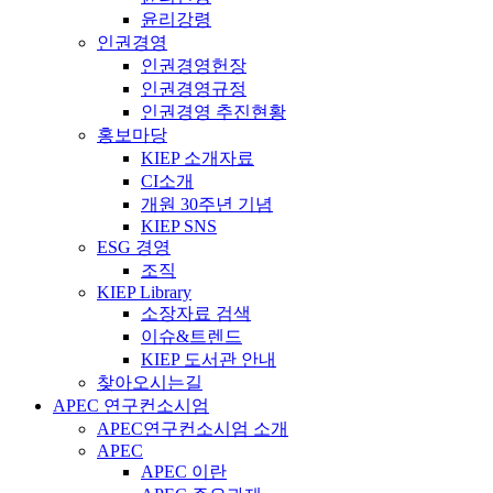
윤리강령
인권경영
인권경영헌장
인권경영규정
인권경영 추진현황
홍보마당
KIEP 소개자료
CI소개
개원 30주년 기념
KIEP SNS
ESG 경영
조직
KIEP Library
소장자료 검색
이슈&트렌드
KIEP 도서관 안내
찾아오시는길
APEC 연구컨소시엄
APEC연구컨소시엄 소개
APEC
APEC 이란