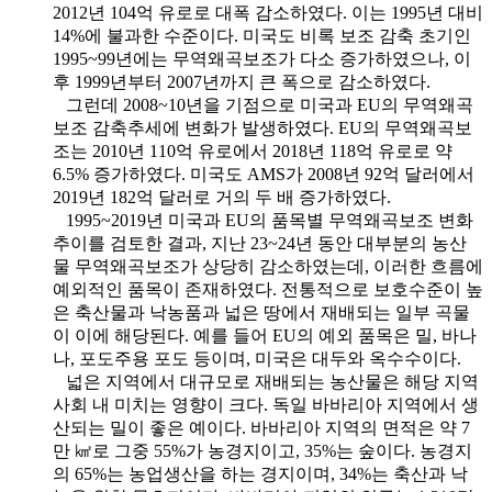
2012년 104억 유로로 대폭 감소하였다. 이는 1995년 대비
14%에 불과한 수준이다. 미국도 비록 보조 감축 초기인
1995~99년에는 무역왜곡보조가 다소 증가하였으나, 이
후 1999년부터 2007년까지 큰 폭으로 감소하였다.
그런데 2008~10년을 기점으로 미국과 EU의 무역왜곡
보조 감축추세에 변화가 발생하였다. EU의 무역왜곡보
조는 2010년 110억 유로에서 2018년 118억 유로로 약
6.5% 증가하였다. 미국도 AMS가 2008년 92억 달러에서
2019년 182억 달러로 거의 두 배 증가하였다.
1995~2019년 미국과 EU의 품목별 무역왜곡보조 변화
추이를 검토한 결과, 지난 23~24년 동안 대부분의 농산
물 무역왜곡보조가 상당히 감소하였는데, 이러한 흐름에
예외적인 품목이 존재하였다. 전통적으로 보호수준이 높
은 축산물과 낙농품과 넓은 땅에서 재배되는 일부 곡물
이 이에 해당된다. 예를 들어 EU의 예외 품목은 밀, 바나
나, 포도주용 포도 등이며, 미국은 대두와 옥수수이다.
넓은 지역에서 대규모로 재배되는 농산물은 해당 지역
사회 내 미치는 영향이 크다. 독일 바바리아 지역에서 생
산되는 밀이 좋은 예이다. 바바리아 지역의 면적은 약 7
만 ㎢로 그중 55%가 농경지이고, 35%는 숲이다. 농경지
의 65%는 농업생산을 하는 경지이며, 34%는 축산과 낙