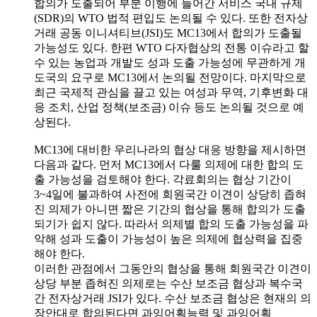
합의가 도출되어 부분 이행에 들어간 서비스 국내 규제
(SDR)의 WTO 법적 편입도 논의될 수 있다. 또한 전자상
거래 공동 이니셔티브(JSI)도 MC13에서 합의가 도출될
가능성도 있다. 한편 WTO 다자협상의 전통 이슈라고 할
수 있는 농업과 개발도 성과 도출 가능성에 무관하게 개
도국의 요구로 MC13에서 논의될 전망이다. 마지막으로
최근 국제적 관심을 끌고 있는 여성과 무역, 기후변화 대
응 조치, 산업 정책(보조금) 이슈 등도 논의될 것으로 예
상된다.
MC13에 대비한 우리나라의 협상 대응 방향을 제시하면
다음과 같다. 먼저 MC13에서 다룰 의제에 대한 합의 도
출 가능성을 검토해야 한다. 각료회의는 협상 기간이
3~4일에 불과하여 사전에 회원국간 이견이 상당히 좁혀
진 의제가 아니면 짧은 기간의 협상을 통해 합의가 도출
되기가 쉽지 않다. 따라서 의제별 합의 도출 가능성을 파
악해 성과 도출이 가능성이 높은 의제에 협상력을 집중
해야 한다.
이러한 관점에서 그동안의 협상을 통해 회원국간 이견이
상당 부분 좁혀진 의제로는 수산 보조금 협상과 복수국
간 전자상거래 JSI가 있다. 수산 보조금 협상은 현재의 의
장안대로 합의된다면 과잉어획능력 및 과잉어획