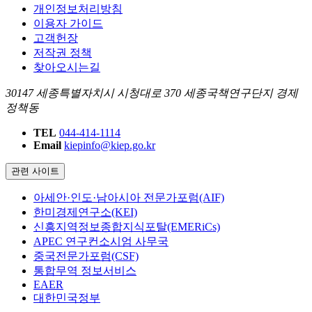
개인정보처리방침
이용자 가이드
고객헌장
저작권 정책
찾아오시는길
30147 세종특별자치시 시청대로 370 세종국책연구단지 경제
정책동
TEL
044-414-1114
Email
kiepinfo@kiep.go.kr
관련 사이트
아세안·인도·남아시아 전문가포럼(AIF)
한미경제연구소(KEI)
신흥지역정보종합지식포탈(EMERiCs)
APEC 연구컨소시엄 사무국
중국전문가포럼(CSF)
통합무역 정보서비스
EAER
대한민국정부