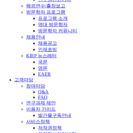
해외연수/출장보고
방문학자 프로그램
프로그램 소개
역대 방문학자
방문학자 커뮤니티
채용안내
채용공고
인재초빙
KIEP 뉴스레터
국문
영문
EAER
고객마당
참여마당
Q&A
FAQ
연구과제 제안
이용자 가이드
발간물구독안내
서비스정책
저작권정책