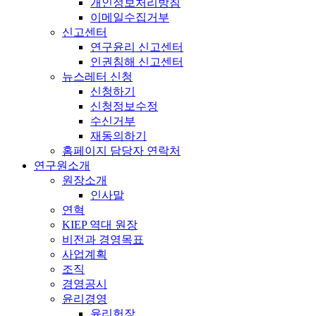
개인정보처리방침
이메일수집거부
신고센터
연구윤리 신고센터
인권침해 신고센터
뉴스레터 신청
신청하기
신청정보수정
수신거부
재동의하기
홈페이지 담당자 연락처
연구원소개
원장소개
인사말
연혁
KIEP 역대 원장
비전과 경영목표
사업계획
조직
경영공시
윤리경영
윤리헌장