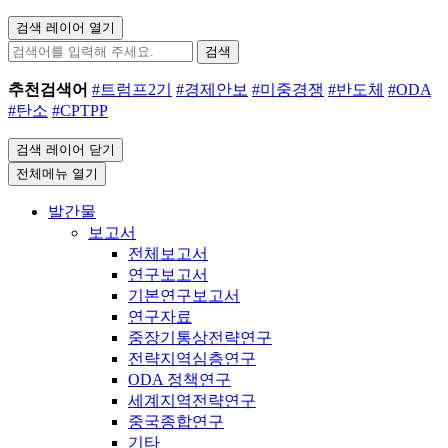
검색 레이어 열기
검색
추천검색어
#트럼프2기
#경제안보
#미중경쟁
#반도체
#ODA
#탄소
#CPTPP
검색 레이어 닫기
전체메뉴 열기
발간물
보고서
전체보고서
연구보고서
기본연구보고서
연구자료
중장기통상전략연구
전략지역심층연구
ODA 정책연구
세계지역전략연구
중국종합연구
기타