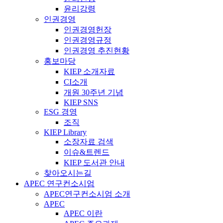
윤리강령
인권경영
인권경영헌장
인권경영규정
인권경영 추진현황
홍보마당
KIEP 소개자료
CI소개
개원 30주년 기념
KIEP SNS
ESG 경영
조직
KIEP Library
소장자료 검색
이슈&트렌드
KIEP 도서관 안내
찾아오시는길
APEC 연구컨소시엄
APEC연구컨소시엄 소개
APEC
APEC 이란