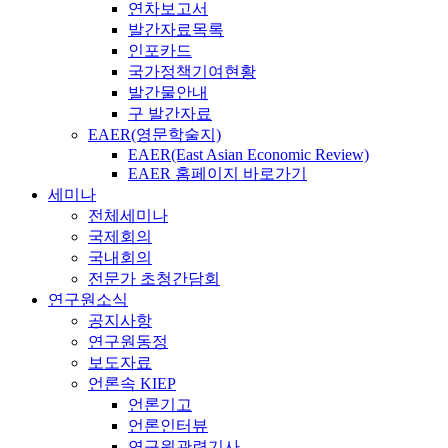
연차보고서
발간자료목록
인포카드
국가정책기여현황
발간물안내
구 발간자료
EAER(영문학술지)
EAER(East Asian Economic Review)
EAER 홈페이지 바로가기
세미나
전체세미나
국제회의
국내회의
전문가 초청간담회
연구원소식
공지사항
연구원동정
보도자료
언론속 KIEP
언론기고
언론인터뷰
연구원관련기사