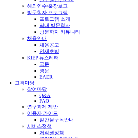
해외연수/출장보고
방문학자 프로그램
프로그램 소개
역대 방문학자
방문학자 커뮤니티
채용안내
채용공고
인재초빙
KIEP 뉴스레터
국문
영문
EAER
고객마당
참여마당
Q&A
FAQ
연구과제 제안
이용자 가이드
발간물구독안내
서비스정책
저작권정책