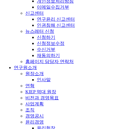
개인정보처리방침
이메일수집거부
신고센터
연구윤리 신고센터
인권침해 신고센터
뉴스레터 신청
신청하기
신청정보수정
수신거부
재동의하기
홈페이지 담당자 연락처
연구원소개
원장소개
인사말
연혁
KIEP 역대 원장
비전과 경영목표
사업계획
조직
경영공시
윤리경영
윤리헌장