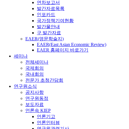
연차보고서
발간자료목록
인포카드
국가정책기여현황
발간물안내
구 발간자료
EAER(영문학술지)
EAER(East Asian Economic Review)
EAER 홈페이지 바로가기
세미나
전체세미나
국제회의
국내회의
전문가 초청간담회
연구원소식
공지사항
연구원동정
보도자료
언론속 KIEP
언론기고
언론인터뷰
연구원관련기사