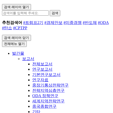
검색 레이어 열기
검색
추천검색어
#트럼프2기
#경제안보
#미중경쟁
#반도체
#ODA
#탄소
#CPTPP
검색 레이어 닫기
전체메뉴 열기
발간물
보고서
전체보고서
연구보고서
기본연구보고서
연구자료
중장기통상전략연구
전략지역심층연구
ODA 정책연구
세계지역전략연구
중국종합연구
기타