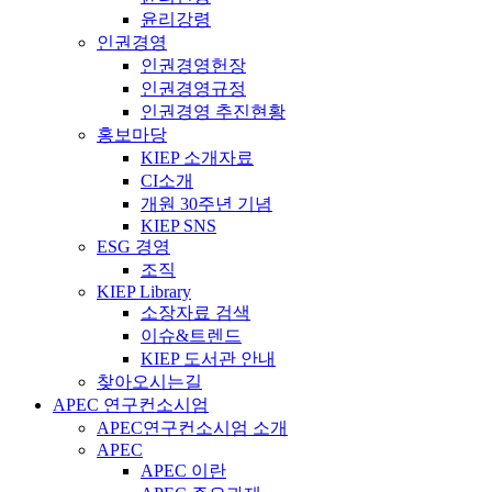
윤리강령
인권경영
인권경영헌장
인권경영규정
인권경영 추진현황
홍보마당
KIEP 소개자료
CI소개
개원 30주년 기념
KIEP SNS
ESG 경영
조직
KIEP Library
소장자료 검색
이슈&트렌드
KIEP 도서관 안내
찾아오시는길
APEC 연구컨소시엄
APEC연구컨소시엄 소개
APEC
APEC 이란