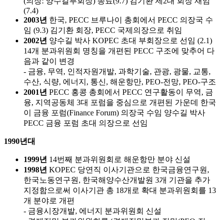
(의장: 양수길부회장) 종료(9.7)
김기환 제2대 회장 재임
(7.4)
2003년
한국, PECC 브루나이 총회에서 PECC 의장국 수
임 (9.3)
김기환 회장, PECC 국제의장으로 취임
2002년
양수길 박사 KOPEC 초대 부회장으로 선임 (2.1)
14개 분과위원회 명칭을 개편된 PECC 구조에 맞추어 다
음과 같이 변경
- 금융, 무역, 인적자원개발, 과학기술, 관광, 광물, 교통,
수산, 식량, 에너지, 통신, 해운항만, PEO-전망, PEO-구조
2001년
PECC 홍콩 총회에서 PECC 연구활동이 무역, 금
융, 지역공동체 3대 포럼을 중심으로 개편된 가운데 한국
이 금융 포럼(Finance Forum) 의장국 수임
양수길 박사
PECC 금융 포럼 초대 의장으로 선임
1990년대
1999년
14번째 분과위원회로 해운항만 분야 신설
1998년
KOPEC 당연직 이사기관으로 한국금융연구원,
한국노동연구원, 한국해양수산개발원 3개 기관을 추가
지정함으로써 이사기관 총 18개로 확대 분과위원회를 13
개 분야로 개편
- 금융시장개발, 에너지 분과위원회 신설