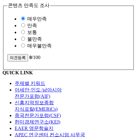
콘텐츠 만족도 조사
매우만족
만족
보통
불만족
매우불만족
0
/100
QUICK LINK
주제별 키워드
아세안·인도·남아시아
전문가포럼(AIF)
신흥지역정보종합
지식포탈(EMERiCs)
중국전문가포럼(CSF)
한미경제연구소(KEI)
EAER 영문학술지
APEC 연구센터 컨소시엄 사무국