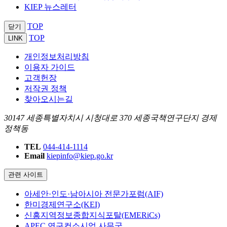
KIEP 뉴스레터
TOP
닫기
TOP
LINK
개인정보처리방침
이용자 가이드
고객헌장
저작권 정책
찾아오시는길
30147 세종특별자치시 시청대로 370 세종국책연구단지 경제
정책동
TEL
044-414-1114
Email
kiepinfo@kiep.go.kr
관련 사이트
아세안·인도·남아시아 전문가포럼(AIF)
한미경제연구소(KEI)
신흥지역정보종합지식포탈(EMERiCs)
APEC 연구컨소시엄 사무국