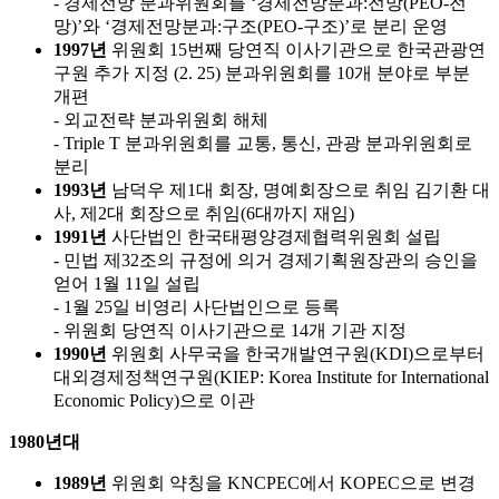
- 경제전망 분과위원회를 ‘경제전망분과:전망(PEO-전
망)’와 ‘경제전망분과:구조(PEO-구조)’로 분리 운영
1997년
위원회 15번째 당연직 이사기관으로 한국관광연
구원 추가 지정 (2. 25) 분과위원회를 10개 분야로 부분
개편
- 외교전략 분과위원회 해체
- Triple T 분과위원회를 교통, 통신, 관광 분과위원회로
분리
1993년
남덕우 제1대 회장, 명예회장으로 취임
김기환 대
사, 제2대 회장으로 취임(6대까지 재임)
1991년
사단법인 한국태평양경제협력위원회 설립
- 민법 제32조의 규정에 의거 경제기획원장관의 승인을
얻어 1월 11일 설립
- 1월 25일 비영리 사단법인으로 등록
- 위원회 당연직 이사기관으로 14개 기관 지정
1990년
위원회 사무국을 한국개발연구원(KDI)으로부터
대외경제정책연구원(KIEP: Korea Institute for International
Economic Policy)으로 이관
1980년대
1989년
위원회 약칭을 KNCPEC에서 KOPEC으로 변경