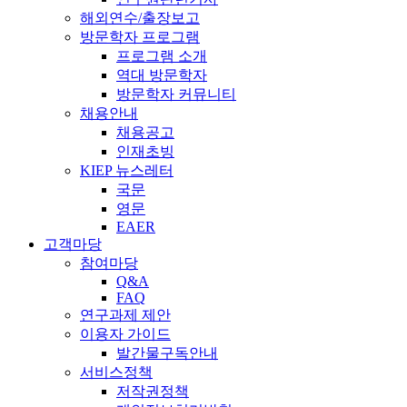
해외연수/출장보고
방문학자 프로그램
프로그램 소개
역대 방문학자
방문학자 커뮤니티
채용안내
채용공고
인재초빙
KIEP 뉴스레터
국문
영문
EAER
고객마당
참여마당
Q&A
FAQ
연구과제 제안
이용자 가이드
발간물구독안내
서비스정책
저작권정책