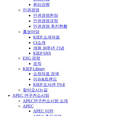
윤리강령
인권경영
인권경영헌장
인권경영규정
인권경영 추진현황
홍보마당
KIEP 소개자료
CI소개
개원 30주년 기념
KIEP SNS
ESG 경영
조직
KIEP Library
소장자료 검색
이슈&트렌드
KIEP 도서관 안내
찾아오시는길
APEC 연구컨소시엄
APEC연구컨소시엄 소개
APEC
APEC 이란