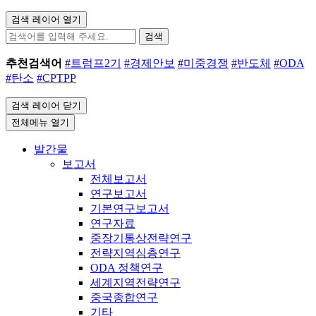
검색 레이어 열기
검색
추천검색어
#트럼프2기
#경제안보
#미중경쟁
#반도체
#ODA
#탄소
#CPTPP
검색 레이어 닫기
전체메뉴 열기
발간물
보고서
전체보고서
연구보고서
기본연구보고서
연구자료
중장기통상전략연구
전략지역심층연구
ODA 정책연구
세계지역전략연구
중국종합연구
기타