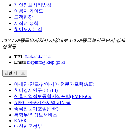
개인정보처리방침
이용자 가이드
고객헌장
저작권 정책
찾아오시는길
30147 세종특별자치시 시청대로 370 세종국책연구단지 경제
정책동
TEL
044-414-1114
Email
kiepinfo@kiep.go.kr
관련 사이트
아세안·인도·남아시아 전문가포럼(AIF)
한미경제연구소(KEI)
신흥지역정보종합지식포탈(EMERiCs)
APEC 연구컨소시엄 사무국
중국전문가포럼(CSF)
통합무역 정보서비스
EAER
대한민국정부