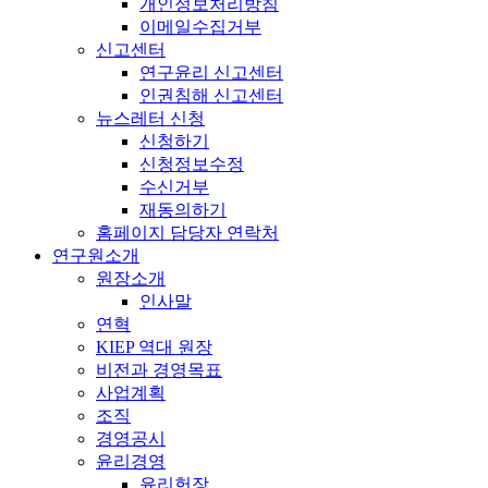
개인정보처리방침
이메일수집거부
신고센터
연구윤리 신고센터
인권침해 신고센터
뉴스레터 신청
신청하기
신청정보수정
수신거부
재동의하기
홈페이지 담당자 연락처
연구원소개
원장소개
인사말
연혁
KIEP 역대 원장
비전과 경영목표
사업계획
조직
경영공시
윤리경영
윤리헌장