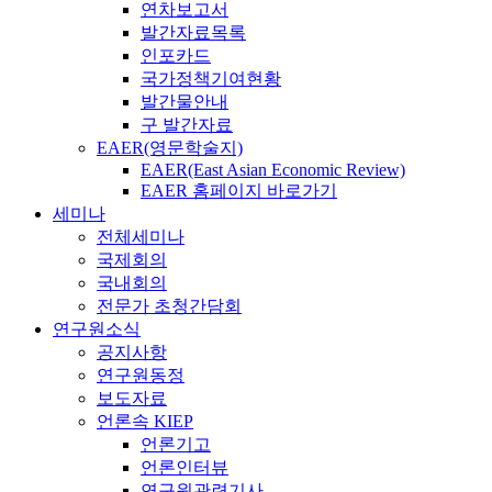
연차보고서
발간자료목록
인포카드
국가정책기여현황
발간물안내
구 발간자료
EAER(영문학술지)
EAER(East Asian Economic Review)
EAER 홈페이지 바로가기
세미나
전체세미나
국제회의
국내회의
전문가 초청간담회
연구원소식
공지사항
연구원동정
보도자료
언론속 KIEP
언론기고
언론인터뷰
연구원관련기사