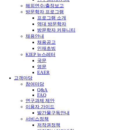
해외연수/출장보고
방문학자 프로그램
프로그램 소개
역대 방문학자
방문학자 커뮤니티
채용안내
채용공고
인재초빙
KIEP 뉴스레터
국문
영문
EAER
고객마당
참여마당
Q&A
FAQ
연구과제 제안
이용자 가이드
발간물구독안내
서비스정책
저작권정책