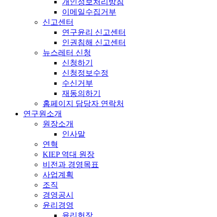
개인정보처리방침
이메일수집거부
신고센터
연구윤리 신고센터
인권침해 신고센터
뉴스레터 신청
신청하기
신청정보수정
수신거부
재동의하기
홈페이지 담당자 연락처
연구원소개
원장소개
인사말
연혁
KIEP 역대 원장
비전과 경영목표
사업계획
조직
경영공시
윤리경영
윤리헌장