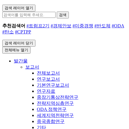
검색 레이어 열기
검색
추천검색어
#트럼프2기
#경제안보
#미중경쟁
#반도체
#ODA
#탄소
#CPTPP
검색 레이어 닫기
전체메뉴 열기
발간물
보고서
전체보고서
연구보고서
기본연구보고서
연구자료
중장기통상전략연구
전략지역심층연구
ODA 정책연구
세계지역전략연구
중국종합연구
기타