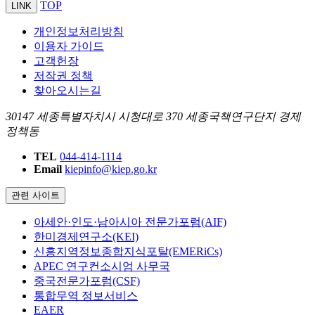
TOP
LINK
개인정보처리방침
이용자 가이드
고객헌장
저작권 정책
찾아오시는길
30147 세종특별자치시 시청대로 370 세종국책연구단지 경제
정책동
TEL
044-414-1114
Email
kiepinfo@kiep.go.kr
관련 사이트
아세안·인도·남아시아 전문가포럼(AIF)
한미경제연구소(KEI)
신흥지역정보종합지식포탈(EMERiCs)
APEC 연구컨소시엄 사무국
중국전문가포럼(CSF)
통합무역 정보서비스
EAER