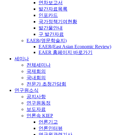
연차보고서
발간자료목록
인포카드
국가정책기여현황
발간물안내
구 발간자료
EAER(영문학술지)
EAER(East Asian Economic Review)
EAER 홈페이지 바로가기
세미나
전체세미나
국제회의
국내회의
전문가 초청간담회
연구원소식
공지사항
연구원동정
보도자료
언론속 KIEP
언론기고
언론인터뷰
연구원관련기사