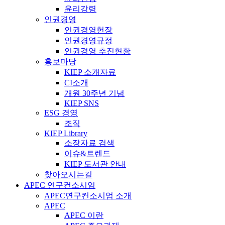
윤리강령
인권경영
인권경영헌장
인권경영규정
인권경영 추진현황
홍보마당
KIEP 소개자료
CI소개
개원 30주년 기념
KIEP SNS
ESG 경영
조직
KIEP Library
소장자료 검색
이슈&트렌드
KIEP 도서관 안내
찾아오시는길
APEC 연구컨소시엄
APEC연구컨소시엄 소개
APEC
APEC 이란