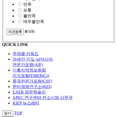
만족
보통
불만족
매우불만족
0
/100
QUICK LINK
주제별 키워드
아세안·인도·남아시아
전문가포럼(AIF)
신흥지역정보종합
지식포탈(EMERiCs)
중국전문가포럼(CSF)
한미경제연구소(KEI)
EAER 영문학술지
APEC 연구센터 컨소시엄 사무국
KIEP 뉴스레터
TOP
닫기