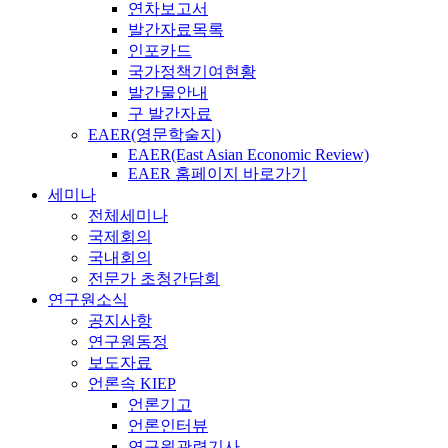
연차보고서
발간자료목록
인포카드
국가정책기여현황
발간물안내
구 발간자료
EAER(영문학술지)
EAER(East Asian Economic Review)
EAER 홈페이지 바로가기
세미나
전체세미나
국제회의
국내회의
전문가 초청간담회
연구원소식
공지사항
연구원동정
보도자료
언론속 KIEP
언론기고
언론인터뷰
연구원관련기사