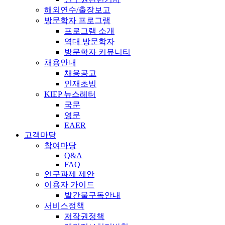
해외연수/출장보고
방문학자 프로그램
프로그램 소개
역대 방문학자
방문학자 커뮤니티
채용안내
채용공고
인재초빙
KIEP 뉴스레터
국문
영문
EAER
고객마당
참여마당
Q&A
FAQ
연구과제 제안
이용자 가이드
발간물구독안내
서비스정책
저작권정책