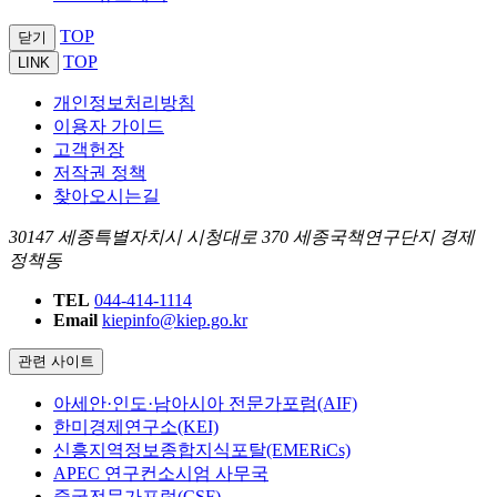
TOP
닫기
TOP
LINK
개인정보처리방침
이용자 가이드
고객헌장
저작권 정책
찾아오시는길
30147 세종특별자치시 시청대로 370 세종국책연구단지 경제
정책동
TEL
044-414-1114
Email
kiepinfo@kiep.go.kr
관련 사이트
아세안·인도·남아시아 전문가포럼(AIF)
한미경제연구소(KEI)
신흥지역정보종합지식포탈(EMERiCs)
APEC 연구컨소시엄 사무국
중국전문가포럼(CSF)