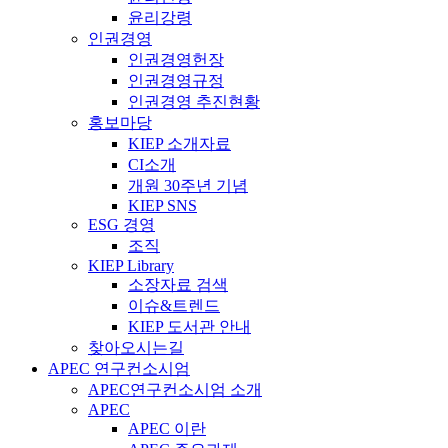
윤리강령
인권경영
인권경영헌장
인권경영규정
인권경영 추진현황
홍보마당
KIEP 소개자료
CI소개
개원 30주년 기념
KIEP SNS
ESG 경영
조직
KIEP Library
소장자료 검색
이슈&트렌드
KIEP 도서관 안내
찾아오시는길
APEC 연구컨소시엄
APEC연구컨소시엄 소개
APEC
APEC 이란