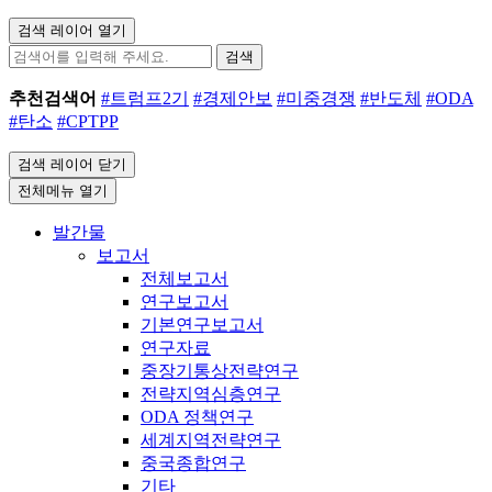
검색 레이어 열기
검색
추천검색어
#트럼프2기
#경제안보
#미중경쟁
#반도체
#ODA
#탄소
#CPTPP
검색 레이어 닫기
전체메뉴 열기
발간물
보고서
전체보고서
연구보고서
기본연구보고서
연구자료
중장기통상전략연구
전략지역심층연구
ODA 정책연구
세계지역전략연구
중국종합연구
기타