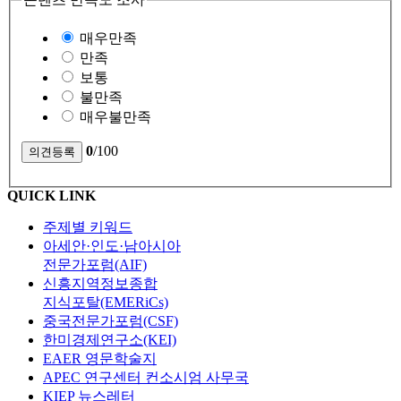
매우만족
만족
보통
불만족
매우불만족
0
/100
QUICK LINK
주제별 키워드
아세안·인도·남아시아
전문가포럼(AIF)
신흥지역정보종합
지식포탈(EMERiCs)
중국전문가포럼(CSF)
한미경제연구소(KEI)
EAER 영문학술지
APEC 연구센터 컨소시엄 사무국
KIEP 뉴스레터