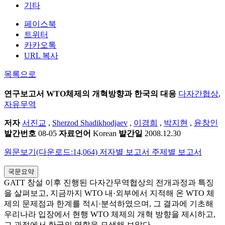
기타
페이스북
트위터
카카오톡
URL 복사
목록으로
연구보고서
WTO체제의 개혁방향과 한국의 대응
다자간협상
,
자유무역
저자
서진교
,
Sherzod Shadikhodjaev
,
이경희
,
박지현
,
윤창인
발간번호
08-05
자료언어
Korean
발간일
2008.12.30
원문보기(다운로드:14,064)
저자별 보고서
주제별 보고서
국문요약
GATT 창설 이후 진행된 다자간무역협상의 전개과정과 특징
을 살펴보고, 지금까지 WTO 내·외부에서 지적해 온 WTO 체
제의 문제점과 한계를 적시·분석하였으며, 그 결과에 기초해
우리나라 입장에서 현행 WTO 체제의 개혁 방향을 제시하고,
그 과정에서 한국의 역할을 모색해 보았다.