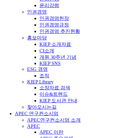
윤리강령
인권경영
인권경영헌장
인권경영규정
인권경영 추진현황
홍보마당
KIEP 소개자료
CI소개
개원 30주년 기념
KIEP SNS
ESG 경영
조직
KIEP Library
소장자료 검색
이슈&트렌드
KIEP 도서관 안내
찾아오시는길
APEC 연구컨소시엄
APEC연구컨소시엄 소개
APEC
APEC 이란