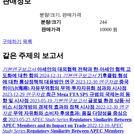
판매정보
분량/크기, 판매가격
분량/크기
244
판매가격
10000 원
구매하기
목록
같은 주제의 보고서
기본연구보고서
아세안의 대외협력 전략과 한-아세안 협력 고
도화에 대한 함의
2024-12-31
기본연구보고서
기후클럽 형성
에 대한 통상정책적 대응방안 연구
2023-12-30
연구자료
중국
하이난(海南) 자유무역항의 무역·투자자유화 성과와 시사점
2023-12-29
연구자료
최근 Mega FTA SPS 규범의 국제논의 동
향 및 시사점
2023-05-19
기본연구보고서
글로벌 환경 상품·서
비스 시장개방의 경제적 효과와 정책 시사점
2022-12-30
연구
자료
무역 자유화와 소비자 후생효과: 품질 다양성을 중심으
로
2023-05-25
APEC Study Series
Regulatory Similarity Between
APEC Members and its Impact on Trade
2022-12-16
APEC
Study Series
Regulatory Similarity Between APEC Members