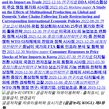
and its Impact on Trade
2022-12-16
연구자료
DDA 서비스협상
의 주요 쟁점 평가와 시사점
2022-10-25
Working paper
A Study
on the Effects of Multinational Production on Global and
Domestic Value Chains Following Trade Restructuring and
Corresponding International Economic Policies
2022-08-26
연
구보고서
아시아-유럽 정상회의(ASEM) 25주년 평가와 한국
의 활용전략
2021-12-30
연구자료
미국과 EU의 농업보조 변화
와 정책 시사점
2021-12-30
중장기통상전략연구
미·중 전략경
쟁하 WTO 다자체제의 전망과 정책 시사점
2021-12-29
세계지
역전략연구
중남미 국가의 FTA 활용 인프라 분석 및 협력 방
안
2021-12-30
Working paper
Consumer Responses to Price
Shocks of Wine Imports in Korea
2021-07-30
연구자료
디지털
전환 시대의 국경간 전자조달 논의 동향과 시사점
2021-03-30
중장기통상전략연구
WTO 상소기구의 기능 변화와 전략적 통
상정책
2020-12-30
중장기통상전략연구
경제의 서비스화에 대
응한 중장기 통상정책 방향
2020-12-30
연구자료
디지털세 논
의에 관한 경제학적 고찰
2020-11-06
중장기통상전략연구
WTO 개혁 쟁점 연구: 국영기업, 산업보조금, 통보
2019-12-31
공공저작물 자유이용허락 표시기준
(공공누리, KOGL) 제4유
형