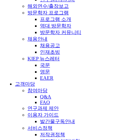
해외연수/출장보고
방문학자 프로그램
프로그램 소개
역대 방문학자
방문학자 커뮤니티
채용안내
채용공고
인재초빙
KIEP 뉴스레터
국문
영문
EAER
고객마당
참여마당
Q&A
FAQ
연구과제 제안
이용자 가이드
발간물구독안내
서비스정책
저작권정책