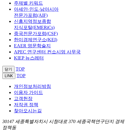
주제별 키워드
아세안·인도·남아시아
전문가포럼(AIF)
신흥지역정보종합
지식포탈(EMERiCs)
중국전문가포럼(CSF)
한미경제연구소(KEI)
EAER 영문학술지
APEC 연구센터 컨소시엄 사무국
KIEP 뉴스레터
TOP
닫기
TOP
LINK
개인정보처리방침
이용자 가이드
고객헌장
저작권 정책
찾아오시는길
30147 세종특별자치시 시청대로 370 세종국책연구단지 경제
정책동