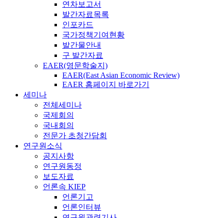
연차보고서
발간자료목록
인포카드
국가정책기여현황
발간물안내
구 발간자료
EAER(영문학술지)
EAER(East Asian Economic Review)
EAER 홈페이지 바로가기
세미나
전체세미나
국제회의
국내회의
전문가 초청간담회
연구원소식
공지사항
연구원동정
보도자료
언론속 KIEP
언론기고
언론인터뷰
연구원관련기사