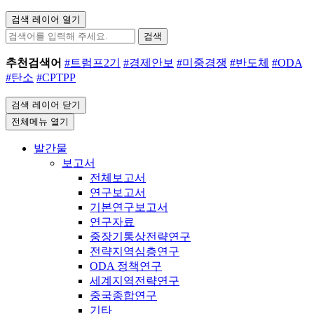
검색 레이어 열기
검색
추천검색어
#트럼프2기
#경제안보
#미중경쟁
#반도체
#ODA
#탄소
#CPTPP
검색 레이어 닫기
전체메뉴 열기
발간물
보고서
전체보고서
연구보고서
기본연구보고서
연구자료
중장기통상전략연구
전략지역심층연구
ODA 정책연구
세계지역전략연구
중국종합연구
기타