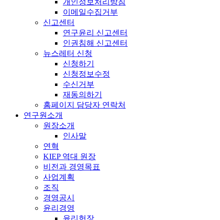
개인정보처리방침
이메일수집거부
신고센터
연구윤리 신고센터
인권침해 신고센터
뉴스레터 신청
신청하기
신청정보수정
수신거부
재동의하기
홈페이지 담당자 연락처
연구원소개
원장소개
인사말
연혁
KIEP 역대 원장
비전과 경영목표
사업계획
조직
경영공시
윤리경영
윤리헌장