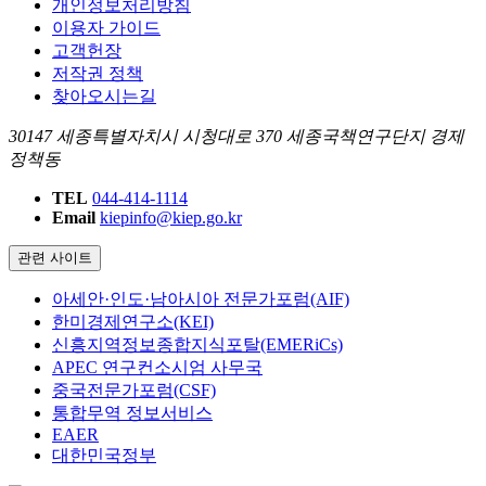
개인정보처리방침
이용자 가이드
고객헌장
저작권 정책
찾아오시는길
30147 세종특별자치시 시청대로 370 세종국책연구단지 경제
정책동
TEL
044-414-1114
Email
kiepinfo@kiep.go.kr
관련 사이트
아세안·인도·남아시아 전문가포럼(AIF)
한미경제연구소(KEI)
신흥지역정보종합지식포탈(EMERiCs)
APEC 연구컨소시엄 사무국
중국전문가포럼(CSF)
통합무역 정보서비스
EAER
대한민국정부