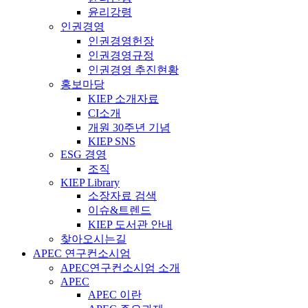
윤리강령
인권경영
인권경영헌장
인권경영규정
인권경영 추진현황
홍보마당
KIEP 소개자료
CI소개
개원 30주년 기념
KIEP SNS
ESG 경영
조직
KIEP Library
소장자료 검색
이슈&트렌드
KIEP 도서관 안내
찾아오시는길
APEC 연구컨소시엄
APEC연구컨소시엄 소개
APEC
APEC 이란