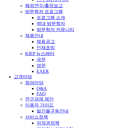
해외연수/출장보고
방문학자 프로그램
프로그램 소개
역대 방문학자
방문학자 커뮤니티
채용안내
채용공고
인재초빙
KIEP 뉴스레터
국문
영문
EAER
고객마당
참여마당
Q&A
FAQ
연구과제 제안
이용자 가이드
발간물구독안내
서비스정책
저작권정책