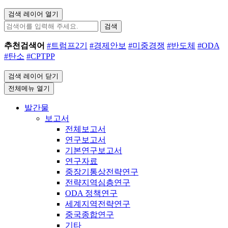
검색 레이어 열기
검색
추천검색어
#트럼프2기
#경제안보
#미중경쟁
#반도체
#ODA
#탄소
#CPTPP
검색 레이어 닫기
전체메뉴 열기
발간물
보고서
전체보고서
연구보고서
기본연구보고서
연구자료
중장기통상전략연구
전략지역심층연구
ODA 정책연구
세계지역전략연구
중국종합연구
기타