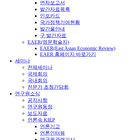
연차보고서
발간자료목록
인포카드
국가정책기여현황
발간물안내
구 발간자료
EAER(영문학술지)
EAER(East Asian Economic Review)
EAER 홈페이지 바로가기
세미나
전체세미나
국제회의
국내회의
전문가 초청간담회
연구원소식
공지사항
연구원동정
보도자료
언론속 KIEP
언론기고
언론인터뷰
연구원관련기사