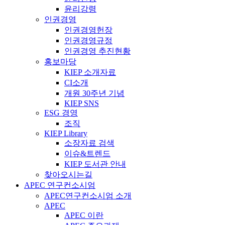
윤리강령
인권경영
인권경영헌장
인권경영규정
인권경영 추진현황
홍보마당
KIEP 소개자료
CI소개
개원 30주년 기념
KIEP SNS
ESG 경영
조직
KIEP Library
소장자료 검색
이슈&트렌드
KIEP 도서관 안내
찾아오시는길
APEC 연구컨소시엄
APEC연구컨소시엄 소개
APEC
APEC 이란