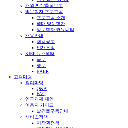
해외연수/출장보고
방문학자 프로그램
프로그램 소개
역대 방문학자
방문학자 커뮤니티
채용안내
채용공고
인재초빙
KIEP 뉴스레터
국문
영문
EAER
고객마당
참여마당
Q&A
FAQ
연구과제 제안
이용자 가이드
발간물구독안내
서비스정책
저작권정책