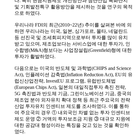
다. 특히 현금지원제도 개선방안과 첨단산업 특화단지
및 기회발전특구 활용방안을 제시하는 것을 연구의 목적
으로 하였다.
우리나라 FDI의 최근(2010~22년) 추이를 살펴본 바에 의
하면 우리나라는 미국, 일본, 싱가포르, 몰타, 네덜란드
등 선진국 및 조세회피지역으로부터 투자를 많이 유치
받고 있으며, 제조업보다는 서비스업에 대한 투자가, 인
수합병(M&A)형보다는 사업장설립(Greenfield)형에 대한
투자가 활발하였다.
다음으로는 미국의 반도체 및 과학법(CHIPS and Science
Act), 인플레이션 감축법(Inflation Reduction Act), EU의 유
럽신산업전략, InvestEU 프로그램, 유럽반도체법
(European Chips Act), 일본의 대일직접투자 촉진 전략,
5G 촉진법과 반도체 기금, 그린이노베이션 기금, 중국의
제조업 분야 외자유치 확대 정책 등 최근 주요국의 전략
산업 투자유치 인센티브 제도를 조사하였다. 이를 통하
여 주요국의 경우 ① 내외국인 차별 없는 투자 인센티브
제도 운영 ② 거액의 투자보조금 지원 ③ 대규모 지원에
대한 공감대 형성이라는 특징을 갖고 있는 것을 확인하
였다.