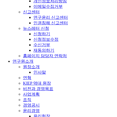
개인정보처리방침
이메일수집거부
신고센터
연구윤리 신고센터
인권침해 신고센터
뉴스레터 신청
신청하기
신청정보수정
수신거부
재동의하기
홈페이지 담당자 연락처
연구원소개
원장소개
인사말
연혁
KIEP 역대 원장
비전과 경영목표
사업계획
조직
경영공시
윤리경영
윤리헌장