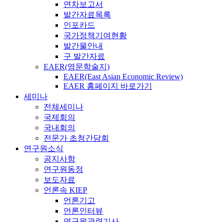
연차보고서
발간자료목록
인포카드
국가정책기여현황
발간물안내
구 발간자료
EAER(영문학술지)
EAER(East Asian Economic Review)
EAER 홈페이지 바로가기
세미나
전체세미나
국제회의
국내회의
전문가 초청간담회
연구원소식
공지사항
연구원동정
보도자료
언론속 KIEP
언론기고
언론인터뷰
연구원관련기사