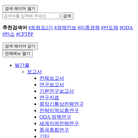
검색 레이어 열기
검색
추천검색어
#트럼프2기
#경제안보
#미중경쟁
#반도체
#ODA
#탄소
#CPTPP
검색 레이어 닫기
전체메뉴 열기
발간물
보고서
전체보고서
연구보고서
기본연구보고서
연구자료
중장기통상전략연구
전략지역심층연구
ODA 정책연구
세계지역전략연구
중국종합연구
기타