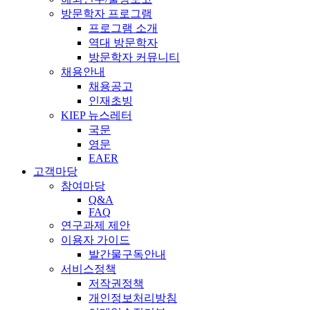
방문학자 프로그램
프로그램 소개
역대 방문학자
방문학자 커뮤니티
채용안내
채용공고
인재초빙
KIEP 뉴스레터
국문
영문
EAER
고객마당
참여마당
Q&A
FAQ
연구과제 제안
이용자 가이드
발간물구독안내
서비스정책
저작권정책
개인정보처리방침