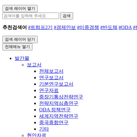
검색 레이어 열기
검색
추천검색어
#트럼프2기
#경제안보
#미중경쟁
#반도체
#ODA
검색 레이어 닫기
전체메뉴 열기
발간물
보고서
전체보고서
연구보고서
기본연구보고서
연구자료
중장기통상전략연구
전략지역심층연구
ODA 정책연구
세계지역전략연구
중국종합연구
기타
현안자료