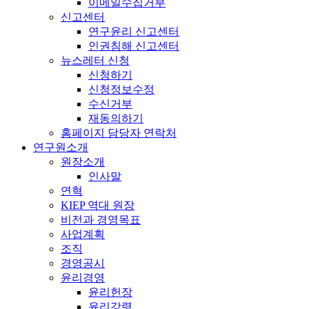
이메일수집거부
신고센터
연구윤리 신고센터
인권침해 신고센터
뉴스레터 신청
신청하기
신청정보수정
수신거부
재동의하기
홈페이지 담당자 연락처
연구원소개
원장소개
인사말
연혁
KIEP 역대 원장
비전과 경영목표
사업계획
조직
경영공시
윤리경영
윤리헌장
윤리강령