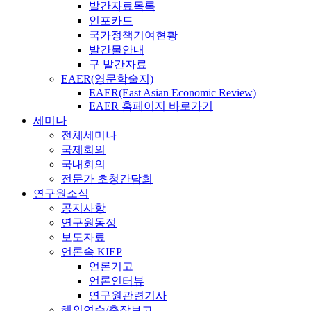
발간자료목록
인포카드
국가정책기여현황
발간물안내
구 발간자료
EAER(영문학술지)
EAER(East Asian Economic Review)
EAER 홈페이지 바로가기
세미나
전체세미나
국제회의
국내회의
전문가 초청간담회
연구원소식
공지사항
연구원동정
보도자료
언론속 KIEP
언론기고
언론인터뷰
연구원관련기사
해외연수/출장보고