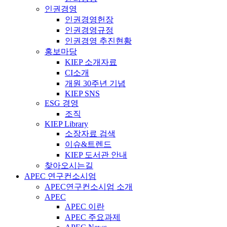
인권경영
인권경영헌장
인권경영규정
인권경영 추진현황
홍보마당
KIEP 소개자료
CI소개
개원 30주년 기념
KIEP SNS
ESG 경영
조직
KIEP Library
소장자료 검색
이슈&트렌드
KIEP 도서관 안내
찾아오시는길
APEC 연구컨소시엄
APEC연구컨소시엄 소개
APEC
APEC 이란
APEC 주요과제