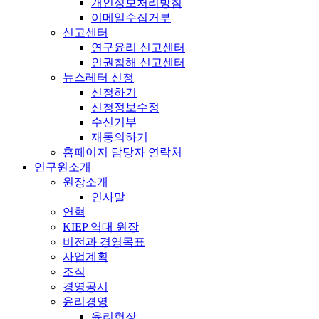
개인정보처리방침
이메일수집거부
신고센터
연구윤리 신고센터
인권침해 신고센터
뉴스레터 신청
신청하기
신청정보수정
수신거부
재동의하기
홈페이지 담당자 연락처
연구원소개
원장소개
인사말
연혁
KIEP 역대 원장
비전과 경영목표
사업계획
조직
경영공시
윤리경영
윤리헌장