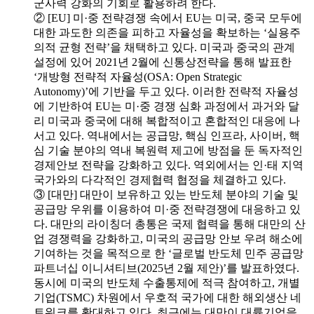
군사력 강화의 기회로 활용하려 한다.
② [EU] 미·중 전략경쟁 속에서 EU는 미국, 중국 모두에
대한 과도한 의존을 피하고 자율성을 확보하는 ‘실용주
의적 균형 전략’을 채택하고 있다. 미국과 중국의 관계
설정에 있어 2021년 2월에 신통상전략을 통해 발표한
‘개방형 전략적 자율성(OSA: Open Strategic
Autonomy)’에 기반을 두고 있다. 이러한 전략적 자율성
에 기반하여 EU는 미·중 경쟁 심화 과정에서 과거와 달
리 미국과 중국에 대해 복합적이고 혼합적인 대응에 나
서고 있다. 역내에서는 공급망, 핵심 인프라, 사이버, 핵
심 기술 분야의 역내 복원력 제고에 방점을 둔 독자적인
경제안보 전략을 강화하고 있다. 역외에서는 인·태 지역
국가와의 다각적인 경제협력 협정을 체결하고 있다.
③ [대만] 대만이 보유하고 있는 반도체 분야의 기술 및
공급망 우위를 이용하여 미·중 전략경쟁에 대응하고 있
다. 대만의 라이칭더 총통은 국제 협력을 통해 대만의 산
업 경쟁력을 강화하고, 미국의 공급망 안보 우려 해소에
기여하는 것을 목적으로 한 ‘글로벌 반도체 민주 공급망
파트너십 이니셔티브(2025년 2월 제안)’를 발표하였다.
동시에 미국의 반도체 수출통제에 적극 참여하고, 개별
기업(TSMC) 차원에서 우호적 국가에 대한 해외생산 네
트워크를 확대하고 있다. 최근에는 대만이 대륙기업을