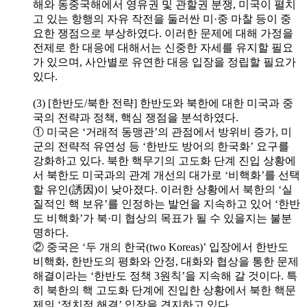
해와 동중국해에서 영유권 및 관할권 분쟁, 미국이 펼치
고 있는 항행의 자유 작전을 둘러싼 미·중 마찰 등이 중
요한 쟁점으로 부상하였다. 이러한 문제에 대해 가정을
전제로 한 대응에 대해서는 신중한 자세를 유지할 필요
가 있으며, 사안별로 유연한 대응 입장을 정립할 필요가
있다.
(3) [한반도/북한 전략] 한반도와 북한에 대한 미국과 중
국의 전략과 정책, 핵심 쟁점을 분석하였다.
① 미국은 ‘거래적 동맹관’의 관점에서 방위비 증가, 미
군의 전략적 유연성 등 ‘한반도 방어의 한국화’ 요구를
강화하고 있다. 북한 핵무기의 고도화 단계 진입 상황에
서 북한도 미국과의 관계 개선의 대가로 ‘비핵화’를 선택
할 유인(誘因)이 낮아졌다. 이러한 상황에서 북한의 ‘실
질적인 핵 보유’를 인정하는 발언을 지속하고 있어 ‘한반
도 비핵화’가 북·미 협상의 목표가 될 수 있을지는 불분
명하다.
② 중국은 ‘두 개의 한국(two Koreas)’ 입장에서 한반도
비핵화, 한반도의 평화와 안정, 대화와 협상을 통한 문제
해결이라는 ‘한반도 정책 3원칙’을 지속해 갈 것이다. 특
히 북한의 핵 고도화 단계에 진입한 상황에서 북한 핵문
제의 ‘정치적 해결’ 입장을 견지하고 있다.