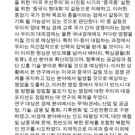
을 위한 ‘미국 우선주의’와 시진핑 시기의 ‘중국몽’ 실현
을 위한 ‘중국식 현대화’의 갈등으로 이해하고, 이러한
중장기 국가 전략 목표의 충돌이라는 점에서 갈등이 장
기화 될 가능성이 있는 것으로 판단한다. 미·중 갈등은
우리의 양대 핵심 경제 교류 국가 간의 경쟁이라는 점에
서 우리의 대외경제는 물론 국내경제에도 커다란 영향을
미칠 것으로 예상된다. 특히 미·중이 대립하는 과정에서
우리는 직간접적으로 선택의 압박을 받게 될 것이다. 이
미 이러한 현상은 반도체를 넘어서 배터리, 핵심광물(희
토류), 조선 분야로 확산되었으며, 향후에는 공급망과 첨
단 신흥 기술 분야로 확대될 것으로 예상된다. 이러한 상
황에서 본 연구에서는 미국과 중국이 갈등 또는 경쟁 관
계를 유지하고 있는 분야에서 발생할 것으로 예상되는
쟁점을 도출하고, 이러한 쟁점 중에서 우리가 반드시 대
응 방향을 정립할 필요가 있는 쟁점에 대한 우리의 대응
포지션도 정립하는 데 연구의 목적을 두었다.
연구 대상은 경제 분야에서는 무역(관세), 산업 및 공급
망, 기술, 금융 및 통화, 기후변화 및 그린전환으로 구분
하였고, 비경제 분야에서는 인도·태평양 지역, 대만 해협
및 남중국해 문제, 한반도와 북한 문제를 포함한 복합적
인 연구를 시도하였다. 지역적으로 미국과 중국 이외에