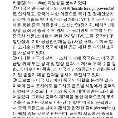
커플링(decoupling) 가능성을 분석하였다.
① 미국은 중국을 적대외국세력(hostile foreign powers)으
로 인지하고, 중국에 대한 의존으로 국가 및 경제안보가
심각한 위협을 받고 있다고 평가하고 있다. 미국은 △ 관
세를 통한 중국 의존 완화, △ 신산업(전기차, 배터리, 태
양광 등)에서 중국 주도 견제, △ 국가안보 보호를 위한
중국산 제품(스마트카 관련 SW 및 HW, 드론, 중장비 및
항만설비, 기타 공공안전제품 등) 사용 규제, △ 미국 첨
단 고기술 제품의 중국에 대한 공급 제한 등 다양한 조치
를 사용하고 있다.
② 이러한 미국의 전략과 조치에 대해 중국은 △ 미국 공
급망 취약 부문 공략 및 협상 전략, △ 제3국 우회 수출 강
화, △ 내수기반 확충, △ 자국의 산업(공급망) 강화 등 단
기 및 중장기 대응 전략을 동시에 추진하고 있다.
③ 글로벌과 미국 시장에서 중국의 역할을 분석한 결과
미국의 압박 조치에도 불구하고 글로벌 시장에서 중국의
영향력은 커졌으나, 미국의 중국에 대한 의존은 크게 줄
어들었다. 그러나 중국의 제3국을 통한 미국으로의 우회
수출은 늘어난 것으로 나타났다. 향후 미국의 공급망에
서 중국 의존도는 낮아지겠지만 완전한 탈피(decoupling)
는 쉽지 않을 것으로 판단된다. 글로벌 시장에서 중국의