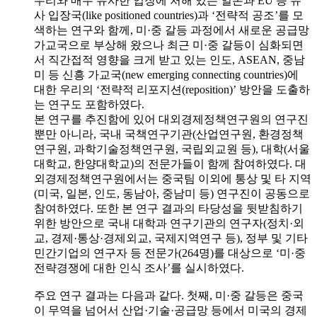
우리와 매우 유사한 입장에 처해 있는 일본과 EU 등 유
사 입장국(like positioned countries)과 ‘전략적 공조’를 모
색하는 연구와 함께, 미·중 갈등 과정에서 새로운 공급망
가교국으로 부상해 왔으나 최근 미·중 갈등이 심화되면
서 직간접적 영향을 크게 받고 있는 인도, ASEAN, 중남
미 등 신흥 가교국(new emerging connecting countries)에
대한 우리의 ‘전략적 리포지션(reposition)’ 방안을 도출하
는 연구도 포함하였다.
본 연구를 추진함에 있어 대외경제정책연구원의 연구진
뿐만 아니라, 국내 국책연구기관(산업연구원, 환경정책
연구원, 과학기술정책연구원, 국립외교원 등), 대학(서울
대학교, 한양대학교)의 전문가들이 함께 참여하였다. 대
외경제정책연구원에서는 중국팀 이외에 통상 및 타 지역
(미국, 일본, 인도, 동남아, 중남미 등) 연구진이 공동으로
참여하였다. 또한 본 연구 결과의 타당성을 뒷받침하기
위한 방안으로 국내 대학과 연구기관의 연구자(정치·외
교, 경제·통상·경제외교, 국제지역연구 등), 정부 및 기타
민간기업의 연구자 등 전문가(264명)를 대상으로 ‘미·중
전략경쟁에 대한 인식 조사’를 실시하였다.
주요 연구 결과는 다음과 같다. 첫째, 미·중 갈등은 중국
이 무역을 넘어서 산업·기술·공급망 등에서 미국의 경제