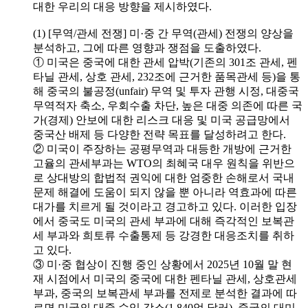
대한 우리의 대응 방향을 제시하였다.
(1) [무역/관세 전쟁] 미·중 간 무역(관세) 전쟁의 양상을
분석하고, 그에 따른 영향과 쟁점을 도출하였다.
① 미국은 중국에 대한 관세 압박(기존의 301조 관세, 펜
타닐 관세, 상호 관세, 232조에 근거한 품목관세 등)을 통
해 중국의 불공정(unfair) 무역 및 투자 관행 시정, 대중국
무역적자 축소, 우회수출 차단, 높은 대중 의존에 따른 국
가(경제) 안보에 대한 리스크 대응 및 미국 공급망에서
중국산 배제 등 다양한 전략 목표를 달성하려고 한다.
② 미국이 주장하는 공평무역과 대등한 개방에 근거한
고율의 관세부과는 WTO의 최혜국 대우 원칙을 위반으
로 상대방의 합법적 권익에 대한 엄중한 손해로서 국내
문제 해결에 도움이 되지 않을 뿐 아니라 역효과에 따른
대가를 치르게 될 것이라고 경고하고 있다. 이러한 입장
에서 중국도 미국의 관세 부과에 대해 즉각적인 보복관
세 부과와 희토류 수출통제 등 강경한 대응조치를 취하
고 있다.
③ 미·중 협상이 진행 중인 상황에서 2025년 10월 말 현
재 시점에서 미국의 중국에 대한 펜타닐 관세, 상호관세
부과, 중국의 보복관세 부과를 전제로 분석한 결과에 따
르면 미국의 대중 수입 감소(1,840억 달러), 중국의 대미