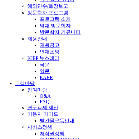
해외연수/출장보고
방문학자 프로그램
프로그램 소개
역대 방문학자
방문학자 커뮤니티
채용안내
채용공고
인재초빙
KIEP 뉴스레터
국문
영문
EAER
고객마당
참여마당
Q&A
FAQ
연구과제 제안
이용자 가이드
발간물구독안내
서비스정책
저작권정책