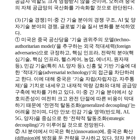
공급자 역할도 크게 영향받지 않을 것이며, 오히려 중국
의 자체 공급망의 국산화를 가속화할 것으로 판단된다.
(3) [기술 경쟁] 미·중 간 기술 분야의 경쟁 구조, AI 및 양
자기술 분야의 경쟁, 글로벌 기술 질서 변화를 분석하였
다.
① 미국은 중국 공산당을 ‘기술 권위주의 모델(techno-
authoritarian model)’을 추구하는 외국 적대세력(foreign
adversaries)으로 규정하고, 핵심 인프라, 전략적 분야(핵
심기술, 핵심 인프라, 헬스케어, 농업, 에너지, 원자재
등), 민감 기술(특히 AI, 양자 등), 신흥 및 기반 기술에 대
한 ‘적대기술(adversarial technology)’의 접근을 차단하려
고 한다. 이에 대해 중국은 ‘기술 자립(자립자강, 자주통
제)’을 기치로 내세우고 내재적 역량 강화와 대체 공급망
구축에 박차를 가하고 있다. 미·중 간 기술 분야에서 상
호의존성이 여전히 크고 완전 단절에 따른 비용이 막대
하기 때문에 ‘전면적 탈동조화(generalized decoupling)’는
어려울 것이며, 다만 안보·민감 기술 영역(반도체, AI,
5G, 양자)을 중심으로 한 ‘전략적 탈동조화(strategic
decoupling)’가 이루어질 것으로 전망된다.
② AI 분야에서 미국은 혁신(innovation)에, 중국은 확산
(diffusion)에 방점을 둔 전략을 구사하고 있다. 양자 분야