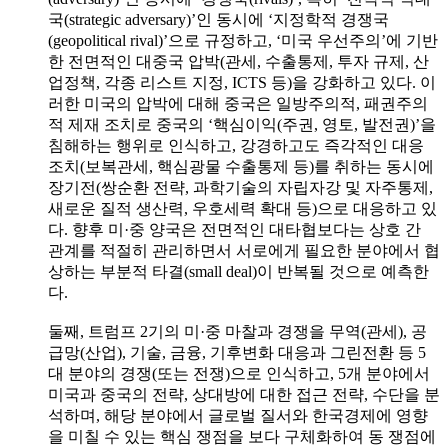
국(strategic adversary)’인 동시에 ‘지정학적 경쟁국
(geopolitical rival)’으로 규정하고, ‘미국 우선주의’에 기반
한 전면적인 대중국 압박(관세, 수출통제, 투자 규제, 산
업정책, 각종 리스트 지정, ICTS 등)을 강화하고 있다. 이
러한 미국의 압박에 대해 중국은 일방주의적, 패권주의
적 제재 조치로 중국의 ‘핵심이익(주권, 영토, 발전권)’을
침해하는 행위로 인식하고, 강경하고도 즉각적인 대응
조치(보복관세, 핵심광물 수출통제 등)를 취하는 동시에
장기전(쌍순환 전략, 과학기술의 자립자강 및 자주통제,
새로운 질적 생산력, 우호세력 확대 등)으로 대응하고 있
다. 향후 미·중 양국은 전면적인 대타협보다는 상호 간
관계를 적절히 관리하면서 서로에게 필요한 분야에서 협
상하는 부분적 타결(small deal)이 반복될 것으로 예측한
다.
둘째, 트럼프 2기의 미·중 마찰과 경쟁을 무역(관세), 공
급망(산업), 기술, 금융, 기후변화 대응과 그린전환 등 5
대 분야의 경쟁(또는 전쟁)으로 인식하고, 5개 분야에서
미국과 중국의 전략, 상대방에 대한 접근 전략, 수단을 분
석하며, 해당 분야에서 글로벌 질서와 한국경제에 영향
을 미칠 수 있는 핵심 쟁점을 보다 구체화하여 동 쟁점에