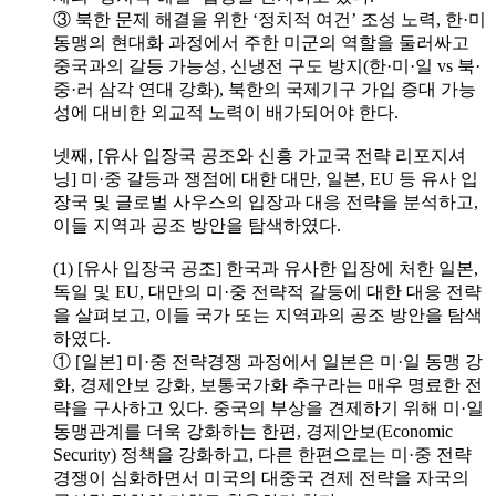
③ 북한 문제 해결을 위한 ‘정치적 여건’ 조성 노력, 한·미
동맹의 현대화 과정에서 주한 미군의 역할을 둘러싸고
중국과의 갈등 가능성, 신냉전 구도 방지(한·미·일 vs 북·
중·러 삼각 연대 강화), 북한의 국제기구 가입 증대 가능
성에 대비한 외교적 노력이 배가되어야 한다.
넷째, [유사 입장국 공조와 신흥 가교국 전략 리포지셔
닝] 미·중 갈등과 쟁점에 대한 대만, 일본, EU 등 유사 입
장국 및 글로벌 사우스의 입장과 대응 전략을 분석하고,
이들 지역과 공조 방안을 탐색하였다.
(1) [유사 입장국 공조] 한국과 유사한 입장에 처한 일본,
독일 및 EU, 대만의 미·중 전략적 갈등에 대한 대응 전략
을 살펴보고, 이들 국가 또는 지역과의 공조 방안을 탐색
하였다.
① [일본] 미·중 전략경쟁 과정에서 일본은 미·일 동맹 강
화, 경제안보 강화, 보통국가화 추구라는 매우 명료한 전
략을 구사하고 있다. 중국의 부상을 견제하기 위해 미·일
동맹관계를 더욱 강화하는 한편, 경제안보(Economic
Security) 정책을 강화하고, 다른 한편으로는 미·중 전략
경쟁이 심화하면서 미국의 대중국 견제 전략을 자국의