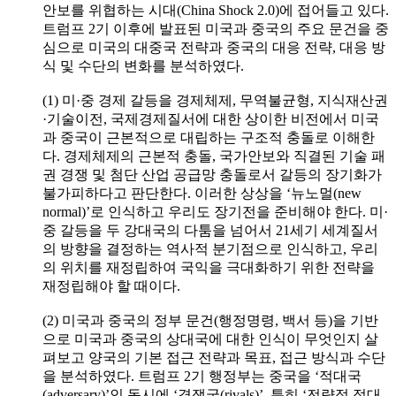
안보를 위협하는 시대(China Shock 2.0)에 접어들고 있다.
트럼프 2기 이후에 발표된 미국과 중국의 주요 문건을 중
심으로 미국의 대중국 전략과 중국의 대응 전략, 대응 방
식 및 수단의 변화를 분석하였다.
(1) 미·중 경제 갈등을 경제체제, 무역불균형, 지식재산권
·기술이전, 국제경제질서에 대한 상이한 비전에서 미국
과 중국이 근본적으로 대립하는 구조적 충돌로 이해한
다. 경제체제의 근본적 충돌, 국가안보와 직결된 기술 패
권 경쟁 및 첨단 산업 공급망 충돌로서 갈등의 장기화가
불가피하다고 판단한다. 이러한 상상을 ‘뉴노멀(new
normal)’로 인식하고 우리도 장기전을 준비해야 한다. 미·
중 갈등을 두 강대국의 다툼을 넘어서 21세기 세계질서
의 방향을 결정하는 역사적 분기점으로 인식하고, 우리
의 위치를 재정립하여 국익을 극대화하기 위한 전략을
재정립해야 할 때이다.
(2) 미국과 중국의 정부 문건(행정명령, 백서 등)을 기반
으로 미국과 중국의 상대국에 대한 인식이 무엇인지 살
펴보고 양국의 기본 접근 전략과 목표, 접근 방식과 수단
을 분석하였다. 트럼프 2기 행정부는 중국을 ‘적대국
(adversary)’인 동시에 ‘경쟁국(rivals)’, 특히 ‘전략적 적대