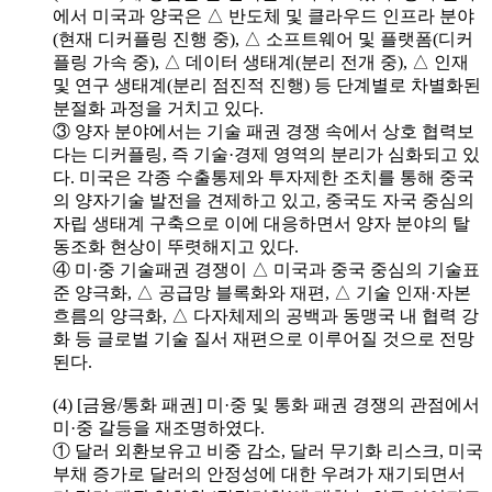
에서 미국과 양국은 △ 반도체 및 클라우드 인프라 분야
(현재 디커플링 진행 중), △ 소프트웨어 및 플랫폼(디커
플링 가속 중), △ 데이터 생태계(분리 전개 중), △ 인재
및 연구 생태계(분리 점진적 진행) 등 단계별로 차별화된
분절화 과정을 거치고 있다.
③ 양자 분야에서는 기술 패권 경쟁 속에서 상호 협력보
다는 디커플링, 즉 기술·경제 영역의 분리가 심화되고 있
다. 미국은 각종 수출통제와 투자제한 조치를 통해 중국
의 양자기술 발전을 견제하고 있고, 중국도 자국 중심의
자립 생태계 구축으로 이에 대응하면서 양자 분야의 탈
동조화 현상이 뚜렷해지고 있다.
④ 미·중 기술패권 경쟁이 △ 미국과 중국 중심의 기술표
준 양극화, △ 공급망 블록화와 재편, △ 기술 인재·자본
흐름의 양극화, △ 다자체제의 공백과 동맹국 내 협력 강
화 등 글로벌 기술 질서 재편으로 이루어질 것으로 전망
된다.
(4) [금융/통화 패권] 미·중 및 통화 패권 경쟁의 관점에서
미·중 갈등을 재조명하였다.
① 달러 외환보유고 비중 감소, 달러 무기화 리스크, 미국
부채 증가로 달러의 안정성에 대한 우려가 재기되면서