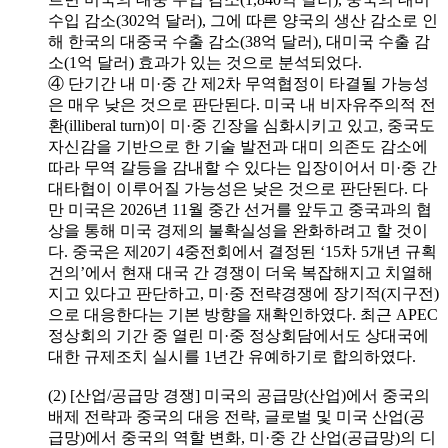
수입 감소(302억 달러), 그에 따른 양국의 생산 감소로 인
해 한국의 대중국 수출 감소(38억 달러), 대미국 수출 감
소(1억 달러) 효과가 있는 것으로 분석되었다.
④ 단기간 내 미·중 간 제2차 무역협정이 타결될 가능성
은 매우 낮은 것으로 판단된다. 미국 내 비자유주의적 전
환(illiberal turn)이 미·중 긴장을 심화시키고 있고, 중국도
자신감을 기반으로 한 기술 발전과 대미 의존도 감소에
따라 무역 갈등을 감내할 수 있다는 입장이어서 미·중 간
대타협이 이루어질 가능성은 낮은 것으로 판단된다. 다
만 미국은 2026년 11월 중간 선거를 앞두고 중국과의 협
상을 통해 미국 경제의 불확실성을 완화하려고 할 것이
다. 중국은 제20기 4중전회에서 결정된 ‘15차 5개년 규획
건의’에서 현재 대국 간 경쟁이 더욱 복잡해지고 치열해
지고 있다고 판단하고, 미·중 전략경쟁에 장기적(지구전)
으로 대응한다는 기본 방향을 재확인하였다. 최근 APEC
정상회의 기간 중 열린 미·중 정상회담에서도 상대국에
대한 규제조치 실시를 1년간 유예하기로 합의하였다.
(2) [산업/공급망 경쟁] 미국의 공급망(산업)에서 중국의
배제 전략과 중국의 대응 전략, 글로벌 및 미국 산업(공
급망)에서 중국의 역할 변화, 미·중 간 산업(공급망)의 디