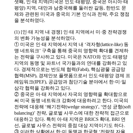
셋째, 인·태 지역(미국은 인도·태평양, 중국은 아시아·태
평양) 지역, 대만과 남중국해를 둘러싼 갈등, 한반도 문
제와 관련된 미국과 중국의 기본 인식과 전략, 주요 쟁점
을 분석하였다.
(1) [인·태 지역 내 경쟁] 인·태 지역에서 미·중 전략경쟁
의 변화 가능성을 분석하였다.
① 미국은 인·태 지역에서 지역 내 ‘격자형(lattice-like) 동
맹 네트워크’ 구축을 통해 중국의 영향력 확대를 견제하
는 전략을 구사하고 있다. 미국은 NATO와 인도·태평양
지역의 동맹 및 파트너 국가들과의 연대를 강화하고 있
다. 경제적으로는 반도체 협력(Fab4), 핵심광물 공급망
협력(MSP), 경제안보 플랫폼으로서 인도·태평양 경제 프
레임워크(IPEF), 공급망과 첨단기술 분야에서 한·미·일
삼각 협력을 강화하고 있다.
② 중국은 아·태 지역에서 자국의 영향력을 확대함으로
써 미국 동맹 네트워크 강화에 대응하려고 한다. 미국의
전략에 대응해 ‘쐐기전략(wedge strategy)’, ‘연성 균형(soft
balancing)’ 전략, 글로벌 사우스에 대한 전략적 접근으로
대응하고 있다. 특히 아·태 지역은 BRICS 확대, BRI 연
선, 글로벌 사우스 전략의 중점 대상 지역이기도 하다.
③ 이러한 상황에서 한·미 동맹과 한국형 ‘전략적 자율