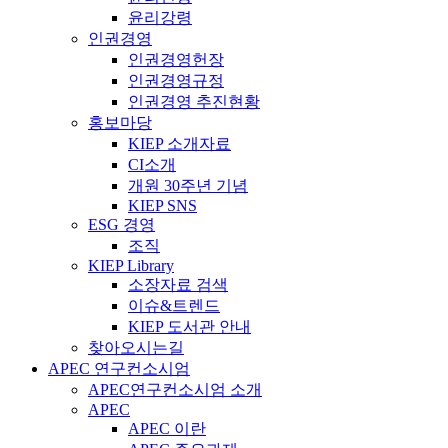
윤리강령
인권경영
인권경영헌장
인권경영규정
인권경영 추진현황
홍보마당
KIEP 소개자료
CI소개
개원 30주년 기념
KIEP SNS
ESG 경영
조직
KIEP Library
소장자료 검색
이슈&트렌드
KIEP 도서관 안내
찾아오시는길
APEC 연구컨소시엄
APEC연구컨소시엄 소개
APEC
APEC 이란