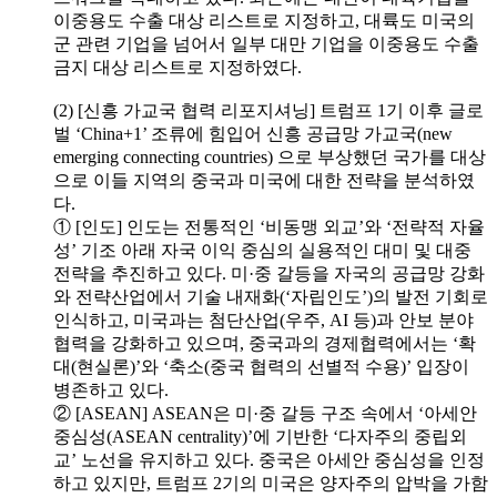
이중용도 수출 대상 리스트로 지정하고, 대륙도 미국의
군 관련 기업을 넘어서 일부 대만 기업을 이중용도 수출
금지 대상 리스트로 지정하였다.
(2) [신흥 가교국 협력 리포지셔닝] 트럼프 1기 이후 글로
벌 ‘China+1’ 조류에 힘입어 신흥 공급망 가교국(new
emerging connecting countries) 으로 부상했던 국가를 대상
으로 이들 지역의 중국과 미국에 대한 전략을 분석하였
다.
① [인도] 인도는 전통적인 ‘비동맹 외교’와 ‘전략적 자율
성’ 기조 아래 자국 이익 중심의 실용적인 대미 및 대중
전략을 추진하고 있다. 미·중 갈등을 자국의 공급망 강화
와 전략산업에서 기술 내재화(‘자립인도’)의 발전 기회로
인식하고, 미국과는 첨단산업(우주, AI 등)과 안보 분야
협력을 강화하고 있으며, 중국과의 경제협력에서는 ‘확
대(현실론)’와 ‘축소(중국 협력의 선별적 수용)’ 입장이
병존하고 있다.
② [ASEAN] ASEAN은 미·중 갈등 구조 속에서 ‘아세안
중심성(ASEAN centrality)’에 기반한 ‘다자주의 중립외
교’ 노선을 유지하고 있다. 중국은 아세안 중심성을 인정
하고 있지만, 트럼프 2기의 미국은 양자주의 압박을 가함