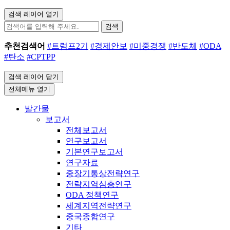
검색 레이어 열기
검색
추천검색어
#트럼프2기
#경제안보
#미중경쟁
#반도체
#ODA
#탄소
#CPTPP
검색 레이어 닫기
전체메뉴 열기
발간물
보고서
전체보고서
연구보고서
기본연구보고서
연구자료
중장기통상전략연구
전략지역심층연구
ODA 정책연구
세계지역전략연구
중국종합연구
기타