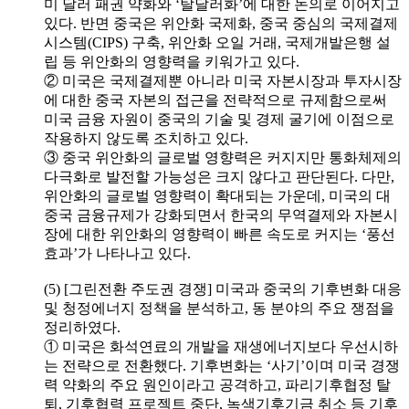
미 달러 패권 약화와 ‘탈달러화’에 대한 논의로 이어지고
있다. 반면 중국은 위안화 국제화, 중국 중심의 국제결제
시스템(CIPS) 구축, 위안화 오일 거래, 국제개발은행 설
립 등 위안화의 영향력을 키워가고 있다.
② 미국은 국제결제뿐 아니라 미국 자본시장과 투자시장
에 대한 중국 자본의 접근을 전략적으로 규제함으로써
미국 금융 자원이 중국의 기술 및 경제 굴기에 이점으로
작용하지 않도록 조치하고 있다.
③ 중국 위안화의 글로벌 영향력은 커지지만 통화체제의
다극화로 발전할 가능성은 크지 않다고 판단된다. 다만,
위안화의 글로벌 영향력이 확대되는 가운데, 미국의 대
중국 금융규제가 강화되면서 한국의 무역결제와 자본시
장에 대한 위안화의 영향력이 빠른 속도로 커지는 ‘풍선
효과’가 나타나고 있다.
(5) [그린전환 주도권 경쟁] 미국과 중국의 기후변화 대응
및 청정에너지 정책을 분석하고, 동 분야의 주요 쟁점을
정리하였다.
① 미국은 화석연료의 개발을 재생에너지보다 우선시하
는 전략으로 전환했다. 기후변화는 ‘사기’이며 미국 경쟁
력 약화의 주요 원인이라고 공격하고, 파리기후협정 탈
퇴, 기후협력 프로젝트 중단, 녹색기후기금 취소 등 기후