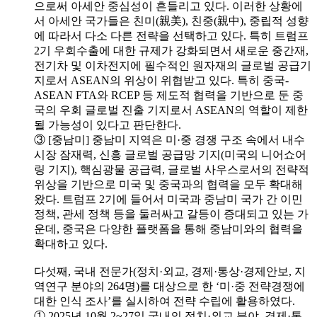
으로써 아세안 중심성이 흔들리고 있다. 이러한 상황에
서 아세안 국가들은 친미(親美), 친중(親中), 중립적 성향
에 따라서 다소 다른 전략을 선택하고 있다. 특히 트럼프
2기 우회수출에 대한 규제가 강화되면서 새로운 중간재,
전기차 및 이차전지에 필수적인 원자재의 글로벌 공급기
지로서 ASEAN의 위상이 위협받고 있다. 특히 중국-
ASEAN FTA와 RCEP 등 제도적 협력을 기반으로 둔 중
국의 우회 글로벌 진출 기지로서 ASEAN의 역할이 제한
될 가능성이 있다고 판단한다.
③ [중남미] 중남미 지역은 미·중 경쟁 구조 속에서 내수
시장 잠재력, 신흥 글로벌 공급망 기지(미국의 니어쇼어
링 기지), 핵심광물 공급력, 글로벌 사우스로서의 전략적
위상을 기반으로 미국 및 중국과의 협력을 모두 확대해
왔다. 트럼프 2기에 들어서 미국과 중남미 국가 간 이민
정책, 관세 정책 등을 둘러싸고 갈등이 증대되고 있는 가
운데, 중국은 다양한 플랫폼을 통해 중남미와의 협력을
확대하고 있다.
다섯째, 국내 전문가(정치·외교, 경제·통상·경제안보, 지
역연구 분야의 264명)를 대상으로 한 ‘미·중 전략경쟁에
대한 인식 조사’를 실시하여 전략 수립에 활용하였다.
① 2025년 10월 2~27일 국내의 정치·외교 분야, 경제·통