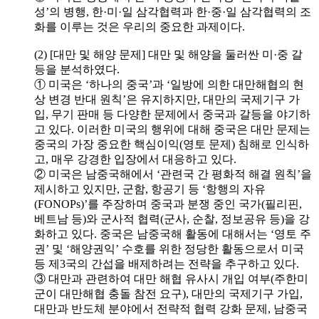
성’의 병행, 한·미·일 삼각협력과 한·중·일 삼각협력의 조
화를 이루는 것은 우리의 중요한 과제이다.
(2) [대만 및 해양 문제] 대만 및 해양을 둘러싼 미·중 갈
등을 분석하였다.
① 미국은 ‘하나의 중국’과 ‘일방에 의한 대만해협의 현
상 변경 반대 원칙’은 유지하지만, 대만의 국제기구 가
입, 무기 판매 등 다양한 문제에서 중국과 갈등을 야기하
고 있다. 이러한 미국의 행위에 대해 중국은 대만 문제는
중국의 가장 중요한 핵심이익(영토 문제) 침해로 인식하
고, 매우 강경한 입장에서 대응하고 있다.
② 미국은 남중국해에서 ‘관련국 간 평화적 해결 원칙’을
제시하고 있지만, 군함, 항공기 등 ‘항행의 자유
(FONOPs)’를 주장하며 중국과 분쟁 중인 국가(필리핀,
베트남 등)와 군사적 협력(군사, 순찰, 정보공유 등)을 강
화하고 있다. 중국은 남중국해 활동에 대해서는 ‘영토 주
권’ 및 ‘해양권익’ 수호를 위한 정당한 활동으로서 미국
등 제3국의 간섭을 배제하려는 전략을 추구하고 있다.
③ 대만과 관련하여 대만 해협 유사시 개입 여부(주한미
군이 대만해협 충돌 참전 요구), 대만의 국제기구 가입,
대만과 반도체 분야에서 전략적 협력 강화 문제, 남중국