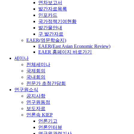
연차보고서
발간자료목록
인포카드
국가정책기여현황
발간물안내
구 발간자료
EAER(영문학술지)
EAER(East Asian Economic Review)
EAER 홈페이지 바로가기
세미나
전체세미나
국제회의
국내회의
전문가 초청간담회
연구원소식
공지사항
연구원동정
보도자료
언론속 KIEP
언론기고
언론인터뷰
연구원관련기사