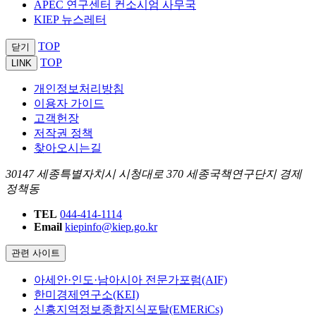
APEC 연구센터 컨소시엄 사무국
KIEP 뉴스레터
TOP
닫기
TOP
LINK
개인정보처리방침
이용자 가이드
고객헌장
저작권 정책
찾아오시는길
30147 세종특별자치시 시청대로 370 세종국책연구단지 경제
정책동
TEL
044-414-1114
Email
kiepinfo@kiep.go.kr
관련 사이트
아세안·인도·남아시아 전문가포럼(AIF)
한미경제연구소(KEI)
신흥지역정보종합지식포탈(EMERiCs)