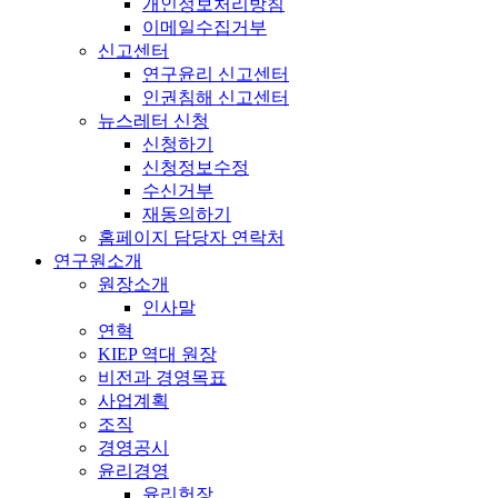
개인정보처리방침
이메일수집거부
신고센터
연구윤리 신고센터
인권침해 신고센터
뉴스레터 신청
신청하기
신청정보수정
수신거부
재동의하기
홈페이지 담당자 연락처
연구원소개
원장소개
인사말
연혁
KIEP 역대 원장
비전과 경영목표
사업계획
조직
경영공시
윤리경영
윤리헌장