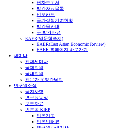
연차보고서
발간자료목록
인포카드
국가정책기여현황
발간물안내
구 발간자료
EAER(영문학술지)
EAER(East Asian Economic Review)
EAER 홈페이지 바로가기
세미나
전체세미나
국제회의
국내회의
전문가 초청간담회
연구원소식
공지사항
연구원동정
보도자료
언론속 KIEP
언론기고
언론인터뷰
연구원관련기사