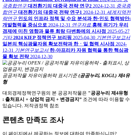
국종합연구
대전환기의 대중국 전략 연구2
2024-12-31
중국종
합연구
대전환기의 대중국 전략 연구1
2024-12-31
세계지역전
략연구
인도의 인프라 정책 및 수요 분석과 한·인도 협력방안:
개발협력을 중심으로
2024-12-31
연구자료
홍해 위기가 우리
경제에 미친 영향과 물류 회랑 다변화에의 시사점
2025-05-27
기타
2024 KIEP 정책연구 브리핑
2025-04-30
기본연구보고서
일본의 핵심광물자원 확보전략과 한ㆍ일 협력 시사점
2024-
12-31
기본연구보고서
한-아프리카 자원 협력을 통한 핵심광
물 확보 전략
2024-12-30
공공저작물 자유이용허락 표시기준
(공공누리, KOGL) 제4유
형
대외경제정책연구원의 본 공공저작물은
"공공누리 제4유형
: 출처표시 + 상업적 금지 + 변경금지”
조건에 따라 이용할 수
있습니다. 저작권정책 참조
콘텐츠 만족도 조사
이 페이지에서 제공하는 정보에 대하여 만족하십니까?