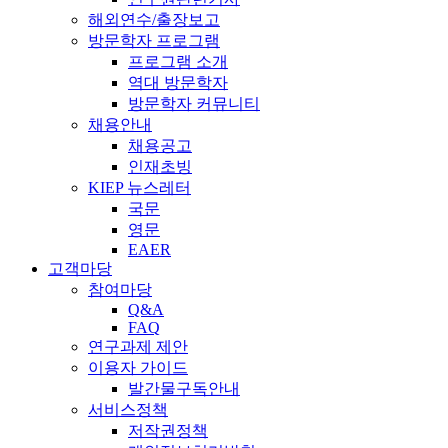
해외연수/출장보고
방문학자 프로그램
프로그램 소개
역대 방문학자
방문학자 커뮤니티
채용안내
채용공고
인재초빙
KIEP 뉴스레터
국문
영문
EAER
고객마당
참여마당
Q&A
FAQ
연구과제 제안
이용자 가이드
발간물구독안내
서비스정책
저작권정책