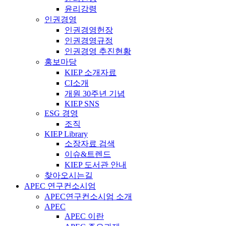
윤리강령
인권경영
인권경영헌장
인권경영규정
인권경영 추진현황
홍보마당
KIEP 소개자료
CI소개
개원 30주년 기념
KIEP SNS
ESG 경영
조직
KIEP Library
소장자료 검색
이슈&트렌드
KIEP 도서관 안내
찾아오시는길
APEC 연구컨소시엄
APEC연구컨소시엄 소개
APEC
APEC 이란