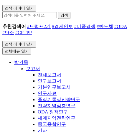
검색 레이어 열기
검색
추천검색어
#트럼프2기
#경제안보
#미중경쟁
#반도체
#ODA
#탄소
#CPTPP
검색 레이어 닫기
전체메뉴 열기
발간물
보고서
전체보고서
연구보고서
기본연구보고서
연구자료
중장기통상전략연구
전략지역심층연구
ODA 정책연구
세계지역전략연구
중국종합연구
기타