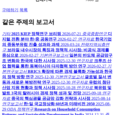
구매하기
목록
같은 주제의 보고서
기타
2025 KIEP 정책연구 브리핑
2026-07-21
중국종합연구
디
지털 전환 분야 한·중 공동연구
2026-02-27
연구자료
한국기업
의 중동부유럽 진출 성과와 과제
2026-03-24
전략지역심층연
구
브라질 내수시장의 특징과 정책적 시사점: 비공식 경제를
중심으로
2026-02-27
기본연구보고서
일본의 반도체 공급망구
조 변화와 한국에 대한 시사점
2025-12-30
연구자료
크루즈 산
업 협력을 통한 동북아시아 다자협력 방안 연구
2026-02-27
기
본연구보고서
BRICS 확장에 따른 경제 블록화 가능성과 한국
의 정책 방향 연구
2025-12-30
기본연구보고서
글로벌 질서 변
동과 새로운 북방전략 연구
2025-12-30
연구자료
유럽의 첨단
산업 지원 현황과 정책 시사점
2025-10-28
연구자료
북유럽 및
발트 3국의 탈러시아 경제 정책 성과 및 전망
2025-09-18
연구
자료
중국의 핵심광물 공급망 강화 전략과 시사점
2025-08-14
연구보고서
한·일 국교정상화 60년과 미래비전 2050
2025-08-
29
ODA 정책연구
Research on Household Consumption
Patterns and Sustainable Development in India
2024-12-31
중