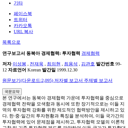
기타
페이스북
트위터
카카오톡
URL 복사
목록으로
연구보고서
동북아 경제협력: 투자협력
경제협력
저자
이성봉
,
전재욱
,
최의현
,
최용석
,
김관호
발간번호
99-
12
자료언어
Korean
발간일
1999.12.30
원문보기(다운로드:2,095)
저자별 보고서
주제별 보고서
국문요약
본 연구에서는 동북아 경제협력 가운데 투자협력을 중심으로
경제협력 전략을 모색함과 동시에 또한 장기적으로는 이들 지
역의 투자협력 강화를 위한 제도적인 협력방안을 제시하고 있
다. 한·중·일간의 투자현황과 특징을 분석하여, 이들 국가간의
투자협력에 있어 문제점을 제시하고, 투자협력 모델의 이론적
고찰 및 기존 투자협력 제도를 파악하여 이들 국가간 투자확대