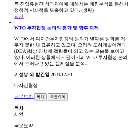
큰 진입유형간 성과차이에 대해서는 계량분석을 통해서
정책적 시사점을 도출하고 있다. (생략)
닫기
WTO 투자협정 논의의 평가 및 향후 과제
WTO에서 다자간투자협정의 논의가 별다른 성과를 거
두지 못한 채 표류하고 있으며, 오히려 도하개발어젠다
(DDA)협상 진행에 걸림돌이 되고 있는 모습을 보이고
있다. 이러한 상황에서 지금까지의 WTO 투자협정 논의
에서 드러나고 있는 문제점을 분석..
이성봉 외
발간일
2003.12.30
다자간협상
원문보기
목차
국문요약
목차
서언
국문요약