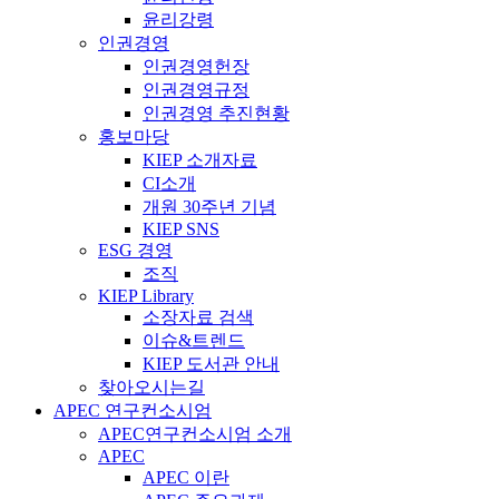
윤리강령
인권경영
인권경영헌장
인권경영규정
인권경영 추진현황
홍보마당
KIEP 소개자료
CI소개
개원 30주년 기념
KIEP SNS
ESG 경영
조직
KIEP Library
소장자료 검색
이슈&트렌드
KIEP 도서관 안내
찾아오시는길
APEC 연구컨소시엄
APEC연구컨소시엄 소개
APEC
APEC 이란