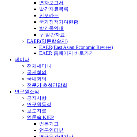
연차보고서
발간자료목록
인포카드
국가정책기여현황
발간물안내
구 발간자료
EAER(영문학술지)
EAER(East Asian Economic Review)
EAER 홈페이지 바로가기
세미나
전체세미나
국제회의
국내회의
전문가 초청간담회
연구원소식
공지사항
연구원동정
보도자료
언론속 KIEP
언론기고
언론인터뷰
연구원관련기사