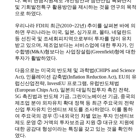
다. 특히 현금지원제도 개선방안과 첨단산업 특화단지
및 기회발전특구 활용방안을 제시하는 것을 연구의 목적
으로 하였다.
우리나라 FDI의 최근(2010~22년) 추이를 살펴본 바에 의
하면 우리나라는 미국, 일본, 싱가포르, 몰타, 네덜란드
등 선진국 및 조세회피지역으로부터 투자를 많이 유치
받고 있으며, 제조업보다는 서비스업에 대한 투자가, 인
수합병(M&A)형보다는 사업장설립(Greenfield)형에 대한
투자가 활발하였다.
다음으로는 미국의 반도체 및 과학법(CHIPS and Science
Act), 인플레이션 감축법(Inflation Reduction Act), EU의 유
럽신산업전략, InvestEU 프로그램, 유럽반도체법
(European Chips Act), 일본의 대일직접투자 촉진 전략,
5G 촉진법과 반도체 기금, 그린이노베이션 기금, 중국의
제조업 분야 외자유치 확대 정책 등 최근 주요국의 전략
산업 투자유치 인센티브 제도를 조사하였다. 이를 통하
여 주요국의 경우 ① 내외국인 차별 없는 투자 인센티브
제도 운영 ② 거액의 투자보조금 지원 ③ 대규모 지원에
대한 공감대 형성이라는 특징을 갖고 있는 것을 확인하
였다.