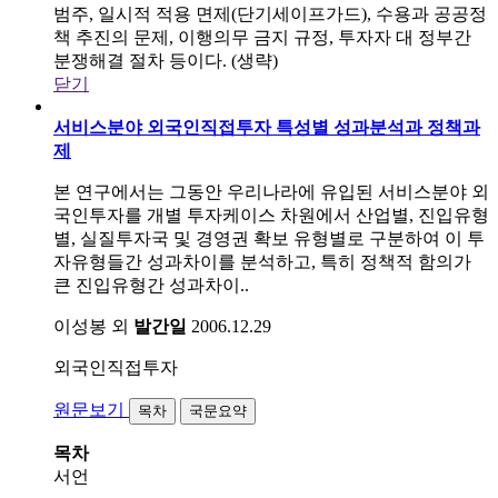
범주, 일시적 적용 면제(단기세이프가드), 수용과 공공정
책 추진의 문제, 이행의무 금지 규정, 투자자 대 정부간
분쟁해결 절차 등이다. (생략)
닫기
서비스분야 외국인직접투자 특성별 성과분석과 정책과
제
본 연구에서는 그동안 우리나라에 유입된 서비스분야 외
국인투자를 개별 투자케이스 차원에서 산업별, 진입유형
별, 실질투자국 및 경영권 확보 유형별로 구분하여 이 투
자유형들간 성과차이를 분석하고, 특히 정책적 함의가
큰 진입유형간 성과차이..
이성봉 외
발간일
2006.12.29
외국인직접투자
원문보기
목차
국문요약
목차
서언