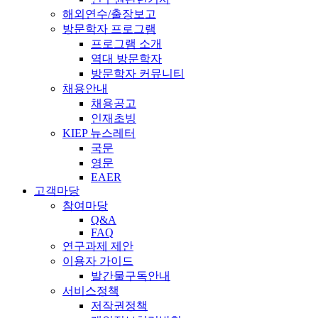
해외연수/출장보고
방문학자 프로그램
프로그램 소개
역대 방문학자
방문학자 커뮤니티
채용안내
채용공고
인재초빙
KIEP 뉴스레터
국문
영문
EAER
고객마당
참여마당
Q&A
FAQ
연구과제 제안
이용자 가이드
발간물구독안내
서비스정책
저작권정책