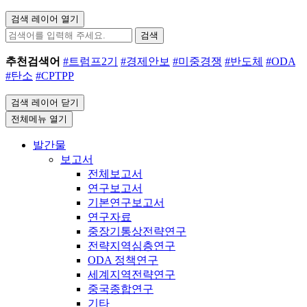
검색 레이어 열기
검색
추천검색어
#트럼프2기
#경제안보
#미중경쟁
#반도체
#ODA
#탄소
#CPTPP
검색 레이어 닫기
전체메뉴 열기
발간물
보고서
전체보고서
연구보고서
기본연구보고서
연구자료
중장기통상전략연구
전략지역심층연구
ODA 정책연구
세계지역전략연구
중국종합연구
기타