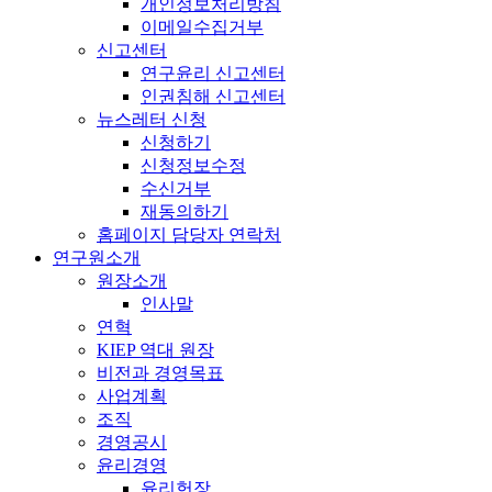
개인정보처리방침
이메일수집거부
신고센터
연구윤리 신고센터
인권침해 신고센터
뉴스레터 신청
신청하기
신청정보수정
수신거부
재동의하기
홈페이지 담당자 연락처
연구원소개
원장소개
인사말
연혁
KIEP 역대 원장
비전과 경영목표
사업계획
조직
경영공시
윤리경영
윤리헌장