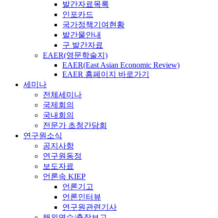
발간자료목록
인포카드
국가정책기여현황
발간물안내
구 발간자료
EAER(영문학술지)
EAER(East Asian Economic Review)
EAER 홈페이지 바로가기
세미나
전체세미나
국제회의
국내회의
전문가 초청간담회
연구원소식
공지사항
연구원동정
보도자료
언론속 KIEP
언론기고
언론인터뷰
연구원관련기사
해외연수/출장보고