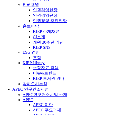
인권경영
인권경영헌장
인권경영규정
인권경영 추진현황
홍보마당
KIEP 소개자료
CI소개
개원 30주년 기념
KIEP SNS
ESG 경영
조직
KIEP Library
소장자료 검색
이슈&트렌드
KIEP 도서관 안내
찾아오시는길
APEC 연구컨소시엄
APEC연구컨소시엄 소개
APEC
APEC 이란
APEC 주요과제