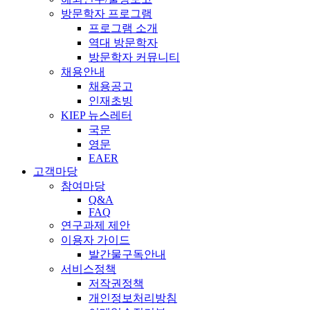
방문학자 프로그램
프로그램 소개
역대 방문학자
방문학자 커뮤니티
채용안내
채용공고
인재초빙
KIEP 뉴스레터
국문
영문
EAER
고객마당
참여마당
Q&A
FAQ
연구과제 제안
이용자 가이드
발간물구독안내
서비스정책
저작권정책
개인정보처리방침