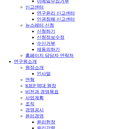
이메일수집거부
신고센터
연구윤리 신고센터
인권침해 신고센터
뉴스레터 신청
신청하기
신청정보수정
수신거부
재동의하기
홈페이지 담당자 연락처
연구원소개
원장소개
인사말
연혁
KIEP 역대 원장
비전과 경영목표
사업계획
조직
경영공시
윤리경영
윤리헌장
윤리강령