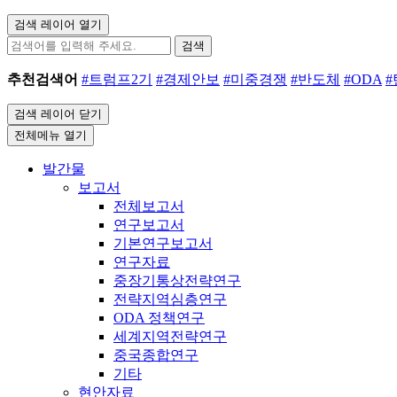
검색 레이어 열기
검색
추천검색어
#트럼프2기
#경제안보
#미중경쟁
#반도체
#ODA
검색 레이어 닫기
전체메뉴 열기
발간물
보고서
전체보고서
연구보고서
기본연구보고서
연구자료
중장기통상전략연구
전략지역심층연구
ODA 정책연구
세계지역전략연구
중국종합연구
기타
현안자료