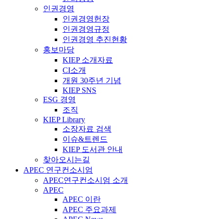
인권경영
인권경영헌장
인권경영규정
인권경영 추진현황
홍보마당
KIEP 소개자료
CI소개
개원 30주년 기념
KIEP SNS
ESG 경영
조직
KIEP Library
소장자료 검색
이슈&트렌드
KIEP 도서관 안내
찾아오시는길
APEC 연구컨소시엄
APEC연구컨소시엄 소개
APEC
APEC 이란
APEC 주요과제