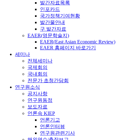
발간자료목록
인포카드
국가정책기여현황
발간물안내
구 발간자료
EAER(영문학술지)
EAER(East Asian Economic Review)
EAER 홈페이지 바로가기
세미나
전체세미나
국제회의
국내회의
전문가 초청간담회
연구원소식
공지사항
연구원동정
보도자료
언론속 KIEP
언론기고
언론인터뷰
연구원관련기사
해외연수/출장보고