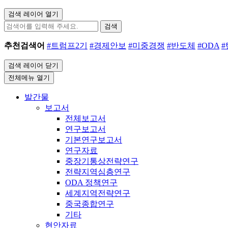
검색 레이어 열기
검색
추천검색어
#트럼프2기
#경제안보
#미중경쟁
#반도체
#ODA
검색 레이어 닫기
전체메뉴 열기
발간물
보고서
전체보고서
연구보고서
기본연구보고서
연구자료
중장기통상전략연구
전략지역심층연구
ODA 정책연구
세계지역전략연구
중국종합연구
기타
현안자료