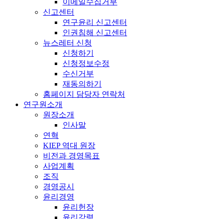
이메일수집거부
신고센터
연구윤리 신고센터
인권침해 신고센터
뉴스레터 신청
신청하기
신청정보수정
수신거부
재동의하기
홈페이지 담당자 연락처
연구원소개
원장소개
인사말
연혁
KIEP 역대 원장
비전과 경영목표
사업계획
조직
경영공시
윤리경영
윤리헌장
윤리강령