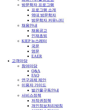
방문학자 프로그램
프로그램 소개
역대 방문학자
방문학자 커뮤니티
채용안내
채용공고
인재초빙
KIEP 뉴스레터
국문
영문
EAER
고객마당
참여마당
Q&A
FAQ
연구과제 제안
이용자 가이드
발간물구독안내
서비스정책
저작권정책
개인정보처리방침