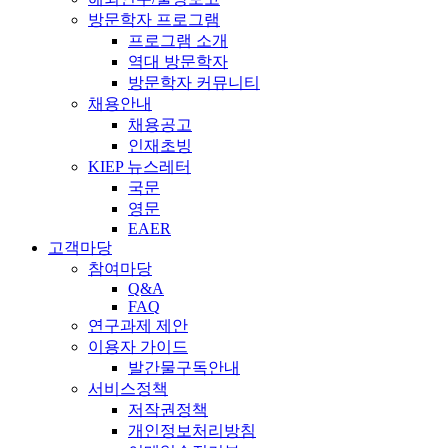
방문학자 프로그램
프로그램 소개
역대 방문학자
방문학자 커뮤니티
채용안내
채용공고
인재초빙
KIEP 뉴스레터
국문
영문
EAER
고객마당
참여마당
Q&A
FAQ
연구과제 제안
이용자 가이드
발간물구독안내
서비스정책
저작권정책
개인정보처리방침