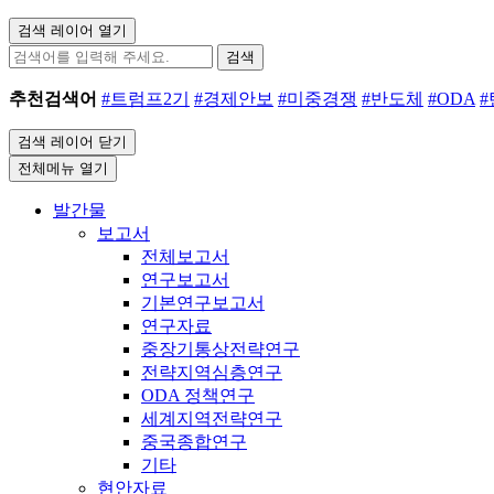
검색 레이어 열기
검색
추천검색어
#트럼프2기
#경제안보
#미중경쟁
#반도체
#ODA
검색 레이어 닫기
전체메뉴 열기
발간물
보고서
전체보고서
연구보고서
기본연구보고서
연구자료
중장기통상전략연구
전략지역심층연구
ODA 정책연구
세계지역전략연구
중국종합연구
기타
현안자료