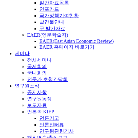
발간자료목록
인포카드
국가정책기여현황
발간물안내
구 발간자료
EAER(영문학술지)
EAER(East Asian Economic Review)
EAER 홈페이지 바로가기
세미나
전체세미나
국제회의
국내회의
전문가 초청간담회
연구원소식
공지사항
연구원동정
보도자료
언론속 KIEP
언론기고
언론인터뷰
연구원관련기사
해외연수/출장보고