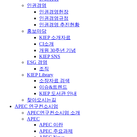
인권경영
인권경영헌장
인권경영규정
인권경영 추진현황
홍보마당
KIEP 소개자료
CI소개
개원 30주년 기념
KIEP SNS
ESG 경영
조직
KIEP Library
소장자료 검색
이슈&트렌드
KIEP 도서관 안내
찾아오시는길
APEC 연구컨소시엄
APEC연구컨소시엄 소개
APEC
APEC 이란
APEC 주요과제