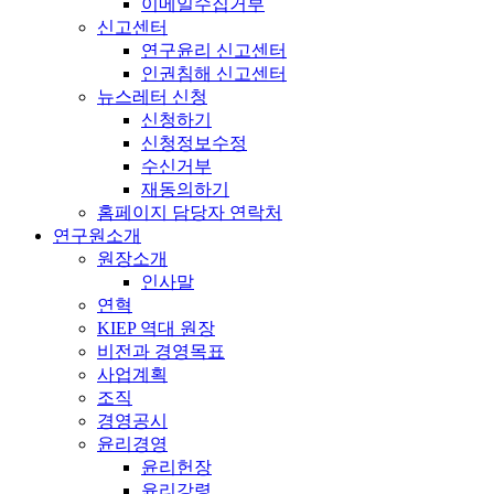
이메일수집거부
신고센터
연구윤리 신고센터
인권침해 신고센터
뉴스레터 신청
신청하기
신청정보수정
수신거부
재동의하기
홈페이지 담당자 연락처
연구원소개
원장소개
인사말
연혁
KIEP 역대 원장
비전과 경영목표
사업계획
조직
경영공시
윤리경영
윤리헌장
윤리강령