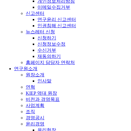
개인정보처리방침
이메일수집거부
신고센터
연구윤리 신고센터
인권침해 신고센터
뉴스레터 신청
신청하기
신청정보수정
수신거부
재동의하기
홈페이지 담당자 연락처
연구원소개
원장소개
인사말
연혁
KIEP 역대 원장
비전과 경영목표
사업계획
조직
경영공시
윤리경영
윤리헌장