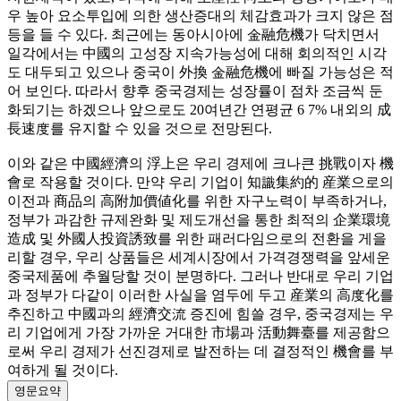
우 높아 요소투입에 의한 생산증대의 체감효과가 크지 않은 점
등을 들 수 있다. 최근에는 동아시아에 金融危機가 닥치면서
일각에서는 中國의 고성장 지속가능성에 대해 회의적인 시각
도 대두되고 있으나 중국이 外換 金融危機에 빠질 가능성은 적
어 보인다. 따라서 향후 중국경제는 성장률이 점차 조금씩 둔
화되기는 하겠으나 앞으로도 20여년간 연평균 6 7% 내외의 成
長速度를 유지할 수 있을 것으로 전망된다.
이와 같은 中國經濟의 浮上은 우리 경제에 크나큰 挑戰이자 機
會로 작용할 것이다. 만약 우리 기업이 知識集約的 産業으로의
이전과 商品의 高附加價値化를 위한 자구노력이 부족하거나,
정부가 과감한 규제완화 및 제도개선을 통한 최적의 企業環境
造成 및 外國人投資誘致를 위한 패러다임으로의 전환을 게을
리할 경우, 우리 상품들은 세계시장에서 가격경쟁력을 앞세운
중국제품에 추월당할 것이 분명하다. 그러나 반대로 우리 기업
과 정부가 다같이 이러한 사실을 염두에 두고 産業의 高度化를
추진하고 中國과의 經濟交流 증진에 힘쓸 경우, 중국경제는 우
리 기업에게 가장 가까운 거대한 市場과 活動舞臺를 제공함으
로써 우리 경제가 선진경제로 발전하는 데 결정적인 機會를 부
여하게 될 것이다.
영문요약