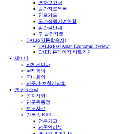
연차보고서
발간자료목록
인포카드
국가정책기여현황
발간물안내
구 발간자료
EAER(영문학술지)
EAER(East Asian Economic Review)
EAER 홈페이지 바로가기
세미나
전체세미나
국제회의
국내회의
전문가 초청간담회
연구원소식
공지사항
연구원동정
보도자료
언론속 KIEP
언론기고
언론인터뷰
연구원관련기사