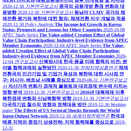
MERCOSUR와 태평양동맹(PA)의 향후 전개방향 및 시사점
2020-12-30
기본연구보고서
중국의 금융개방 환경 변화와 대
응방향
2020-12-30
기본연구보고서
동남아 CLMV 국가의 체
제전환 평가와 북한에 대한 함의: 체제전환 지수 개발과 적용
2020-12-30
Policy Analysis
The Income-led Growth in Korea:
Status, Prospects and Lessons for Other Countries
2020-10-08
APEC Study Series
The Value-added Creation Effect of Global
Value Chain Participation: Industry-level Evidence from APEC
Member Economies
2020-12-04
APEC Study Series
The Value-
added Creation Effect of Global Value Chain Participation:
Industry-level Evidence from APEC Member Economies
2020-
12-04
연구보고서
신북방시대 한국·몽골 미래 협력의 비전: 분
야별 협력과제와 실현방안
2020-11-30
전략지역심층연구
체제
전환국의 민간기업 및 기업가 육성과 북한에 대한 시사점 연
구: 러시아, 베트남 사례를 중심으로
2020-08-31
기본연구보고
서
자산가격 변화가 경제적 불평등과 대외경제 변수에 미치는
영향 분석
2019-12-30
기본연구보고서
2016년 대북제재 이후
북한경제 변화와 신남북협력 방향
2019-12-30
기본연구보고서
다국적기업 철수의 영향과 정책대응 방안
2019-12-30
Working
paper
The Effects of US Sectoral Shocks through the World
Input-Output Network
2019-12-30
세계지역전략연구
한국과
메콩 지역의 중장기 상생전략: 지역 협력체를 중심으로
2019-
12-31