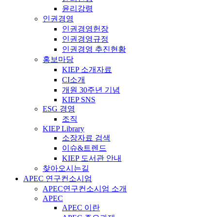
윤리강령
인권경영
인권경영헌장
인권경영규정
인권경영 추진현황
홍보마당
KIEP 소개자료
CI소개
개원 30주년 기념
KIEP SNS
ESG 경영
조직
KIEP Library
소장자료 검색
이슈&트렌드
KIEP 도서관 안내
찾아오시는길
APEC 연구컨소시엄
APEC연구컨소시엄 소개
APEC
APEC 이란