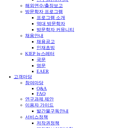
해외연수/출장보고
방문학자 프로그램
프로그램 소개
역대 방문학자
방문학자 커뮤니티
채용안내
채용공고
인재초빙
KIEP 뉴스레터
국문
영문
EAER
고객마당
참여마당
Q&A
FAQ
연구과제 제안
이용자 가이드
발간물구독안내
서비스정책
저작권정책