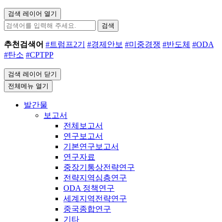
검색 레이어 열기
검색
추천검색어
#트럼프2기
#경제안보
#미중경쟁
#반도체
#ODA
#탄소
#CPTPP
검색 레이어 닫기
전체메뉴 열기
발간물
보고서
전체보고서
연구보고서
기본연구보고서
연구자료
중장기통상전략연구
전략지역심층연구
ODA 정책연구
세계지역전략연구
중국종합연구
기타