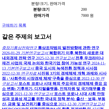
분량/크기, 판매가격
분량/크기
200
판매가격
7000 원
구매하기
목록
같은 주제의 보고서
중장기통상전략연구
통상조약법의 발전방향에 관한 연구
2026-01-29
기본연구보고서
복합위기 이후 북한의 새로운 대
내외경제 전략 연구
2025-12-30
연구보고서
전후 우크라이나
재건 사업의 국제 논의와 한국기업 참여 가능성 연구
2024-11-
13
기본연구보고서
중국 도시의 녹색전환 정책과 시사점
2022-12-30
연구자료
시진핑 3기의 경제체제 개혁 과제와 시사
점 : ‘사회주의 시장경제 체제’구축을 중심으로
2022-12-30
연
구보고서
포스트 코로나 시대 해외 주요국의 경제체제 중요 요
소 변화: 기후위기, 디지털플랫폼, 인적자원 및 국가채무를 중
심으로
2021-12-30
연구보고서
포스트 코로나 시대 사회 안정
성과 포용성 제고를 위한 국내외 정책 분석: 출산ㆍ보육, 부동
산, 금융 및 보건위기를 중심으로
2021-12-30
기본연구보고서