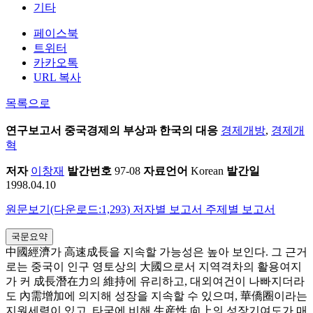
기타
페이스북
트위터
카카오톡
URL 복사
목록으로
연구보고서
중국경제의 부상과 한국의 대응
경제개방
,
경제개
혁
저자
이창재
발간번호
97-08
자료언어
Korean
발간일
1998.04.10
원문보기(다운로드:1,293)
저자별 보고서
주제별 보고서
국문요약
中國經濟가 高速成長을 지속할 가능성은 높아 보인다. 그 근거
로는 중국이 인구 영토상의 大國으로서 지역격차의 활용여지
가 커 成長潛在力의 維持에 유리하고, 대외여건이 나빠지더라
도 內需增加에 의지해 성장을 지속할 수 있으며, 華僑圈이라는
지원세력이 있고, 타국에 비해 生産性 向上의 성장기여도가 매