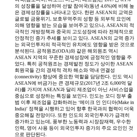
의 성장률을 달성하며 선발 참여국(동년 4.6%)에 비해 높
은 경제성장률을 나타내고 있다. 한편 ASEAN의 교역은
글로벌 금융위기, 보호무역주의 성향 등 외부적 요인에
의해 영향을 받는 모습을 보여주고 있으나, ASEAN의 적
극적인 개방정책과 중국의 고도성장에 따라 전체적으로
안정적인 증가 추세를 보이고 있다. ASEAN의 교역 증가
는 외국인투자의 적극적인 유치에도 영향을 받은 것으로
분석된다. 공적원조(ODA)와 같은 해외원조 역시
ASEAN 지역의 꾸준한 경제성장에 긍정적인 영향을 주
었다. 특히 공적원조는 경제발전 정도가 상이한 ASEAN
회원국들 간의 경제적 격차 해소와 역내 연결성
(connectivity) 향상에 중요한 역할을 담당한다. 인도 역시
ASEAN에 버금가는 큰 경제규모(2017년 2조 6,000억 달
러)를 가지며 ASEAN과 달리 제조업이 아닌 서비스업을
중심으로 성장하는 특징을 보인다. 인도는 모디 정부 출
범 이후 제조업을 강화하려는 ‘메이크 인 인디아(Make in
India)’ 정책을 시행하고 있어 향후 한국과의 협력이 더욱
중요해질 전망이다. 또한 인도의 외국인투자가 급격히
증가하고 있는데, 풍부한 노동력과 시장잠재력, 우수한
인력, 영어 사용 등이 외국인투자 증가의 주요 요인인 것
으로 판단된다.