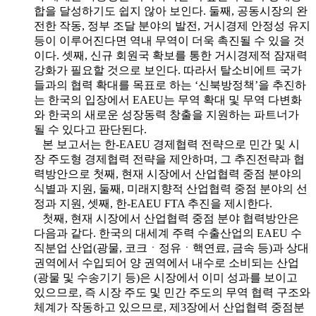
합을 달성하기도 쉽지 않아 보인다. 둘째, 공동시장의 완
전한 작동, 정부 조달 분야의 발전, 거시경제 안정성 유지
등이 이루어진다면 역내 무역이 더욱 촉진될 수 있을 것
이다. 셋째, 신규 회원국 확보를 통한 거시경제적 잠재력
강화가 필요할 것으로 보인다. 따라서 탈소비에트 국가
들과의 협력 확대를 목표로 하는 ‘신북방정책’을 추진하
는 한국의 입장에서 EAEU는 무역 확대 및 무역 다변화
와 한국의 새로운 성장동력 창출을 지원하는 파트너가
될 수 있다고 판단된다.
본 보고서는 한-EAEU 경제협력 전략으로 민간 및 시
장 주도형 경제협력 전략을 제안하며, 그 추진전략과 협
력방안으로 첫째, 현재 시장에서 산업협력 중점 분야의
식별과 지원, 둘째, 미래지향적 산업협력 중점 분야의 선
정과 지원, 셋째, 한-EAEU FTA 추진을 제시한다.
첫째, 현재 시장에서 산업협력 중점 분야 협력방안은
다음과 같다. 한국의 대세계 주력 수출산업의 EAEU 수
직분업 산업(광물, 코크ㆍ정유ㆍ핵연료, 금속 등)과 상대
권역에서 수입되어 양 권역에서 내수로 소비되는 산업
(광물 및 수송기기 등)은 시장에서 이미 성과를 보이고
있으므로, 즉 시장 주도 및 민간 주도의 무역 협력 구조와
체계가 작동하고 있으므로, 제3장에서 산업협력 중점분