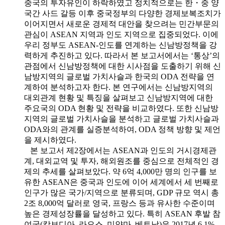
중국의 투자유인이 하락하였고 정치적으로는 한・중 양
국간 사드 갈등 이후 중국정부의 다양한 경제보복조치가
이어지면서 새로운 경제적 대안을 찾으려는 민간부문의
관심이 ASEAN 지역과 인도 지역으로 집중되었다. 이에
우리 정부도 ASEAN-인도를 연계하는 신남방정책을 강
력하게 추진하고 있다. 따라서 본 보고서에서는 ‘통상’의
관점에서 신남방정책에 대한 시사점을 도출하기 위해 신
남방지역의 글로벌 가치사슬과 한국의 ODA 전략을 연
계하여 분석하고자 한다. 본 연구에서는 신남방지역의
대외관계 현황 및 특징을 살펴보고 신남방지역에 대한
주요국의 ODA 현황 및 전략을 비교하였다. 또한 신남방
지역의 글로벌 가치사슬을 분석하고 글로벌 가치사슬과
ODA와의 관계를 실증분석하여, ODA 정책 방향 및 제언
을 제시하였다.
본 보고서 제2장에서는 ASEAN과 인도의 거시경제관
계, 대외교역 및 투자, 해외원조를 중심으로 전체적인 경
제의 추세를 살펴보았다. 약 6억 4,000만 명의 인구를 보
유한 ASEAN은 중국과 인도에 이어 세계에서 세 번째로
인구가 많은 국가/지역으로 분류되며, GDP 규모 역시 총
2조 8,000억 달러로 영국, 프랑스 등과 유사한 수준이며
높은 경제성장률을 달성하고 있다. 특히 ASEAN 후발 참
여국(캄보디아, 라오스, 미얀마, 베트남)은 2017년 6.1%