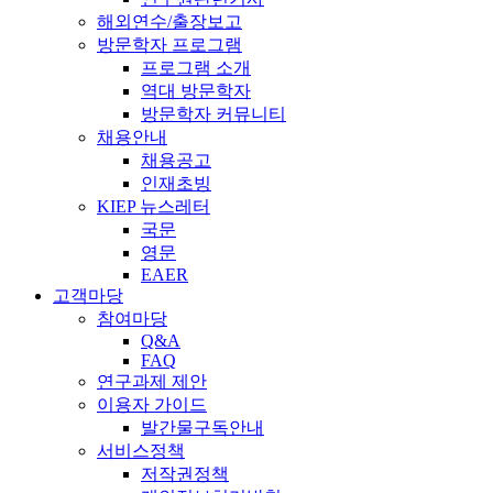
해외연수/출장보고
방문학자 프로그램
프로그램 소개
역대 방문학자
방문학자 커뮤니티
채용안내
채용공고
인재초빙
KIEP 뉴스레터
국문
영문
EAER
고객마당
참여마당
Q&A
FAQ
연구과제 제안
이용자 가이드
발간물구독안내
서비스정책
저작권정책