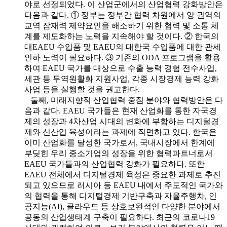
야로 선정되었다. 이 산업군에서의 산업협력 강화방안은
다음과 같다. ① 정부는 정부간 협력 차원에서 양 권역의
교역 잠재력 제약요인을 해소하기 위한 협력 및 소통 체
계를 제도화하는 노력을 지속해야 할 것이다. ② 한국의
대EAEU 수입품 및 EAEU의 대한국 수입품에 대한 관세
인하 노력이 필요하다. ③ 기존의 ODA 프로그램을 활용
하여 EAEU 국가를 대상으로 수출 능력 경험 전수사업,
세관 등 무역원활화 지원사업, 각종 시장경제 능력 강화
사업 등을 실행할 것을 권고한다.
둘째, 미래지향적 산업협력 중점 분야와 협력방안은 다
음과 같다. EAEU 국가들은 현재 산업화를 통한 자국경
제의 성장과 4차산업 시대의 변화에 부합하는 디지털경
제와 신산업 육성이라는 과제에 직면하고 있다. 한국은
이미 산업화를 달성한 국가로서, 국내시장에서 한계에
부딪힌 우리 중소기업의 성장을 위한 협력파트너로서
EAEU 국가들과의 산업협력 강화가 필요하다. 또한
EAEU 전체에서 디지털경제 육성은 중요한 과제로 추진
되고 있으므로 러시아 등 EAEU 내에서 주도적인 국가와
의 협력을 통해 디지털경제 기반구축과 자율주행차, 인
공지능(AI), 클라우드 등 상호보완적인 다양한 분야에서
공동의 산업생태계 구축이 필요하다. 최근의 코로나19