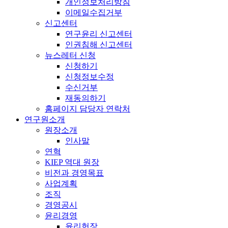
개인정보처리방침
이메일수집거부
신고센터
연구윤리 신고센터
인권침해 신고센터
뉴스레터 신청
신청하기
신청정보수정
수신거부
재동의하기
홈페이지 담당자 연락처
연구원소개
원장소개
인사말
연혁
KIEP 역대 원장
비전과 경영목표
사업계획
조직
경영공시
윤리경영
윤리헌장