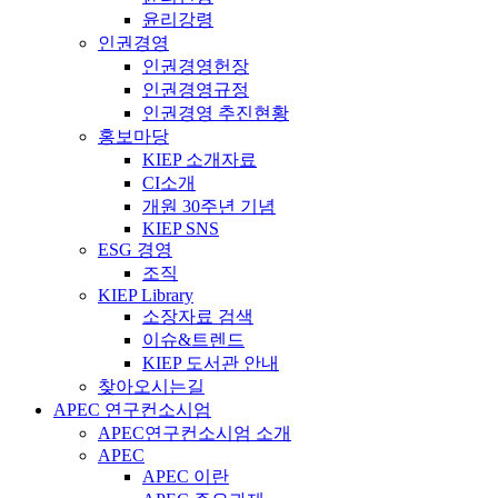
윤리강령
인권경영
인권경영헌장
인권경영규정
인권경영 추진현황
홍보마당
KIEP 소개자료
CI소개
개원 30주년 기념
KIEP SNS
ESG 경영
조직
KIEP Library
소장자료 검색
이슈&트렌드
KIEP 도서관 안내
찾아오시는길
APEC 연구컨소시엄
APEC연구컨소시엄 소개
APEC
APEC 이란