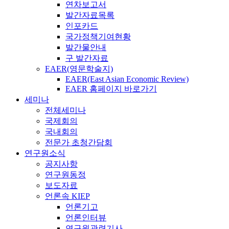
연차보고서
발간자료목록
인포카드
국가정책기여현황
발간물안내
구 발간자료
EAER(영문학술지)
EAER(East Asian Economic Review)
EAER 홈페이지 바로가기
세미나
전체세미나
국제회의
국내회의
전문가 초청간담회
연구원소식
공지사항
연구원동정
보도자료
언론속 KIEP
언론기고
언론인터뷰
연구원관련기사