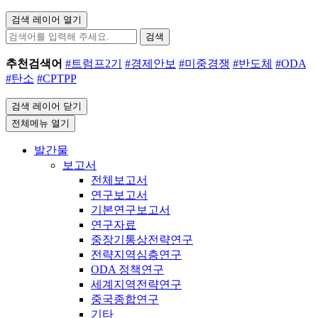
검색 레이어 열기
검색
추천검색어
#트럼프2기
#경제안보
#미중경쟁
#반도체
#ODA
#탄소
#CPTPP
검색 레이어 닫기
전체메뉴 열기
발간물
보고서
전체보고서
연구보고서
기본연구보고서
연구자료
중장기통상전략연구
전략지역심층연구
ODA 정책연구
세계지역전략연구
중국종합연구
기타