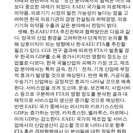
사태와 관련하여 의료ㆍ보건 분야에서의 협력은 어느 때
보다 중요한 과제가 되었다. EAEU 국가들의 의료체계나
의약품, 의료기기 시장의 발전 가능성이 높다는 점을 고
려하면 한국 의료기관의 경영 컨설팅과 위탁경영, 의료
기기와 의약품 수출과 같은 분야에서 전망이 밝다.
셋째, 한-EAEU FTA 추진전략과 협력방안은 다음과 같
다. 양국의 산업 환경을 고려하면서 단계적인 논의를 통
해 상호이익이 되는 방향에서 한-EAEU FTA를 추진할
필요가 있다. CGE 연구 결과에 따르면 FTA가 발효될 경
우 한국의 GDP를 소폭 증가시키지만 영향의 정도는 산
업별로 다르다. 한국 곡물산업의 피해가 가장 크고, 제조
업 분야에서는 특히 금속, 전기ㆍ전자, 기계 산업에 부정
적 효과가 발생할 것으로 예상된다. 반면 육류, 가공식품,
수송기기 산업에는 긍정적인 효과가 나타날 것으로 예측
된다. 서비스업을 크게 도소매, 운송, 보건복지, 사업서비
스 등으로 구분하여 FTA의 영향 정도를 분석한 결과 대
체적으로 서비스업의 생산은 증가할 것으로 예상된다.
반면 EAEU 국가 중에서는 러시아와 키르기스스탄의
GDP는 증가하는 반면, 카자흐스탄, 벨라루스, 아르메니
아의 GDP는 감소한다. EAEU 국가의 제조업 및 서비스
업에서의 산업생산이 감소할 것으로 나타나므로 향후
FTA 혹은 경제협력에서 이 분야들에 대한 정밀한 협력