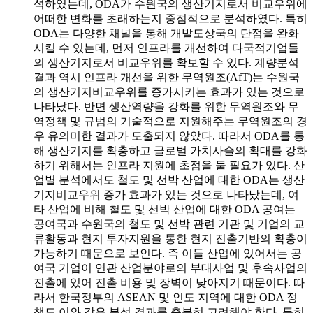
석하였는데, ODA가 수원국의 생산기지로서 비교우위에
어떠한 변화를 초래하는지 중점적으로 분석하였다. 특히
ODA는 다양한 채널을 통해 개발도상국의 단점을 완화
시킬 수 있는데, 먼저 인프라를 개선하여 다국적기업들
의 생산기지로서 비교우위를 확보할 수 있다. 계량분석
결과 역시 인프라 개선을 위한 무역원조(AfT)는 수원국
의 생산기지비교우위를 증가시키는 효과가 있는 것으로
나타났다. 반면 생산역량을 강화를 위한 무역원조와 무
역정책 및 규범의 기술적으로 지원해주는 무역원조의 경
우 유의미한 결과가 도출되지 않았다. 따라서 ODA를 통
해 생산기지를 확충하고 글로벌 가치사슬의 확대를 강화
하기 위해서는 인프라 지원에 초점을 둘 필요가 있다. 산
업별 분석에서도 철도 및 선박 산업에 대한 ODA는 생산
기지비교우위 증가 효과가 있는 것으로 나타났는데, 여
타 산업에 비해 철도 및 선박 산업에 대한 ODA 공여는
공여국과 수원국의 철도 및 선박 관련 기관 및 기업의 교
류활동과 현지 투자지원을 통한 현지 진출기반의 확충이
가능하기 때문으로 보인다. 즉 이들 산업에 있어서는 공
여국 기업이 연관 산업분야로의 부대사업 및 후속사업의
진출에 있어 진출 비용 및 장벽이 낮아지기 때문이다. 따
라서 한국정부의 ASEAN 및 인도 지역에 대한 ODA 정
책도 이와 같은 분석 결과를 충분히 고려해야 한다. 특히