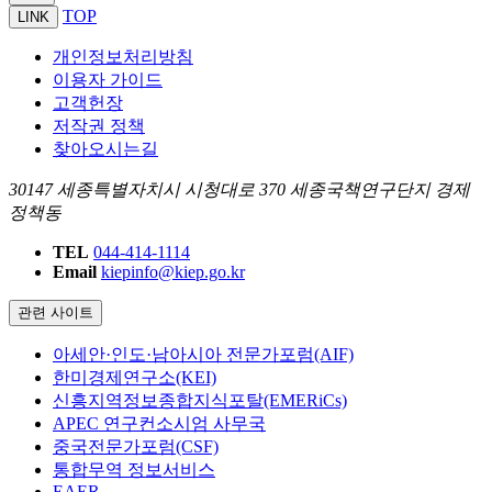
TOP
LINK
개인정보처리방침
이용자 가이드
고객헌장
저작권 정책
찾아오시는길
30147 세종특별자치시 시청대로 370 세종국책연구단지 경제
정책동
TEL
044-414-1114
Email
kiepinfo@kiep.go.kr
관련 사이트
아세안·인도·남아시아 전문가포럼(AIF)
한미경제연구소(KEI)
신흥지역정보종합지식포탈(EMERiCs)
APEC 연구컨소시엄 사무국
중국전문가포럼(CSF)
통합무역 정보서비스
EAER