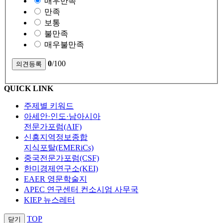
매우만족
만족
보통
불만족
매우불만족
0
/100
QUICK LINK
주제별 키워드
아세안·인도·남아시아
전문가포럼(AIF)
신흥지역정보종합
지식포탈(EMERiCs)
중국전문가포럼(CSF)
한미경제연구소(KEI)
EAER 영문학술지
APEC 연구센터 컨소시엄 사무국
KIEP 뉴스레터
TOP
닫기