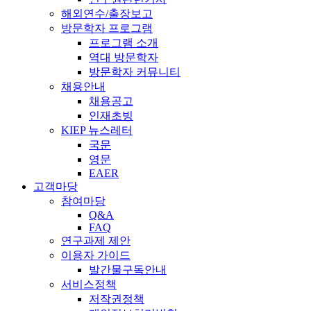
해외연수/출장보고
방문학자 프로그램
프로그램 소개
역대 방문학자
방문학자 커뮤니티
채용안내
채용공고
인재초빙
KIEP 뉴스레터
국문
영문
EAER
고객마당
참여마당
Q&A
FAQ
연구과제 제안
이용자 가이드
발간물구독안내
서비스정책
저작권정책