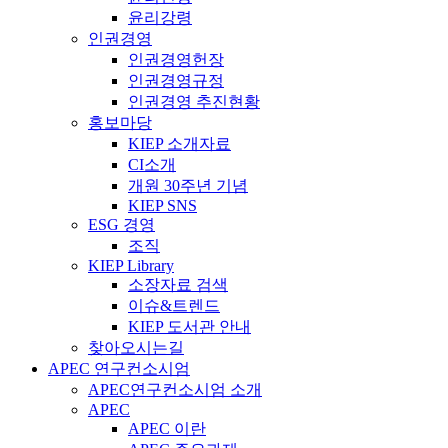
윤리강령
인권경영
인권경영헌장
인권경영규정
인권경영 추진현황
홍보마당
KIEP 소개자료
CI소개
개원 30주년 기념
KIEP SNS
ESG 경영
조직
KIEP Library
소장자료 검색
이슈&트렌드
KIEP 도서관 안내
찾아오시는길
APEC 연구컨소시엄
APEC연구컨소시엄 소개
APEC
APEC 이란