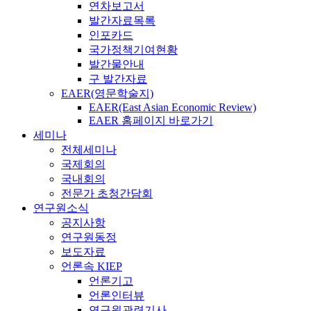
연차보고서
발간자료목록
인포카드
국가정책기여현황
발간물안내
구 발간자료
EAER(영문학술지)
EAER(East Asian Economic Review)
EAER 홈페이지 바로가기
세미나
전체세미나
국제회의
국내회의
전문가 초청간담회
연구원소식
공지사항
연구원동정
보도자료
언론속 KIEP
언론기고
언론인터뷰
연구원관련기사