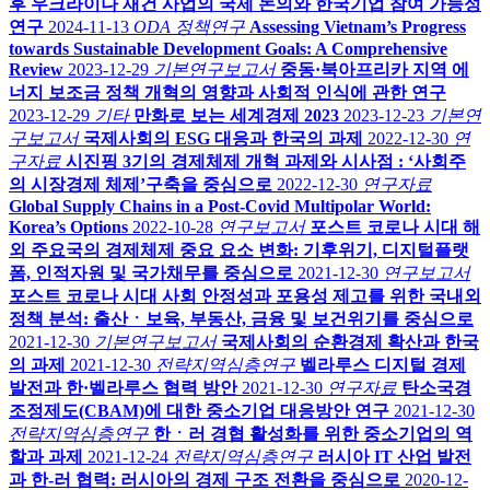
후 우크라이나 재건 사업의 국제 논의와 한국기업 참여 가능성
연구
2024-11-13
ODA 정책연구
Assessing Vietnam’s Progress
towards Sustainable Development Goals: A Comprehensive
Review
2023-12-29
기본연구보고서
중동·북아프리카 지역 에
너지 보조금 정책 개혁의 영향과 사회적 인식에 관한 연구
2023-12-29
기타
만화로 보는 세계경제 2023
2023-12-23
기본연
구보고서
국제사회의 ESG 대응과 한국의 과제
2022-12-30
연
구자료
시진핑 3기의 경제체제 개혁 과제와 시사점 : ‘사회주
의 시장경제 체제’구축을 중심으로
2022-12-30
연구자료
Global Supply Chains in a Post-Covid Multipolar World:
Korea’s Options
2022-10-28
연구보고서
포스트 코로나 시대 해
외 주요국의 경제체제 중요 요소 변화: 기후위기, 디지털플랫
폼, 인적자원 및 국가채무를 중심으로
2021-12-30
연구보고서
포스트 코로나 시대 사회 안정성과 포용성 제고를 위한 국내외
정책 분석: 출산ㆍ보육, 부동산, 금융 및 보건위기를 중심으로
2021-12-30
기본연구보고서
국제사회의 순환경제 확산과 한국
의 과제
2021-12-30
전략지역심층연구
벨라루스 디지털 경제
발전과 한·벨라루스 협력 방안
2021-12-30
연구자료
탄소국경
조정제도(CBAM)에 대한 중소기업 대응방안 연구
2021-12-30
전략지역심층연구
한ㆍ러 경협 활성화를 위한 중소기업의 역
할과 과제
2021-12-24
전략지역심층연구
러시아 IT 산업 발전
과 한-러 협력: 러시아의 경제 구조 전환을 중심으로
2020-12-