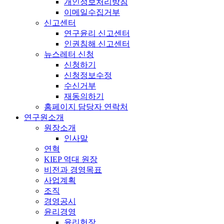
개인정보처리방침
이메일수집거부
신고센터
연구윤리 신고센터
인권침해 신고센터
뉴스레터 신청
신청하기
신청정보수정
수신거부
재동의하기
홈페이지 담당자 연락처
연구원소개
원장소개
인사말
연혁
KIEP 역대 원장
비전과 경영목표
사업계획
조직
경영공시
윤리경영
윤리헌장