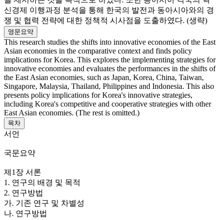
신경제 이행과정 분석을 통해 한국의 발전과 동아시아와의 경
쟁 및 협력 전략에 대한 정책적 시사점을 도출하였다. (생략)
영문요약
This research studies the shifts into innovative economies of the East
Asian economies in the comparative context and finds policy
implications for Korea. This explores the implementing strategies for
innovative economies and evaluates the performances in the shifts of
the East Asian economies, such as Japan, Korea, China, Taiwan,
Singapore, Malaysia, Thailand, Philippines and Indonesia. This also
presents policy implications for Korea's innovative strategies,
including Korea's competitive and cooperative strategies with other
East Asian economies. (The rest is omitted.)
목차
서언
국문요약
제1장 서론
1. 연구의 배경 및 목적
2. 연구방법
가. 기존 연구 및 차별성
나. 연구방법