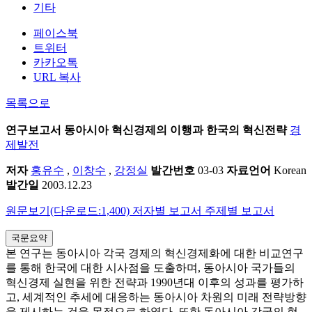
기타
페이스북
트위터
카카오톡
URL 복사
목록으로
연구보고서
동아시아 혁신경제의 이행과 한국의 혁신전략
경
제발전
저자
홍유수
,
이창수
,
강정실
발간번호
03-03
자료언어
Korean
발간일
2003.12.23
원문보기(다운로드:1,400)
저자별 보고서
주제별 보고서
국문요약
본 연구는 동아시아 각국 경제의 혁신경제화에 대한 비교연구
를 통해 한국에 대한 시사점을 도출하며, 동아시아 국가들의
혁신경제 실현을 위한 전략과 1990년대 이후의 성과를 평가하
고, 세계적인 추세에 대응하는 동아시아 차원의 미래 전략방향
을 제시하는 것을 목적으로 하였다. 또한 동아시아 각국의 혁