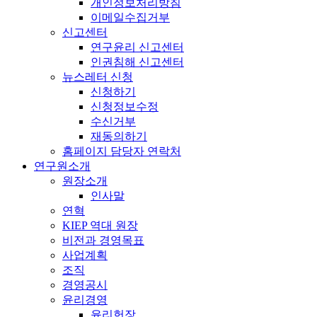
개인정보처리방침
이메일수집거부
신고센터
연구윤리 신고센터
인권침해 신고센터
뉴스레터 신청
신청하기
신청정보수정
수신거부
재동의하기
홈페이지 담당자 연락처
연구원소개
원장소개
인사말
연혁
KIEP 역대 원장
비전과 경영목표
사업계획
조직
경영공시
윤리경영
윤리헌장