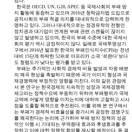
있다.
한국은 OECD, UN, G20, APEC 등 국제사회의 부패 방
지 활동에 동참하고 있으며 2016년 청탁금지법 도입으로
공직사회의 부패 척결 의지를 대내외적으로 강력하게 천
명하고 있다. 그러나 대내적으로는 정경유착의 전형인
정치권과 대기업이 연계된 부패 관련 스캔들이 끊이지
않고 발생하고 있으며, 한국의 부패 수준에 대한 국제사
회의 평가 역시 긍정적이지 않다. 일례로 국제투명성기
구에서 2016년 발표한 한국의 부패인식지수(CPI)는 전년
대비 15단계 하락한 52위로 아프리카 소국 ‘르완다’보다
도 청렴도가 낮다는 평가를 받고 있다.
부패는 추가적인 사회적 경제적 비용 발생과 자원 배분
의 왜곡 현상을 촉발하기 때문에 국가 이미지 형성과 국
제경쟁력에 부정적인 영향을 미친다. 이와 같은 관점에
서 본 연구는 한국경제의 지속적인 성장과 국제경쟁력
제고라는 정책수요에 부응하기 위하여 부패행위가 국제
교역에 어떻게 영향을 미치는지에 대하여 고찰하고 시사
점을 도출할 목적으로 추진된다. 이를 위해 본 연구에서
는 부패가 경제적 비효율성을 증가시켜 공정한 경쟁구도
를 왜곡한다는 논리에 근거하여 부패 방지 정책의 성공
적인 이행 시 기대되는 무역증대 효과와 후생효과를 추
정하고 이에 대한 정책적 함의를 제시할 예정이다. 동 결