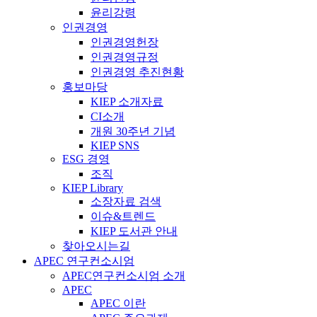
윤리강령
인권경영
인권경영헌장
인권경영규정
인권경영 추진현황
홍보마당
KIEP 소개자료
CI소개
개원 30주년 기념
KIEP SNS
ESG 경영
조직
KIEP Library
소장자료 검색
이슈&트렌드
KIEP 도서관 안내
찾아오시는길
APEC 연구컨소시엄
APEC연구컨소시엄 소개
APEC
APEC 이란