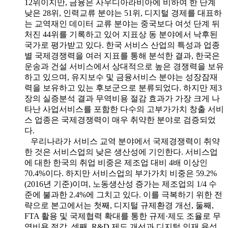
12위이지만, 금융은 사우디아라비아에 비하여 한 단계
낮은 28위, 인력교류 분야는 51위, 디지털 경제를 대표하
는 교역재인 데이터 교류 분야는 중국보다 여섯 단계 뒤
처진 44위를 기록하고 있어 지표상 동 분야에서 낙후된
국가로 평가받고 있다. 한국 서비스 산업의 특성과 업종
별 국제경쟁력을 여러 지표를 통해 분석한 결과, 한국은
운송과 건설 서비스에서 상대적으로 높은 경쟁력을 보유
하고 있으며, 유지보수 및 금융서비스 분야는 성장잠재
력을 보유하고 있는 후보군으로 분류되었다. 하지만 제3
장의 실증분석 결과 무역비용 절감 효과가 가장 크게 나
타난 사업서비스를 포함한 다수의 고부가가치 창출 서비
스 업종은 국제경쟁력이 매우 취약한 분야로 검증되었
다.
우리나라가 서비스 교역 분야에서 국제경쟁력이 취약
한 것은 서비스업의 낮은 생산성에 기인한다. 서비스업
에 대한 한국의 취업 비중은 제조업 대비 4배 이상인
70.4%이다. 하지만 서비스업의 부가가치 비중은 59.2%
(2016년 기준)이며, 노동생산성 증가는 제조업의 1/4 수
준에 불과한 2.4%에 그치고 있다. 이를 극복하기 위한 전
략으로 본고에서는 첫째, 디지털 규제환경 개선, 둘째,
FTA 활용 및 국제협력 확대를 통한 규제·제도 조율로 무
역비용 절감, 셋째, R&D 제도 개선과 디지털 인재 육성