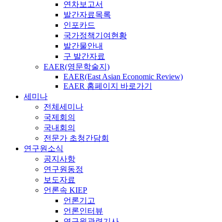
연차보고서
발간자료목록
인포카드
국가정책기여현황
발간물안내
구 발간자료
EAER(영문학술지)
EAER(East Asian Economic Review)
EAER 홈페이지 바로가기
세미나
전체세미나
국제회의
국내회의
전문가 초청간담회
연구원소식
공지사항
연구원동정
보도자료
언론속 KIEP
언론기고
언론인터뷰
연구원관련기사