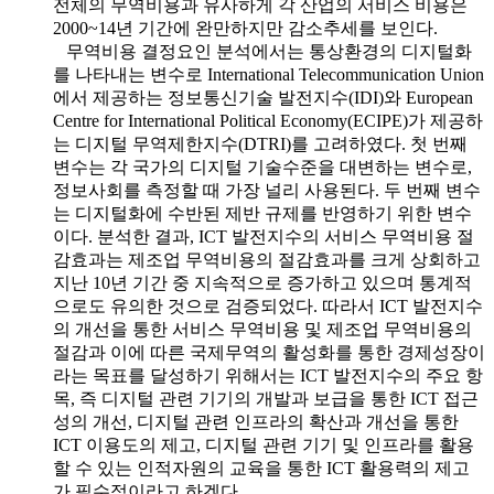
전체의 무역비용과 유사하게 각 산업의 서비스 비용은
2000~14년 기간에 완만하지만 감소추세를 보인다.
무역비용 결정요인 분석에서는 통상환경의 디지털화
를 나타내는 변수로 International Telecommunication Union
에서 제공하는 정보통신기술 발전지수(IDI)와 European
Centre for International Political Economy(ECIPE)가 제공하
는 디지털 무역제한지수(DTRI)를 고려하였다. 첫 번째
변수는 각 국가의 디지털 기술수준을 대변하는 변수로,
정보사회를 측정할 때 가장 널리 사용된다. 두 번째 변수
는 디지털화에 수반된 제반 규제를 반영하기 위한 변수
이다. 분석한 결과, ICT 발전지수의 서비스 무역비용 절
감효과는 제조업 무역비용의 절감효과를 크게 상회하고
지난 10년 기간 중 지속적으로 증가하고 있으며 통계적
으로도 유의한 것으로 검증되었다. 따라서 ICT 발전지수
의 개선을 통한 서비스 무역비용 및 제조업 무역비용의
절감과 이에 따른 국제무역의 활성화를 통한 경제성장이
라는 목표를 달성하기 위해서는 ICT 발전지수의 주요 항
목, 즉 디지털 관련 기기의 개발과 보급을 통한 ICT 접근
성의 개선, 디지털 관련 인프라의 확산과 개선을 통한
ICT 이용도의 제고, 디지털 관련 기기 및 인프라를 활용
할 수 있는 인적자원의 교육을 통한 ICT 활용력의 제고
가 필수적이라고 하겠다.