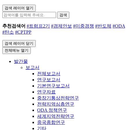
검색 레이어 열기
검색
추천검색어
#트럼프2기
#경제안보
#미중경쟁
#반도체
#ODA
#탄소
#CPTPP
검색 레이어 닫기
전체메뉴 열기
발간물
보고서
전체보고서
연구보고서
기본연구보고서
연구자료
중장기통상전략연구
전략지역심층연구
ODA 정책연구
세계지역전략연구
중국종합연구
기타