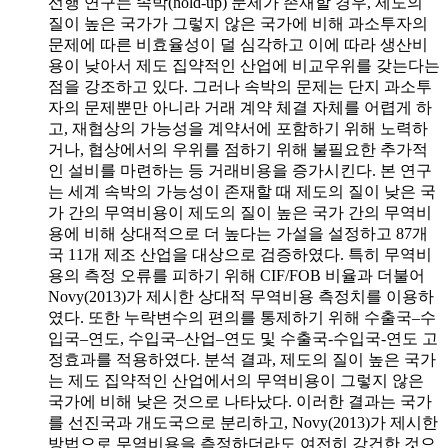
선행 연구는 속박(hold-up) 문제가 존재할 경우, 제도의
질이 높은 국가가 그렇지 않은 국가에 비해 과소투자의
문제에 따른 비효율성이 덜 심각하고 이에 따라 생산비
용이 낮아서 제도 집약적인 산업에 비교우위를 갖는다는
점을 강조하고 있다. 그러나 속박의 문제는 단지 과소투
자의 문제뿐만 아니라 거래 계약 체결 자체를 어렵게 하
고, 재협상의 가능성을 계약서에 포함하기 위해 노력하
거나, 협상에서의 우위를 점하기 위해 불필요한 추가적
인 설비를 마련하는 등 거래비용을 증가시킨다. 본 연구
는 세계 속박의 가능성이 존재할 때 제도의 질이 낮은 국
가 간의 무역비용이 제도의 질이 높은 국가 간의 무역비
용에 비해 상대적으로 더 높다는 가설을 설정하고 87개
국 11개 제조 산업을 대상으로 검증하였다. 특히 무역비
용의 측정 오류를 피하기 위해 CIF/FOB 비율과 더불어
Novy(2013)가 제시한 상대적 무역비용 측정치를 이용하
였다. 또한 누락변수의 편의를 통제하기 위해 수출국–수
입국–연도, 수입국–산업–연도 및 수출국-수입국-연도 고
정효과를 적용하였다. 분석 결과, 제도의 질이 높은 국가
는 제도 집약적인 산업에서의 무역비용이 그렇지 않은
국가에 비해 낮은 것으로 나타났다. 이러한 결과는 국가
를 선진국과 개도국으로 분리하고, Novy(2013)가 제시한
방법으로 무역비용을 측정하더라도 여전히 강건한 것으