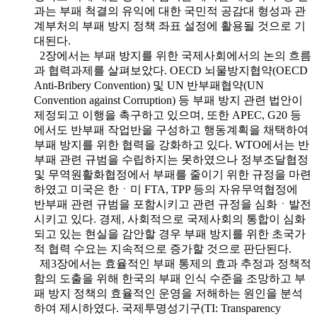
과는 부패 척결의 유익에 대한 국민적 공감대 형성과 관
계부처의 부패 방지 정책 좌표 설정에 활용될 것으로 기
대된다.
2장에서는 부패 방지를 위한 국제사회에서의 논의 흐름
과 협력과제를 살펴보았다. OECD 뇌물방지협약(OECD
Anti-Bribery Convention) 및 UN 반부패협약(UN
Convention against Corruption) 등 부패 방지 관련 법안이
제정되고 이행을 촉구하고 있으며, 또한 APEC, G20 등
에서도 반부패 작업반을 구성하고 행동계획을 채택하여
부패 방지를 위한 협력을 강화하고 있다. WTO에서는 반
부패 관련 규범을 수립하지는 못하였으나 정부조달협정
및 무역원활화협정에서 부패를 줄이기 위한 규정을 마련
하였고 미국은 한ㆍ미 FTA, TPP 등의 자유무역협정에
반부패 관련 규범을 포함시키고 관련 규정을 심화ㆍ발전
시키고 있다. 경제, 사회적으로 국제사회의 통합이 심화
되고 있는 현실을 감안할 경우 부패 방지를 위한 초국가
적 협력 수요는 지속적으로 증가할 것으로 판단된다.
제3장에서는 효율적인 부패 통제의 효과 추정과 정책적
함의 도출을 위해 한국의 부패 인식 수준을 조망하고 부
패 방지 정책의 효율적인 운영을 저해하는 원인을 분석
하여 제시하였다. 국제투명성기구(TI: Transparency