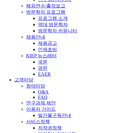
해외연수/출장보고
방문학자 프로그램
프로그램 소개
역대 방문학자
방문학자 커뮤니티
채용안내
채용공고
인재초빙
KIEP 뉴스레터
국문
영문
EAER
고객마당
참여마당
Q&A
FAQ
연구과제 제안
이용자 가이드
발간물구독안내
서비스정책
저작권정책