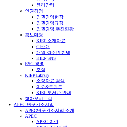
윤리강령
인권경영
인권경영헌장
인권경영규정
인권경영 추진현황
홍보마당
KIEP 소개자료
CI소개
개원 30주년 기념
KIEP SNS
ESG 경영
조직
KIEP Library
소장자료 검색
이슈&트렌드
KIEP 도서관 안내
찾아오시는길
APEC 연구컨소시엄
APEC연구컨소시엄 소개
APEC
APEC 이란