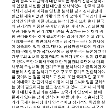
안과 향후 외채관리에 대한 국제논의에서 신흥시장국가
의 입장을 대변할 만한 대안을 모색하였다. 한국의 경우
외채가 경제에 미치는 영향을 분석한 결과 경제발전에
필요한 재원이었던 외채의 증가가 오히려 국내경제에 부
정적인 영향을 미친 것으로 분석되었다. 또한 현재 한국
의 단기외채 비중은 우려할 상황은 아니지만, 건실한 채
무관리를 위해 단기외채 비중을 축소하는 등 외채의 위
험 관리를 하는 것이 필요하다는 입장이 개진되고 있다.
대외채무관리 측면에서 신흥시장국가는 국내 외환시장
이 성숙되어 있지 않고, 대내외 금융환경 변화에 취약하
기 때문에 정부가 국가차원에서 정부부문은 물론이고 민
간부문의 외채를 통합관리할 필요가 있다는 점이 강조되
고 있다. 또한 대외채무에 대한 위험관리 측면에서 대외
채무의 구성내역 및 만기구조를 분석하여 가급적이면 자
국통화 차입을 늘려가고 만기구조도 장기로 전환하여야
할 것이라는 점을 지적하고 있다. 또한 국제적인 공조로
서 역내국가간 단기자본 이동에 대한 모니터링을 강화하
는 것이 필요하다는 점도 강조되고 있다. 그러나 대외채
무에 대한 위험관리는 신흥시장국가의 입장에서 볼 때
한계가 있다는 점이 인식되어야 할 것이다. 신흥시장국
가가 국제자본시장에서 안정적이고 장기적인 차입을 실
제로 하기가 매우 어렵기 때문이다. 무엇보다도 자국의