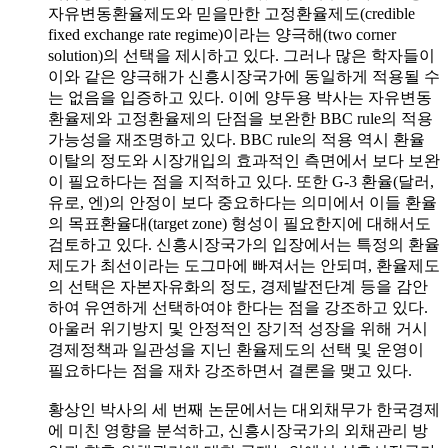
자유변동환율제도와 믿을만한 고정환율제도(credible
fixed exchange rate regime)이라는 양극해(two corner
solution)의 선택을 제시하고 있다. 그러나 많은 학자들이
이와 같은 양극해가 신흥시장국가에 동일하게 적용될 수
는 없음을 입증하고 있다. 이에 양두용 박사는 자유변동
환율제와 고정환율제의 단점을 보완한 BBC rule의 적용
가능성을 재조명하고 있다. BBC rule의 적용 역시 환율
이탈의 정도와 시장개입의 효과적인 측면에서 보다 보완
이 필요하다는 점을 지적하고 있다. 또한 G-3 환율(달러,
유로, 엔)의 안정이 보다 중요하다는 의미에서 이들 환율
의 목표환율대(target zone) 형성이 필요한지에 대해서도
검토하고 있다. 신흥시장국가의 입장에서는 특정의 환율
제도가 최선이라는 도그마에 빠져서는 안되며, 환율제도
의 선택은 자본자유화의 정도, 경제발전단계 등을 감안
하여 유연하게 선택하여야 한다는 점을 강조하고 있다.
아울러 위기방지 및 안정적인 장기적 성장을 위해 거시
경제정책과 일관성을 지닌 환율제도의 선택 및 운영이
필요하다는 점을 재차 강조하면서 결론을 맺고 있다.
황상인 박사의 세 번째 논문에서는 대외채무가 한국경제
에 미친 영향을 분석하고, 신흥시장국가의 외채관리 방