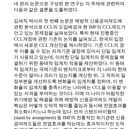
네 편의 논문으로 구성된 본 연구는 각 주제에 관련하여
다음과 같은 결론을 도출하였다.
김세직 박사의 첫 번째 논문은 예방적 신용공여제도에
관한 분석으로 CCL의 도입배경과 현 IMF의 CCL제도가
안고 있는 문제점을 살펴보았다. 특히 현재 진행중인
CCL개정에 관한 기존의 논의를 살펴보고, 한국의 입장
에서 새로운 CCL 개선안을 제시하였다. 기존 CCL의 경
우 이를 쓸 수 있는 자격기준 결정에 있어서 단일 임계치
가 사용되고 있는데, 이러한 단일 임계치의 문제점을 해
결하기 위한 동태적 임계치 적용을 제안하였다. 이 동태
적 임계치는 국제기준의 벤치마크로부터 각 나라의 현재
수준이 얼마나 괴리가 있는지를 계산한 뒤, 그 격차의 일
정부분을 개선하도록 변화율의 임계치를 정하여, 이 변
화율의 임계치를 충족시키는 나라에는 CCL을 이용할 수
있는 자격을 부여하는 것이다. 이에 더 나아가 바람직한
위기예방 및 해결을 위해 예방적 신용공여제도 개발의
핵심은 어떻게 도덕적 해이를 줄임과 동시에 전염효과를
최소화시키느냐 하는데 있다. 먼저 스탠드바이협약
(stand-by arrangement) 등 IMF의 전통적인 위기관련 신용
공여제도들은 전염효과를 막는데는 효과적이지만 도덕