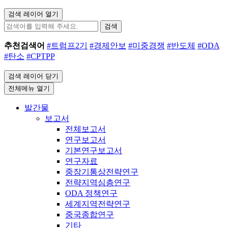
검색 레이어 열기
검색
추천검색어
#트럼프2기
#경제안보
#미중경쟁
#반도체
#ODA
#탄소
#CPTPP
검색 레이어 닫기
전체메뉴 열기
발간물
보고서
전체보고서
연구보고서
기본연구보고서
연구자료
중장기통상전략연구
전략지역심층연구
ODA 정책연구
세계지역전략연구
중국종합연구
기타