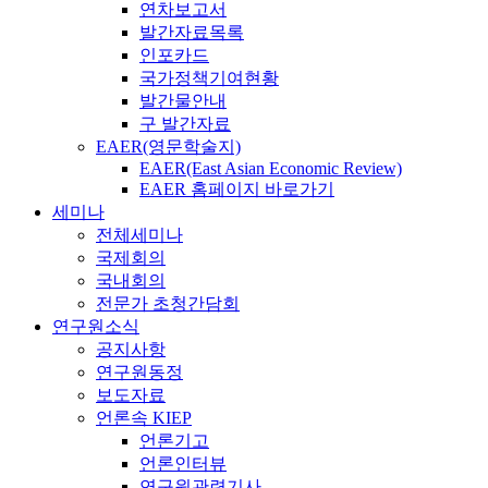
연차보고서
발간자료목록
인포카드
국가정책기여현황
발간물안내
구 발간자료
EAER(영문학술지)
EAER(East Asian Economic Review)
EAER 홈페이지 바로가기
세미나
전체세미나
국제회의
국내회의
전문가 초청간담회
연구원소식
공지사항
연구원동정
보도자료
언론속 KIEP
언론기고
언론인터뷰
연구원관련기사