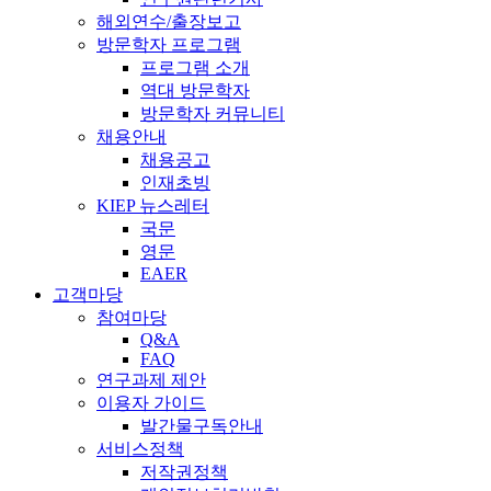
해외연수/출장보고
방문학자 프로그램
프로그램 소개
역대 방문학자
방문학자 커뮤니티
채용안내
채용공고
인재초빙
KIEP 뉴스레터
국문
영문
EAER
고객마당
참여마당
Q&A
FAQ
연구과제 제안
이용자 가이드
발간물구독안내
서비스정책
저작권정책