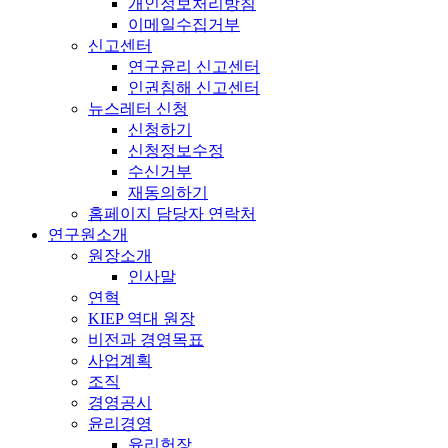
개인정보처리방침
이메일수집거부
신고센터
연구윤리 신고센터
인권침해 신고센터
뉴스레터 신청
신청하기
신청정보수정
수신거부
재동의하기
홈페이지 담당자 연락처
연구원소개
원장소개
인사말
연혁
KIEP 역대 원장
비전과 경영목표
사업계획
조직
경영공시
윤리경영
윤리헌장