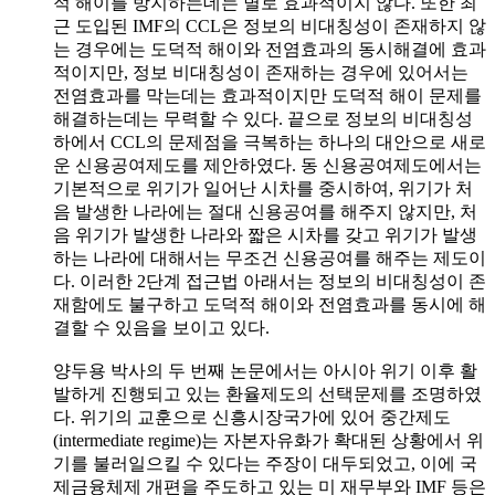
적 해이를 방지하는데는 별로 효과적이지 않다. 또한 최
근 도입된 IMF의 CCL은 정보의 비대칭성이 존재하지 않
는 경우에는 도덕적 해이와 전염효과의 동시해결에 효과
적이지만, 정보 비대칭성이 존재하는 경우에 있어서는
전염효과를 막는데는 효과적이지만 도덕적 해이 문제를
해결하는데는 무력할 수 있다. 끝으로 정보의 비대칭성
하에서 CCL의 문제점을 극복하는 하나의 대안으로 새로
운 신용공여제도를 제안하였다. 동 신용공여제도에서는
기본적으로 위기가 일어난 시차를 중시하여, 위기가 처
음 발생한 나라에는 절대 신용공여를 해주지 않지만, 처
음 위기가 발생한 나라와 짧은 시차를 갖고 위기가 발생
하는 나라에 대해서는 무조건 신용공여를 해주는 제도이
다. 이러한 2단계 접근법 아래서는 정보의 비대칭성이 존
재함에도 불구하고 도덕적 해이와 전염효과를 동시에 해
결할 수 있음을 보이고 있다.
양두용 박사의 두 번째 논문에서는 아시아 위기 이후 활
발하게 진행되고 있는 환율제도의 선택문제를 조명하였
다. 위기의 교훈으로 신흥시장국가에 있어 중간제도
(intermediate regime)는 자본자유화가 확대된 상황에서 위
기를 불러일으킬 수 있다는 주장이 대두되었고, 이에 국
제금융체제 개편을 주도하고 있는 미 재무부와 IMF 등은