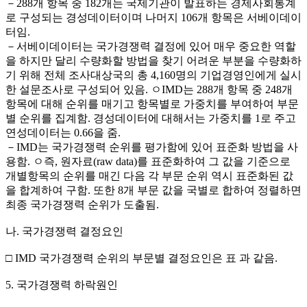
－288개 항목 중 182개는 국제기관이 발표하는 경제사회통계
로 구성되는 경성데이터이며 나머지 106개 항목은 서베이데이
터임.
－서베이데이터는 국가경쟁력 결정에 있어 매우 중요한 역할
을 하지만 달리 수량화할 방법을 찾기 어려운 부분을 수량화하
기 위해 전체 조사대상국의 총 4,160명의 기업경영인에게 실시
한 설문조사로 구성되어 있음. ㅇIMD는 288개 항목 중 248개
항목에 대해 순위를 매기고 항목별로 가중치를 부여하여 부문
별 순위를 집계함. 경성데이터에 대해서는 가중치를 1로 주고
연성데이터는 0.66을 줌.
－IMD는 국가경쟁력 순위를 평가함에 있어 표준화 방법을 사
용함. ㅇ즉, 원자료(raw data)를 표준화하여 그 값을 기준으로
개별항목의 순위를 매긴 다음 각 부문 순위 역시 표준화된 값
을 합계하여 구함. 또한 8개 부문 값을 국별로 합하여 정렬하면
최종 국가경쟁력 순위가 도출됨.
나. 국가경쟁력 결정요인
□ IMD 국가경쟁력 순위의 부문별 결정요인은 표
과 같음.
5. 국가경쟁력 하락원인