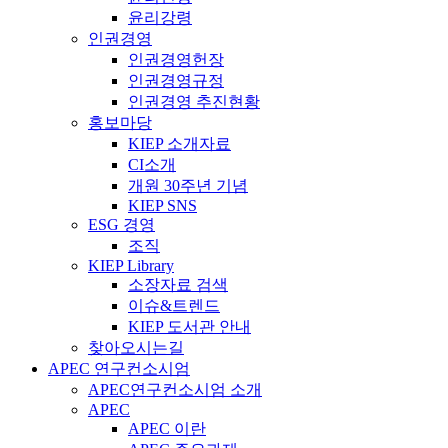
윤리강령
인권경영
인권경영헌장
인권경영규정
인권경영 추진현황
홍보마당
KIEP 소개자료
CI소개
개원 30주년 기념
KIEP SNS
ESG 경영
조직
KIEP Library
소장자료 검색
이슈&트렌드
KIEP 도서관 안내
찾아오시는길
APEC 연구컨소시엄
APEC연구컨소시엄 소개
APEC
APEC 이란