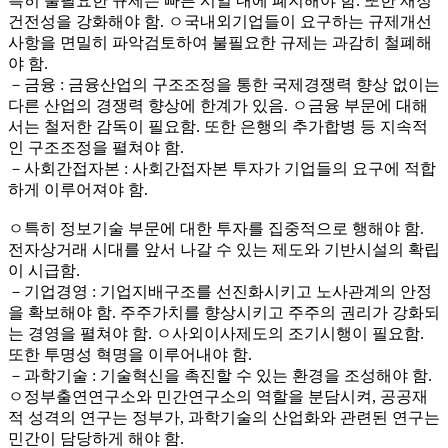
특히 불필요한 규제는 빠른 시일 내에 폐지해야 함. 또한 재정
건전성을 강화해야 함. ㅇ국내외기업들이 요구하는 규제개선
사항을 면밀히 파악검토하여 불필요한 규제는 과감히 철폐해
야 함.
－금융 : 금융산업의 구조조정을 통한 국제경쟁력 향상 없이는
다른 산업의 경쟁력 향상에 한계가 있음. ㅇ금융 부문에 대해
서는 철저한 감독이 필요함. 또한 은행의 추가합병 등 지속적
인 구조조정을 펼쳐야 함.
－사회간접자본 : 사회간접자본 투자가 기업들의 요구에 적합
하게 이루어져야 함.
ㅇ특히 정보기술 부문에 대한 투자를 집중적으로 행해야 함.
전자상거래 시대를 앞서 나갈 수 있는 제도와 기반시설의 확립
이 시급함.
－기업경영 : 기업지배구조를 선진화시키고 노사관계의 안정
을 확보해야 함. 주주가치를 향상시키고 주주의 권리가 강화되
는 경영을 펼쳐야 함. ㅇ사외이사제도의 조기시행이 필요함.
또한 투명성 혁명을 이루어내야 함.
－과학기술 : 기술혁신을 촉진할 수 있는 환경을 조성해야 함.
ㅇ정부출연연구소와 민간연구소의 역할을 분담시켜, 공공재
적 성격의 연구는 정부가, 과학기술의 산업화와 관련된 연구는
민간이 담당하게 해야 함.