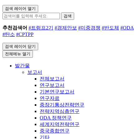
검색 레이어 열기
검색
추천검색어
#트럼프2기
#경제안보
#미중경쟁
#반도체
#ODA
#탄소
#CPTPP
검색 레이어 닫기
전체메뉴 열기
발간물
보고서
전체보고서
연구보고서
기본연구보고서
연구자료
중장기통상전략연구
전략지역심층연구
ODA 정책연구
세계지역전략연구
중국종합연구
기타