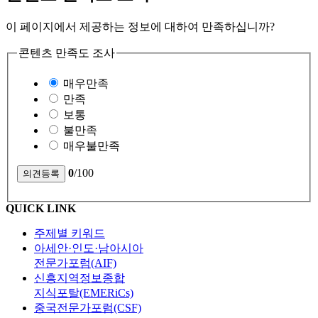
이 페이지에서 제공하는 정보에 대하여 만족하십니까?
콘텐츠 만족도 조사
매우만족
만족
보통
불만족
매우불만족
0
/100
QUICK LINK
주제별 키워드
아세안·인도·남아시아
전문가포럼(AIF)
신흥지역정보종합
지식포탈(EMERiCs)
중국전문가포럼(CSF)