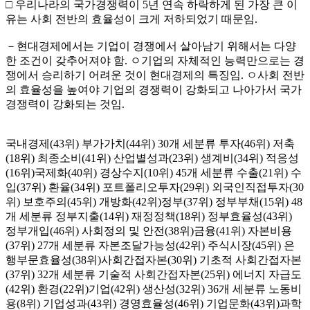
□ 우리나라의 국가경쟁력이 5년 연속 하락하게 된 가장 큰 이
유는 사회 전반의 효율성이 크게 저하되었기 때문임.
－현대경제에서는 기업이 경쟁에서 살아남기 위해서는 다양
한 조건이 갖추어져야 함. ㅇ기업의 자체적인 능력만으로는 경
쟁에서 승리하기 어려운 것이 현대경제의 특징임. ㅇ사회 전반
의 효율성을 높여야 기업의 경쟁력이 강화되고 나아가서 국가
경쟁력이 강화되는 것임.
국내경제(43위) 부가가치(44위) 30개 세분류 투자(46위) 저축
(18위) 최종소비(41위) 산업별성과(23위) 생계비(34위) 적응성
(16위)국제화(40위) 경상수지(10위) 45개 세분류 수출(21위) 수
입(37위) 환율(34위) 포트폴리오투자(29위) 외국인직접투자(30
위) 보호주의(45위) 개방화(42위)정부(37위) 정부부채(15위) 48
개 세분류 정부지출(14위) 재정정책(18위) 정부효율성(43위)
정부개입(46위) 사회정의 및 안전(38위)금융(41위) 자본비용
(37위) 27개 세분류 자본조달가능성(42위) 주식시장(45위) 은
행부문효율성(38위)사회간접자본(30위) 기초적 사회간접자본
(37위) 32개 세분류 기술적 사회간접자본(25위) 에너지 자급도
(42위) 환경(22위)기업(42위) 생산성(32위) 36개 세분류 노동비
용(8위) 기업성과(43위) 경영효율성(46위) 기업문화(43위)과학