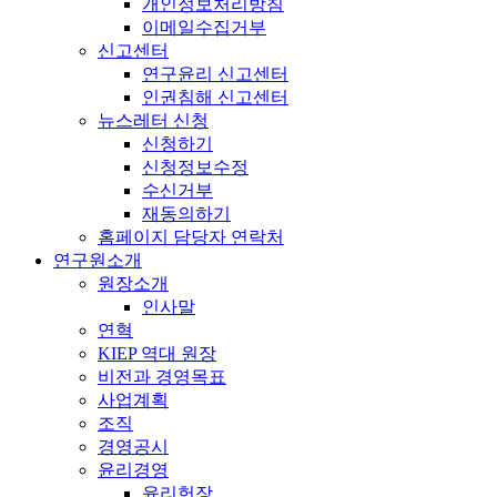
개인정보처리방침
이메일수집거부
신고센터
연구윤리 신고센터
인권침해 신고센터
뉴스레터 신청
신청하기
신청정보수정
수신거부
재동의하기
홈페이지 담당자 연락처
연구원소개
원장소개
인사말
연혁
KIEP 역대 원장
비전과 경영목표
사업계획
조직
경영공시
윤리경영
윤리헌장