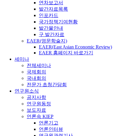
연차보고서
발간자료목록
인포카드
국가정책기여현황
발간물안내
구 발간자료
EAER(영문학술지)
EAER(East Asian Economic Review)
EAER 홈페이지 바로가기
세미나
전체세미나
국제회의
국내회의
전문가 초청간담회
연구원소식
공지사항
연구원동정
보도자료
언론속 KIEP
언론기고
언론인터뷰
연구원관련기사