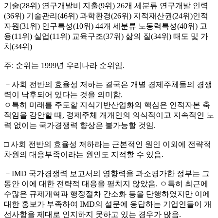
기술(28위) 연구개발비 지출(9위) 26개 세분류 연구개발 인력
(36위) 기술관리(46위) 과학환경(26위) 지적재산권(24위)인적
자원(31위) 인구특성(10위) 44개 세분류 노동력특성(40위) 고
용(11위) 실업(11위) 교육구조(37위) 삶의 질(34위) 태도 및 가
치(34위)
주: 순위는 1999년 우리나라 순위임.
－사회 전반의 효율성 저하는 결국은 개별 경제주체들의 경쟁
력이 낙후되어 있다는 것을 의미함.
ㅇ특히 미래를 주도할 지식기반산업화의 핵심은 인적자본 축
적임을 감안할 때, 경제주체 개개인의 의식적이고 지속적인 노
력 없이는 국가경쟁력 향상은 불가능할 것임.
□ 사회 전반의 효율성 저하라는 근본적인 원인 이외에 전략적
차원의 대응부족이라는 원인도 지적할 수 있음.
－IMD 국가경쟁력 보고서의 영향력을 과소평가한 정부는 그
동안 이에 대한 전략적 대응을 펼치지 않았음. ㅇ특히 최근에
수많은 규제개혁과 행정절차 간소화 등을 단행하였지만 이에
대한 홍보가 부족하여 IMD의 설문에 응답하는 기업인들이 개
선사항을 제대로 인지하지 못하고 있는 경우가 많음.