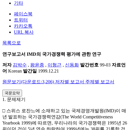
기타
페이스북
트위터
카카오톡
URL 복사
목록으로
연구보고서
IMD의 국가경쟁력 평가에 관한 연구
저자
김박수
,
왕윤종
,
이형근
,
신동화
발간번호
99-03
자료언
어
Korean
발간일
1999.12.21
원문보기(다운로드:3,206)
저자별 보고서
주제별 보고서
국문요약
1. 문제제기
□ 스위스 로잔느에 소재하고 있는 국제경영개발원(IMD)이 매
년 발표하는 국가경쟁력연감(The World Competitiveness
Yearbook 1999)에 따르면, 우리나라의 국가경쟁력은 1995년 26
위이던 것이 5년 연속 하락하여 1999년에는 38위를 기록한 것