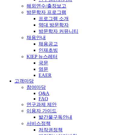
해외연수/출장보고
방문학자 프로그램
프로그램 소개
역대 방문학자
방문학자 커뮤니티
채용안내
채용공고
인재초빙
KIEP 뉴스레터
국문
영문
EAER
고객마당
참여마당
Q&A
FAQ
연구과제 제안
이용자 가이드
발간물구독안내
서비스정책
저작권정책