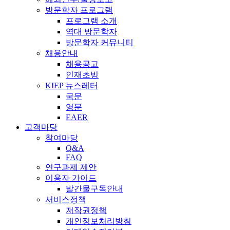
방문학자 프로그램
프로그램 소개
역대 방문학자
방문학자 커뮤니티
채용안내
채용공고
인재초빙
KIEP 뉴스레터
국문
영문
EAER
고객마당
참여마당
Q&A
FAQ
연구과제 제안
이용자 가이드
발간물구독안내
서비스정책
저작권정책
개인정보처리방침