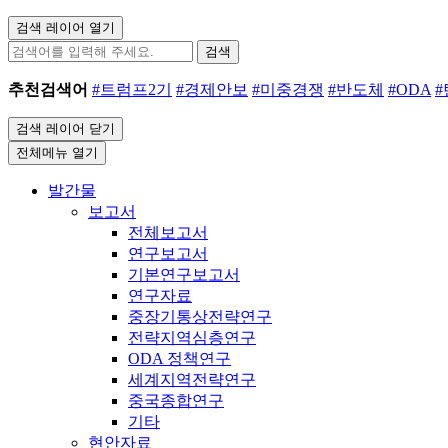
검색 레이어 열기
검색
추천검색어
#트럼프2기
#경제안보
#미중경쟁
#반도체
#ODA
검색 레이어 닫기
전체메뉴 열기
발간물
보고서
전체보고서
연구보고서
기본연구보고서
연구자료
중장기통상전략연구
전략지역심층연구
ODA 정책연구
세계지역전략연구
중국종합연구
기타
현안자료