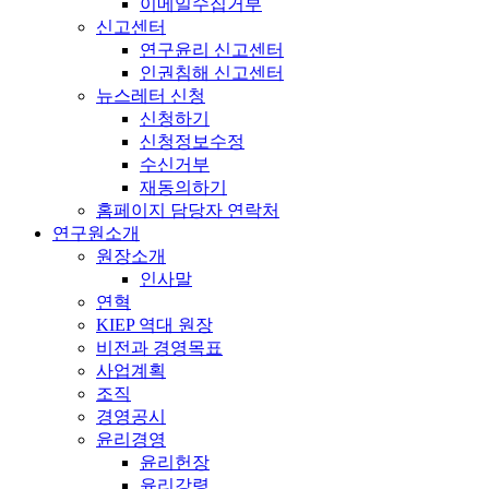
이메일수집거부
신고센터
연구윤리 신고센터
인권침해 신고센터
뉴스레터 신청
신청하기
신청정보수정
수신거부
재동의하기
홈페이지 담당자 연락처
연구원소개
원장소개
인사말
연혁
KIEP 역대 원장
비전과 경영목표
사업계획
조직
경영공시
윤리경영
윤리헌장
윤리강령