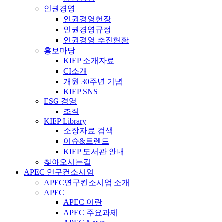
인권경영
인권경영헌장
인권경영규정
인권경영 추진현황
홍보마당
KIEP 소개자료
CI소개
개원 30주년 기념
KIEP SNS
ESG 경영
조직
KIEP Library
소장자료 검색
이슈&트렌드
KIEP 도서관 안내
찾아오시는길
APEC 연구컨소시엄
APEC연구컨소시엄 소개
APEC
APEC 이란
APEC 주요과제