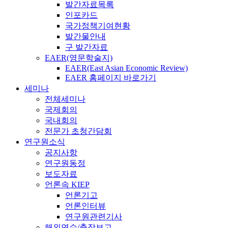
발간자료목록
인포카드
국가정책기여현황
발간물안내
구 발간자료
EAER(영문학술지)
EAER(East Asian Economic Review)
EAER 홈페이지 바로가기
세미나
전체세미나
국제회의
국내회의
전문가 초청간담회
연구원소식
공지사항
연구원동정
보도자료
언론속 KIEP
언론기고
언론인터뷰
연구원관련기사
해외연수/출장보고