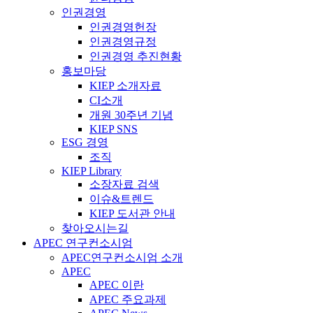
인권경영
인권경영헌장
인권경영규정
인권경영 추진현황
홍보마당
KIEP 소개자료
CI소개
개원 30주년 기념
KIEP SNS
ESG 경영
조직
KIEP Library
소장자료 검색
이슈&트렌드
KIEP 도서관 안내
찾아오시는길
APEC 연구컨소시엄
APEC연구컨소시엄 소개
APEC
APEC 이란
APEC 주요과제