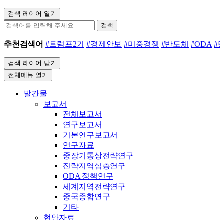
검색 레이어 열기
검색
추천검색어
#트럼프2기
#경제안보
#미중경쟁
#반도체
#ODA
검색 레이어 닫기
전체메뉴 열기
발간물
보고서
전체보고서
연구보고서
기본연구보고서
연구자료
중장기통상전략연구
전략지역심층연구
ODA 정책연구
세계지역전략연구
중국종합연구
기타
현안자료