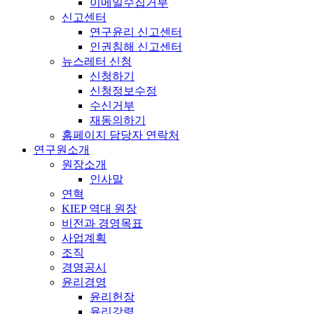
이메일수집거부
신고센터
연구윤리 신고센터
인권침해 신고센터
뉴스레터 신청
신청하기
신청정보수정
수신거부
재동의하기
홈페이지 담당자 연락처
연구원소개
원장소개
인사말
연혁
KIEP 역대 원장
비전과 경영목표
사업계획
조직
경영공시
윤리경영
윤리헌장
윤리강령