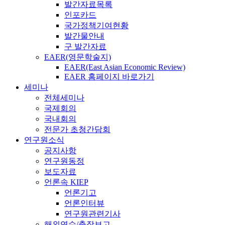
발간자료목록
인포카드
국가정책기여현황
발간물안내
구 발간자료
EAER(영문학술지)
EAER(East Asian Economic Review)
EAER 홈페이지 바로가기
세미나
전체세미나
국제회의
국내회의
전문가 초청간담회
연구원소식
공지사항
연구원동정
보도자료
언론속 KIEP
언론기고
언론인터뷰
연구원관련기사
해외연수/출장보고