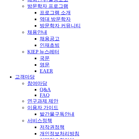
방문학자 프로그램
프로그램 소개
역대 방문학자
방문학자 커뮤니티
채용안내
채용공고
인재초빙
KIEP 뉴스레터
국문
영문
EAER
고객마당
참여마당
Q&A
FAQ
연구과제 제안
이용자 가이드
발간물구독안내
서비스정책
저작권정책
개인정보처리방침