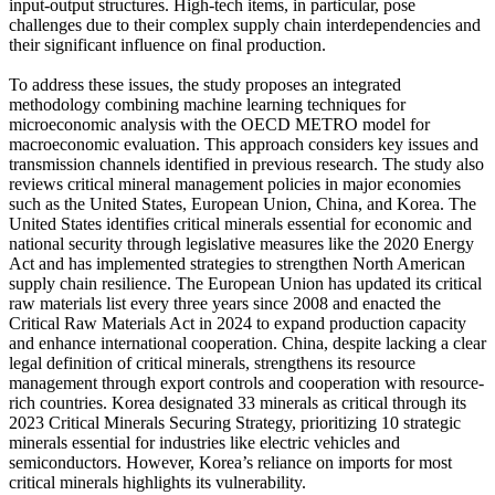
input-output structures. High-tech items, in particular, pose
challenges due to their complex supply chain interdependencies and
their significant influence on final production.
To address these issues, the study proposes an integrated
methodology combining machine learning techniques for
microeconomic analysis with the OECD METRO model for
macroeconomic evaluation. This approach considers key issues and
transmission channels identified in previous research. The study also
reviews critical mineral management policies in major economies
such as the United States, European Union, China, and Korea. The
United States identifies critical minerals essential for economic and
national security through legislative measures like the 2020 Energy
Act and has implemented strategies to strengthen North American
supply chain resilience. The European Union has updated its critical
raw materials list every three years since 2008 and enacted the
Critical Raw Materials Act in 2024 to expand production capacity
and enhance international cooperation. China, despite lacking a clear
legal definition of critical minerals, strengthens its resource
management through export controls and cooperation with resource-
rich countries. Korea designated 33 minerals as critical through its
2023 Critical Minerals Securing Strategy, prioritizing 10 strategic
minerals essential for industries like electric vehicles and
semiconductors. However, Korea’s reliance on imports for most
critical minerals highlights its vulnerability.