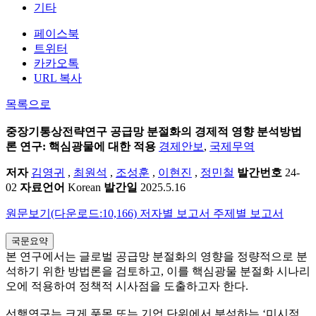
기타
페이스북
트위터
카카오톡
URL 복사
목록으로
중장기통상전략연구
공급망 분절화의 경제적 영향 분석방법
론 연구: 핵심광물에 대한 적용
경제안보
,
국제무역
저자
김영귀
,
최원석
,
조성훈
,
이현진
,
정민철
발간번호
24-
02
자료언어
Korean
발간일
2025.5.16
원문보기(다운로드:10,166)
저자별 보고서
주제별 보고서
국문요약
본 연구에서는 글로벌 공급망 분절화의 영향을 정량적으로 분
석하기 위한 방법론을 검토하고, 이를 핵심광물 분절화 시나리
오에 적용하여 정책적 시사점을 도출하고자 한다.
선행연구는 크게 품목 또는 기업 단위에서 분석하는 ‘미시적