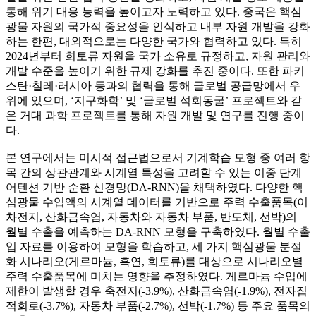
통해 위기 대응 능력을 높이고자 노력하고 있다. 중국은 핵심
광물 자원의 국가적 중요성을 인식하고 내부 자원 개발을 강화
하는 한편, 대외적으로는 다양한 국가와 협력하고 있다. 특히
2024년부터 희토류 자원을 국가 소유로 규정하고, 자원 관리와
개발 수준을 높이기 위한 규제 강화를 추진 중이다. 또한 파키
스탄·칠레·러시아 등과의 협력을 통해 글로벌 공급망에서 우
위에 있으며, ‘지구화학’ 및 ‘글로벌 석회동굴’ 프로젝트와 같
은 거대 과학 프로젝트를 통해 자원 개발 및 연구를 진행 중이
다.
본 연구에서는 미시적 접근법으로서 기계학습 모형 중 여러 항
목 간의 상관관계와 시계열 특성을 고려할 수 있는 이중 단계
어텐션 기반 순환 신경망(DA-RNN)을 채택하였다. 다양한 핵
심광물 수입액의 시계열 데이터를 기반으로 주력 수출품목(이
차전지, 산화금속염, 자동차와 자동차 부품, 반도체, 선박)의
월별 수출을 예측하는 DA-RNN 모형을 구축하였다. 월별 수출
입 자료를 이용하여 모형을 학습하고, 세 가지 핵심광물 분절
화 시나리오(게르마늄, 흑연, 희토류)를 대상으로 시나리오별
주력 수출품목에 미치는 영향을 추정하였다. 게르마늄 수입에
제한이 발생할 경우 축전지(-3.9%), 산화금속염(-1.9%), 전자집
적회로(-3.7%), 자동차 부품(-2.7%), 선박(-1.7%) 등 주요 품목의