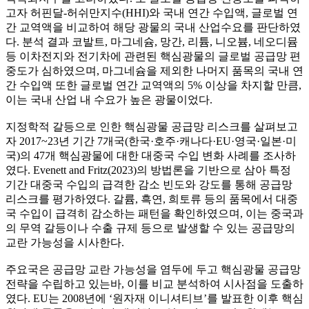
고자 허핀달-허쉬만지수(HHI)와 국내 연간 수입액, 글로벌 연
간 교역액을 비교하여 해당 광물의 국내 산업수요를 판단하였
다. 분석 결과 코발트, 마그네슘, 망간, 리튬, 니오븀, 네오디뮴
등 이차전지와 전기차에 관련된 핵심광물의 글로벌 공급망 편
중도가 심하였으며, 마그네슘을 제외한 나머지 품목의 국내 연
간 수입액 또한 글로벌 연간 교역액의 5% 이상을 차지할 만큼,
이는 국내 산업 내 수요가 높은 광물이었다.
지정학적 갈등으로 인한 핵심광물 공급망 리스크를 살펴보고
자 2017~23년 기간 7개국(한국·호주·캐나다·EU·영국·일본·미
국)의 47개 핵심광물에 대한 대중국 수입 변화 사례를 조사하
였다. Evenett and Fritz(2023)의 방법론을 기반으로 삼아 특정
기간 대중국 수입의 급격한 감소 빈도와 강도를 통해 공급망
리스크를 평가하였다. 갈륨, 흑연, 희토류 등의 품목에서 대중
국 수입이 급격히 감소하는 패턴을 확인하였으며, 이는 중국과
의 무역 갈등이나 수출 규제 등으로 발생할 수 있는 공급망의
교란 가능성을 시사한다.
주요국은 공급망 교란 가능성을 염두에 두고 핵심광물 공급망
전략을 수립하고 있는바, 이를 비교 분석하여 시사점을 도출하
였다. EU는 2008년에 ‘원자재 이니셔티브’를 발표한 이후 핵심