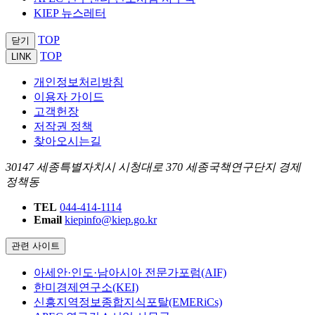
KIEP 뉴스레터
TOP
닫기
TOP
LINK
개인정보처리방침
이용자 가이드
고객헌장
저작권 정책
찾아오시는길
30147 세종특별자치시 시청대로 370 세종국책연구단지 경제
정책동
TEL
044-414-1114
Email
kiepinfo@kiep.go.kr
관련 사이트
아세안·인도·남아시아 전문가포럼(AIF)
한미경제연구소(KEI)
신흥지역정보종합지식포탈(EMERiCs)