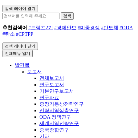
검색 레이어 열기
검색
추천검색어
#트럼프2기
#경제안보
#미중경쟁
#반도체
#ODA
#탄소
#CPTPP
검색 레이어 닫기
전체메뉴 열기
발간물
보고서
전체보고서
연구보고서
기본연구보고서
연구자료
중장기통상전략연구
전략지역심층연구
ODA 정책연구
세계지역전략연구
중국종합연구
기타