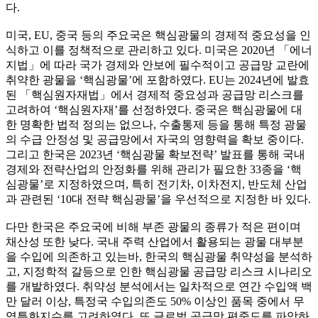
다.
미국, EU, 중국 등의 주요국은 핵심광물의 경제적 중요성을 인
식하고 이를 정책적으로 관리하고 있다. 미국은 2020년 「에너
지법」에 따라 국가 경제와 안보에 필수적이고 공급망 교란에
취약한 광물을 ‘핵심광물’에 포함하였다. EU는 2024년에 발효
된 「핵심원자재법」에서 경제적 중요성과 공급망 리스크를
고려하여 ‘핵심원자재’를 선정하였다. 중국은 핵심광물에 대
한 명확한 법적 정의는 없으나, 수출통제 등을 통해 특정 광물
의 수급 안정성 및 공급망에서 자국의 영향력을 확보 중이다.
그리고 한국은 2023년 ‘핵심광물 확보전략’ 발표를 통해 국내
경제와 전략산업의 안정화를 위해 관리가 필요한 33종을 ‘핵
심광물’로 지정하였으며, 특히 전기차, 이차전지, 반도체 산업
과 관련된 ‘10대 전략 핵심광물’을 우선적으로 지정한 바 있다.
다만 한국은 주요국에 비해 부존 광물의 종류가 적은 편이며
채산성 또한 낮다. 국내 주력 산업에서 활용되는 광물 대부분
을 수입에 의존하고 있는바, 한국의 핵심광물 취약성을 분석하
고, 지정학적 갈등으로 인한 핵심광물 공급망 리스크 시나리오
를 개발하였다. 취약성 분석에서는 일차적으로 연간 수입액 백
만 달러 이상, 특정국 수입의존도 50% 이상인 품목 중에서 무
역특화지수를 고려하였다. 또 글로벌 공급망 편중도를 파악하