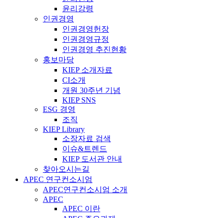
윤리강령
인권경영
인권경영헌장
인권경영규정
인권경영 추진현황
홍보마당
KIEP 소개자료
CI소개
개원 30주년 기념
KIEP SNS
ESG 경영
조직
KIEP Library
소장자료 검색
이슈&트렌드
KIEP 도서관 안내
찾아오시는길
APEC 연구컨소시엄
APEC연구컨소시엄 소개
APEC
APEC 이란