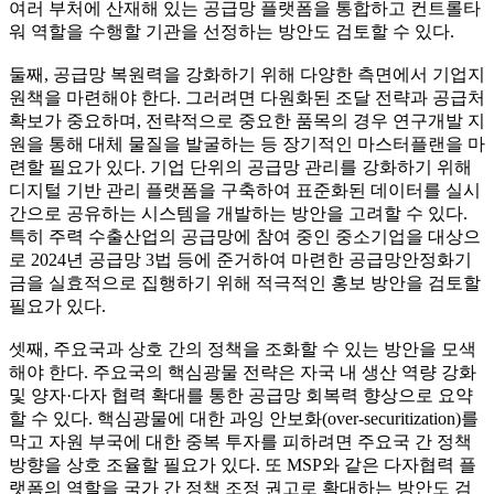
여러 부처에 산재해 있는 공급망 플랫폼을 통합하고 컨트롤타
워 역할을 수행할 기관을 선정하는 방안도 검토할 수 있다.
둘째, 공급망 복원력을 강화하기 위해 다양한 측면에서 기업지
원책을 마련해야 한다. 그러려면 다원화된 조달 전략과 공급처
확보가 중요하며, 전략적으로 중요한 품목의 경우 연구개발 지
원을 통해 대체 물질을 발굴하는 등 장기적인 마스터플랜을 마
련할 필요가 있다. 기업 단위의 공급망 관리를 강화하기 위해
디지털 기반 관리 플랫폼을 구축하여 표준화된 데이터를 실시
간으로 공유하는 시스템을 개발하는 방안을 고려할 수 있다.
특히 주력 수출산업의 공급망에 참여 중인 중소기업을 대상으
로 2024년 공급망 3법 등에 준거하여 마련한 공급망안정화기
금을 실효적으로 집행하기 위해 적극적인 홍보 방안을 검토할
필요가 있다.
셋째, 주요국과 상호 간의 정책을 조화할 수 있는 방안을 모색
해야 한다. 주요국의 핵심광물 전략은 자국 내 생산 역량 강화
및 양자·다자 협력 확대를 통한 공급망 회복력 향상으로 요약
할 수 있다. 핵심광물에 대한 과잉 안보화(over-securitization)를
막고 자원 부국에 대한 중복 투자를 피하려면 주요국 간 정책
방향을 상호 조율할 필요가 있다. 또 MSP와 같은 다자협력 플
랫폼의 역할을 국가 간 정책 조정 권고로 확대하는 방안도 검