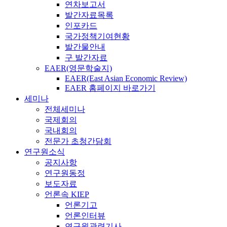
연차보고서
발간자료목록
인포카드
국가정책기여현황
발간물안내
구 발간자료
EAER(영문학술지)
EAER(East Asian Economic Review)
EAER 홈페이지 바로가기
세미나
전체세미나
국제회의
국내회의
전문가 초청간담회
연구원소식
공지사항
연구원동정
보도자료
언론속 KIEP
언론기고
언론인터뷰
연구원관련기사