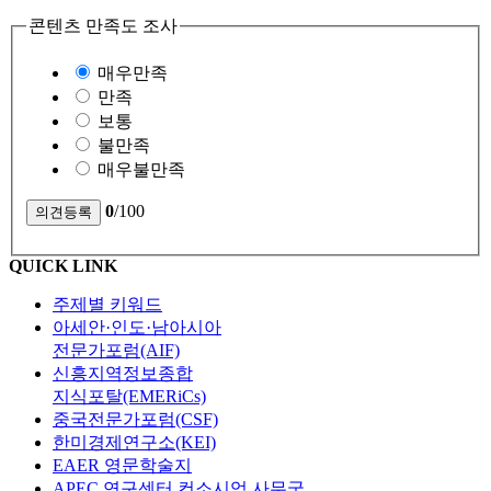
콘텐츠 만족도 조사
매우만족
만족
보통
불만족
매우불만족
0
/100
QUICK LINK
주제별 키워드
아세안·인도·남아시아
전문가포럼(AIF)
신흥지역정보종합
지식포탈(EMERiCs)
중국전문가포럼(CSF)
한미경제연구소(KEI)
EAER 영문학술지
APEC 연구센터 컨소시엄 사무국