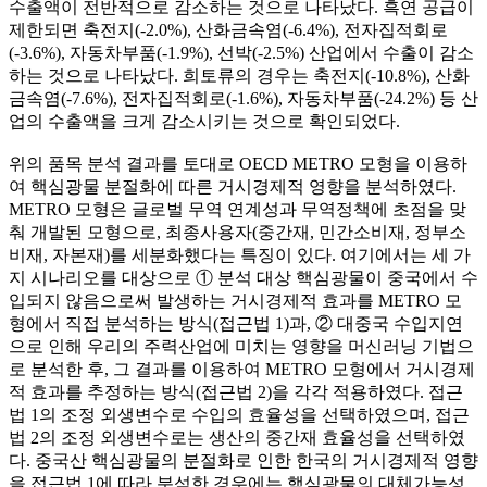
수출액이 전반적으로 감소하는 것으로 나타났다. 흑연 공급이
제한되면 축전지(-2.0%), 산화금속염(-6.4%), 전자집적회로
(-3.6%), 자동차부품(-1.9%), 선박(-2.5%) 산업에서 수출이 감소
하는 것으로 나타났다. 희토류의 경우는 축전지(-10.8%), 산화
금속염(-7.6%), 전자집적회로(-1.6%), 자동차부품(-24.2%) 등 산
업의 수출액을 크게 감소시키는 것으로 확인되었다.
위의 품목 분석 결과를 토대로 OECD METRO 모형을 이용하
여 핵심광물 분절화에 따른 거시경제적 영향을 분석하였다.
METRO 모형은 글로벌 무역 연계성과 무역정책에 초점을 맞
춰 개발된 모형으로, 최종사용자(중간재, 민간소비재, 정부소
비재, 자본재)를 세분화했다는 특징이 있다. 여기에서는 세 가
지 시나리오를 대상으로 ① 분석 대상 핵심광물이 중국에서 수
입되지 않음으로써 발생하는 거시경제적 효과를 METRO 모
형에서 직접 분석하는 방식(접근법 1)과, ② 대중국 수입지연
으로 인해 우리의 주력산업에 미치는 영향을 머신러닝 기법으
로 분석한 후, 그 결과를 이용하여 METRO 모형에서 거시경제
적 효과를 추정하는 방식(접근법 2)을 각각 적용하였다. 접근
법 1의 조정 외생변수로 수입의 효율성을 선택하였으며, 접근
법 2의 조정 외생변수로는 생산의 중간재 효율성을 선택하였
다. 중국산 핵심광물의 분절화로 인한 한국의 거시경제적 영향
을 접근법 1에 따라 분석한 경우에는 핵심광물의 대체가능성