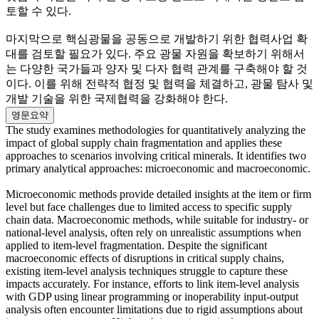
토할 수 있다.
마지막으로 핵심광물을 공동으로 개발하기 위한 협력사업 확
대를 검토할 필요가 있다. 주요 광물 자원을 확보하기 위해서
는 다양한 국가들과 양자 및 다자 협력 관계를 구축해야 할 것
이다. 이를 위해 전략적 협정 및 협력을 체결하고, 광물 탐사 및
개발 기술을 위한 국제협력을 강화해야 한다.
영문요약
The study examines methodologies for quantitatively analyzing the
impact of global supply chain fragmentation and applies these
approaches to scenarios involving critical minerals. It identifies two
primary analytical approaches: microeconomic and macroeconomic.
Microeconomic methods provide detailed insights at the item or firm
level but face challenges due to limited access to specific supply
chain data. Macroeconomic methods, while suitable for industry- or
national-level analysis, often rely on unrealistic assumptions when
applied to item-level fragmentation. Despite the significant
macroeconomic effects of disruptions in critical supply chains,
existing item-level analysis techniques struggle to capture these
impacts accurately. For instance, efforts to link item-level analysis
with GDP using linear programming or inoperability input-output
analysis often encounter limitations due to rigid assumptions about