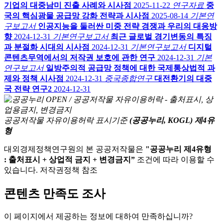
기업의 대중남미 진출 사례와 시사점
2025-11-22
연구자료
중
국의 핵심광물 공급망 강화 전략과 시사점
2025-08-14
기본연
구보고서
인공지능을 둘러싼 미중 전략 경쟁과 우리의 대응방
향
2024-12-31
기본연구보고서
최근 글로벌 경기변동의 특징
과 분절화 시대의 시사점
2024-12-31
기본연구보고서
디지털
콘텐츠무역에서의 저작권 보호에 관한 연구
2024-12-31
기본
연구보고서
일방주의적 공급망 정책에 대한 국제통상법적 과
제와 정책 시사점
2024-12-31
중국종합연구
대전환기의 대중
국 전략 연구2
2024-12-31
공공저작물 자유이용허락 표시기준
(공공누리, KOGL) 제4유
형
대외경제정책연구원의 본 공공저작물은
"공공누리 제4유형
: 출처표시 + 상업적 금지 + 변경금지”
조건에 따라 이용할 수
있습니다. 저작권정책 참조
콘텐츠 만족도 조사
이 페이지에서 제공하는 정보에 대하여 만족하십니까?