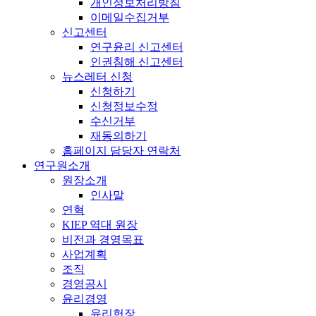
개인정보처리방침
이메일수집거부
신고센터
연구윤리 신고센터
인권침해 신고센터
뉴스레터 신청
신청하기
신청정보수정
수신거부
재동의하기
홈페이지 담당자 연락처
연구원소개
원장소개
인사말
연혁
KIEP 역대 원장
비전과 경영목표
사업계획
조직
경영공시
윤리경영
윤리헌장