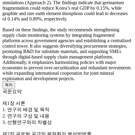
simulations (Approach 2). The findings indicate that germanium
fragmentation could reduce Korea’s real GDP by 0.15%, while
graphite and rare earth element disruptions could lead to decreases
of 0.14% and 0.89%, respectively.
Based on these findings, the study recommends strengthening
supply chain monitoring systems by integrating fragmented
platforms across government agencies and establishing a centralized
control tower. It also suggests diversifying procurement strategies,
promoting R&D for substitute materials, and supporting SMEs
through digital-based supply chain management platforms.
Additionally, it emphasizes harmonizing policies with major
economies to prevent over-securitization and redundant investments
while expanding international cooperation for joint mineral
exploration and development projects.
목차
국문요약
제1장 서론
1. 연구의 배경 및 목적
2. 연구의 구성 및 내용
3. 선행연구와의 차별성
제2장 글로벌 공급망 분절화의 분석방법론