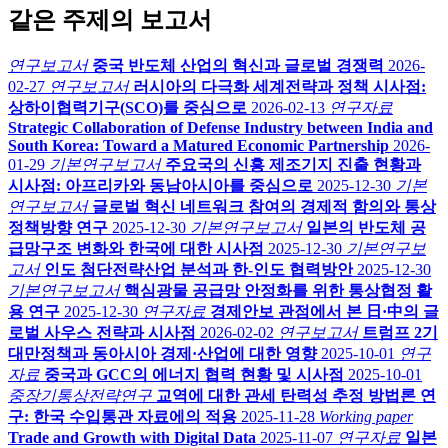
같은 주제의 보고서
연구보고서
중국 반도체 산업의 혁신과 글로벌 경쟁력
2026-
02-27
연구보고서
러시아의 다극화 세계전략과 정책 시사점:
상하이협력기구(SCO)를 중심으로
2026-02-13
연구자료
Strategic Collaboration of Defense Industry between India and
South Korea: Toward a Matured Economic Partnership
2026-
01-29
기본연구보고서
주요국의 신흥 제조기지 진출 현황과
시사점: 아프리카와 동남아시아를 중심으로
2025-12-30
기본
연구보고서
글로벌 혁신 네트워크 참여의 경제적 함의와 통상
정책방향 연구
2025-12-30
기본연구보고서
일본의 반도체 공
급망구조 변화와 한국에 대한 시사점
2025-12-30
기본연구보
고서
인도 첨단전략산업 분석과 한-인도 협력방안
2025-12-30
기본연구보고서
핵심광물 공급망 안정화를 위한 통상협정 활
용 연구
2025-12-30
연구자료
경제안보 관점에서 본 日·中의 글
로벌 사우스 전략과 시사점
2026-02-02
연구보고서
트럼프 2기
대만정책과 동아시아 경제·산업에 대한 영향
2025-10-01
연구
자료
중국과 GCC의 에너지 협력 현황 및 시사점
2025-10-01
중장기통상전략연구
교역에 대한 관세 탄력성 추정 방법론 연
구: 한국 수입통관 자료에의 적용
2025-11-28
Working paper
Trade and Growth with Digital Data
2025-11-07
연구자료
일본