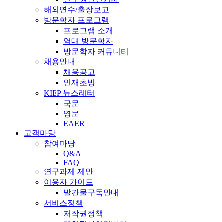
해외연수/출장보고
방문학자 프로그램
프로그램 소개
역대 방문학자
방문학자 커뮤니티
채용안내
채용공고
인재초빙
KIEP 뉴스레터
국문
영문
EAER
고객마당
참여마당
Q&A
FAQ
연구과제 제안
이용자 가이드
발간물구독안내
서비스정책
저작권정책