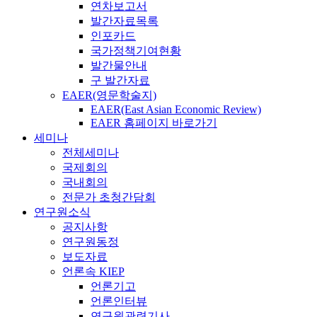
연차보고서
발간자료목록
인포카드
국가정책기여현황
발간물안내
구 발간자료
EAER(영문학술지)
EAER(East Asian Economic Review)
EAER 홈페이지 바로가기
세미나
전체세미나
국제회의
국내회의
전문가 초청간담회
연구원소식
공지사항
연구원동정
보도자료
언론속 KIEP
언론기고
언론인터뷰
연구원관련기사