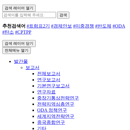
검색 레이어 열기
검색
추천검색어
#트럼프2기
#경제안보
#미중경쟁
#반도체
#ODA
#탄소
#CPTPP
검색 레이어 닫기
전체메뉴 열기
발간물
보고서
전체보고서
연구보고서
기본연구보고서
연구자료
중장기통상전략연구
전략지역심층연구
ODA 정책연구
세계지역전략연구
중국종합연구
기타