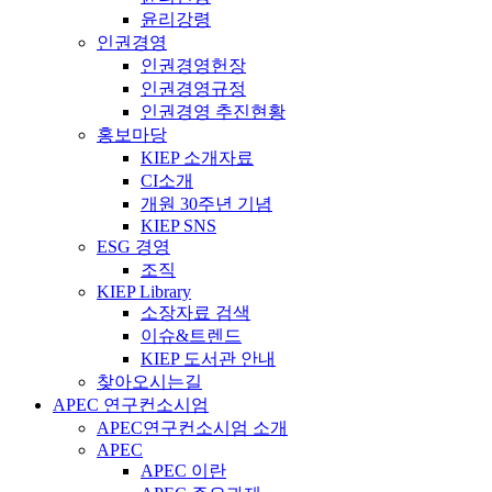
윤리강령
인권경영
인권경영헌장
인권경영규정
인권경영 추진현황
홍보마당
KIEP 소개자료
CI소개
개원 30주년 기념
KIEP SNS
ESG 경영
조직
KIEP Library
소장자료 검색
이슈&트렌드
KIEP 도서관 안내
찾아오시는길
APEC 연구컨소시엄
APEC연구컨소시엄 소개
APEC
APEC 이란