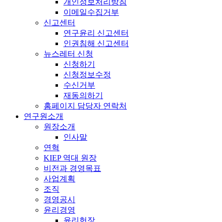
개인정보처리방침
이메일수집거부
신고센터
연구윤리 신고센터
인권침해 신고센터
뉴스레터 신청
신청하기
신청정보수정
수신거부
재동의하기
홈페이지 담당자 연락처
연구원소개
원장소개
인사말
연혁
KIEP 역대 원장
비전과 경영목표
사업계획
조직
경영공시
윤리경영
윤리헌장