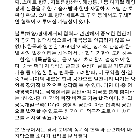
째, 스마트 항만, 자율운항선박, 해상통신 등 디지털 해양
경제 전환을 위한 기술개발과 항만 자동화 시스템 간 호
환성 확보, 스마트 항만 네트워크 구축 등에서도 구체적
인 협력이 이루어질 가능성이 있다.
블루(해양)경제에서의 협력과 관련해서 중요한 현안이
자 장기적 협력사업으로서 대륙붕을 언급하지 않을 수
없다. 한국과 일본은 ‘2050년’이라는 장기적 관점과 한·
일 관계 발전이라는 차원에서 곧 협정 기한이 도래하는
「한·일 대륙붕협정」을 어떻게 처리할지 결정해야 한
다. 중국 측의 지속적인 관할권 주장과 글로벌 기후변화
대응 등 다양한 환경 변화를 고려할 때, 이 구역을 한·일·
중 3국 사이의 새로운 협력 공간으로 발전시켜 나가는 방
안을 장기적 비전으로 생각해 볼 수 있다. 다만 미·중 전
략경쟁이라는 국제질서를 감안하여 미국도 함께 참여하
는 ‘한·일·중+미국’의 확장 버전도 가능할 것이다. 한·일
공동개발구역(JDZ)이 경쟁의 공간이 아닌 협력의 공간
으로 발전할 수 있도록 한국이 더 적극적으로 이니셔티
브를 제시할 필요가 있다.
본 연구에서는 경제 분야의 장기적 협력과 관련하여 마
지막으로 소다자 협력을 분석했다.