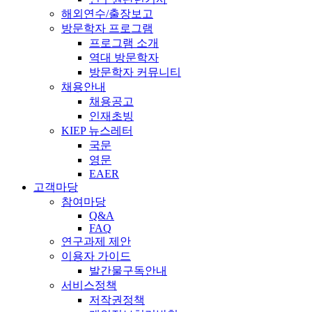
해외연수/출장보고
방문학자 프로그램
프로그램 소개
역대 방문학자
방문학자 커뮤니티
채용안내
채용공고
인재초빙
KIEP 뉴스레터
국문
영문
EAER
고객마당
참여마당
Q&A
FAQ
연구과제 제안
이용자 가이드
발간물구독안내
서비스정책
저작권정책