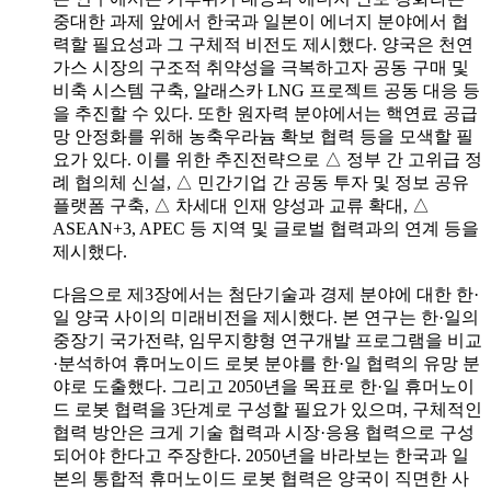
중대한 과제 앞에서 한국과 일본이 에너지 분야에서 협
력할 필요성과 그 구체적 비전도 제시했다. 양국은 천연
가스 시장의 구조적 취약성을 극복하고자 공동 구매 및
비축 시스템 구축, 알래스카 LNG 프로젝트 공동 대응 등
을 추진할 수 있다. 또한 원자력 분야에서는 핵연료 공급
망 안정화를 위해 농축우라늄 확보 협력 등을 모색할 필
요가 있다. 이를 위한 추진전략으로 △ 정부 간 고위급 정
례 협의체 신설, △ 민간기업 간 공동 투자 및 정보 공유
플랫폼 구축, △ 차세대 인재 양성과 교류 확대, △
ASEAN+3, APEC 등 지역 및 글로벌 협력과의 연계 등을
제시했다.
다음으로 제3장에서는 첨단기술과 경제 분야에 대한 한·
일 양국 사이의 미래비전을 제시했다. 본 연구는 한·일의
중장기 국가전략, 임무지향형 연구개발 프로그램을 비교
·분석하여 휴머노이드 로봇 분야를 한·일 협력의 유망 분
야로 도출했다. 그리고 2050년을 목표로 한·일 휴머노이
드 로봇 협력을 3단계로 구성할 필요가 있으며, 구체적인
협력 방안은 크게 기술 협력과 시장·응용 협력으로 구성
되어야 한다고 주장한다. 2050년을 바라보는 한국과 일
본의 통합적 휴머노이드 로봇 협력은 양국이 직면한 사