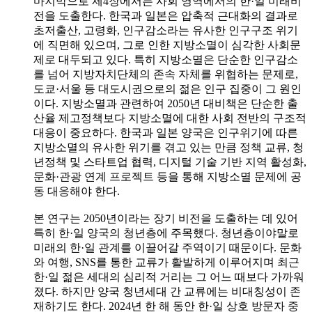
마지막으로 제4장에서는 사회 영역에서의 한·일 미래비
전을 도출한다. 한국과 일본은 압축적 근대화의 결과로
초저출산, 고령화, 인구감소라는 유사한 인구구조 위기
에 직면해 있으며, 그로 인한 지방소멸이 심각한 사회문
제로 대두되고 있다. 특히 지방소멸은 단순한 인구감소
를 넘어 지방자치단체의 존속 자체를 위협하는 문제로,
도쿄·서울 등 대도시권으로의 젊은 인구 집중이 그 원인
이다. 지방소멸과 관련하여 2050년 대비책은 단순한 출
산율 제고정책보다 지방소멸에 대한 사회 전반의 구조적
대응이 중요하다. 한국과 일본 양국은 인구위기에 따른
지방소멸의 유사한 위기를 겪고 있는 만큼 정책 교류, 청
년정책 및 스타트업 협력, 디지털 기술 기반 지역 활성화,
문화·관광 연계 프로젝트 등을 통해 지방소멸 문제에 공
동 대응해야 한다.
본 연구는 2050년이라는 장기 비전을 도출하는 데 있어
특히 한·일 양국의 청년층에 주목했다. 청년층이야말로
미래의 한·일 관계를 이끌어갈 주역이기 때문이다. 문화
와 여행, SNS를 통한 교류가 활발하게 이루어지며 최근
한·일 젊은 세대의 심리적 거리는 그 어느 때보다 가까워
졌다. 하지만 양국 청년세대 간 교류에는 비대칭성이 존
재하기도 한다. 2024년 한 해 동안 한·일 상호 방문자 중