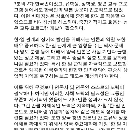
3분의 2가 한국인이었고, 유학생, 장학생, 청년 교류 프로
그램 등에서도 한국인의 일본 방문이 압도적으로 많았
다. 이런 비대칭성은 상호이해 증진에 한계로 작용할 수
있으므로 비대칭성을 해소하며, 중장기적이고 효용성 높
은 교류 프로그램 개발이 필요하다.
한·일 관계의 장기적 발전을 위해서는 언론의 역할 또한
매우 중요하다. 한·일 관계에 큰 영향을 주는 역사 문제
나 영토 분쟁 등에 대해서 양국 언론은 사실 기반과 균형
있는 정보 제공, 그리고 맥락 중심의 심층 보도를 강화해
나갈 필요가 있다. 특히 한·일 관계를 자극적으로 보도함
으로써 왜곡된 애국주의와 편협한 민족주의에 편승해 상
업적 이익을 추구하는 보도 태도는 개선되어야 한다.
이를 위해 무엇보다 언론사 및 언론인 스스로의 노력이
필요하다. 하지만 이러한 자체 노력의 필요성은 그동안
꾸준히 제기되어 왔음에도 기대만큼 성과가 크지 않았
다. 그런 만큼 자체적인 노력은 지속하되, 가칭 ‘한·일 언
론보도 모니터링 위원회’ 설치와 같은 제도적 장치를 마
련할 필요가 있다. 또한 양국 청년 언론인 간 교류와 상호
이해를 확대하기 위해서 양국 주요대학에 가칭 ‘한·일 미
래 저널리즘’ 커리큘럼을 공동 개설하는 방안 등도 고려