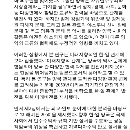
화 60주년을 맞이했다. 그동안 양국은 자유민주주의와
시장경제라는 가치를 공유하면서 정치, 경제, 사회, 문화
등 다방면에서 활발한 교류와 협력을 바탕으로 관계를
발전시켜 왔다. 하지만 일제 강점기의 위안부 및 강제동
원 피해자 문제, 그리고 일본 관료의 야스쿠니 신사 참배
문제 및 독도 영유권 문제 등 역사를 둘러싼 양국 사회의
갈등은 여전히 해소되지 못하고 있으며, 이것이 다른 영
역의 교류와 협력에도 부정적인 영향을 끼치고 있다.
이러한 상황에서 본 연구는 미래지향적인 한·일 관계에
보다 집중했다. ‘미래지향적 관계’는 양국이 역사 문제에
함몰되어 양국 간 다양한 협력 과제를 진전시키지 못하
는 현실을 뛰어넘자는 담론으로서의 용어라고 할 수 있
다. 특히 본 연구는 양국 관계를 둘러싼 다양한 환경 변화
를 고려하는 가운데, 2050년이라는 장기적인 관점과 각
분야에 대한 종합적인 분석을 바탕으로 한·일 관계의 발
전을 위한 미래비전을 제시했다.
먼저 제2장에서는 외교·안보 분야에 대한 분석을 바탕으
로 ‘미래비전 2050’을 제시했다. 향후 한·일 양국은 국제
사회에서 민주주의와 규칙 기반 질서를 수호하는 공동
책임국의 위상을 확립하고 지역다자주의 안보 질서를 설