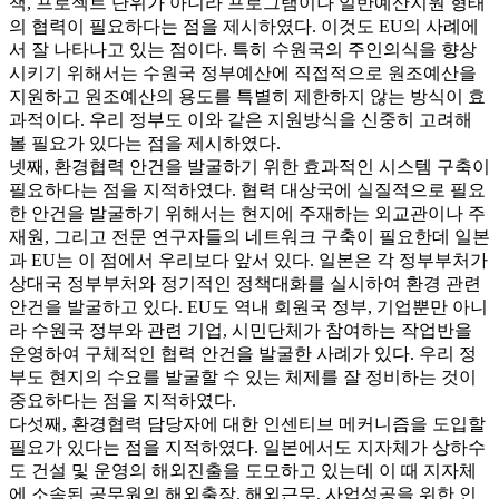
책, 프로젝트 단위가 아니라 프로그램이나 일반예산지원 형태
의 협력이 필요하다는 점을 제시하였다. 이것도 EU의 사례에
서 잘 나타나고 있는 점이다. 특히 수원국의 주인의식을 향상
시키기 위해서는 수원국 정부예산에 직접적으로 원조예산을
지원하고 원조예산의 용도를 특별히 제한하지 않는 방식이 효
과적이다. 우리 정부도 이와 같은 지원방식을 신중히 고려해
볼 필요가 있다는 점을 제시하였다.
넷째, 환경협력 안건을 발굴하기 위한 효과적인 시스템 구축이
필요하다는 점을 지적하였다. 협력 대상국에 실질적으로 필요
한 안건을 발굴하기 위해서는 현지에 주재하는 외교관이나 주
재원, 그리고 전문 연구자들의 네트워크 구축이 필요한데 일본
과 EU는 이 점에서 우리보다 앞서 있다. 일본은 각 정부부처가
상대국 정부부처와 정기적인 정책대화를 실시하여 환경 관련
안건을 발굴하고 있다. EU도 역내 회원국 정부, 기업뿐만 아니
라 수원국 정부와 관련 기업, 시민단체가 참여하는 작업반을
운영하여 구체적인 협력 안건을 발굴한 사례가 있다. 우리 정
부도 현지의 수요를 발굴할 수 있는 체제를 잘 정비하는 것이
중요하다는 점을 지적하였다.
다섯째, 환경협력 담당자에 대한 인센티브 메커니즘을 도입할
필요가 있다는 점을 지적하였다. 일본에서도 지자체가 상하수
도 건설 및 운영의 해외진출을 도모하고 있는데 이 때 지자체
에 소속된 공무원의 해외출장, 해외근무, 사업성공을 위한 인