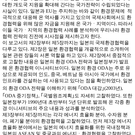
대한 개도국 지원을 확대해 간다는 국가전략이 수립되었다는
사실이 있다. 일본과 EU는 주지하는 바와 같이 환경문제에 적
극적으로 대응해 온 역사를 가지고 있으며 국제사회에서도 환
경협력을 위해 많은 자금을 지원해 온 국가ㆍ지역이다. 따라서
이들 국가ㆍ지역의 환경협력 사례를 분석하여 우리나라 환경
협력 전략의 진전에 시사점을 제시하고자 한다.
이 보고서의 제2장부터 제5장까지는 일본의 국제환경협력을
다루고 있다. 제2장은 일본 환경협력을 개괄적으로 소개하여
일본 관련 장들의 서론 역할을 하고 있다. 제2장에서 중점적으
로 고찰한 내용은 일본의 환경 ODA 전략과 일본정부가 발표
해 온 환경협력 이니셔티브이다. 일본의 환경 ODA는 주로 유
상으로 제공되며 인도, 중국, 베트남 등 아시아 국가에서 환경
인프라를 건설하는 데 사용되고 있다는 점을 확인하였다. 일본
의 환경 ODA 전략을 이해하기 위해 ｢ODA 대강｣(2003년),
｢ODA 중기정책｣, ｢국별원조계획｣도 자세히 고찰하였다. 또한
일본정부가 1990년대 초반부터 5년 단위로 발표해 온 각종 환
경 이니셔티브의 주요 내용과 성과를 분석하였다.
제3장부터 제5장까지는 각각 에너지 효율화 분야, 수자원 분
야, 폐기물 분야의 환경협력을 고찰하였다. 먼저 제3장 에너지
효율화 분야에서는 일본의 에너지 효율화를 위한 국내정책과
일본의 ASEAN 및 중국과의 에너지ㆍ환경협력을 고찰하였다.