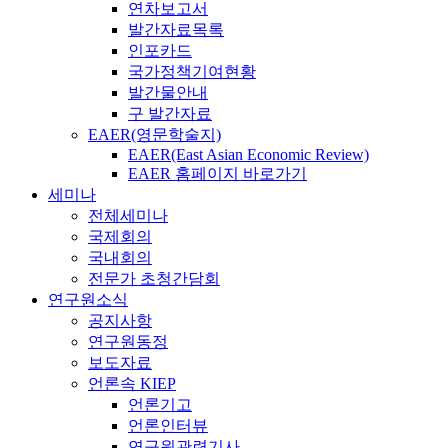
연차보고서
발간자료목록
인포카드
국가정책기여현황
발간물안내
구 발간자료
EAER(영문학술지)
EAER(East Asian Economic Review)
EAER 홈페이지 바로가기
세미나
전체세미나
국제회의
국내회의
전문가 초청간담회
연구원소식
공지사항
연구원동정
보도자료
언론속 KIEP
언론기고
언론인터뷰
연구원관련기사