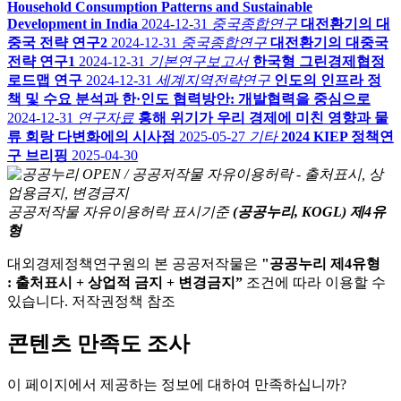
Household Consumption Patterns and Sustainable
Development in India
2024-12-31
중국종합연구
대전환기의 대
중국 전략 연구2
2024-12-31
중국종합연구
대전환기의 대중국
전략 연구1
2024-12-31
기본연구보고서
한국형 그린경제협정
로드맵 연구
2024-12-31
세계지역전략연구
인도의 인프라 정
책 및 수요 분석과 한·인도 협력방안: 개발협력을 중심으로
2024-12-31
연구자료
홍해 위기가 우리 경제에 미친 영향과 물
류 회랑 다변화에의 시사점
2025-05-27
기타
2024 KIEP 정책연
구 브리핑
2025-04-30
공공저작물 자유이용허락 표시기준
(공공누리, KOGL) 제4유
형
대외경제정책연구원의 본 공공저작물은
"공공누리 제4유형
: 출처표시 + 상업적 금지 + 변경금지”
조건에 따라 이용할 수
있습니다. 저작권정책 참조
콘텐츠 만족도 조사
이 페이지에서 제공하는 정보에 대하여 만족하십니까?