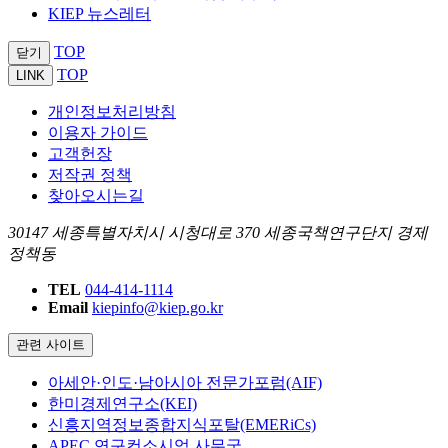
KIEP 뉴스레터
TOP
닫기
TOP
LINK
개인정보처리방침
이용자 가이드
고객헌장
저작권 정책
찾아오시는길
30147 세종특별자치시 시청대로 370 세종국책연구단지 경제
정책동
TEL
044-414-1114
Email
kiepinfo@kiep.go.kr
관련 사이트
아세안·인도·남아시아 전문가포럼(AIF)
한미경제연구소(KEI)
신흥지역정보종합지식포탈(EMERiCs)
APEC 연구컨소시엄 사무국