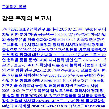
구매하기
목록
같은 주제의 보고서
기타
2025 KIEP 정책연구 브리핑
2026-07-21
중국종합연구
디
지털 전환 분야 한·중 공동연구
2026-02-27
연구자료
한국기업
의 중동부유럽 진출 성과와 과제
2026-03-24
전략지역심층연
구
브라질 내수시장의 특징과 정책적 시사점: 비공식 경제를
중심으로
2026-02-27
기본연구보고서
일본의 반도체 공급망구
조 변화와 한국에 대한 시사점
2025-12-30
연구자료
크루즈 산
업 협력을 통한 동북아시아 다자협력 방안 연구
2026-02-27
기
본연구보고서
BRICS 확장에 따른 경제 블록화 가능성과 한국
의 정책 방향 연구
2025-12-30
기본연구보고서
글로벌 질서 변
동과 새로운 북방전략 연구
2025-12-30
연구자료
유럽의 첨단
산업 지원 현황과 정책 시사점
2025-10-28
연구자료
주요국의
기후기술 스타트업 육성 및 해외진출 지원 전략과 시사점
2025-10-02
연구자료
북유럽 및 발트 3국의 탈러시아 경제 정
책 성과 및 전망
2025-09-18
연구자료
중국의 핵심광물 공급망
강화 전략과 시사점
2025-08-14
연구보고서
한·일 국교정상화
60년과 미래비전 2050
2025-08-29
ODA 정책연구
Research on