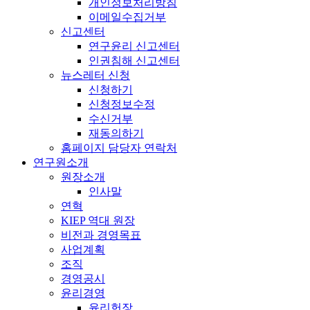
개인정보처리방침
이메일수집거부
신고센터
연구윤리 신고센터
인권침해 신고센터
뉴스레터 신청
신청하기
신청정보수정
수신거부
재동의하기
홈페이지 담당자 연락처
연구원소개
원장소개
인사말
연혁
KIEP 역대 원장
비전과 경영목표
사업계획
조직
경영공시
윤리경영
윤리헌장