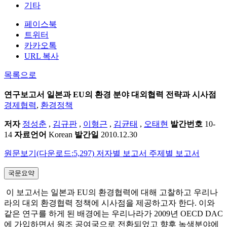
기타
페이스북
트위터
카카오톡
URL 복사
목록으로
연구보고서
일본과 EU의 환경 분야 대외협력 전략과 시사점
경제협력
,
환경정책
저자
정성춘
,
김규판
,
이형근
,
김균태
,
오태현
발간번호
10-
14
자료언어
Korean
발간일
2010.12.30
원문보기(다운로드:5,297)
저자별 보고서
주제별 보고서
국문요약
이 보고서는 일본과 EU의 환경협력에 대해 고찰하고 우리나
라의 대외 환경협력 정책에 시사점을 제공하고자 한다. 이와
같은 연구를 하게 된 배경에는 우리나라가 2009년 OECD DAC
에 가입하면서 원조 공여국으로 전환되었고 향후 녹색분야에