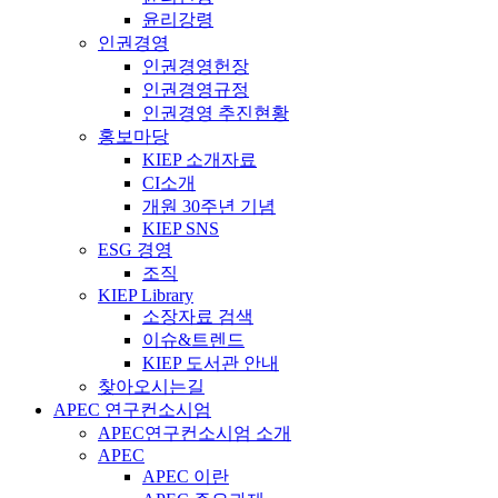
윤리강령
인권경영
인권경영헌장
인권경영규정
인권경영 추진현황
홍보마당
KIEP 소개자료
CI소개
개원 30주년 기념
KIEP SNS
ESG 경영
조직
KIEP Library
소장자료 검색
이슈&트렌드
KIEP 도서관 안내
찾아오시는길
APEC 연구컨소시엄
APEC연구컨소시엄 소개
APEC
APEC 이란