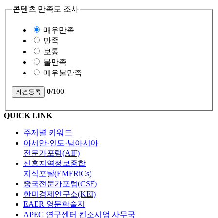
콘텐츠 만족도 조사
매우만족
만족
보통
불만족
매우불만족
0
/100
QUICK LINK
주제별 키워드
아세안·인도·남아시아
전문가포럼(AIF)
신흥지역정보종합
지식포탈(EMERiCs)
중국전문가포럼(CSF)
한미경제연구소(KEI)
EAER 영문학술지
APEC 연구센터 컨소시엄 사무국