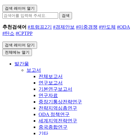
검색 레이어 열기
검색
추천검색어
#트럼프2기
#경제안보
#미중경쟁
#반도체
#ODA
#탄소
#CPTPP
검색 레이어 닫기
전체메뉴 열기
발간물
보고서
전체보고서
연구보고서
기본연구보고서
연구자료
중장기통상전략연구
전략지역심층연구
ODA 정책연구
세계지역전략연구
중국종합연구
기타