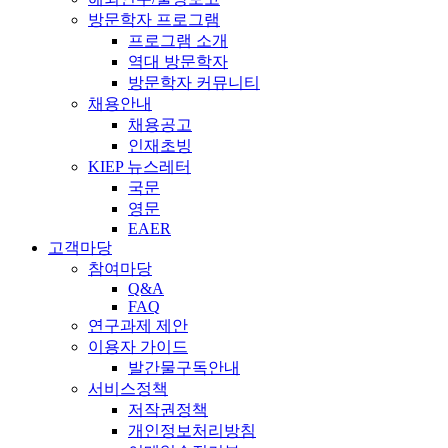
방문학자 프로그램
프로그램 소개
역대 방문학자
방문학자 커뮤니티
채용안내
채용공고
인재초빙
KIEP 뉴스레터
국문
영문
EAER
고객마당
참여마당
Q&A
FAQ
연구과제 제안
이용자 가이드
발간물구독안내
서비스정책
저작권정책
개인정보처리방침