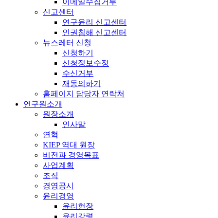
이메일수집거부
신고센터
연구윤리 신고센터
인권침해 신고센터
뉴스레터 신청
신청하기
신청정보수정
수신거부
재동의하기
홈페이지 담당자 연락처
연구원소개
원장소개
인사말
연혁
KIEP 역대 원장
비전과 경영목표
사업계획
조직
경영공시
윤리경영
윤리헌장
윤리강령