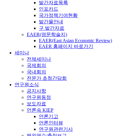
발간자료목록
인포카드
국가정책기여현황
발간물안내
구 발간자료
EAER(영문학술지)
EAER(East Asian Economic Review)
EAER 홈페이지 바로가기
세미나
전체세미나
국제회의
국내회의
전문가 초청간담회
연구원소식
공지사항
연구원동정
보도자료
언론속 KIEP
언론기고
언론인터뷰
연구원관련기사
해외연수/출장보고