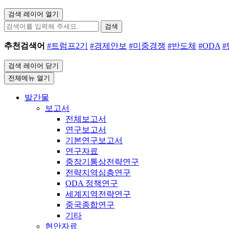
검색 레이어 열기
검색
추천검색어
#트럼프2기
#경제안보
#미중경쟁
#반도체
#ODA
검색 레이어 닫기
전체메뉴 열기
발간물
보고서
전체보고서
연구보고서
기본연구보고서
연구자료
중장기통상전략연구
전략지역심층연구
ODA 정책연구
세계지역전략연구
중국종합연구
기타
현안자료