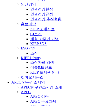
인권경영
인권경영헌장
인권경영규정
인권경영 추진현황
홍보마당
KIEP 소개자료
CI소개
개원 30주년 기념
KIEP SNS
ESG 경영
조직
KIEP Library
소장자료 검색
이슈&트렌드
KIEP 도서관 안내
찾아오시는길
APEC 연구컨소시엄
APEC연구컨소시엄 소개
APEC
APEC 이란
APEC 주요과제