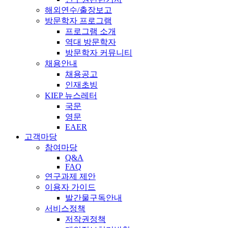
해외연수/출장보고
방문학자 프로그램
프로그램 소개
역대 방문학자
방문학자 커뮤니티
채용안내
채용공고
인재초빙
KIEP 뉴스레터
국문
영문
EAER
고객마당
참여마당
Q&A
FAQ
연구과제 제안
이용자 가이드
발간물구독안내
서비스정책
저작권정책