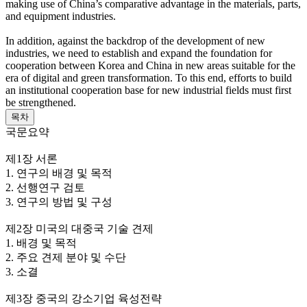
making use of China’s comparative advantage in the materials, parts,
and equipment industries.
In addition, against the backdrop of the development of new
industries, we need to establish and expand the foundation for
cooperation between Korea and China in new areas suitable for the
era of digital and green transformation. To this end, efforts to build
an institutional cooperation base for new industrial fields must first
be strengthened.
목차
국문요약
제1장 서론
1. 연구의 배경 및 목적
2. 선행연구 검토
3. 연구의 방법 및 구성
제2장 미국의 대중국 기술 견제
1. 배경 및 목적
2. 주요 견제 분야 및 수단
3. 소결
제3장 중국의 강소기업 육성전략