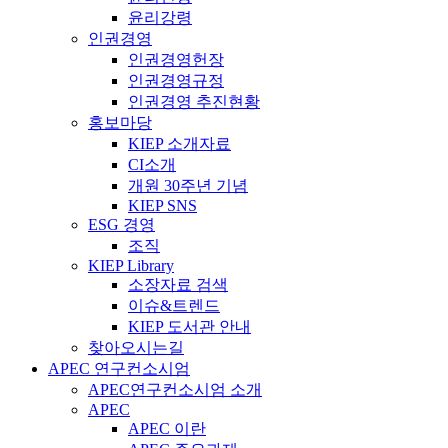
윤리강령
인권경영
인권경영헌장
인권경영규정
인권경영 추진현황
홍보마당
KIEP 소개자료
CI소개
개원 30주년 기념
KIEP SNS
ESG 경영
조직
KIEP Library
소장자료 검색
이슈&트렌드
KIEP 도서관 안내
찾아오시는길
APEC 연구컨소시엄
APEC연구컨소시엄 소개
APEC
APEC 이란