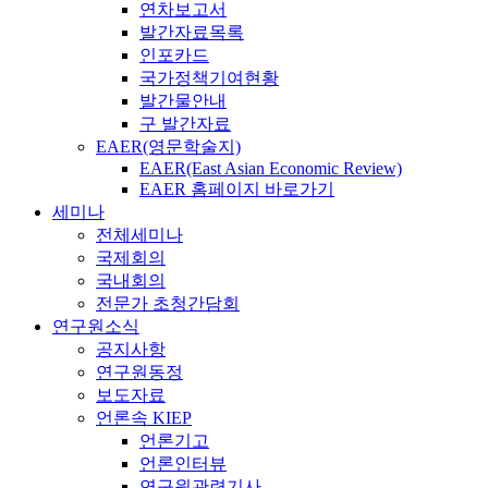
연차보고서
발간자료목록
인포카드
국가정책기여현황
발간물안내
구 발간자료
EAER(영문학술지)
EAER(East Asian Economic Review)
EAER 홈페이지 바로가기
세미나
전체세미나
국제회의
국내회의
전문가 초청간담회
연구원소식
공지사항
연구원동정
보도자료
언론속 KIEP
언론기고
언론인터뷰
연구원관련기사