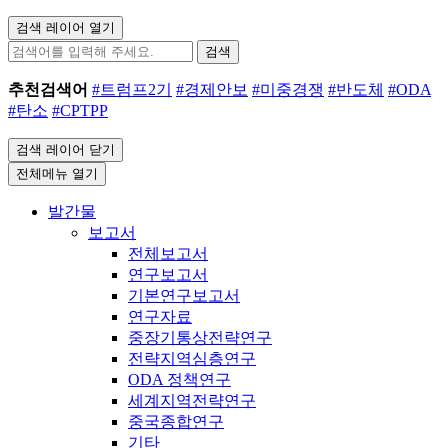
검색 레이어 열기
검색
추천검색어
#트럼프2기
#경제안보
#미중경쟁
#반도체
#ODA
#탄소
#CPTPP
검색 레이어 닫기
전체메뉴 열기
발간물
보고서
전체보고서
연구보고서
기본연구보고서
연구자료
중장기통상전략연구
전략지역심층연구
ODA 정책연구
세계지역전략연구
중국종합연구
기타