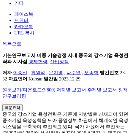
기타
페이스북
트위터
카카오톡
URL 복사
목록으로
기본연구보고서
미중 기술경쟁 시대 중국의 강소기업 육성전
략과 시사점
경제협력
,
산업정책
저자
이승신
,
최원석
,
문지영
,
나수엽
,
오종혁
발간번호
23-
32
자료언어
Korean
발간일
2023.12.29
원문보기(다운로드:3,600)
저자별 보고서
주제별 보고서
정책
연구브리핑
국문요약
중국의 강소기업 육성전략은 기존에 지방별로 산재되어 있던
중소기업 육성정책을 모아 중앙정부 차원에서 체계적인 육성
시스템을 구축하여 추진되고 있다. 국가 차원에서 추진하는
‘제조강국’ 전략에서 설정한 목표인 2025년까지 △ 제조업 기