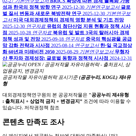
02-27
기본연구보고서
BRICS 확장에 따른 경제 블록화 가능
성과 한국의 정책 방향 연구
2025-12-30
기본연구보고서
글로
벌 질서 변동과 새로운 북방전략 연구
2025-12-30
기본연구보
고서
미국 대외경제정책의 경제적 영향 분석 및 기조 전망
2025-12-30
연구자료
유럽의 첨단산업 지원 현황과 정책 시사
점
2025-10-28
연구자료
북유럽 및 발트 3국의 탈러시아 경제
정책 성과 및 전망
2025-09-18
연구자료
중국의 핵심광물 공급
망 강화 전략과 시사점
2025-08-14
연구보고서
한·일 국교정상
화 60년과 미래비전 2050
2025-08-29
기본연구보고서
무형자
산 투자와 경제성장: 글로벌 동향과 정책적 시사점
2024-12-31
공공저작물 자유이용허락 표시기준
(공공누리, KOGL) 제4유
형
대외경제정책연구원의 본 공공저작물은
"공공누리 제4유형
: 출처표시 + 상업적 금지 + 변경금지”
조건에 따라 이용할 수
있습니다. 저작권정책 참조
콘텐츠 만족도 조사
이 페이지에서 제공하는 정보에 대하여 만족하십니까?