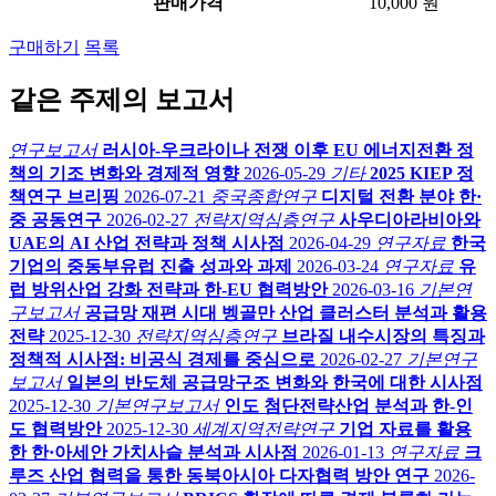
판매가격
10,000 원
구매하기
목록
같은 주제의 보고서
연구보고서
러시아-우크라이나 전쟁 이후 EU 에너지전환 정
책의 기조 변화와 경제적 영향
2026-05-29
기타
2025 KIEP 정
책연구 브리핑
2026-07-21
중국종합연구
디지털 전환 분야 한·
중 공동연구
2026-02-27
전략지역심층연구
사우디아라비아와
UAE의 AI 산업 전략과 정책 시사점
2026-04-29
연구자료
한국
기업의 중동부유럽 진출 성과와 과제
2026-03-24
연구자료
유
럽 방위산업 강화 전략과 한-EU 협력방안
2026-03-16
기본연
구보고서
공급망 재편 시대 벵골만 산업 클러스터 분석과 활용
전략
2025-12-30
전략지역심층연구
브라질 내수시장의 특징과
정책적 시사점: 비공식 경제를 중심으로
2026-02-27
기본연구
보고서
일본의 반도체 공급망구조 변화와 한국에 대한 시사점
2025-12-30
기본연구보고서
인도 첨단전략산업 분석과 한-인
도 협력방안
2025-12-30
세계지역전략연구
기업 자료를 활용
한 한·아세안 가치사슬 분석과 시사점
2026-01-13
연구자료
크
루즈 산업 협력을 통한 동북아시아 다자협력 방안 연구
2026-