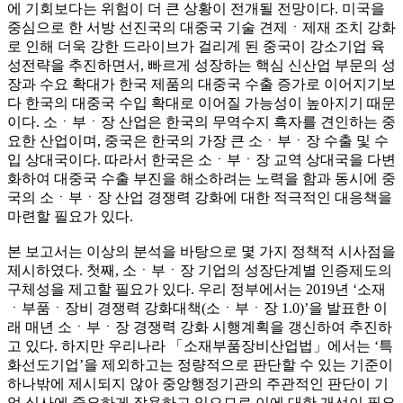
에 기회보다는 위험이 더 큰 상황이 전개될 전망이다. 미국을
중심으로 한 서방 선진국의 대중국 기술 견제ㆍ제재 조치 강화
로 인해 더욱 강한 드라이브가 걸리게 된 중국이 강소기업 육
성전략을 추진하면서, 빠르게 성장하는 핵심 신산업 부문의 성
장과 수요 확대가 한국 제품의 대중국 수출 증가로 이어지기보
다 한국의 대중국 수입 확대로 이어질 가능성이 높아지기 때문
이다. 소ㆍ부ㆍ장 산업은 한국의 무역수지 흑자를 견인하는 중
요한 산업이며, 중국은 한국의 가장 큰 소ㆍ부ㆍ장 수출 및 수
입 상대국이다. 따라서 한국은 소ㆍ부ㆍ장 교역 상대국을 다변
화하여 대중국 수출 부진을 해소하려는 노력을 함과 동시에 중
국의 소ㆍ부ㆍ장 산업 경쟁력 강화에 대한 적극적인 대응책을
마련할 필요가 있다.
본 보고서는 이상의 분석을 바탕으로 몇 가지 정책적 시사점을
제시하였다. 첫째, 소ㆍ부ㆍ장 기업의 성장단계별 인증제도의
구체성을 제고할 필요가 있다. 우리 정부에서는 2019년 ‘소재
ㆍ부품ㆍ장비 경쟁력 강화대책(소ㆍ부ㆍ장 1.0)’을 발표한 이
래 매년 소ㆍ부ㆍ장 경쟁력 강화 시행계획을 갱신하여 추진하
고 있다. 하지만 우리나라 「소재부품장비산업법」에서는 ‘특
화선도기업’을 제외하고는 정량적으로 판단할 수 있는 기준이
하나밖에 제시되지 않아 중앙행정기관의 주관적인 판단이 기
업 심사에 중요하게 작용하고 있으므로 이에 대한 개선이 필요