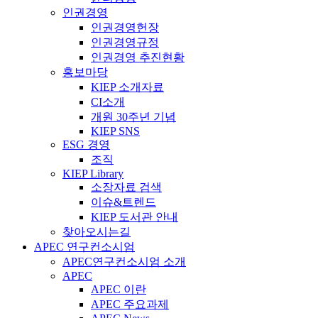
인권경영
인권경영헌장
인권경영규정
인권경영 추진현황
홍보마당
KIEP 소개자료
CI소개
개원 30주년 기념
KIEP SNS
ESG 경영
조직
KIEP Library
소장자료 검색
이슈&트렌드
KIEP 도서관 안내
찾아오시는길
APEC 연구컨소시엄
APEC연구컨소시엄 소개
APEC
APEC 이란
APEC 주요과제