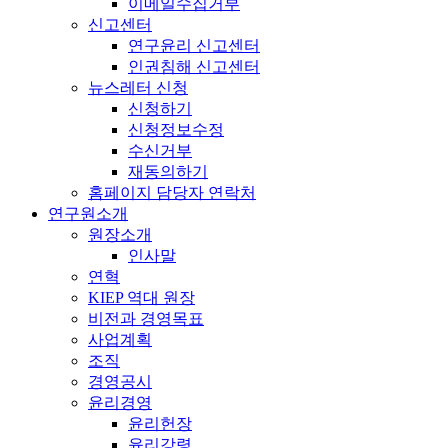
이메일수집거부
신고센터
연구윤리 신고센터
인권침해 신고센터
뉴스레터 신청
신청하기
신청정보수정
수신거부
재동의하기
홈페이지 담당자 연락처
연구원소개
원장소개
인사말
연혁
KIEP 역대 원장
비전과 경영목표
사업계획
조직
경영공시
윤리경영
윤리헌장
윤리강령