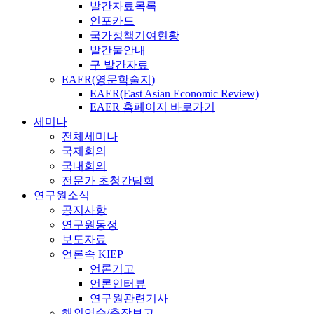
발간자료목록
인포카드
국가정책기여현황
발간물안내
구 발간자료
EAER(영문학술지)
EAER(East Asian Economic Review)
EAER 홈페이지 바로가기
세미나
전체세미나
국제회의
국내회의
전문가 초청간담회
연구원소식
공지사항
연구원동정
보도자료
언론속 KIEP
언론기고
언론인터뷰
연구원관련기사
해외연수/출장보고