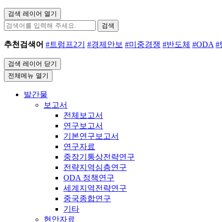
검색 레이어 열기
검색
추천검색어
#트럼프2기
#경제안보
#미중경쟁
#반도체
#ODA
검색 레이어 닫기
전체메뉴 열기
발간물
보고서
전체보고서
연구보고서
기본연구보고서
연구자료
중장기통상전략연구
전략지역심층연구
ODA 정책연구
세계지역전략연구
중국종합연구
기타
현안자료