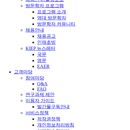
방문학자 프로그램
프로그램 소개
역대 방문학자
방문학자 커뮤니티
채용안내
채용공고
인재초빙
KIEP 뉴스레터
국문
영문
EAER
고객마당
참여마당
Q&A
FAQ
연구과제 제안
이용자 가이드
발간물구독안내
서비스정책
저작권정책
개인정보처리방침