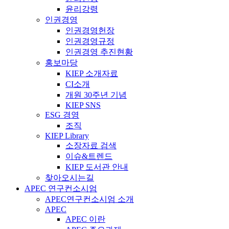
윤리강령
인권경영
인권경영헌장
인권경영규정
인권경영 추진현황
홍보마당
KIEP 소개자료
CI소개
개원 30주년 기념
KIEP SNS
ESG 경영
조직
KIEP Library
소장자료 검색
이슈&트렌드
KIEP 도서관 안내
찾아오시는길
APEC 연구컨소시엄
APEC연구컨소시엄 소개
APEC
APEC 이란