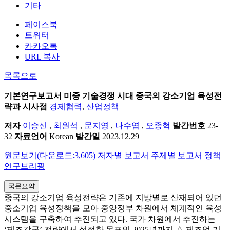
기타
페이스북
트위터
카카오톡
URL 복사
목록으로
기본연구보고서
미중 기술경쟁 시대 중국의 강소기업 육성전
략과 시사점
경제협력
,
산업정책
저자
이승신
,
최원석
,
문지영
,
나수엽
,
오종혁
발간번호
23-
32
자료언어
Korean
발간일
2023.12.29
원문보기(다운로드:3,605)
저자별 보고서
주제별 보고서
정책
연구브리핑
국문요약
중국의 강소기업 육성전략은 기존에 지방별로 산재되어 있던
중소기업 육성정책을 모아 중앙정부 차원에서 체계적인 육성
시스템을 구축하여 추진되고 있다. 국가 차원에서 추진하는
‘제조강국’ 전략에서 설정한 목표인 2025년까지 △ 제조업 기