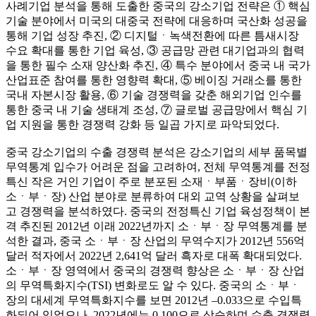
사례기업 분석을 통해 도출한 중국의 강소기업 전략은 ① 핵심
기술 분야에서 미국의 대중국 전략에 대응하며 국산화 성공을
통해 기업 성장 추진, ② 디지털ㆍ녹색전환에 따른 틈새시장
수요 확대를 통한 기업 육성, ③ 공급망 관련 대기업과의 협력
을 통한 필수 소재 양산화 추진, ④ 특수 분야에서 중국 내 국가
산업표준 참여를 통한 영향력 확대, ⑤ 베이징 거래소를 통한
국내 자본시장 활용, ⑥ 기술 경쟁력을 갖춘 해외기업 인수를
통한 중국 내 기술 생태계 조성, ⑦ 글로벌 공급망에서 핵심 기
업 지원을 통한 경쟁력 강화 등 일곱 가지로 파악되었다.
중국 강소기업의 수출 경쟁력 분석은 강소기업의 세부 품목별
무역통계 입수가 어려운 점을 고려하여, 전체 무역통계를 전정
특신 작은 거인 기업이 주로 분포된 소재ㆍ부품ㆍ장비(이하
소ㆍ부ㆍ장) 산업 분야로 분류하여 대외 교역 상황을 살펴보
고 경쟁력을 분석하였다. 중국의 전정특신 기업 육성정책이 본
격 추진된 2012년 이래 2022년까지 소ㆍ부ㆍ장 무역통계를 분
석한 결과, 중국 소ㆍ부ㆍ장 산업의 무역수지가 2012년 556억
달러 적자에서 2022년 2,641억 달러 흑자로 대폭 확대되었다.
소ㆍ부ㆍ장 영역에서 중국의 경쟁력 향상은 소ㆍ부ㆍ장 산업
의 무역특화지수(TSI) 변화로도 알 수 있다. 중국의 소ㆍ부ㆍ
장의 대세계 무역특화지수를 보면 2012년 –0.033으로 수입특
화되어 있었으나, 2022년에는 0.100으로 상승하며 수출 경쟁력