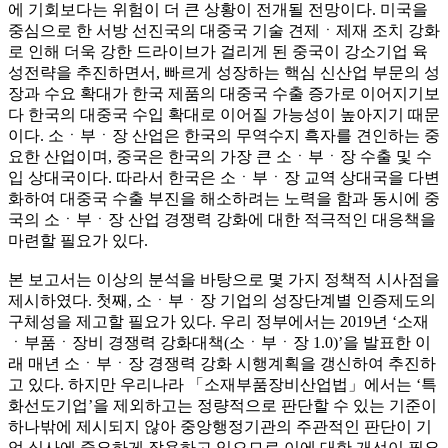
에 기회보다는 위험이 더 큰 상황이 전개될 전망이다. 미국을
중심으로 한 서방 선진국의 대중국 기술 견제ㆍ제재 조치 강화
로 인해 더욱 강한 드라이브가 걸리게 된 중국이 강소기업 육
성전략을 추진하면서, 빠르게 성장하는 핵심 신산업 부문의 성
장과 수요 확대가 한국 제품의 대중국 수출 증가로 이어지기보
다 한국의 대중국 수입 확대로 이어질 가능성이 높아지기 때문
이다. 소ㆍ부ㆍ장 산업은 한국의 무역수지 흑자를 견인하는 중
요한 산업이며, 중국은 한국의 가장 큰 소ㆍ부ㆍ장 수출 및 수
입 상대국이다. 따라서 한국은 소ㆍ부ㆍ장 교역 상대국을 다변
화하여 대중국 수출 부진을 해소하려는 노력을 함과 동시에 중
국의 소ㆍ부ㆍ장 산업 경쟁력 강화에 대한 적극적인 대응책을
마련할 필요가 있다.
본 보고서는 이상의 분석을 바탕으로 몇 가지 정책적 시사점을
제시하였다. 첫째, 소ㆍ부ㆍ장 기업의 성장단계별 인증제도의
구체성을 제고할 필요가 있다. 우리 정부에서는 2019년 ‘소재
ㆍ부품ㆍ장비 경쟁력 강화대책(소ㆍ부ㆍ장 1.0)’을 발표한 이
래 매년 소ㆍ부ㆍ장 경쟁력 강화 시행계획을 갱신하여 추진하
고 있다. 하지만 우리나라 「소재부품장비산업법」에서는 ‘특
화선도기업’을 제외하고는 정량적으로 판단할 수 있는 기준이
하나밖에 제시되지 않아 중앙행정기관의 주관적인 판단이 기
업 심사에 중요하게 작용하고 있으므로 이에 대한 개선이 필요