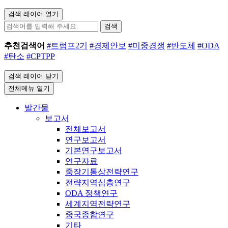
검색 레이어 열기
검색
추천검색어
#트럼프2기
#경제안보
#미중경쟁
#반도체
#ODA
#탄소
#CPTPP
검색 레이어 닫기
전체메뉴 열기
발간물
보고서
전체보고서
연구보고서
기본연구보고서
연구자료
중장기통상전략연구
전략지역심층연구
ODA 정책연구
세계지역전략연구
중국종합연구
기타