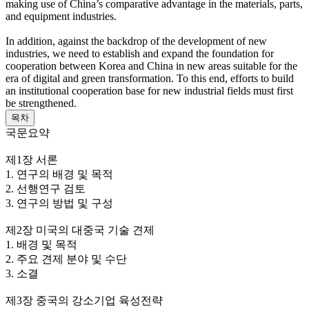
making use of China’s comparative advantage in the materials, parts,
and equipment industries.
In addition, against the backdrop of the development of new
industries, we need to establish and expand the foundation for
cooperation between Korea and China in new areas suitable for the
era of digital and green transformation. To this end, efforts to build
an institutional cooperation base for new industrial fields must first
be strengthened.
목차
국문요약
제1장 서론
1. 연구의 배경 및 목적
2. 선행연구 검토
3. 연구의 방법 및 구성
제2장 미국의 대중국 기술 견제
1. 배경 및 목적
2. 주요 견제 분야 및 수단
3. 소결
제3장 중국의 강소기업 육성전략