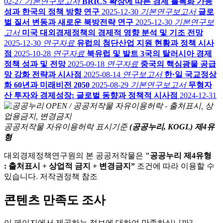
02-27
기본연구보고서
BRICS 확장에 따른 경제 블록화 가능
성과 한국의 정책 방향 연구
2025-12-30
기본연구보고서
글로
벌 질서 변동과 새로운 북방전략 연구
2025-12-30
기본연구보
고서
미국 대외경제정책의 경제적 영향 분석 및 기조 전망
2025-12-30
연구자료
유럽의 첨단산업 지원 현황과 정책 시사
점
2025-10-28
연구자료
북유럽 및 발트 3국의 탈러시아 경제
정책 성과 및 전망
2025-09-18
연구자료
중국의 핵심광물 공급
망 강화 전략과 시사점
2025-08-14
연구보고서
한·일 국교정상
화 60년과 미래비전 2050
2025-08-29
기본연구보고서
무형자
산 투자와 경제성장: 글로벌 동향과 정책적 시사점
2024-12-31
공공저작물 자유이용허락 표시기준
(공공누리, KOGL) 제4유
형
대외경제정책연구원의 본 공공저작물은
"공공누리 제4유형
: 출처표시 + 상업적 금지 + 변경금지”
조건에 따라 이용할 수
있습니다. 저작권정책 참조
콘텐츠 만족도 조사
이 페이지에서 제공하는 정보에 대하여 만족하십니까?