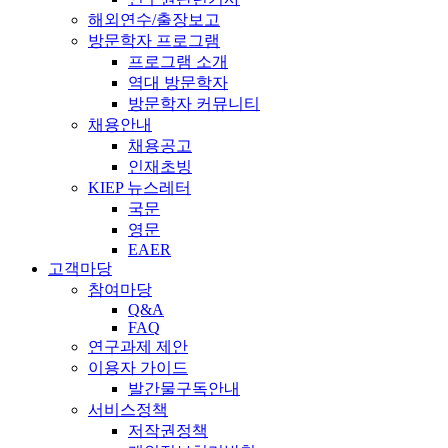
해외연수/출장보고
방문학자 프로그램
프로그램 소개
역대 방문학자
방문학자 커뮤니티
채용안내
채용공고
인재초빙
KIEP 뉴스레터
국문
영문
EAER
고객마당
참여마당
Q&A
FAQ
연구과제 제안
이용자 가이드
발간물구독안내
서비스정책
저작권정책