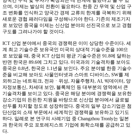
양국간 무역 및 투자가 확장되는 데 한계에 달했다고 볼 수 있
으며, 이제는 발상의 전환이 필요하다. 한중 간 무역 및 산업 구
조 변화를 인식하고 양국간 경제 교류의 한계를 극복하기 위해
새로운 경협 패러다임을 구성해나가야 한다. 기존의 제조기지
로 보았던 중국을 이제는 신산업 분야의 선진국으로 보고 경협
구도를 그려나가야 할 것이다.
ICT 산업 분야에서 중국의 경쟁력은 이미 상당한 수준이다. 세
계 최고 기술수준 보유국인 미국의 상대적 기술수준을 100으
로 보았을 때, 중국 ICT 산업의 평균 기술수준은 91.8에 달하는
반면 한국은 89.6에 그치고 있다. 미국과의 기술격차를 보아도
중국은 0.8년, 한국은 1.1년을 보인다. 주요 분야별 한중 기술수
준을 비교해 보아도 사물인터넷과 스마트 디바이스, SW를 제
외하고는 네트워크, 전파ㆍ위성, 자율주행차, AI, 빅데이터, 양
자정보통신, 차세대 보안, 블록체인 등 대부분의 영역에서 큰
기술격차를 보이고 있다. 중국은 해당 분야에 경쟁력을 보유한
강소기업의 든든한 지원을 바탕으로 신산업 분야에서 글로벌
선두를 차지할 정도로 성장하였다. 중국의 일부 강소기업은 첨
단산업의 소재 부문에서 세계적인 경쟁력을 보유하고 있기도
하다. 일례로 본 연구의 사례기업 중 Changzhou Tronly는 일본
과 한국의 주요 포토레지스트 기업에 화학소재를 공급하고 있
다.