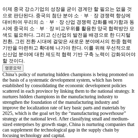
이제 중국 강소기업의 성장을 굳이 경계만 할 필요는 없을 것
으로 판단된다. 중국의 첨단 분야 소ㆍ부ㆍ장 경쟁력 향상에
대비하여 우리의 소ㆍ부ㆍ장 산업 경쟁력 강화를 배가함과 동
시에 중국의 소ㆍ부ㆍ장 비교우위를 활용한 양국 협력방안 모
색도 필요하다. 그리고 신산업의 발전을 배경으로 한 디지털
전환, 그린 전환 시대에 걸맞은 새로운 분야에서의 한중 협력
기반을 마련하고 확대해 나가야 한다. 이를 위해 우선적으로
신산업 분야에 대한 제도적 협력 기반 구축 노력이 강화되어야
할 것이다.
영문요약
China’s policy of nurturing hidden champions is being promoted on
the basis of a systematic development system, which has been
established by consolidating the economic development policies
scattered in each province by linking them to the national strategy. It
nurtures hidden champions in the manufacturing industry to
strengthen the foundation of the manufacturing industry and
improve the localization rate of key basic parts and materials by
2025, which is the goal set by the “manufacturing powerhouse”
strategy at the national level. After classifying small and medium-
sized enterprises by growth stage, China is nurturing companies that
can supplement the technological gap in the supply chain by
focusing technology and capital.