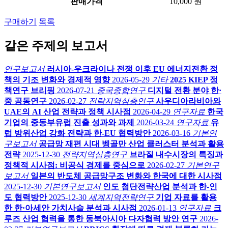
판매가격
10,000 원
구매하기
목록
같은 주제의 보고서
연구보고서
러시아-우크라이나 전쟁 이후 EU 에너지전환 정
책의 기조 변화와 경제적 영향
2026-05-29
기타
2025 KIEP 정
책연구 브리핑
2026-07-21
중국종합연구
디지털 전환 분야 한·
중 공동연구
2026-02-27
전략지역심층연구
사우디아라비아와
UAE의 AI 산업 전략과 정책 시사점
2026-04-29
연구자료
한국
기업의 중동부유럽 진출 성과와 과제
2026-03-24
연구자료
유
럽 방위산업 강화 전략과 한-EU 협력방안
2026-03-16
기본연
구보고서
공급망 재편 시대 벵골만 산업 클러스터 분석과 활용
전략
2025-12-30
전략지역심층연구
브라질 내수시장의 특징과
정책적 시사점: 비공식 경제를 중심으로
2026-02-27
기본연구
보고서
일본의 반도체 공급망구조 변화와 한국에 대한 시사점
2025-12-30
기본연구보고서
인도 첨단전략산업 분석과 한-인
도 협력방안
2025-12-30
세계지역전략연구
기업 자료를 활용
한 한·아세안 가치사슬 분석과 시사점
2026-01-13
연구자료
크
루즈 산업 협력을 통한 동북아시아 다자협력 방안 연구
2026-