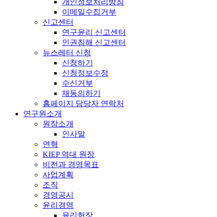
개인정보처리방침
이메일수집거부
신고센터
연구윤리 신고센터
인권침해 신고센터
뉴스레터 신청
신청하기
신청정보수정
수신거부
재동의하기
홈페이지 담당자 연락처
연구원소개
원장소개
인사말
연혁
KIEP 역대 원장
비전과 경영목표
사업계획
조직
경영공시
윤리경영
윤리헌장