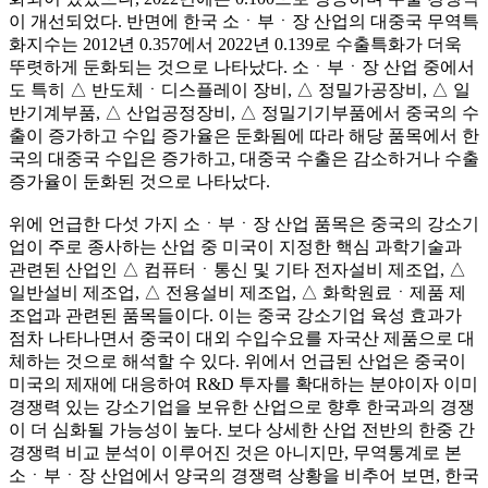
이 개선되었다. 반면에 한국 소ㆍ부ㆍ장 산업의 대중국 무역특
화지수는 2012년 0.357에서 2022년 0.139로 수출특화가 더욱
뚜렷하게 둔화되는 것으로 나타났다. 소ㆍ부ㆍ장 산업 중에서
도 특히 △ 반도체ㆍ디스플레이 장비, △ 정밀가공장비, △ 일
반기계부품, △ 산업공정장비, △ 정밀기기부품에서 중국의 수
출이 증가하고 수입 증가율은 둔화됨에 따라 해당 품목에서 한
국의 대중국 수입은 증가하고, 대중국 수출은 감소하거나 수출
증가율이 둔화된 것으로 나타났다.
위에 언급한 다섯 가지 소ㆍ부ㆍ장 산업 품목은 중국의 강소기
업이 주로 종사하는 산업 중 미국이 지정한 핵심 과학기술과
관련된 산업인 △ 컴퓨터ㆍ통신 및 기타 전자설비 제조업, △
일반설비 제조업, △ 전용설비 제조업, △ 화학원료ㆍ제품 제
조업과 관련된 품목들이다. 이는 중국 강소기업 육성 효과가
점차 나타나면서 중국이 대외 수입수요를 자국산 제품으로 대
체하는 것으로 해석할 수 있다. 위에서 언급된 산업은 중국이
미국의 제재에 대응하여 R&D 투자를 확대하는 분야이자 이미
경쟁력 있는 강소기업을 보유한 산업으로 향후 한국과의 경쟁
이 더 심화될 가능성이 높다. 보다 상세한 산업 전반의 한중 간
경쟁력 비교 분석이 이루어진 것은 아니지만, 무역통계로 본
소ㆍ부ㆍ장 산업에서 양국의 경쟁력 상황을 비추어 보면, 한국