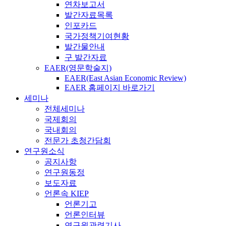
연차보고서
발간자료목록
인포카드
국가정책기여현황
발간물안내
구 발간자료
EAER(영문학술지)
EAER(East Asian Economic Review)
EAER 홈페이지 바로가기
세미나
전체세미나
국제회의
국내회의
전문가 초청간담회
연구원소식
공지사항
연구원동정
보도자료
언론속 KIEP
언론기고
언론인터뷰
연구원관련기사