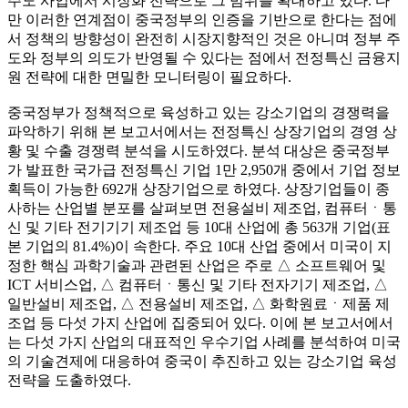
주도 사업에서 시장화 전략으로 그 범위를 확대하고 있다. 다
만 이러한 연계점이 중국정부의 인증을 기반으로 한다는 점에
서 정책의 방향성이 완전히 시장지향적인 것은 아니며 정부 주
도와 정부의 의도가 반영될 수 있다는 점에서 전정특신 금융지
원 전략에 대한 면밀한 모니터링이 필요하다.
중국정부가 정책적으로 육성하고 있는 강소기업의 경쟁력을
파악하기 위해 본 보고서에서는 전정특신 상장기업의 경영 상
황 및 수출 경쟁력 분석을 시도하였다. 분석 대상은 중국정부
가 발표한 국가급 전정특신 기업 1만 2,950개 중에서 기업 정보
획득이 가능한 692개 상장기업으로 하였다. 상장기업들이 종
사하는 산업별 분포를 살펴보면 전용설비 제조업, 컴퓨터ㆍ통
신 및 기타 전기기기 제조업 등 10대 산업에 총 563개 기업(표
본 기업의 81.4%)이 속한다. 주요 10대 산업 중에서 미국이 지
정한 핵심 과학기술과 관련된 산업은 주로 △ 소프트웨어 및
ICT 서비스업, △ 컴퓨터ㆍ통신 및 기타 전자기기 제조업, △
일반설비 제조업, △ 전용설비 제조업, △ 화학원료ㆍ제품 제
조업 등 다섯 가지 산업에 집중되어 있다. 이에 본 보고서에서
는 다섯 가지 산업의 대표적인 우수기업 사례를 분석하여 미국
의 기술견제에 대응하여 중국이 추진하고 있는 강소기업 육성
전략을 도출하였다.