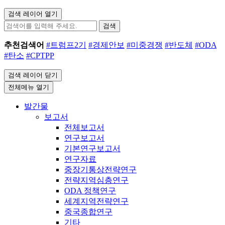
검색 레이어 열기
검색
추천검색어
#트럼프2기
#경제안보
#미중경쟁
#반도체
#ODA
#탄소
#CPTPP
검색 레이어 닫기
전체메뉴 열기
발간물
보고서
전체보고서
연구보고서
기본연구보고서
연구자료
중장기통상전략연구
전략지역심층연구
ODA 정책연구
세계지역전략연구
중국종합연구
기타