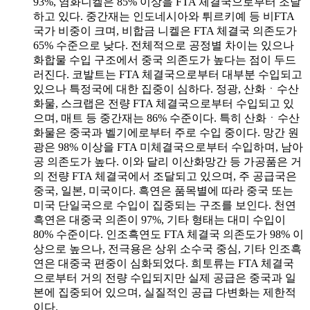
93%, 염화니켈은 85% 이상을 FTA 체결국으로부터 조달
하고 있다. 중간재는 인도네시아와 튀르키예 등 비FTA
국가 비중이 크며, 비합금 니켈은 FTA 체결국 의존도가
65% 수준으로 낮다. 전체적으로 공정별 차이는 있으나
화합물 수입 구조에서 중국 의존도가 높다는 점이 두드
러진다. 코발트는 FTA 체결국으로부터 대부분 수입되고
있으나 특정국에 대한 집중이 심하다. 정광, 산화ㆍ수산
화물, 스크랩은 전량 FTA 체결국으로부터 수입되고 있
으며, 매트 등 중간재는 86% 수준이다. 특히 산화ㆍ수산
화물은 중국과 벨기에로부터 주로 수입 중이다. 망간 원
광은 98% 이상을 FTA 미체결국으로부터 수입하며, 남아
공 의존도가 높다. 이와 달리 이산화망간 등 가공품은 거
의 전량 FTA 체결국에서 조달되고 있으며, 주 공급국은
중국, 일본, 미국이다. 흑연은 품목별에 따라 중국 또는
미국 단일국으로 수입이 집중되는 구조를 보인다. 천연
흑연은 대중국 의존이 97%, 기타 형태는 대미 수입이
80% 수준이다. 인조흑연도 FTA 체결국 의존도가 98% 이
상으로 높으나, 전극용은 상위 소수국 중심, 기타 인조흑
연은 대중국 편중이 심화되었다. 희토류는 FTA 체결국
으로부터 거의 전량 수입되지만 실제 공급은 중국과 일
본에 집중되어 있으며, 실질적인 공급 다변화는 제한적
이다.