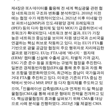
제4장은 IEA 데이터를 활용해 전 세계 핵심광물 관련 협
정 네트워크의 구조와 변화를 분석하였다. 2010년 이전
에는 협정 수가 제한적이었으나, 2021년 이후 미네랄 안
보 파트너십(MSP)과 인도-태평양 경제 프레임워크
(IPEF) 등의 다자 협의체 및 양자 MOU가 급증하면서 네
트워크가 확대되었다. 네트워크 분석 결과, EU가 가장
높은 네트워크 중심성을 보이며 자원 생산국과 소비국을
연결하는 핵심 허브로 작동하고 있다. 이는 EU가 FTA를
기반으로 광물 공급망 협정의 주요 행위자로 자리매김한
결과로 평가된다. EU는 FTA 내에 ‘에너지ㆍ원자재
(ERM)’ 챕터를 신설해 수출세 금지, 차별적 가격 금지,
ESG 기준 준수 등을 포함하는 규범적 협정을 추진한다.
일본은 경제동반자협정(EPA)을 통해 호주 등과 자원 확
보 조항을 명문화하였으며, 최근에는 중남미 국가들과의
거대 FTA를 추진하고 있다. 미국은 기존의 FTA 중심 전
략에서 벗어나 MSP, IPEF 등 다자 협의체를 주도하고 있
으며, ｢인플레이션 감축법(IRA)｣과 연계된 미-일 핵심광
물협정(CMA)을 통해 새로운 형태의 전략을 전개하고 있
다. 핵심광물협정의 효과를 살펴보기 위해 CMA를 대상
으로 사례 분석을 진행하였다. 2023년 3월 체결된 CMA