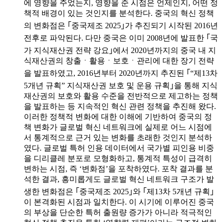
에 영향을 주었는지, 영향을 준 시점은 언제인지, 어떤 정
책적 배경이 있는 것인지를 분석한다. 중국의 혁신 정책
의 변화점은 ｢중국제조 2025｣가 추진되기 시작된 2016년
전후로 파악된다. 다만 중국은 이미 2008년에 발표한 ｢국
가 지식재산권 전략 강요｣에서 2020년까지의 중국 내 지
식재산권의 창출ㆍ활용ㆍ보호ㆍ관리에 대한 장기 전략
을 발표하였고, 2016년부터 2020년까지 추진된 ｢“제13차
5개년 규획” 지식재산권 보호 및 운용 규획｣을 통해 지식
재산권의 보호와 활용 수준을 전반적으로 제고하는 정책
을 발표하는 등 지속적인 혁신 관련 정책을 추진해 왔다.
이러한 정책적 변화에 대한 이해에 기반하여 중국의 정
책 변화가 글로벌 혁신 네트워크에 실제로 어느 시점에
서 통계적으로 근거 있는 변화를 초래한 것인지 분석하
였다. 글로벌 특허 인용 데이터에서 국가별 피인용 비중
을 디리클레 분포로 모형화하고, 통계적 특성이 급격히
변하는 시점, 즉 ‘변화점’을 포착하였다. 포착 결과를 분
석한 결과, 흥미롭게도 글로벌 혁신 네트워크 구조가 발
생한 변화점은 ｢중국제조 2025｣와 ｢제13차 5개년 규획｣
이 본격화된 시점과 일치한다. 이 시기에 이루어진 중국
의 부상을 단순한 특허 출원량 증가가 아니라 적극적인