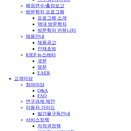
해외연수/출장보고
방문학자 프로그램
프로그램 소개
역대 방문학자
방문학자 커뮤니티
채용안내
채용공고
인재초빙
KIEP 뉴스레터
국문
영문
EAER
고객마당
참여마당
Q&A
FAQ
연구과제 제안
이용자 가이드
발간물구독안내
서비스정책
저작권정책