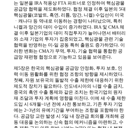
는 일본을 IRA 적용상 FTA 파트너로 인정하여 핵심광물
공급망 협력을 제도화하였다. 협정 체결 이후 일본의 5대
핵심광물(코발트, 흑연, 리튬, 망간, 니켈) 수입선이 미국
ㆍ캐나다 등 역내로 이동하는 경향이 나타났으며, 특히
니켈과 망간의 대미 수입이 증가하였다. IRA 및 CMA 체
결 이후 일본기업의 대미 직접투자가 늘어나면서 배터리
와 소재 기업의 투자가 집중되었고, 핵심광물 관련 기술
협력을 반영하는 미-일 공동 특허 출원도 증가하였다. 이
러한 변화는 CMA가 무역, 투자, 기술 협력을 통합한 공
급망 재편형 협정으로 기능하고 있음을 보여준다.
제5장은 한국의 핵심광물 공급망 안정화, 투자 보호, 인
력 이동 원활화를 위한 협정 조항의 방향을 제시하였다.
첫째, 자원 보유국의 돌발적 수출 제한에 대응하기 위한
제도적 장치가 필요하다. 인도네시아의 니켈 수출 금지,
중국의 흑연 수출 통제와 같은 조치는 한국기업의 원자
재 조달과 투자 계획에 영향을 미친다. 이에 새 수출 제한
도입 시 6개월~1년 전에 사전 통보하고, 기존 투자 기업
에는 2~3년의 유예기간을 부여하는 조항을 포함해야 한
다. 공급망 교란 발생 시 5일 내 장관급 회의를 개최해 공
동 대응을 논의하는 신속 협의 메커니즘을 마련하고, 수