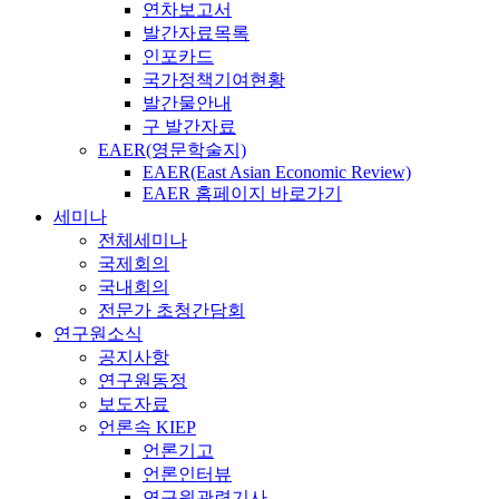
연차보고서
발간자료목록
인포카드
국가정책기여현황
발간물안내
구 발간자료
EAER(영문학술지)
EAER(East Asian Economic Review)
EAER 홈페이지 바로가기
세미나
전체세미나
국제회의
국내회의
전문가 초청간담회
연구원소식
공지사항
연구원동정
보도자료
언론속 KIEP
언론기고
언론인터뷰
연구원관련기사