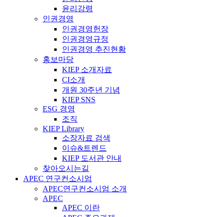
윤리강령
인권경영
인권경영헌장
인권경영규정
인권경영 추진현황
홍보마당
KIEP 소개자료
CI소개
개원 30주년 기념
KIEP SNS
ESG 경영
조직
KIEP Library
소장자료 검색
이슈&트렌드
KIEP 도서관 안내
찾아오시는길
APEC 연구컨소시엄
APEC연구컨소시엄 소개
APEC
APEC 이란