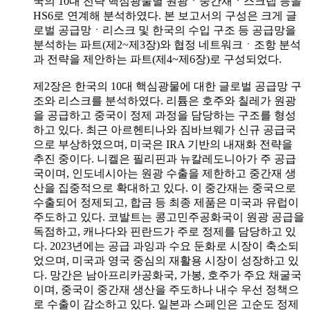
국의 10대 전략 핵심광물별 원광ㆍ중간재ㆍ스크랩 등을
HS6로 연계해 분석하였다. 본 보고서의 구성은 크게 글
로벌 공급망ㆍ리스크 및 한국의 수입 구조 등 공급망을
분석하는 파트(제2~제3장)와 협정 네트워크ㆍ조항 분석
과 전략을 제안하는 파트(제4~제6장)로 구성되었다.
제2장은 한국의 10대 핵심광물에 대한 글로벌 공급망 구
조와 리스크를 분석하였다. 리튬은 호주와 칠레가 원광
을 공급하고 중국이 정제 과정을 담당하는 구조를 형성
하고 있다. 최근 아르헨티나와 짐바브웨가 신규 공급국
으로 부상하였으며, 미국은 IRA 기반의 내재화 전략을
추진 중이다. 니켈은 필리핀과 뉴칼레도니아가 주 공급
국이며, 인도네시아는 원광 수출을 제한하고 중간재 생
산을 집중적으로 확대하고 있다. 이 중간재는 중국으로
수출되어 정제되고, 합금 등 최종 제품은 미국과 유럽이
주도하고 있다. 코발트는 콩고민주공화국이 원광 공급을
독점하고, 캐나다와 핀란드가 주로 정제를 담당하고 있
다. 2023년에는 공급 과잉과 수요 둔화로 시장이 축소되
었으며, 미국과 영국 중심의 재활용 시장이 성장하고 있
다. 망간은 남아프리카공화국, 가봉, 호주가 주요 채굴국
이며, 중국이 중간재 생산을 주도하나 내수 우선 정책으
로 수출이 감소하고 있다. 일본과 스페인은 고순도 정제