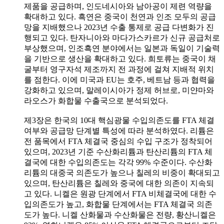
제품을 공급하며, 인도네시아와 남아공이 제련 역량을
확대하고 있다. 흑연은 중국이 천연과 인조 모두의 공급
망을 지배했으나 2023년 수출 통제로 공급 다변화가 진
행되고 있다. 탄자니아와 마다가스카르가 신규 공급처로
부상했으며, 인조흑연 분야에서는 일본과 독일이 기술력
을 기반으로 생산을 확대하고 있다. 희토류는 중국이 채
굴부터 영구자석 제조까지 전 과정에 걸쳐 지배적 위치
를 점한다. 이에 미국과 EU는 호주, 베트남 등과 협력을
강화하고 있으며, 말레이시아가 정제 허브로, 미얀마와
라오스가 화합물 수출국으로 분석되었다.
제3장은 한국의 10대 핵심광물 수입의존도를 FTA 체결
여부와 공급망 단계별 특성에 따라 분석하였다. 리튬은
전 품목에서 FTA 체결국 중심의 수입 구조가 정착되어
있으며, 2023년 기준 수산화리튬과 탄산리튬의 FTA 체
결국에 대한 수입의존도는 각각 99% 수준이다. 수산화
리튬의 대중국 의존도가 높으나 칠레의 비중이 확대되고
있으며, 탄산리튬은 칠레와 중국에 대한 의존이 지속되
고 있다. 니켈은 원광 단계에서 FTA 비체결국에 대한 수
입의존도가 높고, 화합물 단계에서는 FTA 체결국 의존
도가 높다. 니켈 산화물과 수산화물은 전량, 황산니켈은