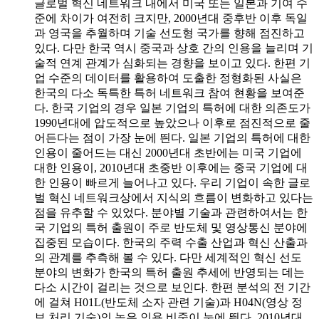
글로벌 혁신 네트워크 내에서 미국 또는 일본과 기여 수
준에 차이가 여전히 크지만, 2000년대 중후반 이후 독일
과 영국을 추월하며 기술 선도형 국가를 향해 점진하고
있다. 다만 한국 역시 중국과 상호 간의 인용을 늘리며 기
술적 연계 관계가 심화되는 경향을 보이고 있다. 한편 기
업 수준의 데이터를 활용하여 도출한 정형화된 사실은
한국의 다소 독특한 특허 네트워크 참여 현황을 보여준
다. 한국 기업의 경우 일본 기업의 특허에 대한 의존도가
1990년대에 압도적으로 높았으나 이후로 점진적으로 줄
어든다는 점이 가장 눈에 띈다. 일본 기업의 특허에 대한
인용이 줄어드는 대신 2000년대 초반에는 미국 기업에
대한 인용이, 2010년대 초중반 이후에는 중국 기업에 대
한 인용이 빠르게 늘어나고 있다. 우리 기업이 속한 글로
벌 혁신 네트워크상에서 지식의 흐름이 변화하고 있다는
점을 유추할 수 있었다. 분야별 기술과 관련하여서는 한
국 기업의 특허 출원이 주로 반도체 및 영상통신 분야에
집중된 모습이다. 한국의 주력 수출 산업과 혁신 산출과
의 관계를 추측해 볼 수 있다. 다만 세계적인 혁신 선도
분야의 변화가 한국의 특허 출원 추세에 반영되는 데는
다소 시간이 걸리는 것으로 보인다. 한편 분석의 전 기간
에 걸쳐 H01L(반도체 소자 관련 기술)과 H04N(영상 정
보 처리 기술)의 높은 인용 비중이 눈에 띈다. 2010년대