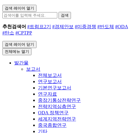
검색 레이어 열기
검색
추천검색어
#트럼프2기
#경제안보
#미중경쟁
#반도체
#ODA
#탄소
#CPTPP
검색 레이어 닫기
전체메뉴 열기
발간물
보고서
전체보고서
연구보고서
기본연구보고서
연구자료
중장기통상전략연구
전략지역심층연구
ODA 정책연구
세계지역전략연구
중국종합연구
기타