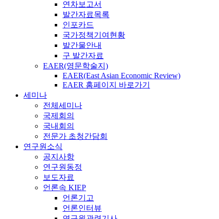
연차보고서
발간자료목록
인포카드
국가정책기여현황
발간물안내
구 발간자료
EAER(영문학술지)
EAER(East Asian Economic Review)
EAER 홈페이지 바로가기
세미나
전체세미나
국제회의
국내회의
전문가 초청간담회
연구원소식
공지사항
연구원동정
보도자료
언론속 KIEP
언론기고
언론인터뷰
연구원관련기사