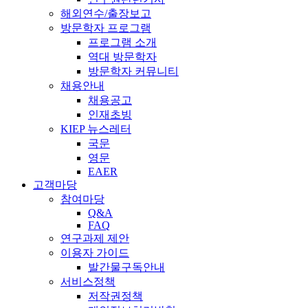
해외연수/출장보고
방문학자 프로그램
프로그램 소개
역대 방문학자
방문학자 커뮤니티
채용안내
채용공고
인재초빙
KIEP 뉴스레터
국문
영문
EAER
고객마당
참여마당
Q&A
FAQ
연구과제 제안
이용자 가이드
발간물구독안내
서비스정책
저작권정책