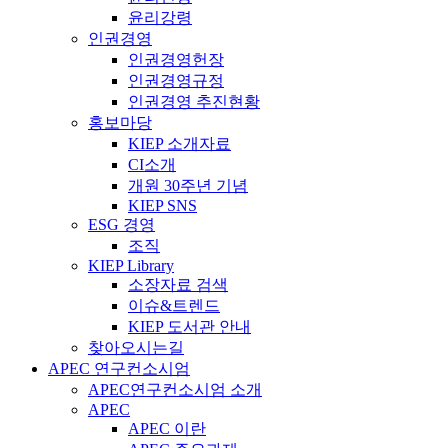
윤리강령
인권경영
인권경영헌장
인권경영규정
인권경영 추진현황
홍보마당
KIEP 소개자료
CI소개
개원 30주년 기념
KIEP SNS
ESG 경영
조직
KIEP Library
소장자료 검색
이슈&트렌드
KIEP 도서관 안내
찾아오시는길
APEC 연구컨소시엄
APEC연구컨소시엄 소개
APEC
APEC 이란