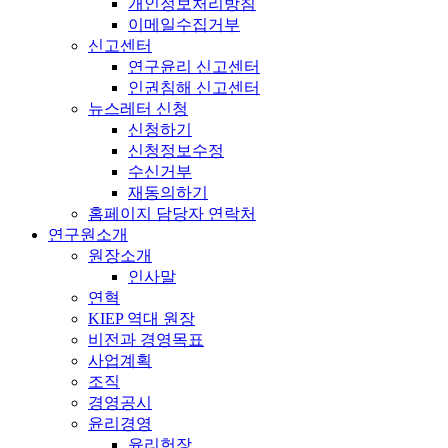
개인정보처리방침
이메일수집거부
신고센터
연구윤리 신고센터
인권침해 신고센터
뉴스레터 신청
신청하기
신청정보수정
수신거부
재동의하기
홈페이지 담당자 연락처
연구원소개
원장소개
인사말
연혁
KIEP 역대 원장
비전과 경영목표
사업계획
조직
경영공시
윤리경영
윤리헌장