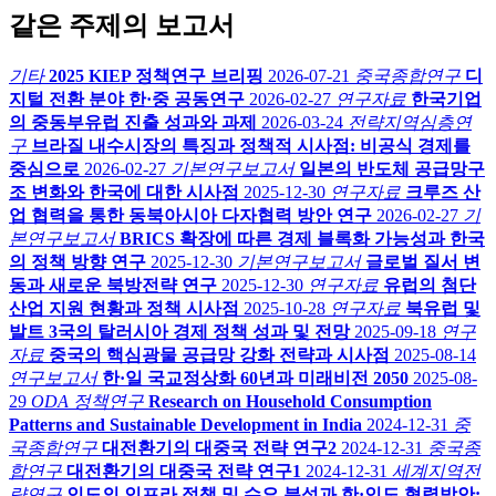
같은 주제의 보고서
기타
2025 KIEP 정책연구 브리핑
2026-07-21
중국종합연구
디
지털 전환 분야 한·중 공동연구
2026-02-27
연구자료
한국기업
의 중동부유럽 진출 성과와 과제
2026-03-24
전략지역심층연
구
브라질 내수시장의 특징과 정책적 시사점: 비공식 경제를
중심으로
2026-02-27
기본연구보고서
일본의 반도체 공급망구
조 변화와 한국에 대한 시사점
2025-12-30
연구자료
크루즈 산
업 협력을 통한 동북아시아 다자협력 방안 연구
2026-02-27
기
본연구보고서
BRICS 확장에 따른 경제 블록화 가능성과 한국
의 정책 방향 연구
2025-12-30
기본연구보고서
글로벌 질서 변
동과 새로운 북방전략 연구
2025-12-30
연구자료
유럽의 첨단
산업 지원 현황과 정책 시사점
2025-10-28
연구자료
북유럽 및
발트 3국의 탈러시아 경제 정책 성과 및 전망
2025-09-18
연구
자료
중국의 핵심광물 공급망 강화 전략과 시사점
2025-08-14
연구보고서
한·일 국교정상화 60년과 미래비전 2050
2025-08-
29
ODA 정책연구
Research on Household Consumption
Patterns and Sustainable Development in India
2024-12-31
중
국종합연구
대전환기의 대중국 전략 연구2
2024-12-31
중국종
합연구
대전환기의 대중국 전략 연구1
2024-12-31
세계지역전
략연구
인도의 인프라 정책 및 수요 분석과 한·인도 협력방안: