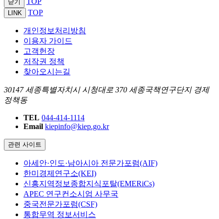
TOP
닫기
TOP
LINK
개인정보처리방침
이용자 가이드
고객헌장
저작권 정책
찾아오시는길
30147 세종특별자치시 시청대로 370 세종국책연구단지 경제
정책동
TEL
044-414-1114
Email
kiepinfo@kiep.go.kr
관련 사이트
아세안·인도·남아시아 전문가포럼(AIF)
한미경제연구소(KEI)
신흥지역정보종합지식포탈(EMERiCs)
APEC 연구컨소시엄 사무국
중국전문가포럼(CSF)
통합무역 정보서비스