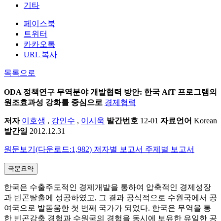
기타
페이스북
트위터
카카오톡
URL 복사
목록으로
ODA 정책연구
무역분야 개발협력 방안: 한국 AfT 프로그램의
원조효과성 강화를 중심으로
경제협력
저자
이호생
,
강인수
,
이시욱
발간번호
12-01
자료언어
Korean
발간일
2012.12.31
원문보기(다운로드:1,982)
저자별 보고서
주제별 보고서
국문요약
한국은 수출주도적인 경제개발을 통하여 압축적인 경제성장
과 빈곤탈출에 성공하였고, 그 결과 공식적으로 수원국에서 공
여국으로 발돋움한 첫 번째 국가가 되었다. 한국은 무역을 통
한 빈곤감축 경험과 수원국의 경험을 동시에 보유한 유일한 공