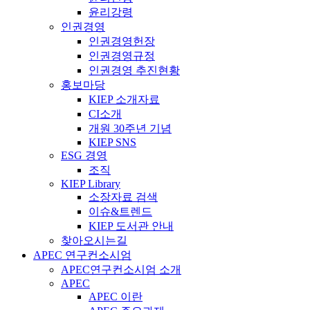
윤리강령
인권경영
인권경영헌장
인권경영규정
인권경영 추진현황
홍보마당
KIEP 소개자료
CI소개
개원 30주년 기념
KIEP SNS
ESG 경영
조직
KIEP Library
소장자료 검색
이슈&트렌드
KIEP 도서관 안내
찾아오시는길
APEC 연구컨소시엄
APEC연구컨소시엄 소개
APEC
APEC 이란