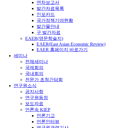
연차보고서
발간자료목록
인포카드
국가정책기여현황
발간물안내
구 발간자료
EAER(영문학술지)
EAER(East Asian Economic Review)
EAER 홈페이지 바로가기
세미나
전체세미나
국제회의
국내회의
전문가 초청간담회
연구원소식
공지사항
연구원동정
보도자료
언론속 KIEP
언론기고
언론인터뷰
연구원관련기사