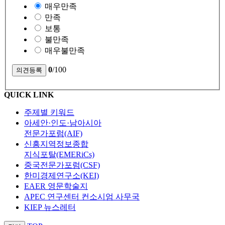
매우만족
만족
보통
불만족
매우불만족
0
/100
QUICK LINK
주제별 키워드
아세안·인도·남아시아
전문가포럼(AIF)
신흥지역정보종합
지식포탈(EMERiCs)
중국전문가포럼(CSF)
한미경제연구소(KEI)
EAER 영문학술지
APEC 연구센터 컨소시엄 사무국
KIEP 뉴스레터