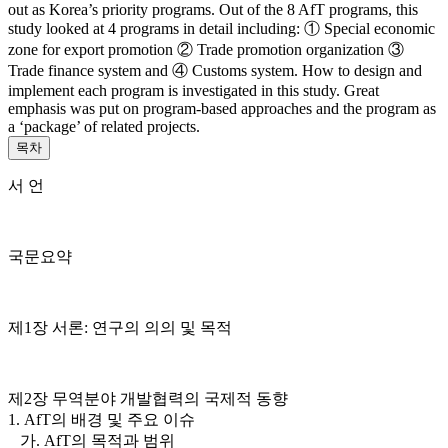
out as Korea’s priority programs. Out of the 8 AfT programs, this
study looked at 4 programs in detail including: ① Special economic
zone for export promotion ② Trade promotion organization ③
Trade finance system and ④ Customs system. How to design and
implement each program is investigated in this study. Great
emphasis was put on program-based approaches and the program as
a ‘package’ of related projects.
목차
서 언
국문요약
제1장 서론: 연구의 의의 및 목적
제2장 무역분야 개발협력의 국제적 동향
1. AfT의 배경 및 주요 이슈
가. AfT의 목적과 범위