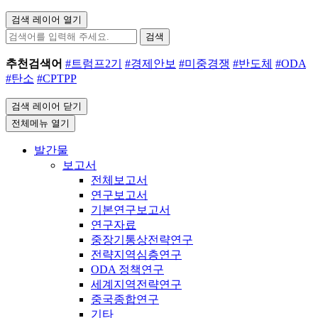
검색 레이어 열기
검색
추천검색어
#트럼프2기
#경제안보
#미중경쟁
#반도체
#ODA
#탄소
#CPTPP
검색 레이어 닫기
전체메뉴 열기
발간물
보고서
전체보고서
연구보고서
기본연구보고서
연구자료
중장기통상전략연구
전략지역심층연구
ODA 정책연구
세계지역전략연구
중국종합연구
기타