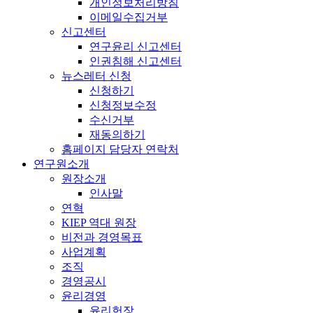
개인정보처리방침
이메일수집거부
신고센터
연구윤리 신고센터
인권침해 신고센터
뉴스레터 신청
신청하기
신청정보수정
수신거부
재동의하기
홈페이지 담당자 연락처
연구원소개
원장소개
인사말
연혁
KIEP 역대 원장
비전과 경영목표
사업계획
조직
경영공시
윤리경영
윤리헌장