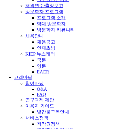
해외연수/출장보고
방문학자 프로그램
프로그램 소개
역대 방문학자
방문학자 커뮤니티
채용안내
채용공고
인재초빙
KIEP 뉴스레터
국문
영문
EAER
고객마당
참여마당
Q&A
FAQ
연구과제 제안
이용자 가이드
발간물구독안내
서비스정책
저작권정책