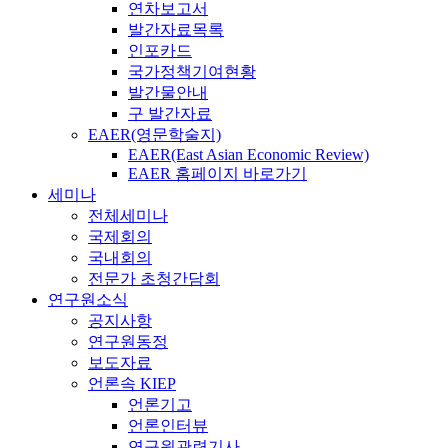
연차보고서
발간자료목록
인포카드
국가정책기여현황
발간물안내
구 발간자료
EAER(영문학술지)
EAER(East Asian Economic Review)
EAER 홈페이지 바로가기
세미나
전체세미나
국제회의
국내회의
전문가 초청간담회
연구원소식
공지사항
연구원동정
보도자료
언론속 KIEP
언론기고
언론인터뷰
연구원관련기사