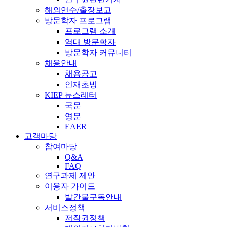
해외연수/출장보고
방문학자 프로그램
프로그램 소개
역대 방문학자
방문학자 커뮤니티
채용안내
채용공고
인재초빙
KIEP 뉴스레터
국문
영문
EAER
고객마당
참여마당
Q&A
FAQ
연구과제 제안
이용자 가이드
발간물구독안내
서비스정책
저작권정책