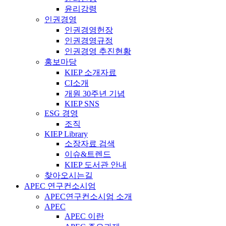
윤리강령
인권경영
인권경영헌장
인권경영규정
인권경영 추진현황
홍보마당
KIEP 소개자료
CI소개
개원 30주년 기념
KIEP SNS
ESG 경영
조직
KIEP Library
소장자료 검색
이슈&트렌드
KIEP 도서관 안내
찾아오시는길
APEC 연구컨소시엄
APEC연구컨소시엄 소개
APEC
APEC 이란