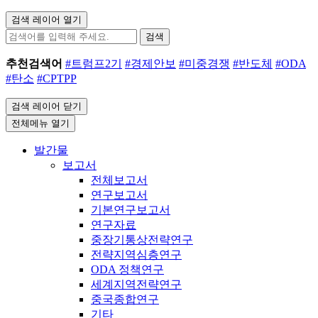
검색 레이어 열기
검색
추천검색어
#트럼프2기
#경제안보
#미중경쟁
#반도체
#ODA
#탄소
#CPTPP
검색 레이어 닫기
전체메뉴 열기
발간물
보고서
전체보고서
연구보고서
기본연구보고서
연구자료
중장기통상전략연구
전략지역심층연구
ODA 정책연구
세계지역전략연구
중국종합연구
기타