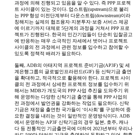
과정에 의해 진행되고 있음을 알 수 있다. 즉 PPP 프로젝
트 사이클이 있는 것이다. 업스트림(upstream)으로 불리
는 PPP 형성 이전단계부터 다운스트림(downstream)이라
칭해지는 실제의 협조융자·지분투자·보증 서비스 제공
에 이르기까지 대체로 5단계의 과정을 거쳐서 PPP 프로
젝트가 진행된다. 한국의 민간기업들이 단순히 입찰공고
에 반응하는 매우 소극적인 자세에서 벗어나 프로젝트
사이클의 전 과정에서 관련 정보를 입수하고 참여할 수
있도록 정책적 배려가 필요하다.
둘째, ADB의 아태지역 프로젝트 준비기금(AP3F) 및 세
계은행그룹의 글로벌인프라펀드(GIF) 등 신탁기금 출연
을 확대하고, 적극적으로 활용해야 한다. 프로젝트 사이
클의 전 과정에서 상세한 프로젝트 정보를 입수하기 위
해서는 MDB가 개도국의 PPP 사업 추진을 도와주기 위
해 운영하는 다양한 신탁기금 출연을 통해 PPP 사업의
전 과정에서 발언권을 강화하는 작업도 필요하다. 신탁
기금은 재정을 출연한 국가들이 ‘이사회’를 구성하여 중
요한 결정을 내리는 것이 일반적인 운영방식이다. ADB
에서 운영하는 AP3F 신탁기금의 경우 일본, 호주, 캐나
다 등 전통적인 기금출연국에 더하여 2023년부터 우리나
라도 500만 달러의 기금을 출연하여 동참하고 있어, 향후