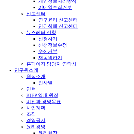
개인정보처리방침
이메일수집거부
신고센터
연구윤리 신고센터
인권침해 신고센터
뉴스레터 신청
신청하기
신청정보수정
수신거부
재동의하기
홈페이지 담당자 연락처
연구원소개
원장소개
인사말
연혁
KIEP 역대 원장
비전과 경영목표
사업계획
조직
경영공시
윤리경영
윤리헌장