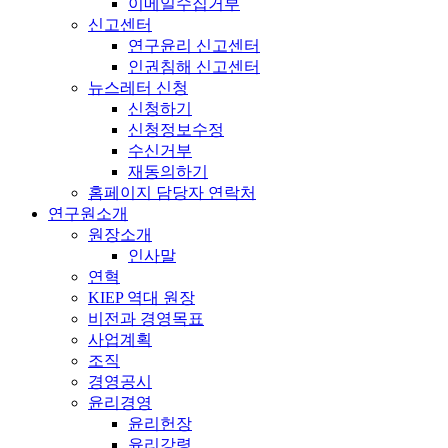
이메일수집거부
신고센터
연구윤리 신고센터
인권침해 신고센터
뉴스레터 신청
신청하기
신청정보수정
수신거부
재동의하기
홈페이지 담당자 연락처
연구원소개
원장소개
인사말
연혁
KIEP 역대 원장
비전과 경영목표
사업계획
조직
경영공시
윤리경영
윤리헌장
윤리강령