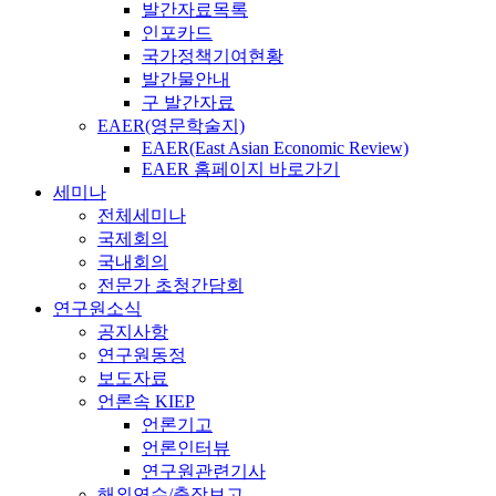
발간자료목록
인포카드
국가정책기여현황
발간물안내
구 발간자료
EAER(영문학술지)
EAER(East Asian Economic Review)
EAER 홈페이지 바로가기
세미나
전체세미나
국제회의
국내회의
전문가 초청간담회
연구원소식
공지사항
연구원동정
보도자료
언론속 KIEP
언론기고
언론인터뷰
연구원관련기사
해외연수/출장보고