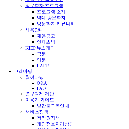
방문학자 프로그램
프로그램 소개
역대 방문학자
방문학자 커뮤니티
채용안내
채용공고
인재초빙
KIEP 뉴스레터
국문
영문
EAER
고객마당
참여마당
Q&A
FAQ
연구과제 제안
이용자 가이드
발간물구독안내
서비스정책
저작권정책
개인정보처리방침