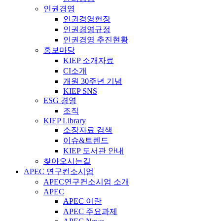
인권경영
인권경영헌장
인권경영규정
인권경영 추진현황
홍보마당
KIEP 소개자료
CI소개
개원 30주년 기념
KIEP SNS
ESG 경영
조직
KIEP Library
소장자료 검색
이슈&트렌드
KIEP 도서관 안내
찾아오시는길
APEC 연구컨소시엄
APEC연구컨소시엄 소개
APEC
APEC 이란
APEC 주요과제