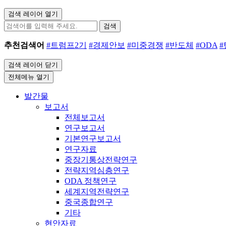
검색 레이어 열기
검색
추천검색어
#트럼프2기
#경제안보
#미중경쟁
#반도체
#ODA
검색 레이어 닫기
전체메뉴 열기
발간물
보고서
전체보고서
연구보고서
기본연구보고서
연구자료
중장기통상전략연구
전략지역심층연구
ODA 정책연구
세계지역전략연구
중국종합연구
기타
현안자료