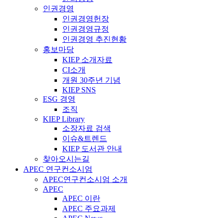
인권경영
인권경영헌장
인권경영규정
인권경영 추진현황
홍보마당
KIEP 소개자료
CI소개
개원 30주년 기념
KIEP SNS
ESG 경영
조직
KIEP Library
소장자료 검색
이슈&트렌드
KIEP 도서관 안내
찾아오시는길
APEC 연구컨소시엄
APEC연구컨소시엄 소개
APEC
APEC 이란
APEC 주요과제