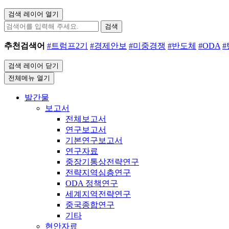
검색 레이어 열기
검색
추천검색어
#트럼프2기
#경제안보
#미중경쟁
#반도체
#ODA
검색 레이어 닫기
전체메뉴 열기
발간물
보고서
전체보고서
연구보고서
기본연구보고서
연구자료
중장기통상전략연구
전략지역심층연구
ODA 정책연구
세계지역전략연구
중국종합연구
기타
현안자료