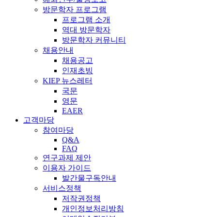
방문학자 프로그램
프로그램 소개
역대 방문학자
방문학자 커뮤니티
채용안내
채용공고
인재초빙
KIEP 뉴스레터
국문
영문
EAER
고객마당
참여마당
Q&A
FAQ
연구과제 제안
이용자 가이드
발간물구독안내
서비스정책
저작권정책
개인정보처리방침