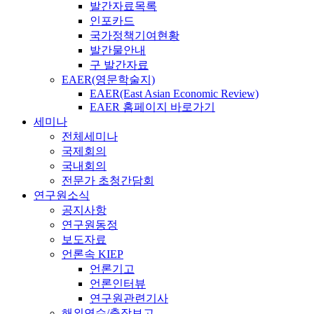
발간자료목록
인포카드
국가정책기여현황
발간물안내
구 발간자료
EAER(영문학술지)
EAER(East Asian Economic Review)
EAER 홈페이지 바로가기
세미나
전체세미나
국제회의
국내회의
전문가 초청간담회
연구원소식
공지사항
연구원동정
보도자료
언론속 KIEP
언론기고
언론인터뷰
연구원관련기사
해외연수/출장보고