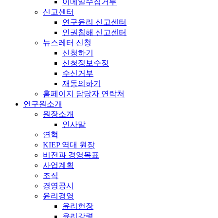
이메일수집거부
신고센터
연구윤리 신고센터
인권침해 신고센터
뉴스레터 신청
신청하기
신청정보수정
수신거부
재동의하기
홈페이지 담당자 연락처
연구원소개
원장소개
인사말
연혁
KIEP 역대 원장
비전과 경영목표
사업계획
조직
경영공시
윤리경영
윤리헌장
윤리강령