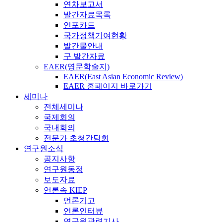
연차보고서
발간자료목록
인포카드
국가정책기여현황
발간물안내
구 발간자료
EAER(영문학술지)
EAER(East Asian Economic Review)
EAER 홈페이지 바로가기
세미나
전체세미나
국제회의
국내회의
전문가 초청간담회
연구원소식
공지사항
연구원동정
보도자료
언론속 KIEP
언론기고
언론인터뷰
연구원관련기사