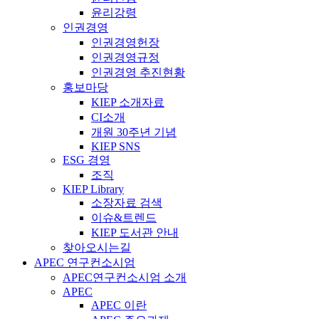
윤리강령
인권경영
인권경영헌장
인권경영규정
인권경영 추진현황
홍보마당
KIEP 소개자료
CI소개
개원 30주년 기념
KIEP SNS
ESG 경영
조직
KIEP Library
소장자료 검색
이슈&트렌드
KIEP 도서관 안내
찾아오시는길
APEC 연구컨소시엄
APEC연구컨소시엄 소개
APEC
APEC 이란