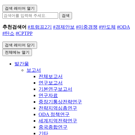
검색 레이어 열기
검색
추천검색어
#트럼프2기
#경제안보
#미중경쟁
#반도체
#ODA
#탄소
#CPTPP
검색 레이어 닫기
전체메뉴 열기
발간물
보고서
전체보고서
연구보고서
기본연구보고서
연구자료
중장기통상전략연구
전략지역심층연구
ODA 정책연구
세계지역전략연구
중국종합연구
기타