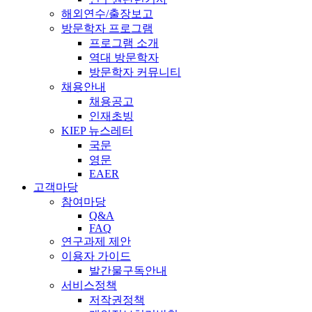
해외연수/출장보고
방문학자 프로그램
프로그램 소개
역대 방문학자
방문학자 커뮤니티
채용안내
채용공고
인재초빙
KIEP 뉴스레터
국문
영문
EAER
고객마당
참여마당
Q&A
FAQ
연구과제 제안
이용자 가이드
발간물구독안내
서비스정책
저작권정책