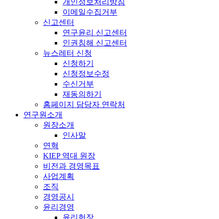
개인정보처리방침
이메일수집거부
신고센터
연구윤리 신고센터
인권침해 신고센터
뉴스레터 신청
신청하기
신청정보수정
수신거부
재동의하기
홈페이지 담당자 연락처
연구원소개
원장소개
인사말
연혁
KIEP 역대 원장
비전과 경영목표
사업계획
조직
경영공시
윤리경영
윤리헌장