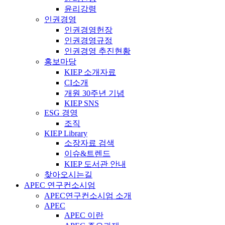
윤리강령
인권경영
인권경영헌장
인권경영규정
인권경영 추진현황
홍보마당
KIEP 소개자료
CI소개
개원 30주년 기념
KIEP SNS
ESG 경영
조직
KIEP Library
소장자료 검색
이슈&트렌드
KIEP 도서관 안내
찾아오시는길
APEC 연구컨소시엄
APEC연구컨소시엄 소개
APEC
APEC 이란