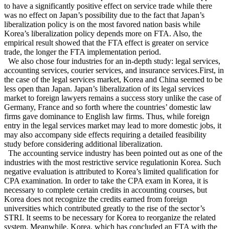
to have a significantly positive effect on service trade while there
was no effect on Japan’s possibility due to the fact that Japan’s
liberalization policy is on the most favored nation basis while
Korea’s liberalization policy depends more on FTA. Also, the
empirical result showed that the FTA effect is greater on service
trade, the longer the FTA implementation period.
We also chose four industries for an in-depth study: legal services,
accounting services, courier services, and insurance services.First, in
the case of the legal services market, Korea and China seemed to be
less open than Japan. Japan’s liberalization of its legal services
market to foreign lawyers remains a success story unlike the case of
Germany, France and so forth where the countries’ domestic law
firms gave dominance to English law firms. Thus, while foreign
entry in the legal services market may lead to more domestic jobs, it
may also accompany side effects requiring a detailed feasibility
study before considering additional liberalization.
The accounting service industry has been pointed out as one of the
industries with the most restrictive service regulationin Korea. Such
negative evaluation is attributed to Korea’s limited qualification for
CPA examination. In order to take the CPA exam in Korea, it is
necessary to complete certain credits in accounting courses, but
Korea does not recognize the credits earned from foreign
universities which contributed greatly to the rise of the sector’s
STRI. It seems to be necessary for Korea to reorganize the related
system. Meanwhile, Korea, which has concluded an FTA with the