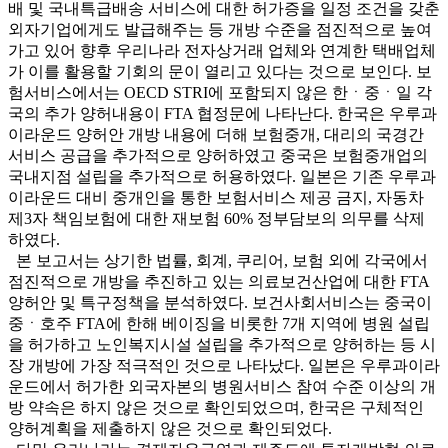
배 및 국내특급배송 서비스에 대한 허가증을 일정 조건을 갖춘
외자기업에게도 발급해주는 등 개방 수준을 점진적으로 높여
가고 있어 향후 우리나라 전자상거래 업체와 연계한 택배업체
가 이를 활용할 기회의 문이 열리고 있다는 것으로 보인다. 보
험서비스에서는 OECD STRI에 포함되지 않은 한ㆍ중ㆍ일 각
국의 추가 양허내용이 FTA 협정문에 나타난다. 한국은 우루과
이라운드 양허안 개방 내용에 더해 보험중개, 대리의 국경간
서비스 공급을 추가적으로 양허하였고 중국은 보험중개업의
국내지점 설립을 추가적으로 허용하였다. 일본은 기존 우루과
이라운드 대비 중개인을 통한 보험서비스 제공 금지, 자동차
제3자 책임보험에 대한 재보험 60% 정부담보의 의무를 삭제
하였다.
본 보고서는 상기한 법률, 회계, 쿠리어, 보험 외에 각국에서
점진적으로 개방을 추진하고 있는 의료보건산업에 대한 FTA
양허안 및 특구정책을 분석하였다. 보건사회서비스는 중국이
중ㆍ호주 FTA에 한해 베이징을 비롯한 7개 지역에 병원 설립
을 허가하고 노인복지시설 설립을 추가적으로 양허하는 등 시
장 개방에 가장 적극적인 것으로 나타났다. 일본은 우루과이라
운드에서 허가한 외국자본의 병원서비스 참여 수준 이상의 개
방 약속은 하지 않은 것으로 확인되었으며, 한국은 구체적인
양허계획을 제출하지 않은 것으로 확인되었다.