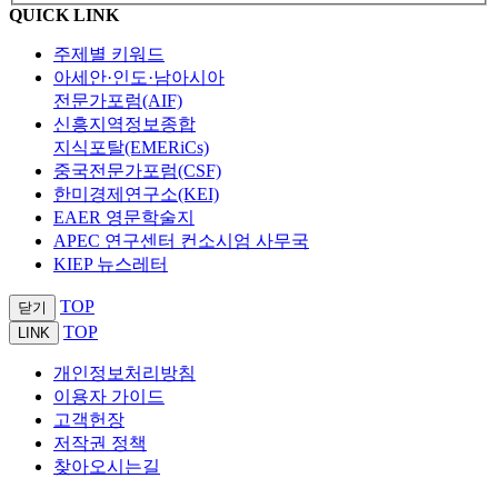
QUICK LINK
주제별 키워드
아세안·인도·남아시아
전문가포럼(AIF)
신흥지역정보종합
지식포탈(EMERiCs)
중국전문가포럼(CSF)
한미경제연구소(KEI)
EAER 영문학술지
APEC 연구센터 컨소시엄 사무국
KIEP 뉴스레터
TOP
닫기
TOP
LINK
개인정보처리방침
이용자 가이드
고객헌장
저작권 정책
찾아오시는길