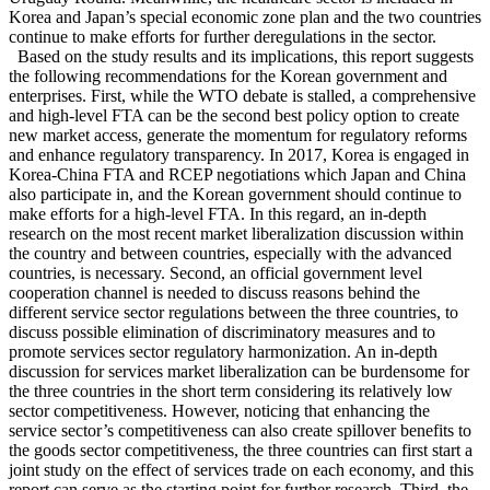
Korea and Japan’s special economic zone plan and the two countries
continue to make efforts for further deregulations in the sector.
Based on the study results and its implications, this report suggests
the following recommendations for the Korean government and
enterprises. First, while the WTO debate is stalled, a comprehensive
and high-level FTA can be the second best policy option to create
new market access, generate the momentum for regulatory reforms
and enhance regulatory transparency. In 2017, Korea is engaged in
Korea-China FTA and RCEP negotiations which Japan and China
also participate in, and the Korean government should continue to
make efforts for a high-level FTA. In this regard, an in-depth
research on the most recent market liberalization discussion within
the country and between countries, especially with the advanced
countries, is necessary. Second, an official government level
cooperation channel is needed to discuss reasons behind the
different service sector regulations between the three countries, to
discuss possible elimination of discriminatory measures and to
promote services sector regulatory harmonization. An in-depth
discussion for services market liberalization can be burdensome for
the three countries in the short term considering its relatively low
sector competitiveness. However, noticing that enhancing the
service sector’s competitiveness can also create spillover benefits to
the goods sector competitiveness, the three countries can first start a
joint study on the effect of services trade on each economy, and this
report can serve as the starting point for further research. Third, the