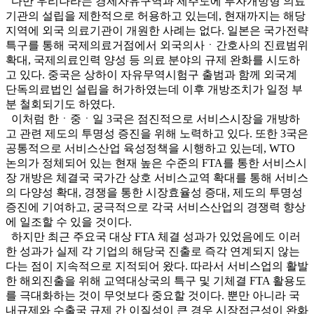
다만 우리나라는 경제자유구역과 제주도에 투자개방형 의료
기관의 설립을 제한적으로 허용하고 있는데, 현재까지는 해당
지역에 외국 의료기관이 개원한 사례는 없다. 일본은 국가전략
특구를 통해 국제의료거점에서 외국의사ㆍ간호사의 진료범위
확대, 국제의료인력 양성 등 의료 분야의 규제 완화를 시도하
고 있다. 중국은 상하이 자유무역시험구 출범과 함께 외국계
단독의료법인 설립을 허가하였는데 이후 개방조치가 일정 부
분 철회되기도 하였다.
이처럼 한ㆍ중ㆍ일 3국은 점진적으로 서비스시장을 개방하
고 관련 제도의 투명성 증진을 위해 노력하고 있다. 또한 3국은
공통적으로 서비스산업 육성정책을 시행하고 있는데, WTO
논의가 정체되어 있는 현재 높은 수준의 FTA를 통한 서비스시
장 개방은 체결국 국가간 상호 서비스교역 확대를 통해 서비스
의 다양성 확대, 경쟁을 통한 시장효율성 증대, 제도의 투명성
증진에 기여하고, 궁극적으로 각국 서비스산업의 경쟁력 향상
에 일조할 수 있을 것이다.
하지만 최근 주요국 대상 FTA 체결 성과가 있었음에도 이러
한 성과가 실제 각 기업의 해당국 진출로 즉각 연계되지 않는
다는 점이 지속적으로 지적되어 왔다. 따라서 서비스업의 활발
한 해외진출을 위해 교역대상국의 특구 및 기체결 FTA 활용도
를 극대화하는 것이 무엇보다 중요할 것이다. 뿐만 아니라 국
내규제와 수출국 규제 간 이질성이 큰 경우 시장접근성이 완화