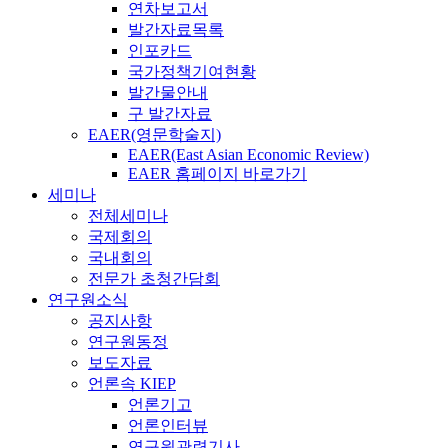
연차보고서
발간자료목록
인포카드
국가정책기여현황
발간물안내
구 발간자료
EAER(영문학술지)
EAER(East Asian Economic Review)
EAER 홈페이지 바로가기
세미나
전체세미나
국제회의
국내회의
전문가 초청간담회
연구원소식
공지사항
연구원동정
보도자료
언론속 KIEP
언론기고
언론인터뷰
연구원관련기사