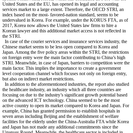
United States and the EU, has opened its legal and accounting
services market to a large extent. Therefore, the OECD STRI, an
index based on the most- favored-nation standard, seems to be
undervalued in Korea. For example, under the KORUS FTA, as of
2017, Korea now allows the United States law firms to hire a
Korean lawyer and this additional market access is not reflected in
the STRI.
In case of the courier services and insurance services industry, the
Chinese market seems to be less open compared to Korea and
Japan. Among the five policy areas within the STRI, the restrictions
on foreign entry were the main factor contributing to China’s high
STRI. Meanwhile, in case of Japan, barriers to competition were the
main factor. This implies the importance to create a government
level cooperation channel which focuses not only on foreign entry,
but also on indirect market restrictions.
In addition to the aforementioned industries, the report also studied
the healthcare industry, an industry which all three countries are
focusing on due to the industry’s significant growth potential based
on the advanced ICT technology. China seemed to be the most
active country to open its market compared to Korea and Japan. For
example, China has granted permission to establish hospitals in
seven areas including Beijing and the establishment of welfare
facilities for the elderly under the China-Australia FTA while Korea
and Japan has not made any additional commitments since the
Uruguay Round. Meanwhile, the healthcare sector is included in