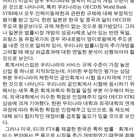
서비스 시장의 경우 우리나라와 중국이 비교적 개방 수준이 낮
은 것으로 나타나며, 특히 우리나라는 OECD와 World Bank
STRI에서 모두 인력이동제한과 관련한 규제에 대해 부정적인
평가를 받고 있다. 한편 일본은 한국 및 중국과 달리 OECD와
주요국 평균보다도 규제 제한이 없는 것으로 평가받았다. 그러
나 일본은 법률시장 개방의 성공사례로 남아 있는 반면 독일,
프랑스 등 유럽국가의 경우 국내로펌이 영미로펌에게 주도권
을 내준 것으로 알려져 있어, 우리나라 법률시장의 추가개방을
고려할 때 예상 파급효과에 대한 면밀한 분석이 선행되어야 할
것으로 보인다.
회계서비스업은 우리나라의 서비스 규제 수준이 가장 높은
산업 중 하나로 지적되었는데, 이러한 부정적인 평가는 상당
부분 우리나라의 제한적인 공인회계사 시험 응시자격에 기인
한 것으로 나타난다. 우리나라 공인회계사 시험에 응시하기 위
해서는 세무 혹은 회계과목의 학점을 일정 부분 이수해야 하는
데, 외국대학에서 이수한 학점은 인정해주지 않아 OECD STRI
상승에 크게 기여했다. 한편 우리나라 대학과 외국대학의 연계
과정에 따라 취득한 학점은 인정해주고 있으므로, 동 제도에
대해 보다 합리적인 재정비를 검토할 필요가 있을 것으로 보인
다.
그러나 미국, EU와 FTA를 체결한 한국은 특히 법률ㆍ회계서
비스 분야에서 큰 폭으로 시장을 추가 개방하였기 때문에 최혜