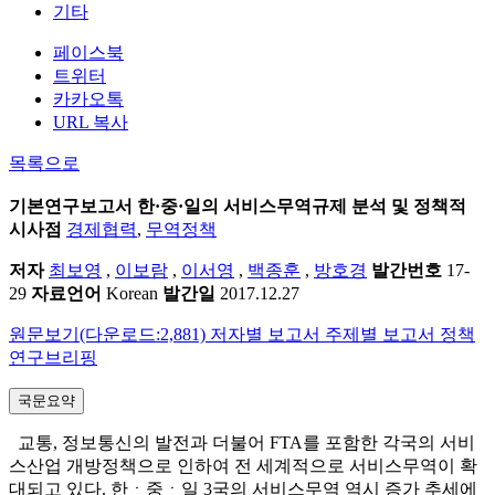
기타
페이스북
트위터
카카오톡
URL 복사
목록으로
기본연구보고서
한·중·일의 서비스무역규제 분석 및 정책적
시사점
경제협력
,
무역정책
저자
최보영
,
이보람
,
이서영
,
백종훈
,
방호경
발간번호
17-
29
자료언어
Korean
발간일
2017.12.27
원문보기(다운로드:2,881)
저자별 보고서
주제별 보고서
정책
연구브리핑
국문요약
교통, 정보통신의 발전과 더불어 FTA를 포함한 각국의 서비
스산업 개방정책으로 인하여 전 세계적으로 서비스무역이 확
대되고 있다. 한ㆍ중ㆍ일 3국의 서비스무역 역시 증가 추세에