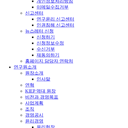
개인정보처리방침
이메일수집거부
신고센터
연구윤리 신고센터
인권침해 신고센터
뉴스레터 신청
신청하기
신청정보수정
수신거부
재동의하기
홈페이지 담당자 연락처
연구원소개
원장소개
인사말
연혁
KIEP 역대 원장
비전과 경영목표
사업계획
조직
경영공시
윤리경영
윤리헌장