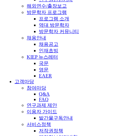
해외연수/출장보고
방문학자 프로그램
프로그램 소개
역대 방문학자
방문학자 커뮤니티
채용안내
채용공고
인재초빙
KIEP 뉴스레터
국문
영문
EAER
고객마당
참여마당
Q&A
FAQ
연구과제 제안
이용자 가이드
발간물구독안내
서비스정책
저작권정책