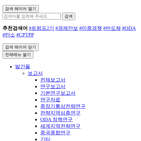
검색 레이어 열기
검색
추천검색어
#트럼프2기
#경제안보
#미중경쟁
#반도체
#ODA
#탄소
#CPTPP
검색 레이어 닫기
전체메뉴 열기
발간물
보고서
전체보고서
연구보고서
기본연구보고서
연구자료
중장기통상전략연구
전략지역심층연구
ODA 정책연구
세계지역전략연구
중국종합연구
기타