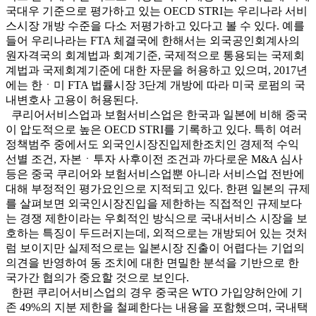
국대우 기준으로 평가하고 있는 OECD STRI는 우리나라 서비
스시장 개방 수준을 다소 저평가하고 있다고 볼 수 있다. 예를
들어 우리나라는 FTA 체결국에 한해서는 외국공인회계사의
원자격국의 회계법과 회계기준, 국제적으로 통용되는 국제회
계법과 국제회계기준에 대한 자문을 허용하고 있으며, 2017년
에는 한ㆍ미 FTA 법률시장 3단계 개방에 따라 미국 로펌의 국
내변호사 고용이 허용된다.
쿠리어서비스업과 보험서비스업은 한국과 일본에 비해 중국
이 압도적으로 높은 OECD STRI를 기록하고 있다. 특히 여러
정책범주 중에서도 외국인시장진입제한조치인 경제적 수익
선별 조건, 자본ㆍ투자 사후이전 조건과 까다로운 M&A 심사
등은 중국 쿠리어와 보험서비스업뿐 아니라 서비스업 전반에
대해 부정적인 평가요인으로 지적되고 있다. 한편 일본의 규제
를 살펴보면 외국인시장진입을 제한하는 직접적인 규제보다
는 경쟁 제한이라는 우회적인 방식으로 국내서비스 시장을 보
호하는 특징이 두드러지는데, 외적으로는 개방되어 있는 것처
럼 보이지만 실제적으로는 일본시장 진출이 어렵다는 기업의
의견을 반영하여 동 조치에 대한 면밀한 분석을 기반으로 한
국가간 협의가 중요할 것으로 보인다.
한편 쿠리어서비스업의 경우 중국은 WTO 가입양허안에 기
존 49%의 지분 제한을 철폐한다는 내용을 포함했으며, 국내택