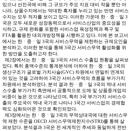
있으나 선진국에 비해 그 규모가 주요 지표 대비 작을 뿐만 아
니라, 상품수지에서는 막대한 흑자를 누리고 있는 반면 서비스
수지는 모두 적자를 보이고 있다. 이러한 가운데 한ㆍ중ㆍ일 3
국은 모두 새로운 성장동력으로서 서비스산업의 중요성을 인
식하고, 규제 완화를 포함한 서비스업 육성정책과 특구 및
FTA를 활용한 대외개방정책을 시행하고 있다. 이에 본 보고서
에서는 한ㆍ중ㆍ일 3국의 서비스무역을 제한하는 규제요인을
분석하고, 이러한 분석을 통해 3국간 서비스무역 활성화를 위
한 방안을 도출하고자 한다.
제2장에서는 한ㆍ중ㆍ일 3국의 서비스 수출입 현황을 살펴보
았다. 특히 총액수준의 통계분석에 더하여 한ㆍ중ㆍ일 3국의
생산구조가 글로벌 가치사슬(GVC) 차원에서 면밀히 연계되
어 있는 것을 고려하여 3국간 서비스무역의 흐름을 부가가치
차원에서 분석하였다. 분석 결과 한ㆍ중ㆍ일 3국의 역내 서비
스수출 부가가치 측면에서 공통적으로 도매 및 상품중개업의
비중이 높은 것으로 나타났으며, 특히 3국 부가가치 서비스수
출의 주요국이 역내 국가로 나타나 3국간 서비스업의 경제협
력도 심화되어온 것으로 확인되었다.
제3장에서는 한ㆍ중ㆍ일 3국의 무역상대국에 대한 서비스무
역 제한 수준을 OECD 서비스무역제한지수(STRI)를 통해 살
펴보았다. 분석결과 3국은 전 세계적인 추세와 동일하게 전반