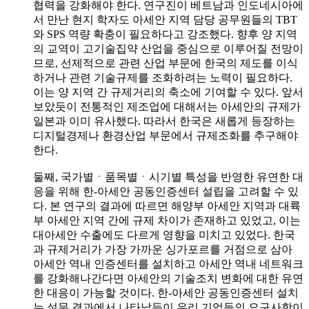
협력을 강화해야 한다. 연구진이 베트남과 인도네시아에
서 만난 현지 학자도 아세안 지역 담당 공무원들의 TBT
와 SPS 역량 확충이 필요하다고 강조했다. 향후 양 지역
의 교역이 고기술집약 산업을 중심으로 이루어질 전망이
므로, 선제적으로 관련 산업 부문에 한국의 제도를 이식
하거나 관련 기술규제를 조화하려는 노력이 필요하다.
이는 양 지역 간 규제거리의 축소에 기여할 수 있다. 앞서
보았듯이 전통적인 제조업에 대해서는 아세안의 규제가
일본과 이미 유사했다. 따라서 한국은 새롭게 등장하는
디지털경제나 환경산업 부문에서 규제조화를 추구해야
한다.
둘째, 국가별ㆍ품목별ㆍ시기별 특성을 반영한 유연한 대
응을 위해 한-아세안 공동인증센터 설립을 고려할 수 있
다. 본 연구의 결과에 따르면 해양부 아세안 지역과 대륙
부 아세안 지역 간에 규제 차이가 존재하고 있었고, 이는
대아세안 수출에도 다르게 영향을 미치고 있었다. 한국
과 규제거리가 가장 가까운 싱가포르를 거점으로 삼아
아세안 역내 인증센터를 설치하고 아세안 역내 네트워크
를 강화해나간다면 아세안의 기술조치 변화에 대한 유연
한 대응이 가능할 것이다. 한-아세안 공동인증센터 설치
는 설문 결과에서 나타났듯이 우리 기업들의 요구사항이