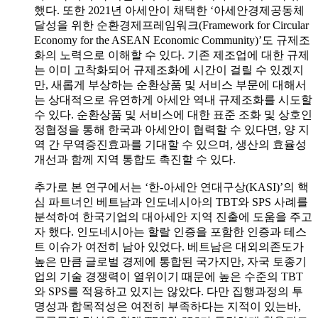
했다. 또한 2021년 아세안이 채택한 ‘아세안경제공동체
달성을 위한 순환경제프레임워크(Framework for Circular
Economy for the ASEAN Economic Community)’도 규제조
화의 노력으로 이해할 수 있다. 기존 제조업에 대한 규제
는 이미 고착화되어 규제조화에 시간이 걸릴 수 있겠지
만, 새롭게 부상하는 순환상품 및 서비스 부문에 대해서
는 상대적으로 유연하게 아세안 역내 규제조화를 시도할
수 있다. 순환상품 및 서비스에 대한 표준 조화 및 상호인
정협정을 통해 한국과 아세안이 협력할 수 있다면, 양 지
역 간 무역증진효과를 기대할 수 있으며, 생산의 효율성
개선과 함께 지역 통합도 촉진할 수 있다.
추가로 본 연구에서는 ‘한-아세안 연대구상(KASI)’의 핵
심 파트너인 베트남과 인도네시아의 TBT와 SPS 사례를
분석하여 한국기업의 대아세안 지역 진출에 도움을 주고
자 했다. 인도네시아는 할랄 인증을 포함한 인증과 테스
트 이슈가 여전히 남아 있었다. 베트남은 대외의존도가
높은 만큼 글로벌 경제에 통합된 국가지만, 자국 토종기
업의 기술 경쟁력이 열위이기 때문에 높은 수준의 TBT
와 SPS를 적용하고 있지는 않았다. 다만 집행과정의 투
명성과 합목적성은 여전히 부족하다는 지적이 있는바,