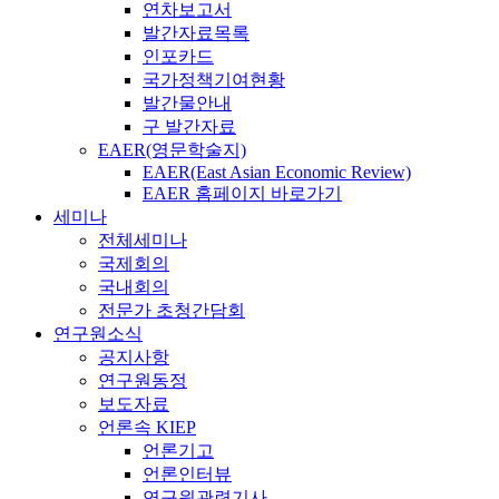
연차보고서
발간자료목록
인포카드
국가정책기여현황
발간물안내
구 발간자료
EAER(영문학술지)
EAER(East Asian Economic Review)
EAER 홈페이지 바로가기
세미나
전체세미나
국제회의
국내회의
전문가 초청간담회
연구원소식
공지사항
연구원동정
보도자료
언론속 KIEP
언론기고
언론인터뷰
연구원관련기사