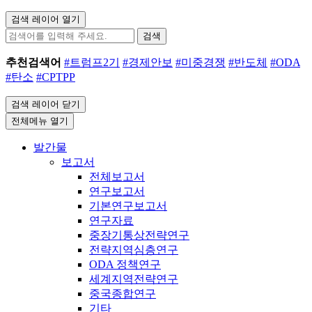
검색 레이어 열기
검색
추천검색어
#트럼프2기
#경제안보
#미중경쟁
#반도체
#ODA
#탄소
#CPTPP
검색 레이어 닫기
전체메뉴 열기
발간물
보고서
전체보고서
연구보고서
기본연구보고서
연구자료
중장기통상전략연구
전략지역심층연구
ODA 정책연구
세계지역전략연구
중국종합연구
기타