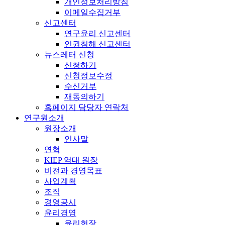
개인정보처리방침
이메일수집거부
신고센터
연구윤리 신고센터
인권침해 신고센터
뉴스레터 신청
신청하기
신청정보수정
수신거부
재동의하기
홈페이지 담당자 연락처
연구원소개
원장소개
인사말
연혁
KIEP 역대 원장
비전과 경영목표
사업계획
조직
경영공시
윤리경영
윤리헌장