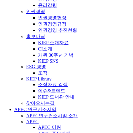
윤리강령
인권경영
인권경영헌장
인권경영규정
인권경영 추진현황
홍보마당
KIEP 소개자료
CI소개
개원 30주년 기념
KIEP SNS
ESG 경영
조직
KIEP Library
소장자료 검색
이슈&트렌드
KIEP 도서관 안내
찾아오시는길
APEC 연구컨소시엄
APEC연구컨소시엄 소개
APEC
APEC 이란