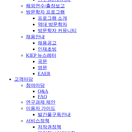
해외연수/출장보고
방문학자 프로그램
프로그램 소개
역대 방문학자
방문학자 커뮤니티
채용안내
채용공고
인재초빙
KIEP 뉴스레터
국문
영문
EAER
고객마당
참여마당
Q&A
FAQ
연구과제 제안
이용자 가이드
발간물구독안내
서비스정책
저작권정책