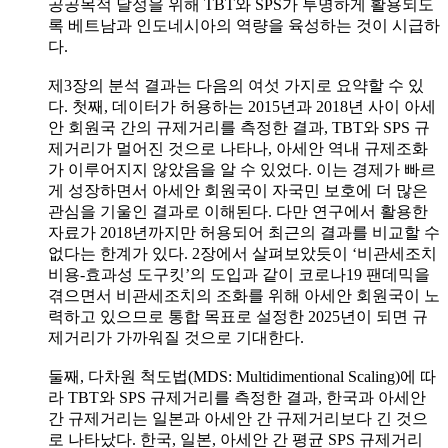
공공목적 달성을 위해 TBT와 SPS가 투명하게 활용되도
록 베트남과 인도네시아의 역량을 육성하는 것이 시급하
다.
제3장의 분석 결과는 다음의 여섯 가지로 요약할 수 있
다. 첫째, 데이터가 허용하는 2015년과 2018년 사이 아세
안 회원국 간의 규제거리를 측정한 결과, TBT와 SPS 규
제거리가 멀어진 것으로 나타나, 아세안 역내 규제조화
가 이루어지지 않았음을 알 수 있었다. 이는 경제가 빠르
게 성장하면서 아세안 회원국이 자국민 보호에 더 많은
관심을 기울인 결과로 이해된다. 다만 연구에서 활용한
자료가 2018년까지만 허용되어 최근의 결과를 비교할 수
없다는 한계가 있다. 2장에서 살펴보았듯이 ‘비관세조치
비용-효과성 도구킷’의 도입과 같이 코로나19 팬데믹을
겪으면서 비관세조치의 조화를 위해 아세안 회원국이 노
력하고 있으므로 통합 목표로 설정한 2025년이 되면 규
제거리가 가까워질 것으로 기대한다.
둘째, 다차원 척도법(MDS: Multidimentional Scaling)에 따
라 TBT와 SPS 규제거리를 측정한 결과, 한국과 아세안
간 규제거리는 일본과 아세안 간 규제거리보다 긴 것으
로 나타났다. 한국, 일본, 아세안 간 평균 SPS 규제거리