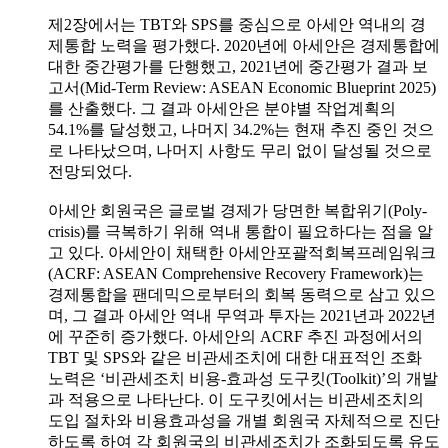
제2장에서는 TBT와 SPS를 중심으로 아세안 역내의 경
제통합 노력을 평가했다. 2020년에 아세안은 경제통합에
대한 중간평가를 단행했고, 2021년에 중간평가 결과 보
고서(Mid-Term Review: ASEAN Economic Blueprint 2025)
를 산출했다. 그 결과 아세안은 분야별 작업계획의
54.1%를 달성했고, 나머지 34.2%는 현재 추진 중인 것으
로 나타났으며, 나머지 사항도 무리 없이 달성될 것으로
전망되었다.
아세안 회원국은 글로벌 경제가 당면한 복합위기(Poly-
crisis)를 극복하기 위해 역내 통합이 필요하다는 점을 알
고 있다. 아세안이 채택한 아세안포괄적회복프레임워크
(ACRF: ASEAN Comprehensive Recovery Framework)는
경제통합을 팬데믹으로부터의 회복 동력으로 삼고 있으
며, 그 결과 아세안 역내 무역과 투자는 2021년과 2022년
에 꾸준히 증가했다. 아세안의 ACRF 추진 과정에서의
TBT 및 SPS와 같은 비관세조치에 대한 대표적인 조화
노력은 ‘비관세조치 비용-효과성 도구킷(Toolkit)’의 개발
과 적용으로 나타난다. 이 도구킷에서는 비관세조치의
도입 절차와 비용효과성을 개별 회원국 자체적으로 진단
하도록 하여 각 회원국의 비관세조치가 조화되도록 유도