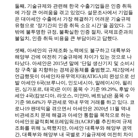
둘째, 기술규제와 관련해 한국 수출기업들은 인증 취득
에 가장 큰 어려움을 겪고 있었다. 설문조사에서 기업들
은 대아세안 수출에서 가장 해결하기 어려운 기술규제
유형으로 ‘장기간의 인증 취득 소요 시간’을 꼽았다. 그
밖에 불투명한 규정, 불확실한 인증 절차, 국제표준과의
불일치, 인증 취득 비용을 큰 부담이라고 답했다.
셋째, 아세안의 규제조화 노력에도 불구하고 대륙부와
해양부 간에 여전히 기술규제에 차이가 있는 것으로 나
타났다. 아세안은 2015년 말에 ‘단일 생산기지 및 소비시
장 구축’을 지향하는 경제공동체를 출범했고, 제2장에서
언급했듯이 아세안자유무역지대(ATIGA)의 완성으로 선
발 아세안 6국(브루나이, 인도네시아, 말레이시아, 필리
핀, 싱가포르, 태국)은 이미 품목 수 기준 99.29%, 후발 아
세안 4국(캄보디아, 라오스, 미얀마, 베트남)은 품목 수
기준 98.64%가 무관세로 역내 무역 거래를 하고 있다. 코
로나19 팬데믹을 겪으면서 아세안은 2020년 11월 역내
비관세조치 문제 해결과 아세안 통합을 목적으로 하는
아세안포괄적회복프레임워크(ACRF)를 추진하며 규제
조화를 위해 노력했지만, 아세안 대륙부와 해양부 권역
간, 대륙부와 해양부 내 국별로 기술규제에 여전히 차이