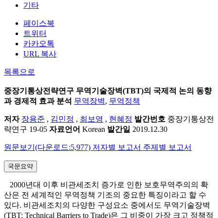
기타
페이스북
트위터
카카오톡
URL 복사
목록으로
중장기통상전략연구
무역기술장벽(TBT)의 국제적 논의 동향
과 경제적 효과 분석
무역장벽
,
무역정책
저자
장용준
,
김민정
,
최보영
,
현혜정
발간번호
중장기통상전
략연구 19-05
자료언어
Korean
발간일
2019.12.30
원문보기(다운로드:5,977)
저자별 보고서
주제별 보고서
국문요약
2000년대 이후 비관세조치 증가로 인한 보호무역주의의 확
산은 전 세계적인 무역정책 기조의 중요한 특징이라고 할 수
있다. 비관세조치의 다양한 구성요소 중에서도 무역기술장벽
(TBT: Technical Barriers to Trade)은 그 비중이 가장 크고 정책적