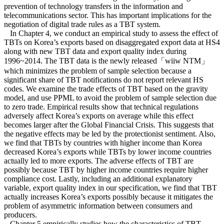
prevention of technology transfers in the information and
telecommunications sector. This has important implications for the
negotiation of digital trade rules as a TBT system.
In Chapter 4, we conduct an empirical study to assess the effect of
TBTs on Korea’s exports based on disaggregated export data at HS4
along with new TBT data and export quality index during
1996~2014. The TBT data is the newly released「wiiw NTM」
which minimizes the problem of sample selection because a
significant share of TBT notifications do not report relevant HS
codes. We examine the trade effects of TBT based on the gravity
model, and use PPML to avoid the problem of sample selection due
to zero trade. Empirical results show that technical regulations
adversely affect Korea’s exports on average while this effect
becomes larger after the Global Financial Crisis. This suggests that
the negative effects may be led by the protectionist sentiment. Also,
we find that TBTs by countries with higher income than Korea
decreased Korea’s exports while TBTs by lower income countries
actually led to more exports. The adverse effects of TBT are
possibly because TBT by higher income countries require higher
compliance cost. Lastly, including an additional explanatory
variable, export quality index in our specification, we find that TBT
actually increases Korea’s exports possibly because it mitigates the
problem of asymmetric information between consumers and
producers.
Chapter 5 empirically studies how the characteristics of TBT