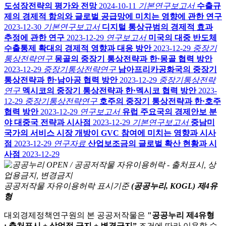
도성장전략의 평가와 전망
2024-10-11
기본연구보고서
수출규
제의 경제적 함의와 글로벌 공급망에 미치는 영향에 관한 연구
2023-12-30
기본연구보고서
디지털 통상규범의 경제적 효과
추정에 관한 연구
2023-12-29
연구보고서
미국의 대중 반도체
수출통제 확대의 경제적 영향과 대응 방안
2023-12-29
중장기
통상전략연구
몽골의 중장기 통상전략과 한·몽골 협력 방안
2023-12-29
중장기통상전략연구
남아프리카공화국의 중장기
통상전략과 한·남아공 협력 방안
2023-12-29
중장기통상전략
연구
멕시코의 중장기 통상전략과 한·멕시코 협력 방안
2023-
12-29
중장기통상전략연구
호주의 중장기 통상전략과 한·호주
협력 방안
2023-12-29
연구보고서
유럽 주요국의 경제안보 분
야 대중국 전략과 시사점
2023-12-29
기본연구보고서
중남미
국가의 서비스 시장 개방이 GVC 참여에 미치는 영향과 시사
점
2023-12-29
연구자료
산업보조금의 글로벌 확산 현황과 시
사점
2023-12-29
공공저작물 자유이용허락 표시기준
(공공누리, KOGL) 제4유
형
대외경제정책연구원의 본 공공저작물은
"공공누리 제4유형
: 출처표시 + 상업적 금지 + 변경금지”
조건에 따라 이용할 수