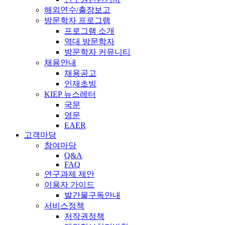
해외연수/출장보고
방문학자 프로그램
프로그램 소개
역대 방문학자
방문학자 커뮤니티
채용안내
채용공고
인재초빙
KIEP 뉴스레터
국문
영문
EAER
고객마당
참여마당
Q&A
FAQ
연구과제 제안
이용자 가이드
발간물구독안내
서비스정책
저작권정책