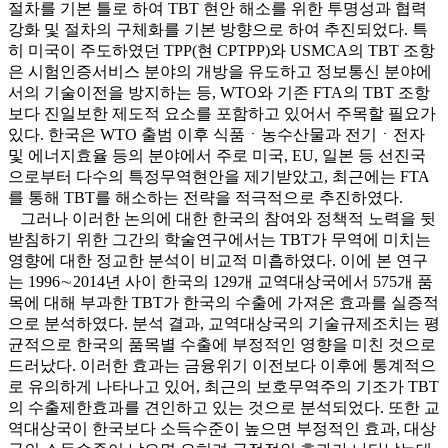
절차를 기본 틀로 하여 TBT 현안 해소를 위한 투명성과 협력
강화 및 절차의 구체화를 기본 방향으로 하여 추진되었다. 특
히 미국이 주도하였던 TPP(현 CPTPP)와 USMCA의 TBT 조항
은 시험인증서비스 분야의 개방을 유도하고 정보통신 분야에
서의 기술이전을 방지하는 등, WTO와 기존 FTA의 TBT 조항
보다 진일보한 제도적 요소를 포함하고 있어서 주목할 필요가
있다. 한국은 WTO 출범 이후 식품ㆍ농수산물과 전기ㆍ전자
및 에너지효율 등의 분야에서 주로 미국, EU, 일본 등 선진국
으로부터 다수의 특정무역현안을 제기받았고, 최근에는 FTA
를 통해 TBT를 해소하는 전략을 적극적으로 추진하였다.
그러나 이러한 논의에 대한 한국의 참여와 정책적 노력을 뒷
받침하기 위한 그간의 학술연구에서는 TBT가 무역에 미치는
영향에 대한 정교한 분석이 비교적 미흡하였다. 이에 본 연구
는 1996∼2014년 사이 한국의 129개 교역대상국에서 575개 품
목에 대해 부과한 TBT가 한국의 수출에 가져온 효과를 실증적
으로 분석하였다. 분석 결과, 교역대상국의 기술규제조치는 평
균적으로 한국의 품목별 수출에 부정적인 영향을 미친 것으로
드러났다. 이러한 효과는 금융위기 이전보다 이후에 통계적으
로 유의하게 나타나고 있어, 최근의 보호무역주의 기조가 TBT
의 수출제한효과를 견인하고 있는 것으로 분석되었다. 또한 교
역대상국이 한국보다 소득수준이 높으면 부정적인 효과, 대상