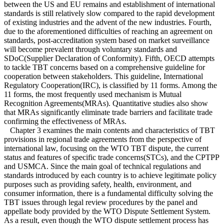
between the US and EU remains and establishment of international
standards is still relatively slow compared to the rapid development
of existing industries and the advent of the new industries. Fourth,
due to the aforementioned difficulties of reaching an agreement on
standards, post-accreditation system based on market surveillance
will become prevalent through voluntary standards and
SDoC(Supplier Declaration of Conformity). Fifth, OECD attempts
to tackle TBT concerns based on a comprehensive guideline for
cooperation between stakeholders. This guideline, International
Regulatory Cooperation(IRC), is classified by 11 forms. Among the
11 forms, the most frequently used mechanism is Mutual
Recognition Agreements(MRAs). Quantitative studies also show
that MRAs significantly eliminate trade barriers and facilitate trade
confirming the effectiveness of MRAs.
Chapter 3 examines the main contents and characteristics of TBT
provisions in regional trade agreements from the perspective of
international law, focusing on the WTO TBT dispute, the current
status and features of specific trade concerns(STCs), and the CPTPP
and USMCA. Since the main goal of technical regulations and
standards introduced by each country is to achieve legitimate policy
purposes such as providing safety, health, environment, and
consumer information, there is a fundamental difficulty solving the
TBT issues through legal review procedures by the panel and
appellate body provided by the WTO Dispute Settlement System.
As a result, even though the WTO dispute settlement process has