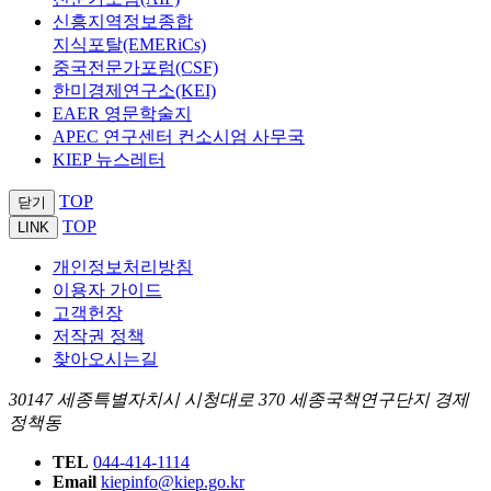
신흥지역정보종합
지식포탈(EMERiCs)
중국전문가포럼(CSF)
한미경제연구소(KEI)
EAER 영문학술지
APEC 연구센터 컨소시엄 사무국
KIEP 뉴스레터
TOP
닫기
TOP
LINK
개인정보처리방침
이용자 가이드
고객헌장
저작권 정책
찾아오시는길
30147 세종특별자치시 시청대로 370 세종국책연구단지 경제
정책동
TEL
044-414-1114
Email
kiepinfo@kiep.go.kr