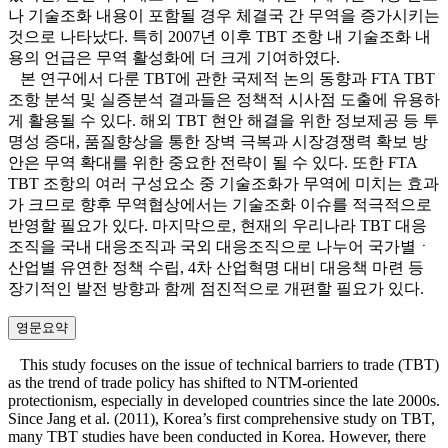
나 기술조화 내용이 포함될 경우 체결국 간 무역을 증가시키는
것으로 나타났다. 특히 2007년 이후 TBT 조항 내 기술조화 내
용의 언급은 무역 활성화에 더 크게 기여하였다.
본 연구에서 다룬 TBT에 관한 국제적 논의 동향과 FTA TBT
조항 분석 및 실증분석 결과들은 정책적 시사점 도출에 유용하
게 활용될 수 있다. 해외 TBT 현안 해결을 위한 정보제공 등 투
명성 증대, 품질향상을 통한 장벽 극복과 시장경쟁력 확보 방
안은 무역 확대를 위한 중요한 전략이 될 수 있다. 또한 FTA
TBT 조항의 여러 구성요소 중 기술조화가 무역에 미치는 효과
가 크므로 향후 무역협상에서는 기술조화 이슈를 적극적으로
반영할 필요가 있다. 마지막으로, 현재의 우리나라 TBT 대응
조직을 국내 대응조직과 국외 대응조직으로 나누어 국가별ㆍ
산업별 유연한 정책 수립, 4차 산업혁명 대비 대응책 마련 등
장기적인 발전 방향과 함께 점진적으로 개편할 필요가 있다.
영문요약
This study focuses on the issue of technical barriers to trade (TBT)
as the trend of trade policy has shifted to NTM-oriented
protectionism, especially in developed countries since the late 2000s.
Since Jang et al. (2011), Korea’s first comprehensive study on TBT,
many TBT studies have been conducted in Korea. However, there