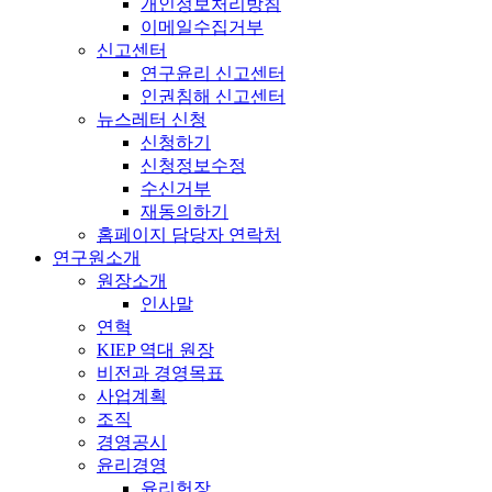
개인정보처리방침
이메일수집거부
신고센터
연구윤리 신고센터
인권침해 신고센터
뉴스레터 신청
신청하기
신청정보수정
수신거부
재동의하기
홈페이지 담당자 연락처
연구원소개
원장소개
인사말
연혁
KIEP 역대 원장
비전과 경영목표
사업계획
조직
경영공시
윤리경영
윤리헌장