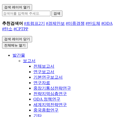
검색 레이어 열기
검색
추천검색어
#트럼프2기
#경제안보
#미중경쟁
#반도체
#ODA
#탄소
#CPTPP
검색 레이어 닫기
전체메뉴 열기
발간물
보고서
전체보고서
연구보고서
기본연구보고서
연구자료
중장기통상전략연구
전략지역심층연구
ODA 정책연구
세계지역전략연구
중국종합연구
기타