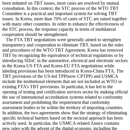
been initiated on TBT issues, most cases are resolved by mutual
consultation. In this context, the STC process of the WTO TBT
Committee is a practical and important system for solving TBT
issues. In Korea, more than 70% of cases of STC are raised together
with many other countries. In order to enhance the effectiveness of
the STC process, the response capacity in terms of multilateral
cooperation should be strengthened.
The FTA TBT negotiations were generally aimed to strengthen
transparency and cooperation to eliminate TBT, based on the rules
and procedures of the WTO TBT Agreement. Korea has removed
TBT by recognizing the equivalence of technical regulations or by
introducing SDoC in the automotive, electrical and electronic sectors
in the Korea-US FTA and Korea-EU FTA negotiations while
labeling provisions has been introduced in Korea-China FTA. The
TBT provisions of the US-led TPP(now CPTPP) and USMCA
include the institutional elements that are not included as WTO or
existing FTA’s TBT provisions. In particular, it has led to the
opening of testing and certification services sector by making official
the use of international accreditation systems related to conformity
assessment and prohibiting the requirement that conformity
assessment bodies to be within the territory of importing countries.
In addition, the two agreements show that the strategy of eliminating
specific technical barriers based on the sectoral approach has been
actively used. In particular, the USMCA-related Annex contains
new rules with the advent of the digital economy, including the