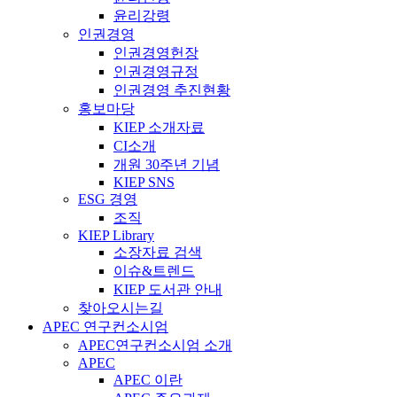
윤리강령
인권경영
인권경영헌장
인권경영규정
인권경영 추진현황
홍보마당
KIEP 소개자료
CI소개
개원 30주년 기념
KIEP SNS
ESG 경영
조직
KIEP Library
소장자료 검색
이슈&트렌드
KIEP 도서관 안내
찾아오시는길
APEC 연구컨소시엄
APEC연구컨소시엄 소개
APEC
APEC 이란