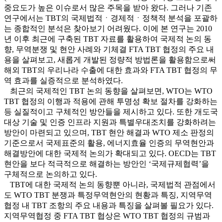
중요도가 높은 이슈로서 많은 주목을 받아 왔다. 그러나 기존
연구에서는 TBT의 국제법적ㆍ경제적ㆍ정책적 분석을 포괄하
는 종합적인 분석은 찾아보기 어려웠다. 이에 본 연구는 2010
년 이후 최근에 구축된 TBT 자료를 활용하여 국제적 논의 동
향, 무역분쟁 및 현안 사례와 기체결 FTA TBT 협정의 주요 내
용을 살펴보고, 새롭게 개발된 정량적 방법론을 활용함으로써
해외 TBT의 우리나라 수출에 대한 효과와 FTA TBT 협정의 무
역 효과를 실증적으로 분석하였다.
최근의 국제적인 TBT 논의 동향을 살펴보면, WTO는 WTO
TBT 협정의 이행과 적용에 관해 투명성 확보 절차를 강화하는
등 실질적이고 구체적인 방안들을 제시하고 있다. 또한 개도국
대상 기술 및 인증 인프라 지원과 특별우대조치를 강화하려는
방안이 마련되고 있으며, TBT 현안 해결과 WTO 제소 판정의
기준으로서 국제표준의 활용, 에너지효율 인증의 무역현안과
해결방안에 대한 국제적 논의가 확대되고 있다. OECD는 TBT
현안을 보다 적극적으로 해결하는 방안인 ‘국제규제협력’을
구체적으로 논의하고 있다.
TBT에 대한 국제적 논의 동향뿐 아니라, 국제법적 관점에서
도 WTO TBT 분쟁과 특정무역현안의 현황과 특징, 지역무역
협정 내 TBT 조항의 주요 내용과 특징을 살펴볼 필요가 있다.
지역무역협정 중 FTA TBT 협상은 WTO TBT 협정의 규범과