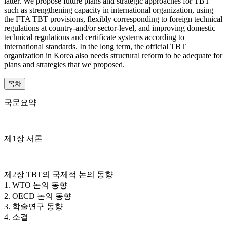
latter. We propose future plans and strategic approaches for TBT
such as strengthening capacity in international organization, using
the FTA TBT provisions, flexibly corresponding to foreign technical
regulations at country-and/or sector-level, and improving domestic
technical regulations and certificate systems according to
international standards. In the long term, the official TBT
organization in Korea also needs structural reform to be adequate for
plans and strategies that we proposed.
목차
국문요약
제1장 서론
제2장 TBT의 국제적 논의 동향
1. WTO 논의 동향
2. OECD 논의 동향
3. 학술연구 동향
4. 소결