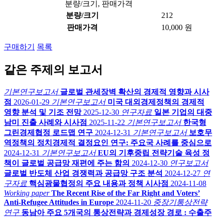
분량/크기, 판매가격
분량/크기
212
판매가격
10,000 원
구매하기
목록
같은 주제의 보고서
기본연구보고서
글로벌 관세장벽 확산의 경제적 영향과 시사
점
2026-01-29
기본연구보고서
미국 대외경제정책의 경제적
영향 분석 및 기조 전망
2025-12-30
연구자료
일본 기업의 대중
남미 진출 사례와 시사점
2025-11-22
기본연구보고서
한국형
그린경제협정 로드맵 연구
2024-12-31
기본연구보고서
보호무
역정책의 정치경제적 결정요인 연구: 주요국 사례를 중심으로
2024-12-31
기본연구보고서
EU의 기후중립 전략기술 육성 정
책이 글로벌 공급망 재편에 주는 함의
2024-12-30
연구보고서
글로벌 반도체 산업 경쟁력과 공급망 구조 분석
2024-12-27
연
구자료
핵심광물협정의 주요 내용과 정책 시사점
2024-11-08
Working paper
The Recent Rise of the Far Right and Voters’
Anti-Refugee Attitudes in Europe
2024-11-20
중장기통상전략
연구
동남아 주요 5개국의 통상전략과 경제성장 경로 : 수출주