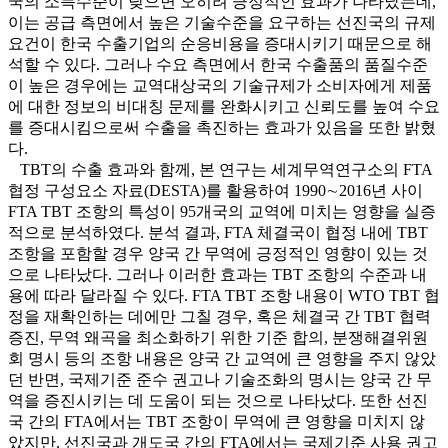
국의 소득수준이 낮으면 오히려 긍정적인 효과가 나타났는데,
이는 공급 측면에서 높은 기술수준을 요구하는 선진국의 규제
요건이 한국 수출기업의 순응비용을 증대시키기 때문으로 해
석할 수 있다. 그러나 수요 측면에서 한국 수출품의 품질수준
이 높은 경우에는 교역대상국의 기술규제가 소비자에게 제품
에 대한 정보의 비대칭 문제를 완화시키고 신뢰도를 높여 수요
를 증대시킴으로써 수출을 촉진하는 효과가 있음을 또한 밝혔
다.
TBT의 수출 효과와 함께, 본 연구는 세계무역연구소의 FTA
협정 구성요소 자료(DESTA)를 활용하여 1990∼2016년 사이
FTA TBT 조항의 특성이 95개국의 교역에 미치는 영향을 실증
적으로 분석하였다. 분석 결과, FTA 체결국이 협정 내에 TBT
조항을 포함할 경우 양국 간 무역에 긍정적인 영향이 있는 것
으로 나타났다. 그러나 이러한 효과는 TBT 조항의 수준과 내
용에 따라 달라질 수 있다. FTA TBT 조항 내용이 WTO TBT 협
정을 재확인하는 데에만 그칠 경우, 혹은 체결국 간 TBT 협력
증진, 무역 왜곡을 최소화하기 위한 기준 합의, 분쟁해결위원
회 명시 등의 조항 내용은 양국 간 교역에 큰 영향을 주지 않았
던 반면, 국제기준 준수 권고나 기술조화의 명시는 양국 간 무
역을 증진시키는 데 도움이 되는 것으로 나타났다. 또한 선진
국 간의 FTA에서는 TBT 조항이 무역에 큰 영향을 미치지 않
았지만, 선진국과 개도국 간의 FTA에서는 국제기준 사용 권고