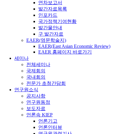
연차보고서
발간자료목록
인포카드
국가정책기여현황
발간물안내
구 발간자료
EAER(영문학술지)
EAER(East Asian Economic Review)
EAER 홈페이지 바로가기
세미나
전체세미나
국제회의
국내회의
전문가 초청간담회
연구원소식
공지사항
연구원동정
보도자료
언론속 KIEP
언론기고
언론인터뷰
연구원관련기사