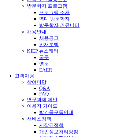
방문학자 프로그램
프로그램 소개
역대 방문학자
방문학자 커뮤니티
채용안내
채용공고
인재초빙
KIEP 뉴스레터
국문
영문
EAER
고객마당
참여마당
Q&A
FAQ
연구과제 제안
이용자 가이드
발간물구독안내
서비스정책
저작권정책
개인정보처리방침