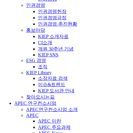
인권경영
인권경영헌장
인권경영규정
인권경영 추진현황
홍보마당
KIEP 소개자료
CI소개
개원 30주년 기념
KIEP SNS
ESG 경영
조직
KIEP Library
소장자료 검색
이슈&트렌드
KIEP 도서관 안내
찾아오시는길
APEC 연구컨소시엄
APEC연구컨소시엄 소개
APEC
APEC 이란
APEC 주요과제