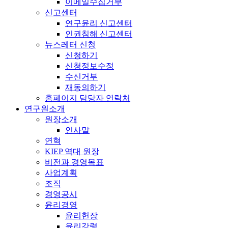
이메일수집거부
신고센터
연구윤리 신고센터
인권침해 신고센터
뉴스레터 신청
신청하기
신청정보수정
수신거부
재동의하기
홈페이지 담당자 연락처
연구원소개
원장소개
인사말
연혁
KIEP 역대 원장
비전과 경영목표
사업계획
조직
경영공시
윤리경영
윤리헌장
윤리강령