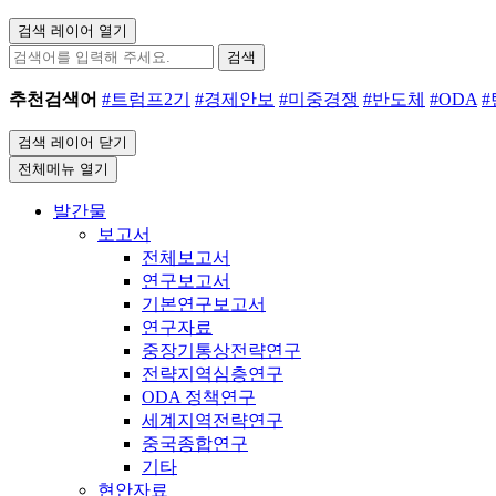
검색 레이어 열기
검색
추천검색어
#트럼프2기
#경제안보
#미중경쟁
#반도체
#ODA
검색 레이어 닫기
전체메뉴 열기
발간물
보고서
전체보고서
연구보고서
기본연구보고서
연구자료
중장기통상전략연구
전략지역심층연구
ODA 정책연구
세계지역전략연구
중국종합연구
기타
현안자료