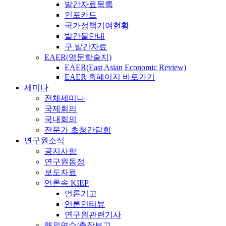
발간자료목록
인포카드
국가정책기여현황
발간물안내
구 발간자료
EAER(영문학술지)
EAER(East Asian Economic Review)
EAER 홈페이지 바로가기
세미나
전체세미나
국제회의
국내회의
전문가 초청간담회
연구원소식
공지사항
연구원동정
보도자료
언론속 KIEP
언론기고
언론인터뷰
연구원관련기사
해외연수/출장보고