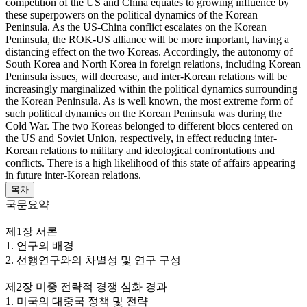
competition of the US and China equates to growing influence by
these superpowers on the political dynamics of the Korean
Peninsula. As the US-China conflict escalates on the Korean
Peninsula, the ROK-US alliance will be more important, having a
distancing effect on the two Koreas. Accordingly, the autonomy of
South Korea and North Korea in foreign relations, including Korean
Peninsula issues, will decrease, and inter-Korean relations will be
increasingly marginalized within the political dynamics surrounding
the Korean Peninsula. As is well known, the most extreme form of
such political dynamics on the Korean Peninsula was during the
Cold War. The two Koreas belonged to different blocs centered on
the US and Soviet Union, respectively, in effect reducing inter-
Korean relations to military and ideological confrontations and
conflicts. There is a high likelihood of this state of affairs appearing
in future inter-Korean relations.
목차
국문요약
제1장 서론
1. 연구의 배경
2. 선행연구와의 차별성 및 연구 구성
제2장 미중 전략적 경쟁 심화 경과
1. 미국의 대중국 정책 및 전략