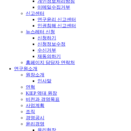
개인정보처리방침
이메일수집거부
신고센터
연구윤리 신고센터
인권침해 신고센터
뉴스레터 신청
신청하기
신청정보수정
수신거부
재동의하기
홈페이지 담당자 연락처
연구원소개
원장소개
인사말
연혁
KIEP 역대 원장
비전과 경영목표
사업계획
조직
경영공시
윤리경영
윤리헌장