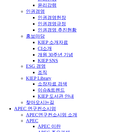
윤리강령
인권경영
인권경영헌장
인권경영규정
인권경영 추진현황
홍보마당
KIEP 소개자료
CI소개
개원 30주년 기념
KIEP SNS
ESG 경영
조직
KIEP Library
소장자료 검색
이슈&트렌드
KIEP 도서관 안내
찾아오시는길
APEC 연구컨소시엄
APEC연구컨소시엄 소개
APEC
APEC 이란