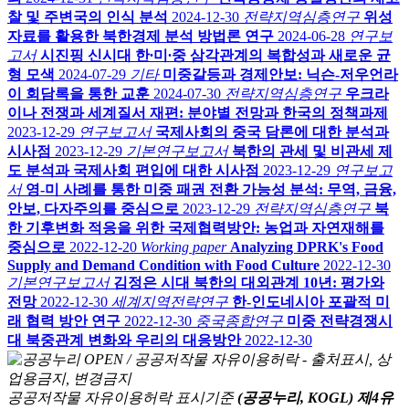
찰 및 주변국의 인식 분석
2024-12-30
전략지역심층연구
위성
자료를 활용한 북한경제 분석 방법론 연구
2024-06-28
연구보
고서
시진핑 신시대 한∙미∙중 삼각관계의 복합성과 새로운 균
형 모색
2024-07-29
기타
미중갈등과 경제안보: 닉슨-저우언라
이 회담록을 통한 교훈
2024-07-30
전략지역심층연구
우크라
이나 전쟁과 세계질서 재편: 분야별 전망과 한국의 정책과제
2023-12-29
연구보고서
국제사회의 중국 담론에 대한 분석과
시사점
2023-12-29
기본연구보고서
북한의 관세 및 비관세 제
도 분석과 국제사회 편입에 대한 시사점
2023-12-29
연구보고
서
영-미 사례를 통한 미중 패권 전환 가능성 분석: 무역, 금융,
안보, 다자주의를 중심으로
2023-12-29
전략지역심층연구
북
한 기후변화 적응을 위한 국제협력방안: 농업과 자연재해를
중심으로
2022-12-20
Working paper
Analyzing DPRK's Food
Supply and Demand Condition with Food Culture
2022-12-30
기본연구보고서
김정은 시대 북한의 대외관계 10년: 평가와
전망
2022-12-30
세계지역전략연구
한-인도네시아 포괄적 미
래 협력 방안 연구
2022-12-30
중국종합연구
미중 전략경쟁시
대 북중관계 변화와 우리의 대응방안
2022-12-30
공공저작물 자유이용허락 표시기준
(공공누리, KOGL) 제4유