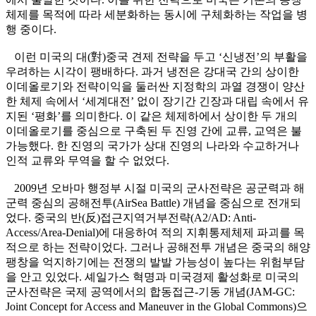
체제를 목적에 따라 세분화하는 동시에 구체화하는 작업을 병
행 중이다.
이런 미국의 대(對)중국 견제 전략을 두고 ‘신냉전’의 부활을
우려하는 시각이 팽배하다. 과거 냉전은 강대국 간의 상이한
이데올로기와 전략이익을 둘러싼 지정학의 과열 경쟁이 양산
한 체제 속에서 ‘세계대전’ 없이 장기간 긴장과 대립 속에서 유
지된 ‘평화’를 의미한다. 이 같은 체제하에서 상이한 두 개의
이데올로기를 중심으로 구축된 두 진영 간에 교류, 교역은 불
가능했다. 한 진영의 국가가 상대 진영의 나라와 수교하거나
인적 교류와 무역을 할 수 없었다.
2009년 오바마 행정부 시절 미국의 군사전략은 공군력과 해
군력 중심의 공해전투(AirSea Battle) 개념을 중심으로 전개되
었다. 중국의 반(反)접근지역거부전략(A2/AD: Anti-
Access/Area-Denial)에 대응하여 적의 지휘통제체제 파괴를 목
적으로 하는 전략이었다. 그러나 공해전투 개념은 중국의 해양
팽창을 억지하기에는 전쟁의 발발 가능성이 높다는 위험부담
을 안고 있었다. 셰일가스 혁명과 미국경제 활성화로 미국의
군사전략은 국제 공역에서의 합동접근-기동 개념(JAM-GC:
Joint Concept for Access and Maneuver in the Global Commons)으