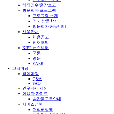
해외연수/출장보고
방문학자 프로그램
프로그램 소개
역대 방문학자
방문학자 커뮤니티
채용안내
채용공고
인재초빙
KIEP 뉴스레터
국문
영문
EAER
고객마당
참여마당
Q&A
FAQ
연구과제 제안
이용자 가이드
발간물구독안내
서비스정책
저작권정책