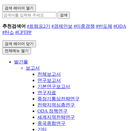
검색 레이어 열기
검색
추천검색어
#트럼프2기
#경제안보
#미중경쟁
#반도체
#ODA
#탄소
#CPTPP
검색 레이어 닫기
전체메뉴 열기
발간물
보고서
전체보고서
연구보고서
기본연구보고서
연구자료
중장기통상전략연구
전략지역심층연구
ODA 정책연구
세계지역전략연구
중국종합연구
기타