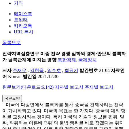
기타
페이스북
트위터
카카오톡
URL 복사
목록으로
전략지역심층연구
미중 전략 경쟁 심화와 경제·안보의 블록화
가 남북관계에 미치는 영향
북한경제
,
국제정치
저자
주재우
,
김현욱
,
임수호
,
최원기
발간번호
21-04
자료언
어
Korean
발간일
2021.12.30
원문보기(다운로드:6,142)
저자별 보고서
주제별 보고서
국문요약
미국이 다방면에서 블록화를 통해 중국을 견제하려는 전략
이 가시화되고 있다. 미국의 목표는 한 가지다. 중국의 대외 행
위를 교정하려는 것이다. 특히 미국의 기술과 정보를 편취, 탈
취, 착취하는 이른바 ‘3취’의 불법 행위를 바로 잡겠다는 취지
에서 출발한 것이다. 이를 위한 전략으로 미국은 기존의 동맹