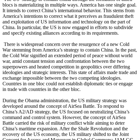
blocs is materializing in multiple ways. America has one single goal.
It intends to correct China’s international behavior. This stems from
America’s intentions to correct what it perceives as fraudulent theft
and exploitation of US information and technology on the part of
China. In particular, the US is now engaged in efforts to subdivide
and specify existing alliances according to its requirements.
There is widespread concern over the resurgence of a new Cold
War stemming from America’s strategy to contain China. In the past,
the Cold War signified an extended period of peace without world
war, amid constant tension and confrontation between the two
superpowers and heated competition in geopolitics over differing
ideologies and strategic interests. This state of affairs made trade and
exchange impossible between the two competing ideologies.
Countries in one bloc could not establish diplomatic ties or engage
in trade with countries in the other bloc.
During the Obama administration, the US military strategy was
developed around the concept of AirSea Battle. To respond to
China’s A2/AD strategy, the US focused on neutralizing China’s
command and control system. However, the concept of AirSea
Battle carried the risk of military conflict while aiming to deter
China’s maritime expansion. After the Shale Revolution and the
recovery of the US economy, the US military shifted to the Joint
Concept for Access and Maneuver in Global Commons: JAM-GC.