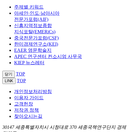
주제별 키워드
아세안·인도·남아시아
전문가포럼(AIF)
신흥지역정보종합
지식포탈(EMERiCs)
중국전문가포럼(CSF)
한미경제연구소(KEI)
EAER 영문학술지
APEC 연구센터 컨소시엄 사무국
KIEP 뉴스레터
TOP
닫기
TOP
LINK
개인정보처리방침
이용자 가이드
고객헌장
저작권 정책
찾아오시는길
30147 세종특별자치시 시청대로 370 세종국책연구단지 경제