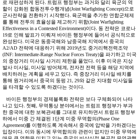
로 재편성하게 된다. 트럼프 행정부는 과거와 달리 육군의 역
할이 강화된 합동전투수행개념(Joint Warfighting Concept)으로
군사전략을 전환하기 시작했다. 육군력을 추가한 연합군체제
를 통해 전투의 효율성을 제고하기 위함(Joint Warfighting
Effectiveness in a Contested Environment)이다. 동 전략은 코로나
19로 인해 발표가 미뤄져 바이든 행정부에 들어서 공식적으로
완성된다. 미국은 동중국해와 남중국해 지역에서 중국의
A2/AD 전략에 대응하기 위해 2019년도 중거리핵전력조약
(INF: Intermediate-Range Nuclear Forces Treaty)을 파기하고 미국
의 중장거리 미사일 사거리 제한을 풀었다. 이후 미국은 지상
발사 미사일, 미사일 방어체계, 전자전 전력 등을 해당 지역에
배치하려는 계획을 세우고 있다. 즉 중장거리 미사일 배치를
통해 원거리에서 중국의 둥펑 21, 29와 같은 지대함 미사일들
을 타격할 수 있도록 하겠다는 것이다.
바이든 행정부의 경제블록화 전략은 보다 구체화되어 나타
나고 있다. 첫째, 무역통상 분야에서는 트럼프 행정부가 부과
한 중국에 대한 보복관세를 그대로 유지하면서 트럼프 행정부
하에서 미중 간 체결된 1단계 미중 무역합의(Phase One
Agreement)를 이행하도록 계속해서 중국에 압박을 가하겠다는
입장이다. 이와 동시에 무역합의와 관련이 없지만 미중 무역에
매우 큰 영향을 미치고 있는 중국의 비상식적 불공정 무역관행