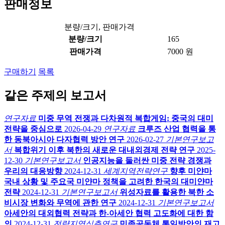
판매정보
분량/크기, 판매가격
분량/크기
165
판매가격
7000 원
구매하기
목록
같은 주제의 보고서
연구자료
미중 무역 전쟁과 다차원적 복합게임: 중국의 대미
전략을 중심으로
2026-04-29
연구자료
크루즈 산업 협력을 통
한 동북아시아 다자협력 방안 연구
2026-02-27
기본연구보고
서
복합위기 이후 북한의 새로운 대내외경제 전략 연구
2025-
12-30
기본연구보고서
인공지능을 둘러싼 미중 전략 경쟁과
우리의 대응방향
2024-12-31
세계지역전략연구
향후 미얀마
국내 상황 및 주요국 미얀마 정책을 고려한 한국의 대미얀마
전략
2024-12-31
기본연구보고서
위성자료를 활용한 북한 소
비시장 변화와 무역에 관한 연구
2024-12-31
기본연구보고서
아세안의 대외협력 전략과 한-아세안 협력 고도화에 대한 함
의
2024-12-31
전략지역심층연구
민족공동체 통일방안의 재고