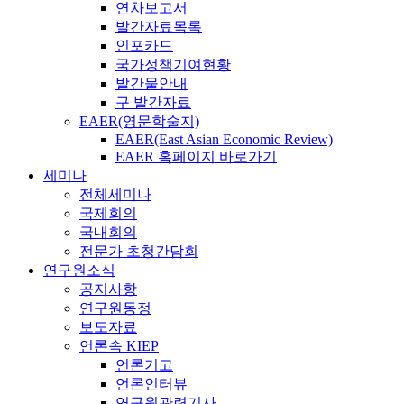
연차보고서
발간자료목록
인포카드
국가정책기여현황
발간물안내
구 발간자료
EAER(영문학술지)
EAER(East Asian Economic Review)
EAER 홈페이지 바로가기
세미나
전체세미나
국제회의
국내회의
전문가 초청간담회
연구원소식
공지사항
연구원동정
보도자료
언론속 KIEP
언론기고
언론인터뷰
연구원관련기사