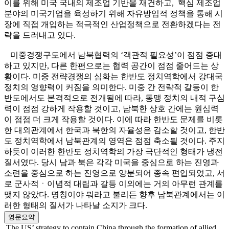
이를 위해 미국 국내의 제조업 기반을 재건하고, 핵심 제조업
분야의 미국기업을 육성하기 위해 자유방임적 정책을 통해 시
장에 직접 개입하는 적극적인 산업정책으로 전환하겠다는 전
략을 드러내고 있다.
미중경쟁구도에서 남북협력의 ‘객관적 필요성’이 점점 증대
하고 있지만, 다른 한편으로는 협력 공간이 점점 줄어드는 상
황이다. 미중 전략경쟁의 심화는 한반도 정치역학에서 강대국
정치의 영향력이 커짐을 의미한다. 미중 간 전략적 갈등이 한
반도에서도 본격적으로 전개됨에 따라, 동맹 정치의 내적 구심
력이 점점 강하게 작용할 것이고, 남북한 상호 간에는 원심력
이 점점 더 크게 작용할 것이다. 이에 따라 한반도 문제를 비롯
한 대외관계에서 한국과 북한의 자율성은 감소할 것이고, 한반
도 정치역학에서 남북관계의 영역은 점점 축소될 것이다. 주지
하듯이 이러한 한반도 정치역학의 가장 극단적인 형태가 냉전
질서였다. 당시 남과 북은 각각 미국을 중심으로 하는 진영과
소련을 중심으로 하는 진영으로 양분되어 종속 편입되었고, 서
로 군사적ㆍ이념적 대립과 갈등 이외에는 거의 아무런 관계를
맺지 않았다. 명칭이야 뭐라고 불리든 향후 남북관계에서는 이
러한 형태의 질서가 나타날 소지가 크다.
영문요약
The US’ strategy to contain China through the formation of allied