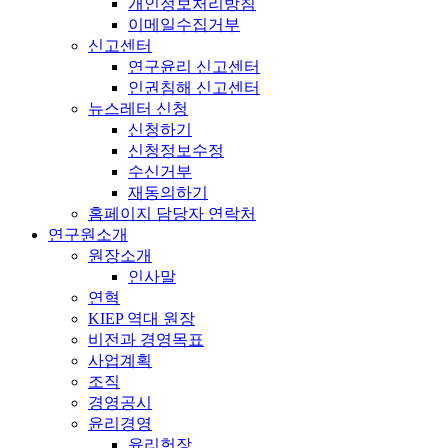
개인정보처리방침
이메일수집거부
신고센터
연구윤리 신고센터
인권침해 신고센터
뉴스레터 신청
신청하기
신청정보수정
수신거부
재동의하기
홈페이지 담당자 연락처
연구원소개
원장소개
인사말
연혁
KIEP 역대 원장
비전과 경영목표
사업계획
조직
경영공시
윤리경영
윤리헌장