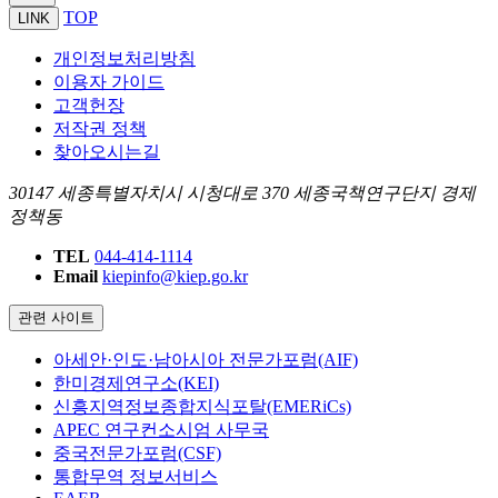
TOP
LINK
개인정보처리방침
이용자 가이드
고객헌장
저작권 정책
찾아오시는길
30147 세종특별자치시 시청대로 370 세종국책연구단지 경제
정책동
TEL
044-414-1114
Email
kiepinfo@kiep.go.kr
관련 사이트
아세안·인도·남아시아 전문가포럼(AIF)
한미경제연구소(KEI)
신흥지역정보종합지식포탈(EMERiCs)
APEC 연구컨소시엄 사무국
중국전문가포럼(CSF)
통합무역 정보서비스