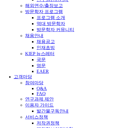
해외연수/출장보고
방문학자 프로그램
프로그램 소개
역대 방문학자
방문학자 커뮤니티
채용안내
채용공고
인재초빙
KIEP 뉴스레터
국문
영문
EAER
고객마당
참여마당
Q&A
FAQ
연구과제 제안
이용자 가이드
발간물구독안내
서비스정책
저작권정책