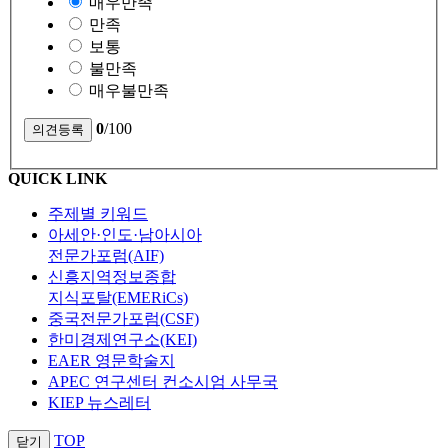
매우만족
만족
보통
불만족
매우불만족
0
/100
QUICK LINK
주제별 키워드
아세안·인도·남아시아
전문가포럼(AIF)
신흥지역정보종합
지식포탈(EMERiCs)
중국전문가포럼(CSF)
한미경제연구소(KEI)
EAER 영문학술지
APEC 연구센터 컨소시엄 사무국
KIEP 뉴스레터
TOP
닫기