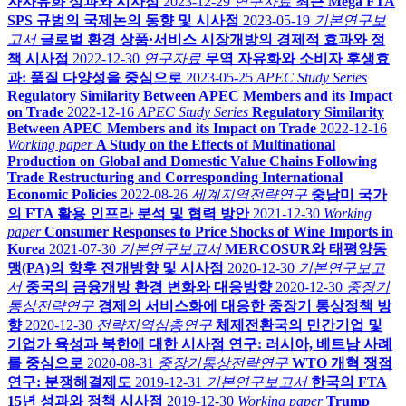
자자유화 성과와 시사점
2023-12-29
연구자료
최근 Mega FTA
SPS 규범의 국제논의 동향 및 시사점
2023-05-19
기본연구보
고서
글로벌 환경 상품·서비스 시장개방의 경제적 효과와 정
책 시사점
2022-12-30
연구자료
무역 자유화와 소비자 후생효
과: 품질 다양성을 중심으로
2023-05-25
APEC Study Series
Regulatory Similarity Between APEC Members and its Impact
on Trade
2022-12-16
APEC Study Series
Regulatory Similarity
Between APEC Members and its Impact on Trade
2022-12-16
Working paper
A Study on the Effects of Multinational
Production on Global and Domestic Value Chains Following
Trade Restructuring and Corresponding International
Economic Policies
2022-08-26
세계지역전략연구
중남미 국가
의 FTA 활용 인프라 분석 및 협력 방안
2021-12-30
Working
paper
Consumer Responses to Price Shocks of Wine Imports in
Korea
2021-07-30
기본연구보고서
MERCOSUR와 태평양동
맹(PA)의 향후 전개방향 및 시사점
2020-12-30
기본연구보고
서
중국의 금융개방 환경 변화와 대응방향
2020-12-30
중장기
통상전략연구
경제의 서비스화에 대응한 중장기 통상정책 방
향
2020-12-30
전략지역심층연구
체제전환국의 민간기업 및
기업가 육성과 북한에 대한 시사점 연구: 러시아, 베트남 사례
를 중심으로
2020-08-31
중장기통상전략연구
WTO 개혁 쟁점
연구: 분쟁해결제도
2019-12-31
기본연구보고서
한국의 FTA
15년 성과와 정책 시사점
2019-12-30
Working paper
Trump