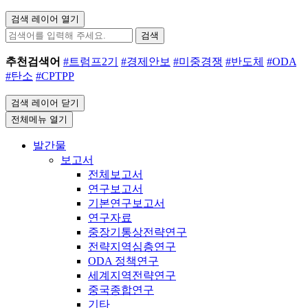
검색 레이어 열기
검색
추천검색어
#트럼프2기
#경제안보
#미중경쟁
#반도체
#ODA
#탄소
#CPTPP
검색 레이어 닫기
전체메뉴 열기
발간물
보고서
전체보고서
연구보고서
기본연구보고서
연구자료
중장기통상전략연구
전략지역심층연구
ODA 정책연구
세계지역전략연구
중국종합연구
기타