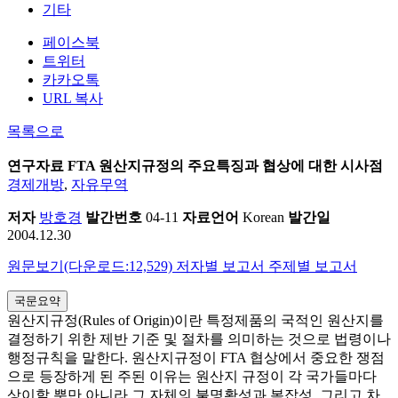
기타
페이스북
트위터
카카오톡
URL 복사
목록으로
연구자료
FTA 원산지규정의 주요특징과 협상에 대한 시사점
경제개방
,
자유무역
저자
방호경
발간번호
04-11
자료언어
Korean
발간일
2004.12.30
원문보기(다운로드:12,529)
저자별 보고서
주제별 보고서
국문요약
원산지규정(Rules of Origin)이란 특정제품의 국적인 원산지를
결정하기 위한 제반 기준 및 절차를 의미하는 것으로 법령이나
행정규칙을 말한다. 원산지규정이 FTA 협상에서 중요한 쟁점
으로 등장하게 된 주된 이유는 원산지 규정이 각 국가들마다
상이할 뿐만 아니라 그 자체의 불명확성과 복잡성, 그리고 차