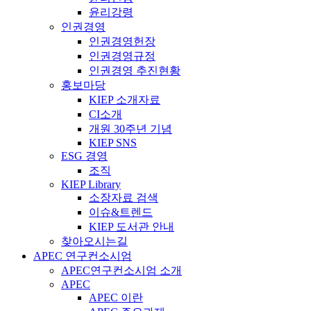
윤리강령
인권경영
인권경영헌장
인권경영규정
인권경영 추진현황
홍보마당
KIEP 소개자료
CI소개
개원 30주년 기념
KIEP SNS
ESG 경영
조직
KIEP Library
소장자료 검색
이슈&트렌드
KIEP 도서관 안내
찾아오시는길
APEC 연구컨소시엄
APEC연구컨소시엄 소개
APEC
APEC 이란