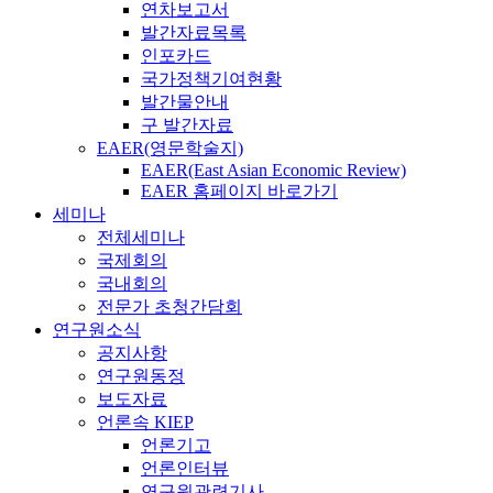
연차보고서
발간자료목록
인포카드
국가정책기여현황
발간물안내
구 발간자료
EAER(영문학술지)
EAER(East Asian Economic Review)
EAER 홈페이지 바로가기
세미나
전체세미나
국제회의
국내회의
전문가 초청간담회
연구원소식
공지사항
연구원동정
보도자료
언론속 KIEP
언론기고
언론인터뷰
연구원관련기사