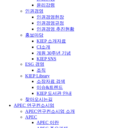
윤리강령
인권경영
인권경영헌장
인권경영규정
인권경영 추진현황
홍보마당
KIEP 소개자료
CI소개
개원 30주년 기념
KIEP SNS
ESG 경영
조직
KIEP Library
소장자료 검색
이슈&트렌드
KIEP 도서관 안내
찾아오시는길
APEC 연구컨소시엄
APEC연구컨소시엄 소개
APEC
APEC 이란