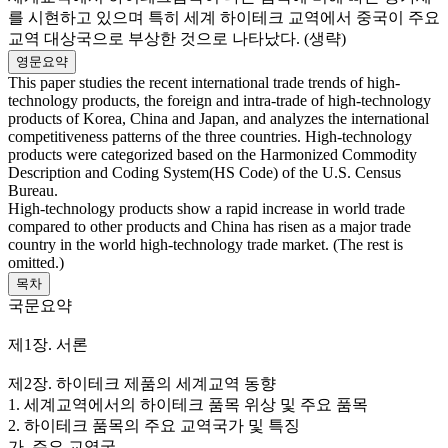
를 시현하고 있으며 특히 세계 하이테크 교역에서 중국이 주요
교역 대상국으로 부상한 것으로 나타났다. (생략)
영문요약
This paper studies the recent international trade trends of high-
technology products, the foreign and intra-trade of high-technology
products of Korea, China and Japan, and analyzes the international
competitiveness patterns of the three countries. High-technology
products were categorized based on the Harmonized Commodity
Description and Coding System(HS Code) of the U.S. Census
Bureau.
High-technology products show a rapid increase in world trade
compared to other products and China has risen as a major trade
country in the world high-technology trade market. (The rest is
omitted.)
목차
국문요약
제1장. 서론
제2장. 하이테크 제품의 세계교역 동향
1. 세계교역에서의 하이테크 품목 위상 및 주요 품목
2. 하이테크 품목의 주요 교역국가 및 특징
가. 주요 교역국