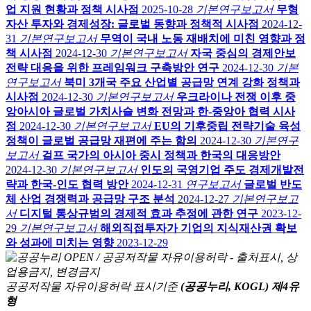
업 지원 현황과 정책 시사점
2025-10-28
기본연구보고서
무형
자산 투자와 경제성장: 글로벌 동향과 정책적 시사점
2024-12-
31
기본연구보고서
무역이 국내 노동 재배치에 미친 영향과 정
책 시사점
2024-12-30
기본연구보고서
자국 중심의 경제안보
전략 대응을 위한 프레임워크 구축방안 연구
2024-12-30
기본
연구보고서
북미 3개국 주요 산업별 공급망 연계 강화 정책과
시사점
2024-12-30
기본연구보고서
우크라이나 전쟁 이후 중
앙아시아 글로벌 가치사슬 변화 전망과 한-중앙아 협력 시사
점
2024-12-30
기본연구보고서
EU의 기후중립 전략기술 육성
정책이 글로벌 공급망 재편에 주는 함의
2024-12-30
기본연구
보고서
걸프 국가의 아시아 중시 정책과 한국의 대응방안
2024-12-30
기본연구보고서
인도의 국영기업 주도 경제개발전
략과 한국-인도 협력 방안
2024-12-31
연구보고서
글로벌 반도
체 산업 경쟁력과 공급망 구조 분석
2024-12-27
기본연구보고
서
디지털 통상규범의 경제적 효과 추정에 관한 연구
2023-12-
29
기본연구보고서
해외직접투자가 기업의 지식재산권 확보
와 성과에 미치는 영향
2023-12-29
공공저작물 자유이용허락 표시기준
(공공누리, KOGL) 제4유
형