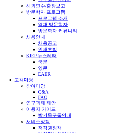
해외연수/출장보고
방문학자 프로그램
프로그램 소개
역대 방문학자
방문학자 커뮤니티
채용안내
채용공고
인재초빙
KIEP 뉴스레터
국문
영문
EAER
고객마당
참여마당
Q&A
FAQ
연구과제 제안
이용자 가이드
발간물구독안내
서비스정책
저작권정책