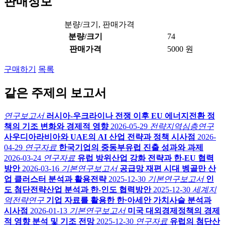
판매정보
분량/크기, 판매가격
분량/크기
74
판매가격
5000 원
구매하기
목록
같은 주제의 보고서
연구보고서
러시아-우크라이나 전쟁 이후 EU 에너지전환 정
책의 기조 변화와 경제적 영향
2026-05-29
전략지역심층연구
사우디아라비아와 UAE의 AI 산업 전략과 정책 시사점
2026-
04-29
연구자료
한국기업의 중동부유럽 진출 성과와 과제
2026-03-24
연구자료
유럽 방위산업 강화 전략과 한-EU 협력
방안
2026-03-16
기본연구보고서
공급망 재편 시대 벵골만 산
업 클러스터 분석과 활용전략
2025-12-30
기본연구보고서
인
도 첨단전략산업 분석과 한-인도 협력방안
2025-12-30
세계지
역전략연구
기업 자료를 활용한 한·아세안 가치사슬 분석과
시사점
2026-01-13
기본연구보고서
미국 대외경제정책의 경제
적 영향 분석 및 기조 전망
2025-12-30
연구자료
유럽의 첨단산