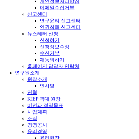
개인정보처리방침
이메일수집거부
신고센터
연구윤리 신고센터
인권침해 신고센터
뉴스레터 신청
신청하기
신청정보수정
수신거부
재동의하기
홈페이지 담당자 연락처
연구원소개
원장소개
인사말
연혁
KIEP 역대 원장
비전과 경영목표
사업계획
조직
경영공시
윤리경영
윤리헌장