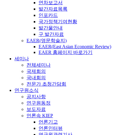
연차보고서
발간자료목록
인포카드
국가정책기여현황
발간물안내
구 발간자료
EAER(영문학술지)
EAER(East Asian Economic Review)
EAER 홈페이지 바로가기
세미나
전체세미나
국제회의
국내회의
전문가 초청간담회
연구원소식
공지사항
연구원동정
보도자료
언론속 KIEP
언론기고
언론인터뷰
연구원관련기사