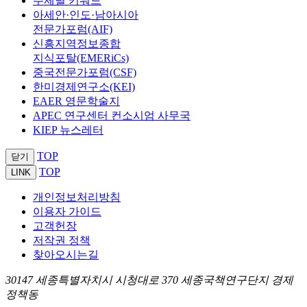
주제별 키워드
아세안·인도·남아시아
전문가포럼(AIF)
신흥지역정보종합
지식포탈(EMERiCs)
중국전문가포럼(CSF)
한미경제연구소(KEI)
EAER 영문학술지
APEC 연구센터 컨소시엄 사무국
KIEP 뉴스레터
TOP
닫기
TOP
LINK
개인정보처리방침
이용자 가이드
고객헌장
저작권 정책
찾아오시는길
30147 세종특별자치시 시청대로 370 세종국책연구단지 경제
정책동