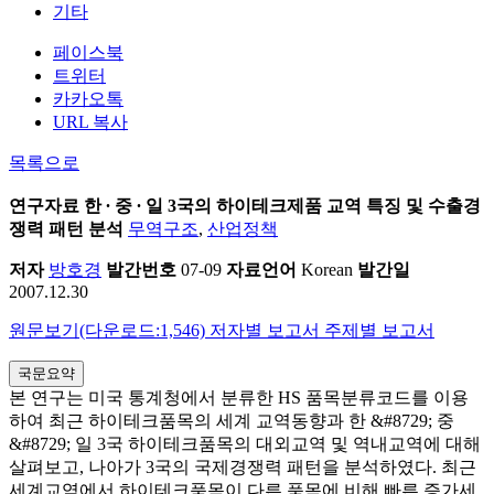
기타
페이스북
트위터
카카오톡
URL 복사
목록으로
연구자료
한 ∙ 중 ∙ 일 3국의 하이테크제품 교역 특징 및 수출경
쟁력 패턴 분석
무역구조
,
산업정책
저자
방호경
발간번호
07-09
자료언어
Korean
발간일
2007.12.30
원문보기(다운로드:1,546)
저자별 보고서
주제별 보고서
국문요약
본 연구는 미국 통계청에서 분류한 HS 품목분류코드를 이용
하여 최근 하이테크품목의 세계 교역동향과 한 &#8729; 중
&#8729; 일 3국 하이테크품목의 대외교역 및 역내교역에 대해
살펴보고, 나아가 3국의 국제경쟁력 패턴을 분석하였다. 최근
세계교역에서 하이테크품목이 다른 품목에 비해 빠른 증가세