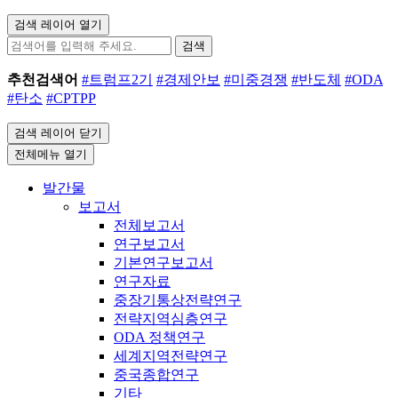
검색 레이어 열기
검색
추천검색어
#트럼프2기
#경제안보
#미중경쟁
#반도체
#ODA
#탄소
#CPTPP
검색 레이어 닫기
전체메뉴 열기
발간물
보고서
전체보고서
연구보고서
기본연구보고서
연구자료
중장기통상전략연구
전략지역심층연구
ODA 정책연구
세계지역전략연구
중국종합연구
기타