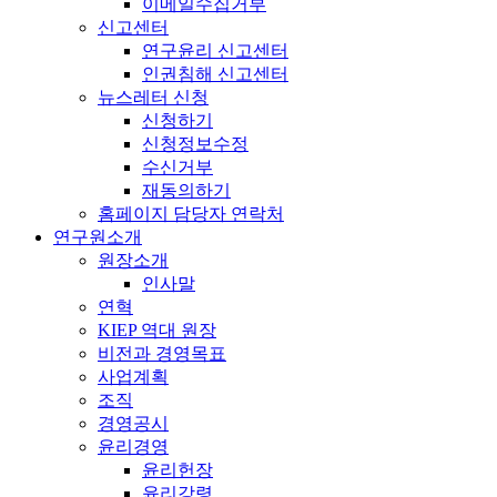
이메일수집거부
신고센터
연구윤리 신고센터
인권침해 신고센터
뉴스레터 신청
신청하기
신청정보수정
수신거부
재동의하기
홈페이지 담당자 연락처
연구원소개
원장소개
인사말
연혁
KIEP 역대 원장
비전과 경영목표
사업계획
조직
경영공시
윤리경영
윤리헌장
윤리강령