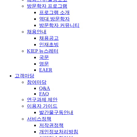
방문학자 프로그램
프로그램 소개
역대 방문학자
방문학자 커뮤니티
채용안내
채용공고
인재초빙
KIEP 뉴스레터
국문
영문
EAER
고객마당
참여마당
Q&A
FAQ
연구과제 제안
이용자 가이드
발간물구독안내
서비스정책
저작권정책
개인정보처리방침