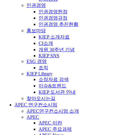
인권경영
인권경영헌장
인권경영규정
인권경영 추진현황
홍보마당
KIEP 소개자료
CI소개
개원 30주년 기념
KIEP SNS
ESG 경영
조직
KIEP Library
소장자료 검색
이슈&트렌드
KIEP 도서관 안내
찾아오시는길
APEC 연구컨소시엄
APEC연구컨소시엄 소개
APEC
APEC 이란
APEC 주요과제