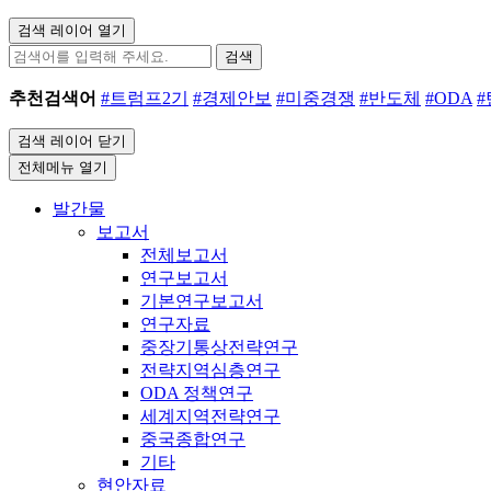
검색 레이어 열기
검색
추천검색어
#트럼프2기
#경제안보
#미중경쟁
#반도체
#ODA
검색 레이어 닫기
전체메뉴 열기
발간물
보고서
전체보고서
연구보고서
기본연구보고서
연구자료
중장기통상전략연구
전략지역심층연구
ODA 정책연구
세계지역전략연구
중국종합연구
기타
현안자료