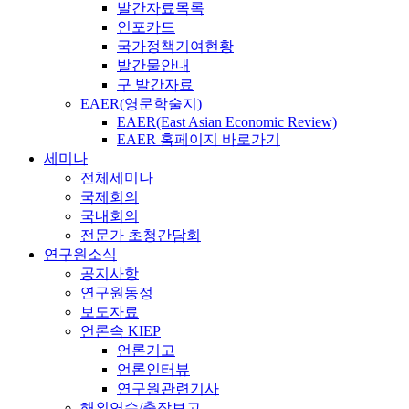
발간자료목록
인포카드
국가정책기여현황
발간물안내
구 발간자료
EAER(영문학술지)
EAER(East Asian Economic Review)
EAER 홈페이지 바로가기
세미나
전체세미나
국제회의
국내회의
전문가 초청간담회
연구원소식
공지사항
연구원동정
보도자료
언론속 KIEP
언론기고
언론인터뷰
연구원관련기사
해외연수/출장보고