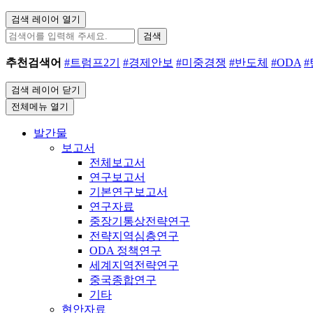
검색 레이어 열기
검색
추천검색어
#트럼프2기
#경제안보
#미중경쟁
#반도체
#ODA
검색 레이어 닫기
전체메뉴 열기
발간물
보고서
전체보고서
연구보고서
기본연구보고서
연구자료
중장기통상전략연구
전략지역심층연구
ODA 정책연구
세계지역전략연구
중국종합연구
기타
현안자료