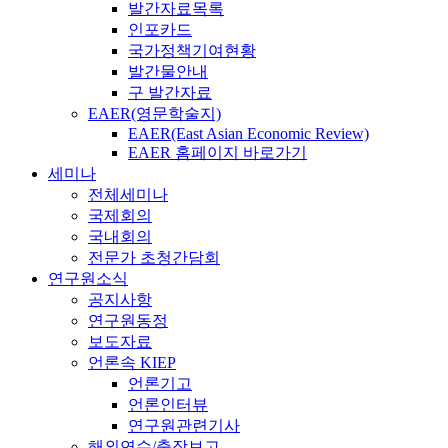
발간자료목록
인포카드
국가정책기여현황
발간물안내
구 발간자료
EAER(영문학술지)
EAER(East Asian Economic Review)
EAER 홈페이지 바로가기
세미나
전체세미나
국제회의
국내회의
전문가 초청간담회
연구원소식
공지사항
연구원동정
보도자료
언론속 KIEP
언론기고
언론인터뷰
연구원관련기사
해외연수/출장보고