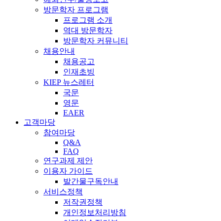
방문학자 프로그램
프로그램 소개
역대 방문학자
방문학자 커뮤니티
채용안내
채용공고
인재초빙
KIEP 뉴스레터
국문
영문
EAER
고객마당
참여마당
Q&A
FAQ
연구과제 제안
이용자 가이드
발간물구독안내
서비스정책
저작권정책
개인정보처리방침