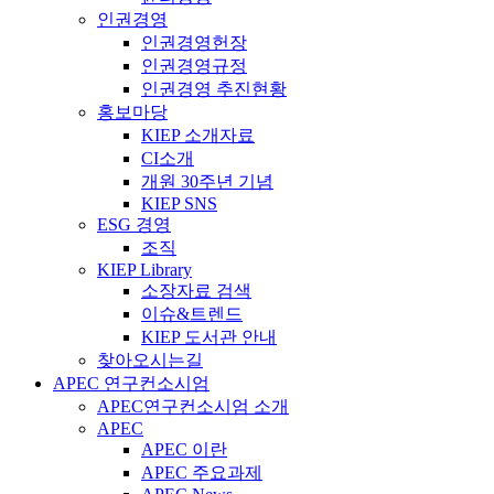
인권경영
인권경영헌장
인권경영규정
인권경영 추진현황
홍보마당
KIEP 소개자료
CI소개
개원 30주년 기념
KIEP SNS
ESG 경영
조직
KIEP Library
소장자료 검색
이슈&트렌드
KIEP 도서관 안내
찾아오시는길
APEC 연구컨소시엄
APEC연구컨소시엄 소개
APEC
APEC 이란
APEC 주요과제