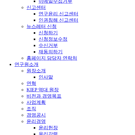
이메일수집거부
신고센터
연구윤리 신고센터
인권침해 신고센터
뉴스레터 신청
신청하기
신청정보수정
수신거부
재동의하기
홈페이지 담당자 연락처
연구원소개
원장소개
인사말
연혁
KIEP 역대 원장
비전과 경영목표
사업계획
조직
경영공시
윤리경영
윤리헌장
윤리강령