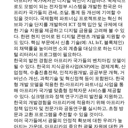
아프리카 국가에서는 디지털 혁신이 시급하다. 국제적으
로도 모범이 되는 전자정부 시스템을 개발한 한국은 아
프리카 국가들의 관세, 조달, 통계 등 개선에 기여할 수
있을 것이다. 국제협력 파트너십 프로젝트로는 혁신 허
브와 기술 단지를 개발하여 ICT 정책 입안 및 규제에 대
한 기술 지원을 제공하고 디지털 금융을 고려해 볼 수 있
다. 한편 현지 언어로 된 디지털 콘텐츠 개발을 지원할 수
도 있다. 핵심 부문에서 신흥 기술(예: AI, IoT, 블록체인)
의 채택률을 높이려면 소외 계층을 대상으로 하는 디지
털 리터러시 프로그램이 필요하다.
한국의 발전 경험은 아프리카 국가들의 벤치마킹 모델이
될 수 있다. 한국의 지식공유사업(KSP)에는 경제계획, 산
업정책, 수출진흥전략, 인적자원개발, 공공부문 개혁, 거
버넌스 개선, 과학기술 및 혁신정책 등이 포함된다. 한국
형 개발 모델을 적용한 한-아프리카 파트너십 사업을 통
해 아프리카 국가별 맞춤형 정책자문 서비스를 제공할
수 있다. 싱크탱크와 정책 연구기관의 발전을 지원하고,
한국의 개발경험을 아프리카에 적용하기 위해 아프리카
정책 입안자 및 전문가와 공동연구를 실시하고, 초청 방
문과 교환 프로그램을 추진할 수 있을 것이다.
여러 국가들에서 광물의 안정적 확보에 대한 우려가 높
아지는 가운데, 아프리카의 중요한 광물 자원에 대한 관