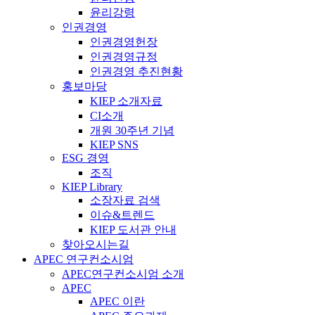
윤리강령
인권경영
인권경영헌장
인권경영규정
인권경영 추진현황
홍보마당
KIEP 소개자료
CI소개
개원 30주년 기념
KIEP SNS
ESG 경영
조직
KIEP Library
소장자료 검색
이슈&트렌드
KIEP 도서관 안내
찾아오시는길
APEC 연구컨소시엄
APEC연구컨소시엄 소개
APEC
APEC 이란