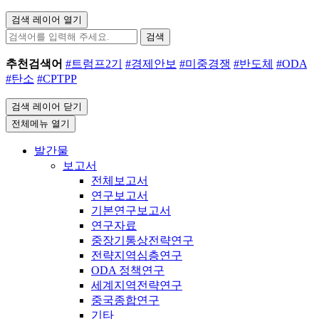
검색 레이어 열기
검색
추천검색어
#트럼프2기
#경제안보
#미중경쟁
#반도체
#ODA
#탄소
#CPTPP
검색 레이어 닫기
전체메뉴 열기
발간물
보고서
전체보고서
연구보고서
기본연구보고서
연구자료
중장기통상전략연구
전략지역심층연구
ODA 정책연구
세계지역전략연구
중국종합연구
기타