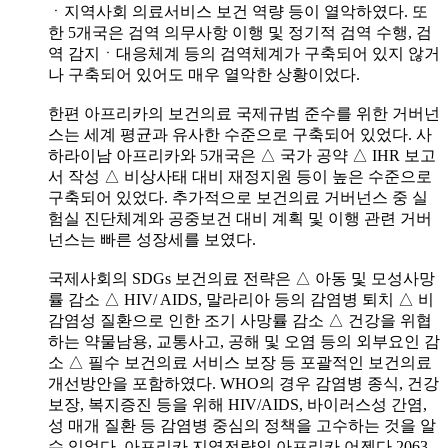
ㆍ지역사회 의료서비스 보건 역량 등이 열악하였다. 또
한 5개국은 검역 의무사항 이행 및 정기적 검역 수행, 검
역 감지ㆍ대응체계 등의 검역체계가 구축되어 있지 않거
나 구축되어 있어도 매우 열악한 상황이었다.
한편 아프리카의 보건의료 국제규범 준수를 위한 거버넌
스는 세계 평균과 유사한 수준으로 구축되어 있었다. 사
하라이남 아프리카와 5개국은 △ 국가 공약 △ IHR 보고
서 작성 △ 비상사태 대비 재정지원 등이 높은 수준으로
구축되어 있었다. 추가적으로 보건의료 거버넌스 중 실
험실 진단체계와 공중보건 대비 계획 및 이행 관련 거버
넌스는 빠른 성장세를 보였다.
국제사회의 SDGs 보건의료 전략은 △ 아동 및 모성사망
률 감소 △ HIV/ AIDS, 말라리아 등의 감염병 퇴치 △ 비
감염성 질환으로 인한 조기 사망률 감소 △ 건강을 위협
하는 약물남용, 교통사고, 공해 및 오염 등의 외부요인 감
소 △ 필수 보건의료 서비스 보장 등 포괄적인 보건의료
개선방안을 포함하였다. WHO의 경우 감염병 종식, 건강
보장, 복지증진 등을 위해 HIV/AIDS, 바이러스성 간염,
성 매개 질환 등 감염병 중심의 정책을 고수하는 것을 알
수 있었다. 아프리카 지역전략인 아프리카 어젠다 2063,