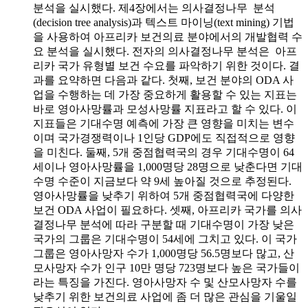
분석을 실시했다. 제4장에서는 의사결정나무 분석
(decision tree analysis)과 텍스트 마이닝(text mining) 기법
을 사용하여 아프리카 보건의료 분야에서의 개발협력 수
요 분석을 실시했다. 전자의 의사결정나무 분석은 아프
리카 국가 유형별 보건 수요를 파악하기 위한 것이다. 결
과를 요약하면 다음과 같다. 첫째, 보건 분야의 ODA 사
업을 수행하는 데 가장 중요하게 활용할 수 있는 지표는
바로 영아사망률과 모성사망률 지표라고 할 수 있다. 이
지표들은 기대수명 예측에 가장 큰 영향을 미치는 변수
이며 국가경쟁력이나 1인당 GDP에도 직접적으로 영향
을 미친다. 둘째, 5개 중점협력국의 경우 기대수명이 64
세이나 영아사망률을 1,000명당 28명으로 낮춘다면 기대
수명 수준이 지금보다 약 9세 높아질 것으로 추정된다.
영아사망률을 낮추기 위하여 5개 중점협력국에 다양한
보건 ODA 사업이 필요하다. 셋째, 아프리카 국가를 의사
결정나무 분석에 따라 구분할 때 기대수명이 가장 낮은
국가의 그룹은 기대수명이 54세에 그치고 있다. 이 국가
그룹은 영아사망자 수가 1,000명당 56.5명보다 많고, 산
모사망자 수가 인구 10만 명당 723명보다 높은 국가들이
라는 특징을 가진다. 영아사망자 수 및 산모사망자 수를
낮추기 위한 보건의료 사업에 좀 더 많은 관심을 기울일