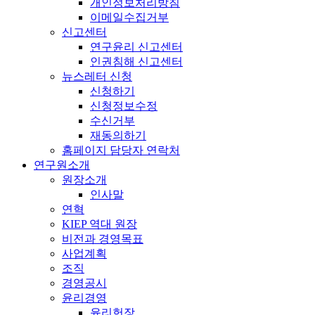
개인정보처리방침
이메일수집거부
신고센터
연구윤리 신고센터
인권침해 신고센터
뉴스레터 신청
신청하기
신청정보수정
수신거부
재동의하기
홈페이지 담당자 연락처
연구원소개
원장소개
인사말
연혁
KIEP 역대 원장
비전과 경영목표
사업계획
조직
경영공시
윤리경영
윤리헌장