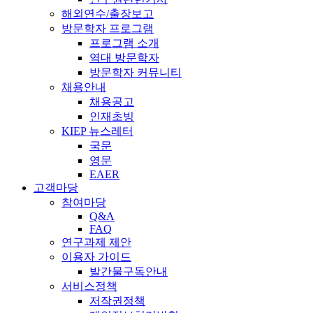
해외연수/출장보고
방문학자 프로그램
프로그램 소개
역대 방문학자
방문학자 커뮤니티
채용안내
채용공고
인재초빙
KIEP 뉴스레터
국문
영문
EAER
고객마당
참여마당
Q&A
FAQ
연구과제 제안
이용자 가이드
발간물구독안내
서비스정책
저작권정책