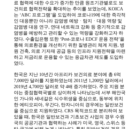
료 협력에 대한 수요가 증가한 만큼 원조기관별로도 보
건의료 협력전략을 확대하는 추이를 보였는데, KOICA
는 ‘ABC 프로그램’을 도입하여 코로나19에 대한 즉각적
인 대응뿐만 아니라 감염병 예방ㆍ탐지ㆍ대응 역량 및
감염병 대응 연구, 연대 네트워크 강화 등 중기적으로 감
염병을 예방하고 관리할 수 있는 역량을 강화하고자 하
였다. 수출입은행 또한 ‘Post-코로나 EDCF 운용 전략’을
통해 의료환경을 개선하기 위한 질병관리 체계 지원, 병
원 건축, 의료 기자재 공급 등의 인프라 지원전략을 마련
하고 저금리로 운용할 수 있는 응급차관 제도를 도입하
였다.
한국은 지난 10년간 아프리카 보건의료 분야에 총 6억
7,000만 달러를 지원하였는데 2011년 1,200만 달러에서
2019년 4,700만 달러로 약 4배 증가하였다. 주요 지원 분
야는 중점협력국별로 상이하게 나타났는데 서부 해안국
인 가나와 세네갈은 식수위생을 중심으로, 동부에 위치
한 에티오피아, 우간다, 탄자니아의 경우에는 일반보건
을 중심으로 지원하였다. CRS 목적코드로 분리하여 보
았을 때, 한국은 일반보건과 기초보건 사업의 경우 수원
국의 공공기관과 협력하는 사례가 미국, 영국, 스위스 등
타 국가에 비해 높게 나타났다. 특히 일반보건의 경우 공