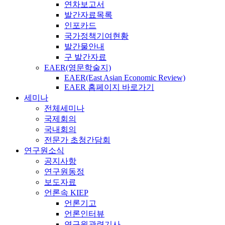
연차보고서
발간자료목록
인포카드
국가정책기여현황
발간물안내
구 발간자료
EAER(영문학술지)
EAER(East Asian Economic Review)
EAER 홈페이지 바로가기
세미나
전체세미나
국제회의
국내회의
전문가 초청간담회
연구원소식
공지사항
연구원동정
보도자료
언론속 KIEP
언론기고
언론인터뷰
연구원관련기사