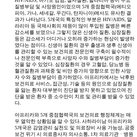
HIV/AIDS, 하기도 감염, 설사질환, 말라리아 등이 주요
질병부담 및 사망원인이었으며 5개 중점협력국(에티오
피아, 가나, 세네갈, 우간다, 탄자니아)에서도 유사한 결
과가 나타났다. 5개국의 특징적인 부분은 HIV/AIDS, 말
라리아 등 국제사회의 재원이 많이 투입된 질병은 빠른
감소세를 보였으나 그렇지 않은 신생아 질환, 심장질환
등은 감소세가 더디거나 오히려 증가하는 현상이 발생하
였다는 점이다. 신생아 질환의 경우 출생과 생후 신생아
를 관리할 수 있는 보건의료 전문인력 구축이 필수적이
나 전문인력 부족으로 사망자 수와 질병부담이 증가한
것을 알 수 있었다. 심장질환의 경우 고혈압, 당뇨병 등
혈관질환과 과체중 및 비만 증가의 영향으로 인한 사망
자 수와 질병부담이 증가하였다. 아프리카에서는 낙후된
보건의료 서비스, 접근성, 기술 등의 원인으로 심장질환
을 앓는 환자 대부분이 진단을 받지 못하고 있었으며 진
단을 받은 환자 중 소수만이 치료 및 관리를 받을 수 있었
다.
아프리카와 5개 중점협력국의 보건의료 행정체계는 매
우 열악한 상황임을 알 수 있다. 사하라이남 아프리카와
5개국은 감염관리 실천도 및 의료장비 사용 가능성, 공중
보건 위기 시 의료종사자 의사소통, 1차 의료기관ㆍ병원