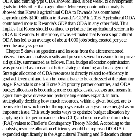
ODA and training-type ODA showed links, albeit weak, to development
goals in fields other than agriculture. Moreover, contribution analysis
showed that Korea’s agricultural ODA to Rwanda has contributed
approximately $100 million to Rwanda’s GDP in 2016. Agricultural ODA
contributed more to Rwanda’s GDP than ODA in any other field. This
implies that Korea should continue to prioritize the agricultural sector in its
ODA to Rwanda. Furthermore, it was estimated that Korea’s agricultural
ODA has led to an average of about 4,000 jobs being created per year
over the analysis period.
Chapter 5 draws suggestions and lessons from the aforementioned
observations and analysis results and presents several measures to improve
aid quality, summarized as follows. First, budget allocation optimization
was presented as a means of better strategic planning and management.
Strategic allocation of ODA resources is directly related to efficiency in
goal achievement and is an important issue to be addressed at the planning
stage. Rwanda is one of Korea’s 24 priority partner countries, and ODA
budget allocation is becoming more complex as aid sectors and means in
agriculture grow diverse and participating entities expand. In turn,
strategically deciding how much resources, within a given budget, are to
be invested in which sector through systematic analysis has emerged as an
important issue. This study seeks ways to optimize budget allocation by
applying cluster performance index (CPI) and resource allocation index
(RAI) values to Fiedler’s Contingency Theory Model. According to the
analysis, resource allocation efficiency would be improved if ODA is
expanded significantly in the Agricultural Training and Education cluster