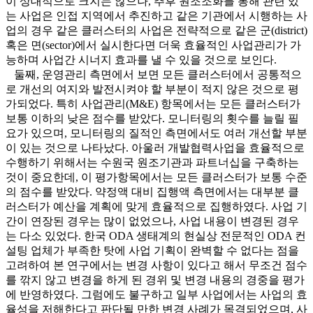
이 상대적으로 크지는 않으나, 추후 원조조화를 통해 관련 있
는 사업은 인접 지역에서 추진하고 같은 기관에서 시행하는 사
업의 경우 같은 클러스터의 사업은 전략적으로 같은 군(district)
혹은 면(sector)에서 실시한다면 더욱 효율적인 사업관리가 가
능하며 사업간 시너지 효과를 낼 수 있을 것으로 보인다.
둘째, 운영관리 측면에서 보면 모든 클러스터에서 공통적으
로 개선의 여지와 발전시켜야 할 부분이 적지 않은 것으로 평
가되었다. 특히 사업관리(M&E) 항목에서는 모든 클러스터가
보통 이하의 낮은 점수를 받았다. 모니터링의 횟수를 늘릴 필
요가 있으며, 모니터링의 질적인 측면에서도 여러 개선할 부분
이 있는 것으로 나타났다. 아울러 개발협력사업을 효율적으로
수행하기 위해서는 수원국 원조기관과 파트너십을 구축하는
것이 중요한데, 이 평가항목에서는 모든 클러스터가 보통 수준
의 점수를 받았다. 약정액 대비 집행액 측면에서는 대부분 클
러스터가 예산을 계획에 맞게 효율적으로 집행하였다. 사업 기
간이 연장된 경우는 많이 없었으나, 사업 내용이 변경된 경우
는 다소 있었다. 한국 ODA 생태계의 현실상 전문적인 ODA 컨
설팅 업체가 부족한 탓에 사업 기획이 완벽할 수 없다는 점을
고려하여 본 연구에서는 변경 사항이 있다고 해서 무조건 점수
를 깎지 않고 변경을 하게 된 경위 및 변경 내용의 경중을 평가
에 반영하였다. 그럼에도 불구하고 일부 사업에서는 사업의 효
율성을 저해한다고 판단될 만한 변경 사례가 목격되었으며, 사