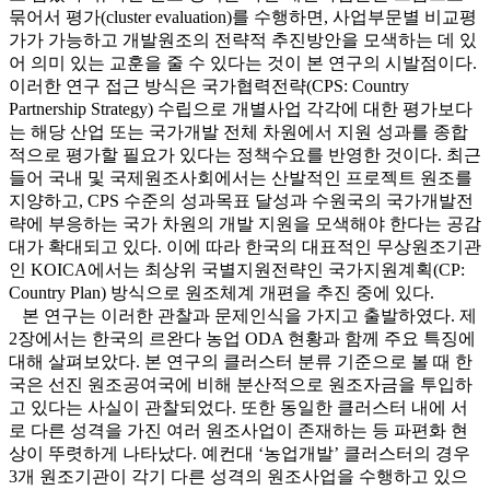
묶어서 평가(cluster evaluation)를 수행하면, 사업부문별 비교평
가가 가능하고 개발원조의 전략적 추진방안을 모색하는 데 있
어 의미 있는 교훈을 줄 수 있다는 것이 본 연구의 시발점이다.
이러한 연구 접근 방식은 국가협력전략(CPS: Country
Partnership Strategy) 수립으로 개별사업 각각에 대한 평가보다
는 해당 산업 또는 국가개발 전체 차원에서 지원 성과를 종합
적으로 평가할 필요가 있다는 정책수요를 반영한 것이다. 최근
들어 국내 및 국제원조사회에서는 산발적인 프로젝트 원조를
지양하고, CPS 수준의 성과목표 달성과 수원국의 국가개발전
략에 부응하는 국가 차원의 개발 지원을 모색해야 한다는 공감
대가 확대되고 있다. 이에 따라 한국의 대표적인 무상원조기관
인 KOICA에서는 최상위 국별지원전략인 국가지원계획(CP:
Country Plan) 방식으로 원조체계 개편을 추진 중에 있다.
본 연구는 이러한 관찰과 문제인식을 가지고 출발하였다. 제
2장에서는 한국의 르완다 농업 ODA 현황과 함께 주요 특징에
대해 살펴보았다. 본 연구의 클러스터 분류 기준으로 볼 때 한
국은 선진 원조공여국에 비해 분산적으로 원조자금을 투입하
고 있다는 사실이 관찰되었다. 또한 동일한 클러스터 내에 서
로 다른 성격을 가진 여러 원조사업이 존재하는 등 파편화 현
상이 뚜렷하게 나타났다. 예컨대 ‘농업개발’ 클러스터의 경우
3개 원조기관이 각기 다른 성격의 원조사업을 수행하고 있으