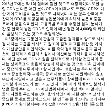
2016년도에는 약 1억 달러에 달한 것으로 측정되었다. 또한 농
업 ODA는 다른 어떤 분야 ODA에 비해서도 르완다 GDP에 대
한 기여도 비율이 높은 것으로 나타났다. 이는 향후 한국이 르
완다에 ODA를 제공할 때 농업분야에 계속해서 높은 비중을
두어야 함을 의미한다. 고용유발 효과를 추정한 결과, 분석기
간 중 한국의 농업 ODA로 인하여 매년 평균 약 4,000명의 취업
이 발생하고 있는 것으로 추정되었다.
제5장에서는 그동안의 관찰과 도출된 결과를 바탕으로 시사
점 내지는 교훈을 제시하고 원조의 질적 제고를 위한 몇 가지
의 개선방안을 제안하였다. 이를 축약 정리하면 다음과 같다.
첫째, 전략적 기획관리 차원에서 예산배분 최적화를 제시하였
다. 어떤 분야에 ODA 자원을 전략적으로 배치할 것인지의 문
제는 성과목표의 효율적 달성과 직결되는 것으로 기획 단계에
서 중요하게 다루어져야 할 사안이다. 르완다는 우리나라의
ODA 중점협력국(24개국) 중 하나로 농업 내 지원섹터와 원조
수단이 다양해지고 많은 사업주체들이 참여함에 따라 ODA 예
산배분의 복잡도가 높아지고 있다. 이에 따라 체계적인 분석기
법을 통해 주어진 ODA 예산범위 내에서 어떤 섹터에 얼마만
큼의 자원을 투입하는 것이 합리적인지에 대한 전략적 선택이
중요한 문제로 등장하고 있다. 본 연구는 클러스터별 성과지수
(CPI)와 자원배분지수(RAI) 값을 Fiedler의 상황적합이론 모형