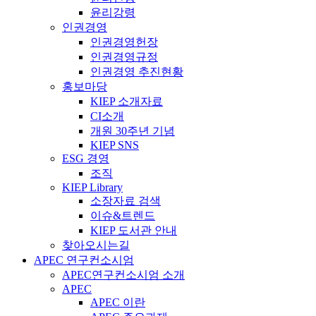
윤리강령
인권경영
인권경영헌장
인권경영규정
인권경영 추진현황
홍보마당
KIEP 소개자료
CI소개
개원 30주년 기념
KIEP SNS
ESG 경영
조직
KIEP Library
소장자료 검색
이슈&트렌드
KIEP 도서관 안내
찾아오시는길
APEC 연구컨소시엄
APEC연구컨소시엄 소개
APEC
APEC 이란