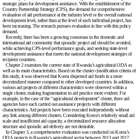
strategic plans for development assistance. With the establishment of the
Country Partnership Strategy (CPS), the demand for comprehensive
evaluation of aid performance at the industry level or the overall national
development level, rather than at the level of each individual project, has
been increasing. The research pursues evaluation in line with this policy
demand.
Recently, there has been a growing consensus in the domestic and
international aid community that sporadic project aid should be avoided,
while achieving CPS-level performance goals, and seeking state-level
development assistance that meets the national development strategies of
recipient countries.
Chapter 2 examines the current state of Rwanda’s agricultural ODA as
well as its main characteristics. Based on the cluster classification criteria of
this study, it was observed that Korea dispersed aid funds in a more
decentralized manner compared to other developed countries. In addition,
various aid projects of different characteristics were observed within a
single cluster, making fragmentation in aid practice more evident. For
example, in the case of the “agricultural development” cluster, three aid
agencies have each carried out assistance projects with different
characteristics. Aid projects have been executed independently without
any link among different clusters. Considering Korea's relatively small aid
scale and insufficient aid capacity, a decentralized resource allocation
structure and sporadic aid delivery are not desirable.
In Chapter 3, a comprehensive evaluation was conducted on Korea’s
ODA projects in Rwanda’s agricultural sector between 2013 and 2017,