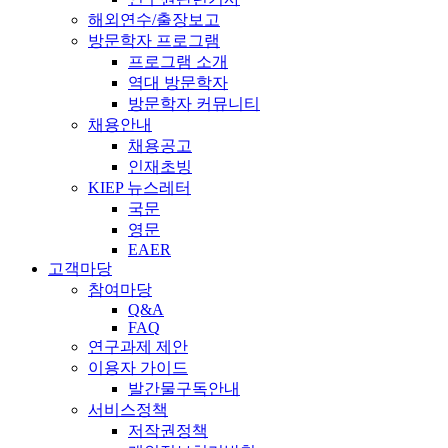
해외연수/출장보고
방문학자 프로그램
프로그램 소개
역대 방문학자
방문학자 커뮤니티
채용안내
채용공고
인재초빙
KIEP 뉴스레터
국문
영문
EAER
고객마당
참여마당
Q&A
FAQ
연구과제 제안
이용자 가이드
발간물구독안내
서비스정책
저작권정책