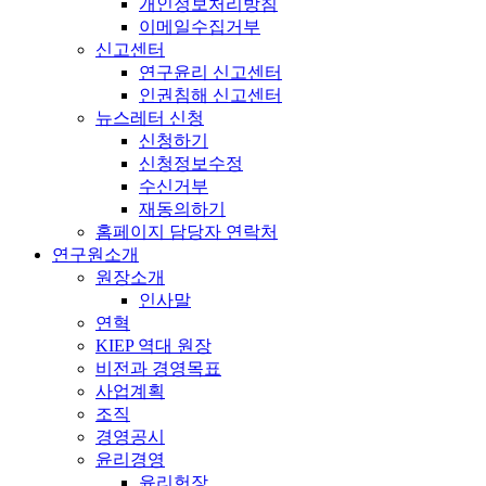
개인정보처리방침
이메일수집거부
신고센터
연구윤리 신고센터
인권침해 신고센터
뉴스레터 신청
신청하기
신청정보수정
수신거부
재동의하기
홈페이지 담당자 연락처
연구원소개
원장소개
인사말
연혁
KIEP 역대 원장
비전과 경영목표
사업계획
조직
경영공시
윤리경영
윤리헌장