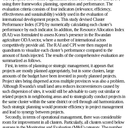
using three frameworks: planning, operation and performance. The
evaluation criteria consists of four indicators (relevance, efficiency,
effectiveness and sustainability) widely used in the evaluation of
international development projects. This study devised Cluster
Performance Index (CPI) by numerically calculating each cluster’s
performance by each indicator. In addition, the Resource Allocation Index
(RAI) was formulated to assess Korea’s presence in the Rwandan
agriculture ODA sector, where a number of international actors
competitively provide aid. The RAI and CPI were then mapped in
quandrants to visualize each cluster’s performance compared to the
amount of funds injected. The results of the comprehensive evaluation are
summarized as follows.
First, in terms of planning or strategic management, it appears that
projects are mostly planned appropriately, but in some clusters, large
amounts of the budget have been invested in poorly planned projects.
Project sites being dispersed across multiple provinces was also a problem.
Although Rwanda’s small land area reduces inconveniences caused by
such dispersion of sites, it would still be advisable to carry out similar or
related projects in neighboring areas and to strategically conduct projects in
the same cluster within the same district or cell through aid harmonization.
Such strategic planning would promote efficiency in project management
and lead to synergy between projects.
Secondly, in terms of operational management, there was considerable
room for improvement in all clusters. Particularly, all clusters scored below
average in the Monitoring and Evaluation (M&E) category. The number