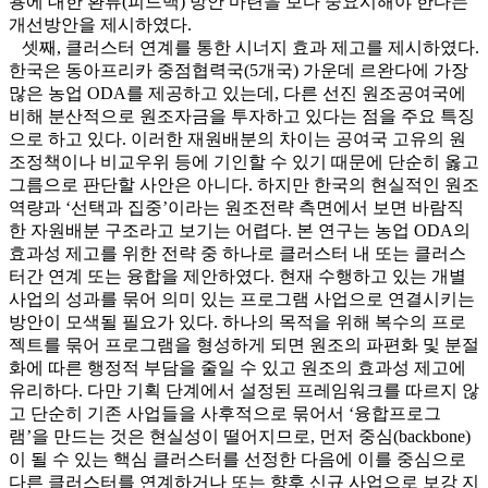
용에 대한 환류(피드백) 방안 마련을 보다 중요시해야 한다는
개선방안을 제시하였다.
셋째, 클러스터 연계를 통한 시너지 효과 제고를 제시하였다.
한국은 동아프리카 중점협력국(5개국) 가운데 르완다에 가장
많은 농업 ODA를 제공하고 있는데, 다른 선진 원조공여국에
비해 분산적으로 원조자금을 투자하고 있다는 점을 주요 특징
으로 하고 있다. 이러한 재원배분의 차이는 공여국 고유의 원
조정책이나 비교우위 등에 기인할 수 있기 때문에 단순히 옳고
그름으로 판단할 사안은 아니다. 하지만 한국의 현실적인 원조
역량과 ‘선택과 집중’이라는 원조전략 측면에서 보면 바람직
한 자원배분 구조라고 보기는 어렵다. 본 연구는 농업 ODA의
효과성 제고를 위한 전략 중 하나로 클러스터 내 또는 클러스
터간 연계 또는 융합을 제안하였다. 현재 수행하고 있는 개별
사업의 성과를 묶어 의미 있는 프로그램 사업으로 연결시키는
방안이 모색될 필요가 있다. 하나의 목적을 위해 복수의 프로
젝트를 묶어 프로그램을 형성하게 되면 원조의 파편화 및 분절
화에 따른 행정적 부담을 줄일 수 있고 원조의 효과성 제고에
유리하다. 다만 기획 단계에서 설정된 프레임워크를 따르지 않
고 단순히 기존 사업들을 사후적으로 묶어서 ‘융합프로그
램’을 만드는 것은 현실성이 떨어지므로, 먼저 중심(backbone)
이 될 수 있는 핵심 클러스터를 선정한 다음에 이를 중심으로
다른 클러스터를 연계하거나 또는 향후 신규 사업으로 보강 지