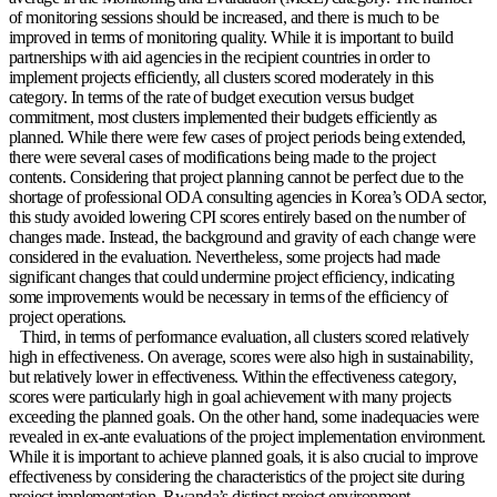
of monitoring sessions should be increased, and there is much to be
improved in terms of monitoring quality. While it is important to build
partnerships with aid agencies in the recipient countries in order to
implement projects efficiently, all clusters scored moderately in this
category. In terms of the rate of budget execution versus budget
commitment, most clusters implemented their budgets efficiently as
planned. While there were few cases of project periods being extended,
there were several cases of modifications being made to the project
contents. Considering that project planning cannot be perfect due to the
shortage of professional ODA consulting agencies in Korea’s ODA sector,
this study avoided lowering CPI scores entirely based on the number of
changes made. Instead, the background and gravity of each change were
considered in the evaluation. Nevertheless, some projects had made
significant changes that could undermine project efficiency, indicating
some improvements would be necessary in terms of the efficiency of
project operations.
Third, in terms of performance evaluation, all clusters scored relatively
high in effectiveness. On average, scores were also high in sustainability,
but relatively lower in effectiveness. Within the effectiveness category,
scores were particularly high in goal achievement with many projects
exceeding the planned goals. On the other hand, some inadequacies were
revealed in ex-ante evaluations of the project implementation environment.
While it is important to achieve planned goals, it is also crucial to improve
effectiveness by considering the characteristics of the project site during
project implementation. Rwanda’s distinct project environment