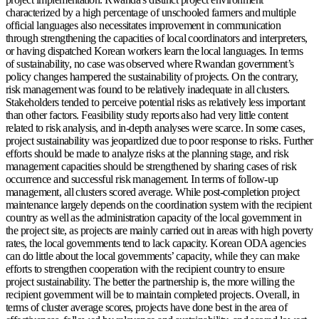
characterized by a high percentage of unschooled farmers and multiple
official languages also necessitates improvement in communication
through strengthening the capacities of local coordinators and interpreters,
or having dispatched Korean workers learn the local languages. In terms
of sustainability, no case was observed where Rwandan government’s
policy changes hampered the sustainability of projects. On the contrary,
risk management was found to be relatively inadequate in all clusters.
Stakeholders tended to perceive potential risks as relatively less important
than other factors. Feasibility study reports also had very little content
related to risk analysis, and in-depth analyses were scarce. In some cases,
project sustainability was jeopardized due to poor response to risks. Further
efforts should be made to analyze risks at the planning stage, and risk
management capacities should be strengthened by sharing cases of risk
occurrence and successful risk management. In terms of follow-up
management, all clusters scored average. While post-completion project
maintenance largely depends on the coordination system with the recipient
country as well as the administration capacity of the local government in
the project site, as projects are mainly carried out in areas with high poverty
rates, the local governments tend to lack capacity. Korean ODA agencies
can do little about the local governments’ capacity, while they can make
efforts to strengthen cooperation with the recipient country to ensure
project sustainability. The better the partnership is, the more willing the
recipient government will be to maintain completed projects. Overall, in
terms of cluster average scores, projects have done best in the area of