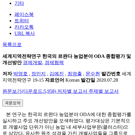
기타
페이스북
트위터
카카오톡
URL 복사
목록으로
세계지역전략연구
한국의 르완다 농업분야 ODA 종합평가 및
개선방안
경제개발
,
경제협력
저자
박영호
,
정민지
,
김예진
,
최영출
,
문수현
발간번호
세계
지역전략연구 19-15
자료언어
Korean
발간일
2020.07.28
원문보기(다운로드:5,958)
저자별 보고서
주제별 보고서
국문요약
본 연구는 한국의 르완다 농업분야 ODA에 대한 종합평가를
실시하고 주요 개선방안을 모색하였다. 평가대상은 기본적으
로 개별사업 단위가 아닌 농업 내 세부사업부문(클러스터)으
로 삼았다. 유사한 원조 성격을 가진 개별사업들을 그룹으로