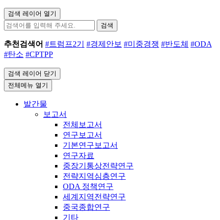
검색 레이어 열기
검색
추천검색어
#트럼프2기
#경제안보
#미중경쟁
#반도체
#ODA
#탄소
#CPTPP
검색 레이어 닫기
전체메뉴 열기
발간물
보고서
전체보고서
연구보고서
기본연구보고서
연구자료
중장기통상전략연구
전략지역심층연구
ODA 정책연구
세계지역전략연구
중국종합연구
기타