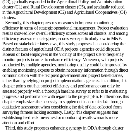
(C3), gradually expanded in the Agricultural Policy and Administration
cluster (C1) and Rural Development cluster (C5), and gradually reduced
in the Agricultural Development (C2) and Agricultural Cooperatives (C4)
clusters.
Secondly, this chapter presents measures to improve monitoring
efficiency in terms of strategic operational management. Project evaluation
results showed low overall efficiency scores across all clusters, and among
efficiency assessment categories, scores were particularly low in M&E.
Based on stakeholder interviews, this study proposes that considering the
distinct features of agricultural ODA projects, agencies could dispatch
Korean or local employees in the vicinity of the project site to frequently
monitor projects in order to enhance efficiency. Moreover, with projects
conducted by multiple agencies, monitoring quality could be improved by
enabling monitoring experts to obtain necessary information through direct
communication with the recipient government and project beneficiaries,
rather than by relying on project implementation agencies. In addition, this
chapter points out that project efficiency and performance can only be
assessed properly with a thorough baseline survey to refer to in evaluating
progress and performance with regard to the project plan. Furthermore, this
chapter emphasizes the necessity to supplement inaccurate data through
qualitative assessment when considering the risk of data collected from
surveying farmers lacking accuracy. Lastly, this chapter suggests that
establishing feedback measures for monitoring results warrants more
attention and effort.
Third, this study proposes enhancing synergy in ODA through cluster