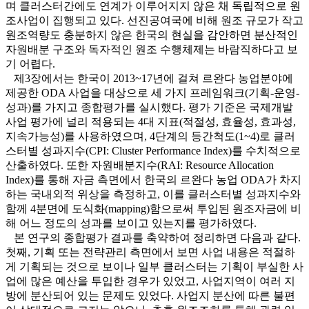
며 클러스터간에도 연계가 이루어지지 않은 채 독립적으로 원
조사업이 집행되고 있다. 선진공여국에 비해 원조 규모가 작고
원조역량도 충분하지 않은 한국의 현실을 감안하면 분산적인
자원배분 구조와 독자적인 원조 수행체제는 바람직하다고 보
기 어렵다.
제3장에서는 한국이 2013~17년에 걸쳐 르완다 농업분야에
제공한 ODA 사업을 대상으로 세 가지 프레임워크(기획-운영-
성과)를 가지고 종합평가를 실시했다. 평가 기준은 국제개발
사업 평가에 널리 적용되는 4대 지표(적절성, 효율성, 효과성,
지속가능성)를 사용하였으며, 4단계의 등간척도(1~4)로 클러
스터별 성과지수(CPI: Cluster Performance Index)를 수치적으로
산출하였다. 또한 자원배분지수(RAI: Resource Allocation
Index)를 통해 자금 측면에서 한국의 르완다 농업 ODA가 차지
하는 국내외적 위상을 측정하고, 이를 클러스터별 성과지수와
함께 4분면에 도식화(mapping)함으로써 투입된 원조자금에 비
해 어느 정도의 성과를 보이고 있는지를 평가하였다.
본 연구의 종합평가 결과를 축약하여 정리하면 다음과 같다.
첫째, 기획 또는 전략관리 측면에서 보면 사업 내용은 적절하
게 기획되는 것으로 보이나 일부 클러스터는 기획이 부실한 사
업에 많은 예산을 투입한 경우가 있었고, 사업지역이 여러 지
방에 분산되어 있는 문제도 있었다. 사업지 분산에 따른 불편