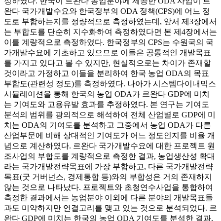
정하였다. 한국이 르완다 농업분야에 제공한 ODA 사업이 르
완다 국가개발수요와 한국정부의 ODA 정책(CPS)에 어느 정
도로 부합하는지를 정량적으로 측정하였는데, 앞서 제3장에서
는 부합도를 단순히 지수화하여 측정하였다면 본 제4장에서는
이를 계량적으로 측정하였다. 한국정부의 CPS는 수원국의 국
가개발수요에 기초하고 있으므로 이들은 공통적인 개발목표
를 가지고 있다고 볼 수 있지만, 현실적으로는 차이가 존재할
것이라고 가정하고 이들을 분리하여 한국 농업 ODA의 목표
부합도(관련성 정도)를 측정하였다. 나아가 시스템다이내믹스
시뮬레이션을 통해 한국의 농업 ODA가 르완다 GDP에 미치
는 기여도와 고용유발 효과를 추정하였다. 본 연구는 기여도
분석의 범위를 광의적으로 해석하여 전체 산업별로 GDP에 미
치는 ODA의 기여도를 분석하고 그중에서 농업 ODA가 다른
산업부문에 비해 상대적인 기여도가 어느 정도인지를 비율 개
념으로 계산하였다. 르완다 국가개발수요에 대한 프로젝트 원
조사업의 부합도를 계량적으로 측정한 결과, 농업생산성 확대
라는 국가개발전략목표에 가장 부합하고, 다른 국가개발전략
목표(굿 거버넌스, 경제통합 등)와의 부합성은 거의 존재하지
않는 것으로 나타났다. 프로젝트와 초청연수사업을 통합하여
측정한 결과에서는 농업분야 이외에 다른 분야의 개발목표들
과도 미약하지만 연결고리를 맺고 있는 것으로 분석되었다. 르
완다 GDP에 미치는 한국의 농업 ODA 기여도를 분석한 결과,