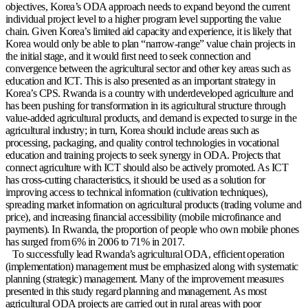
objectives, Korea’s ODA approach needs to expand beyond the current
individual project level to a higher program level supporting the value
chain. Given Korea’s limited aid capacity and experience, it is likely that
Korea would only be able to plan “narrow-range” value chain projects in
the initial stage, and it would first need to seek connection and
convergence between the agricultural sector and other key areas such as
education and ICT. This is also presented as an important strategy in
Korea’s CPS. Rwanda is a country with underdeveloped agriculture and
has been pushing for transformation in its agricultural structure through
value-added agricultural products, and demand is expected to surge in the
agricultural industry; in turn, Korea should include areas such as
processing, packaging, and quality control technologies in vocational
education and training projects to seek synergy in ODA. Projects that
connect agriculture with ICT should also be actively promoted. As ICT
has cross-cutting characteristics, it should be used as a solution for
improving access to technical information (cultivation techniques),
spreading market information on agricultural products (trading volume and
price), and increasing financial accessibility (mobile microfinance and
payments). In Rwanda, the proportion of people who own mobile phones
has surged from 6% in 2006 to 71% in 2017.
To successfully lead Rwanda’s agricultural ODA, efficient operation
(implementation) management must be emphasized along with systematic
planning (strategic) management. Many of the improvement measures
presented in this study regard planning and management. As most
agricultural ODA projects are carried out in rural areas with poor