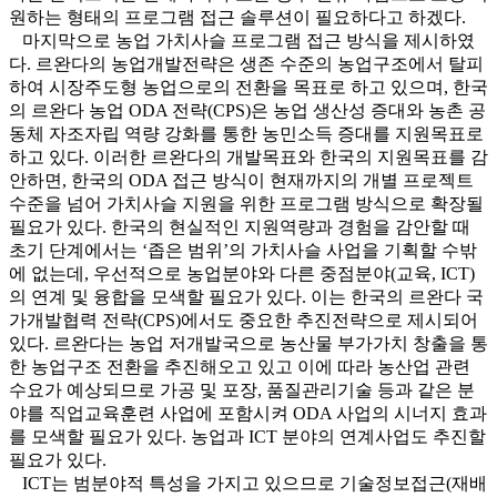
원하는 형태의 프로그램 접근 솔루션이 필요하다고 하겠다.
마지막으로 농업 가치사슬 프로그램 접근 방식을 제시하였
다. 르완다의 농업개발전략은 생존 수준의 농업구조에서 탈피
하여 시장주도형 농업으로의 전환을 목표로 하고 있으며, 한국
의 르완다 농업 ODA 전략(CPS)은 농업 생산성 증대와 농촌 공
동체 자조자립 역량 강화를 통한 농민소득 증대를 지원목표로
하고 있다. 이러한 르완다의 개발목표와 한국의 지원목표를 감
안하면, 한국의 ODA 접근 방식이 현재까지의 개별 프로젝트
수준을 넘어 가치사슬 지원을 위한 프로그램 방식으로 확장될
필요가 있다. 한국의 현실적인 지원역량과 경험을 감안할 때
초기 단계에서는 ‘좁은 범위’의 가치사슬 사업을 기획할 수밖
에 없는데, 우선적으로 농업분야와 다른 중점분야(교육, ICT)
의 연계 및 융합을 모색할 필요가 있다. 이는 한국의 르완다 국
가개발협력 전략(CPS)에서도 중요한 추진전략으로 제시되어
있다. 르완다는 농업 저개발국으로 농산물 부가가치 창출을 통
한 농업구조 전환을 추진해오고 있고 이에 따라 농산업 관련
수요가 예상되므로 가공 및 포장, 품질관리기술 등과 같은 분
야를 직업교육훈련 사업에 포함시켜 ODA 사업의 시너지 효과
를 모색할 필요가 있다. 농업과 ICT 분야의 연계사업도 추진할
필요가 있다.
ICT는 범분야적 특성을 가지고 있으므로 기술정보접근(재배