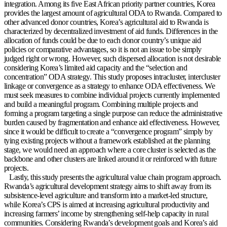
integration. Among its five East African priority partner countries, Korea
provides the largest amount of agricultural ODA to Rwanda. Compared to
other advanced donor countries, Korea’s agricultural aid to Rwanda is
characterized by decentralized investment of aid funds. Differences in the
allocation of funds could be due to each donor country’s unique aid
policies or comparative advantages, so it is not an issue to be simply
judged right or wrong. However, such dispersed allocation is not desirable
considering Korea’s limited aid capacity and the “selection and
concentration” ODA strategy. This study proposes intracluster, intercluster
linkage or convergence as a strategy to enhance ODA effectiveness. We
must seek measures to combine individual projects currently implemented
and build a meaningful program. Combining multiple projects and
forming a program targeting a single purpose can reduce the administrative
burden caused by fragmentation and enhance aid effectiveness. However,
since it would be difficult to create a “convergence program” simply by
tying existing projects without a framework established at the planning
stage, we would need an approach where a core cluster is selected as the
backbone and other clusters are linked around it or reinforced with future
projects.
Lastly, this study presents the agricultural value chain program approach.
Rwanda’s agricultural development strategy aims to shift away from its
subsistence-level agriculture and transform into a market-led structure,
while Korea’s CPS is aimed at increasing agricultural productivity and
increasing farmers’ income by strengthening self-help capacity in rural
communities. Considering Rwanda’s development goals and Korea’s aid