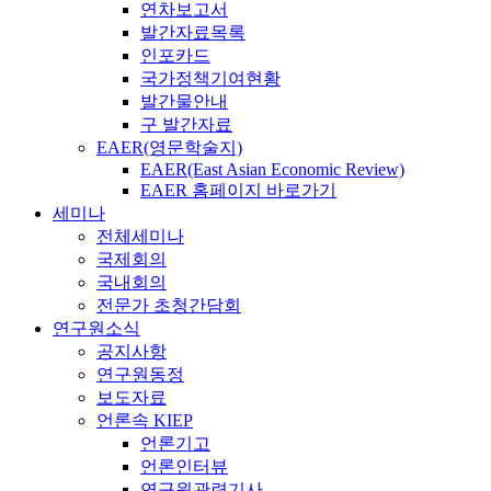
연차보고서
발간자료목록
인포카드
국가정책기여현황
발간물안내
구 발간자료
EAER(영문학술지)
EAER(East Asian Economic Review)
EAER 홈페이지 바로가기
세미나
전체세미나
국제회의
국내회의
전문가 초청간담회
연구원소식
공지사항
연구원동정
보도자료
언론속 KIEP
언론기고
언론인터뷰
연구원관련기사