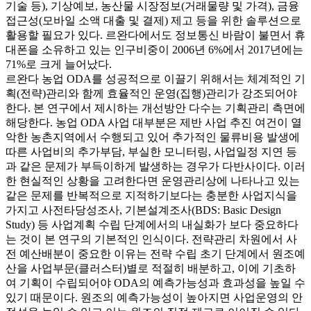
기술 등), 기상예보, 농산물 시장정보(거래물량 및 가격), 금융
접근성(모바일 소액 대출 및 결제) 제고 등을 위한 솔루션으로
활용할 필요가 있다. 르완다에서도 정보통신 바람이 불면서 휴
대폰을 소유하고 있는 인구비중이 2006년 6%에서 2017년에는
71%로 크게 늘어났다.
르완다 농업 ODA를 성공적으로 이끌기 위해서는 체계적인 기
획(전략)관리와 함께 효율적인 운영(집행)관리가 강조되어야
한다. 본 연구에서 제시하는 개선방안 다수는 기획관리 측면에
해당한다. 농업 ODA 사업 대부분은 제반 사업 추진 여건이 열
악한 농촌지역에서 수행되고 있어 추가적인 물류비용 발생에
따른 사업비의 추가부담, 부실한 모니터링, 사업일정 지연 등
과 같은 문제가 부득이하게 발생하는 경우가 다반사이다. 이러
한 현실적인 상황을 고려한다면 운영관리상에 나타나고 있는
같은 문제를 반복적으로 지적하기보다는 충분한 사업지식을
가지고 사전타당성조사, 기본설계조사(BDS: Basic Design
Study) 등 사업계획 수립 단계에서의 내실화가 보다 중요하다
는 것이 본 연구의 기본적인 인식이다. 전략관리 차원에서 사
전 예산배분이 중요한 이유는 전략 수립 초기 단계에서 원조예
산을 사업부문(클러스터)별로 적절히 배분하고, 이에 기초하
여 기획이 수립되어야 ODA의 예측가능성과 효과성을 높일 수
있기 때문이다. 원조의 예측가능성이 높아지면 사업운영의 안