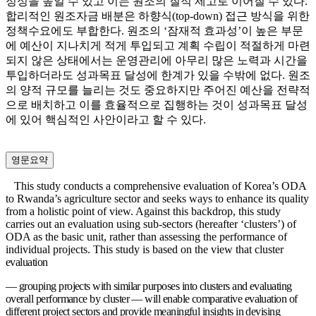
정성을 높일 수 있고 이는 원조의 질적 제고로 이어질 수 있다.
합리적인 원조자금 배분은 하향식(top-down) 접근 방식을 위한
정책수요에도 부합한다. 원조의 ‘잠재적 효과성’이 높은 부문
에 예산이 지나치게 적게 투입되고 계획 수립이 적절하게 마련
되지 않은 상태에서는 운영관리에 아무리 많은 노력과 시간을
투입하더라도 성과목표 달성에 한계가 있을 수밖에 없다. 원조
의 양적 규모를 늘리는 것도 중요하지만 주어진 예산을 전략적
으로 배치하고 이를 효율적으로 집행하는 것이 성과목표 달성
에 있어 핵심적인 사안이라고 할 수 있다.
영문요약
This study conducts a comprehensive evaluation of Korea’s ODA
to Rwanda’s agriculture sector and seeks ways to enhance its quality
from a holistic point of view. Against this backdrop, this study
carries out an evaluation using sub-sectors (hereafter ‘clusters’) of
ODA as the basic unit, rather than assessing the performance of
individual projects. This study is based on the view that cluster
evaluation
— grouping projects with similar purposes into clusters and evaluating
overall performance by
cluster
—
will enable comparative evaluation of
different project sectors and provide meaningful insights in devising