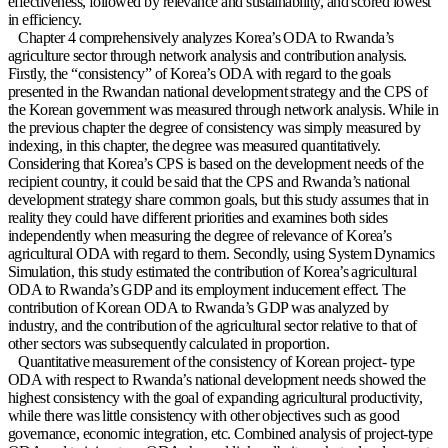
effectiveness, followed by relevance and sustainability, and scored lowest
in efficiency.
Chapter 4 comprehensively analyzes Korea’s ODA to Rwanda’s
agriculture sector through network analysis and contribution analysis.
Firstly, the “consistency” of Korea’s ODA with regard to the goals
presented in the Rwandan national development strategy and the CPS of
the Korean government was measured through network analysis. While in
the previous chapter the degree of consistency was simply measured by
indexing, in this chapter, the degree was measured quantitatively.
Considering that Korea’s CPS is based on the development needs of the
recipient country, it could be said that the CPS and Rwanda’s national
development strategy share common goals, but this study assumes that in
reality they could have different priorities and examines both sides
independently when measuring the degree of relevance of Korea’s
agricultural ODA with regard to them. Secondly, using System Dynamics
Simulation, this study estimated the contribution of Korea’s agricultural
ODA to Rwanda’s GDP and its employment inducement effect. The
contribution of Korean ODA to Rwanda’s GDP was analyzed by
industry, and the contribution of the agricultural sector relative to that of
other sectors was subsequently calculated in proportion.
Quantitative measurement of the consistency of Korean project- type
ODA with respect to Rwanda’s national development needs showed the
highest consistency with the goal of expanding agricultural productivity,
while there was little consistency with other objectives such as good
governance, economic integration, etc. Combined analysis of project-type