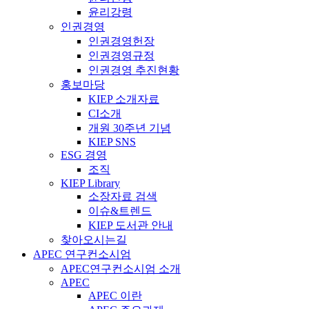
윤리강령
인권경영
인권경영헌장
인권경영규정
인권경영 추진현황
홍보마당
KIEP 소개자료
CI소개
개원 30주년 기념
KIEP SNS
ESG 경영
조직
KIEP Library
소장자료 검색
이슈&트렌드
KIEP 도서관 안내
찾아오시는길
APEC 연구컨소시엄
APEC연구컨소시엄 소개
APEC
APEC 이란