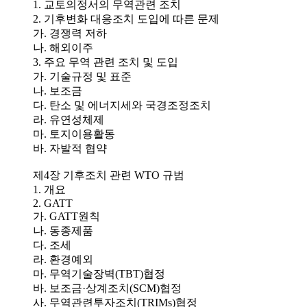
1. 교토의정서의 무역관련 조치
2. 기후변화 대응조치 도입에 따른 문제
가. 경쟁력 저하
나. 해외이주
3. 주요 무역 관련 조치 및 도입
가. 기술규정 및 표준
나. 보조금
다. 탄소 및 에너지세와 국경조정조치
라. 유연성체제
마. 토지이용활동
바. 자발적 협약
제4장 기후조치 관련 WTO 규범
1. 개요
2. GATT
가. GATT원칙
나. 동종제품
다. 조세
라. 환경예외
마. 무역기술장벽(TBT)협정
바. 보조금·상계조치(SCM)협정
사. 무역관련투자조치(TRIMs)협정