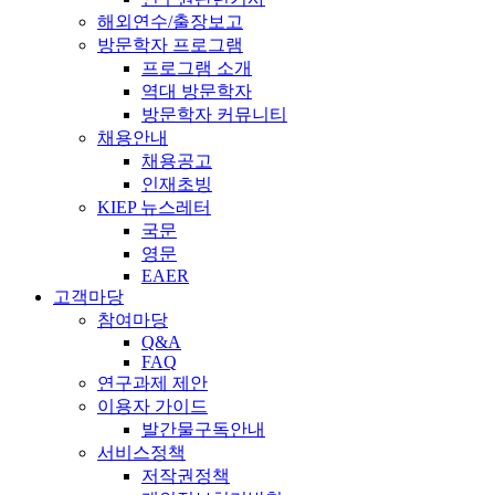
해외연수/출장보고
방문학자 프로그램
프로그램 소개
역대 방문학자
방문학자 커뮤니티
채용안내
채용공고
인재초빙
KIEP 뉴스레터
국문
영문
EAER
고객마당
참여마당
Q&A
FAQ
연구과제 제안
이용자 가이드
발간물구독안내
서비스정책
저작권정책