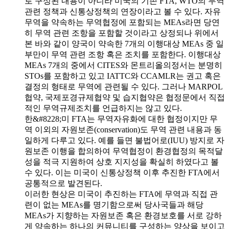
로 구성된 내용이 아니라 미국의 기존 FTA, WTO의 무역
관련 정책과 신통상정책의 연장이라고 볼 수 있다. 자유
무역을 약속하는 무역협정에 포함되는 MEAs라면 당연
히 무역 관련 조항을 포함할 것이라고 상정되나 위에서
본 바와 같이 양국이 약속한 7개의 이행대상 MEAs 중 일
부만이 무역 관련 조항 혹은 조치를 포함한다. 이행대상
MEAs 7개의 중에서 CITES와 몬트리올의정서는 분명히
STOs를 포함하고 있고 IATTC와 CCAMLR는 권고 혹은
결정의 형태로 무역에 관련될 수 있다. 그러나 MARPOL
협약, 국제포경규제협약 및 습지협약은 협정문에서 직접
적인 무역규제조치를 언급하지는 않고 있다.
한&#8228;미 FTA는 무역자유화에 대한 협정이지만 무
역 이외의 자원보존(conservation)도 무역 관련 내용과 동
일하게 다루고 있다. 예를 들면 불법어로(IUU) 방지로 자
원보존 이행을 합의하여 무역협정이 환경협정의 목적달
성을 적극 지원하여 상호 지지성을 확실히 하였다고 볼
수 있다. 이는 미국이 신통상정책 이후 추진한 FTA에서
공통적으로 발견된다.
이러한 현상은 미국이 추진하는 FTA에 무역과 직접 관
련이 없는 MEAs를 명기함으로써 당사국들과 해당
MEAs가 지향하는 자원보존 혹은 환경보호를 서로 강하
게 약속하는 하나의 커뮤니티를 구성하는 양상을 보이고