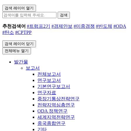
검색 레이어 열기
검색
추천검색어
#트럼프2기
#경제안보
#미중경쟁
#반도체
#ODA
#탄소
#CPTPP
검색 레이어 닫기
전체메뉴 열기
발간물
보고서
전체보고서
연구보고서
기본연구보고서
연구자료
중장기통상전략연구
전략지역심층연구
ODA 정책연구
세계지역전략연구
중국종합연구
기타