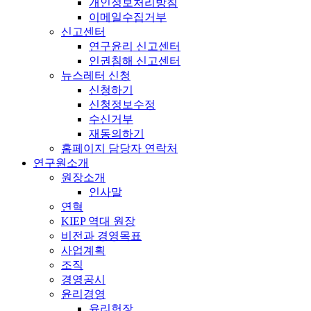
개인정보처리방침
이메일수집거부
신고센터
연구윤리 신고센터
인권침해 신고센터
뉴스레터 신청
신청하기
신청정보수정
수신거부
재동의하기
홈페이지 담당자 연락처
연구원소개
원장소개
인사말
연혁
KIEP 역대 원장
비전과 경영목표
사업계획
조직
경영공시
윤리경영
윤리헌장