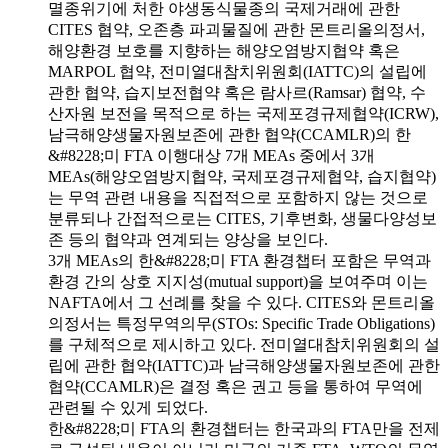
멸종위기에 처한 야생동식물종의 국제거래에 관한
CITES 협약, 오존층 파괴물질에 관한 몬트리올의정서,
해양환경 보호를 지향하는 해양오염방지협약 혹은
MARPOL 협약, 전미열대참치위원회(IATTC)의 설립에
관한 협약, 습지보전협약 혹은 람사르(Ramsar) 협약, 수
산자원 보전을 목적으로 하는 국제포경규제협약(ICRW),
남극해양생물자원보존에 관한 협약(CCAMLR)의 한
&#8228;미 FTA 이행대상 7개 MEAs 중에서 3개
MEAs(해양오염방지협약, 국제포경규제협약, 습지협약)
는 무역 관련 내용을 직접적으로 포함하지 않는 것으로
분류되나 간접적으로는 CITES, 기후변화, 생물다양성보
존 등의 협약과 연계되는 양상을 보인다.
3개 MEAs의 한&#8228;미 FTA 환경챕터 포함은 무역과
환경 간의 상호 지지성(mutual support)을 보여주며 이는
NAFTA에서 그 선례를 찾을 수 있다. CITES와 몬트리올
의정서는 특정무역의무(STOs: Specific Trade Obligations)
를 구체적으로 제시하고 있다. 전미열대참치위원회의 설
립에 관한 협약(IATTC)과 남극해양생물자원보존에 관한
협약(CCAMLR)은 결정 혹은 권고 등을 통하여 무역에
관련될 수 있게 되었다.
한&#8228;미 FTA의 환경챕터는 한국과의 FTA만을 전제