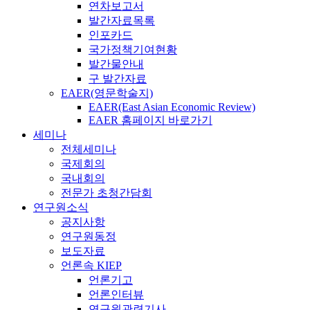
연차보고서
발간자료목록
인포카드
국가정책기여현황
발간물안내
구 발간자료
EAER(영문학술지)
EAER(East Asian Economic Review)
EAER 홈페이지 바로가기
세미나
전체세미나
국제회의
국내회의
전문가 초청간담회
연구원소식
공지사항
연구원동정
보도자료
언론속 KIEP
언론기고
언론인터뷰
연구원관련기사